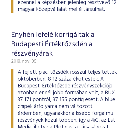
ezennel a képzésben jelenleg résztvevő 12
magyar középvállalat mellé társulhat.
Enyhén lefelé korrigáltak a
Budapesti Értéktőzsdén a
részvényárak
2018. nov. 05.
A fejlett piaci tőzsdék rosszul teljesítettek
októberben, 8-12 százalékot estek. A
Budapesti Értéktőzsde részvényszekciója
azonban ennél jobb formában volt, a BUX
37 171 pontról, 37 155 pontig esett. A blue
chipek árfolyama nem változott
érdemben, ugyanakkor a kisebb forgalmú
részvények közül többen, így a 4iG, az Est
Media, illetve a Plotinus, a társaságokat