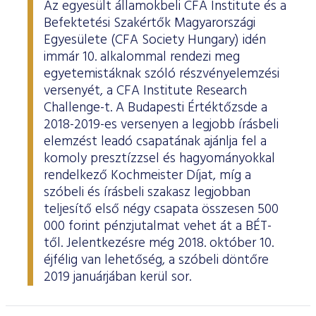
Az egyesült államokbeli CFA Institute és a
Befektetési Szakértők Magyarországi
Egyesülete (CFA Society Hungary) idén
immár 10. alkalommal rendezi meg
egyetemistáknak szóló részvényelemzési
versenyét, a CFA Institute Research
Challenge-t. A Budapesti Értéktőzsde a
2018-2019-es versenyen a legjobb írásbeli
elemzést leadó csapatának ajánlja fel a
komoly presztízzsel és hagyományokkal
rendelkező Kochmeister Díjat, míg a
szóbeli és írásbeli szakasz legjobban
teljesítő első négy csapata összesen 500
000 forint pénzjutalmat vehet át a BÉT-
től. Jelentkezésre még 2018. október 10.
éjfélig van lehetőség, a szóbeli döntőre
2019 januárjában kerül sor.