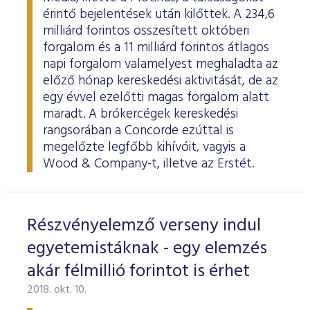
érintő bejelentések után kilőttek. A 234,6
milliárd forintos összesített októberi
forgalom és a 11 milliárd forintos átlagos
napi forgalom valamelyest meghaladta az
előző hónap kereskedési aktivitását, de az
egy évvel ezelőtti magas forgalom alatt
maradt. A brókercégek kereskedési
rangsorában a Concorde ezúttal is
megelőzte legfőbb kihívóit, vagyis a
Wood & Company-t, illetve az Erstét.
Részvényelemző verseny indul
egyetemistáknak - egy elemzés
akár félmillió forintot is érhet
2018. okt. 10.