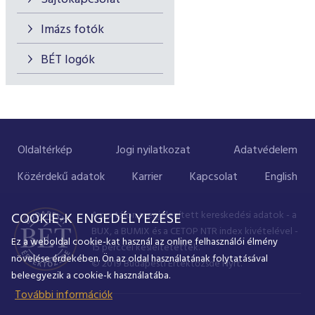
Imázs fotók
BÉT logók
Oldaltérkép
Jogi nyilatkozat
Adatvédelem
Közérdekű adatok
Karrier
Kapcsolat
English
A portálon megjelenített kereskedési adatok - a
COOKIE-K ENGEDÉLYEZÉSE
BUX, a BUMIX és a CETOP NTR index kivételével -
Ez a weboldal cookie-kat használ az online felhasználói élmény
15 perccel késleltetettek.
növelése érdekében. Ön az oldal használatának folytatásával
© 2019 Budapesti Értéktőzsde Nyrt.
beleegyezik a cookie-k használatába.
További információk