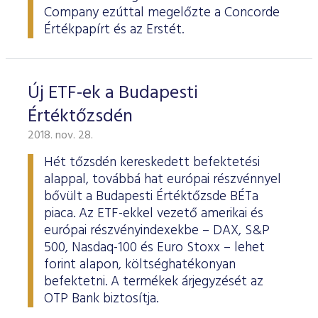
Company ezúttal megelőzte a Concorde
Értékpapírt és az Erstét.
Új ETF-ek a Budapesti
Értéktőzsdén
2018. nov. 28.
Hét tőzsdén kereskedett befektetési
alappal, továbbá hat európai részvénnyel
bővült a Budapesti Értéktőzsde BÉTa
piaca. Az ETF-ekkel vezető amerikai és
európai részvényindexekbe – DAX, S&P
500, Nasdaq-100 és Euro Stoxx – lehet
forint alapon, költséghatékonyan
befektetni. A termékek árjegyzését az
OTP Bank biztosítja.