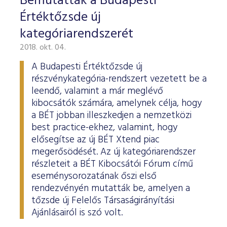
Bemutatták a Budapesti
Értéktőzsde új
kategóriarendszerét
2018. okt. 04.
A Budapesti Értéktőzsde új
részvénykategória-rendszert vezetett be a
leendő, valamint a már meglévő
kibocsátók számára, amelynek célja, hogy
a BÉT jobban illeszkedjen a nemzetközi
best practice-ekhez, valamint, hogy
elősegítse az új BÉT Xtend piac
megerősödését. Az új kategóriarendszer
részleteit a BÉT Kibocsátói Fórum című
eseménysorozatának őszi első
rendezvényén mutatták be, amelyen a
tőzsde új Felelős Társaságirányítási
Ajánlásairól is szó volt.