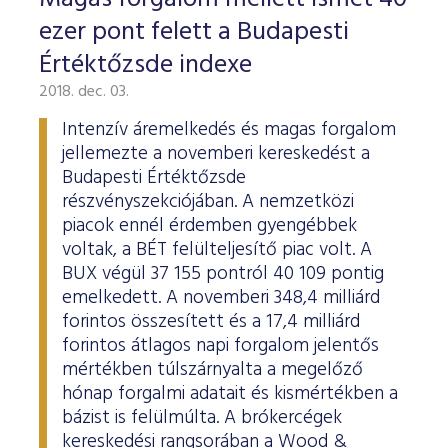
ESG Útmutató
ezer pont felett a Budapesti
Értéktőzsde indexe
2018. dec. 03.
Intenzív áremelkedés és magas forgalom
jellemezte a novemberi kereskedést a
Budapesti Értéktőzsde
részvényszekciójában. A nemzetközi
piacok ennél érdemben gyengébbek
voltak, a BÉT felülteljesítő piac volt. A
BUX végül 37 155 pontról 40 109 pontig
emelkedett. A novemberi 348,4 milliárd
forintos összesített és a 17,4 milliárd
forintos átlagos napi forgalom jelentős
mértékben túlszárnyalta a megelőző
hónap forgalmi adatait és kismértékben a
bázist is felülmúlta. A brókercégek
kereskedési rangsorában a Wood &