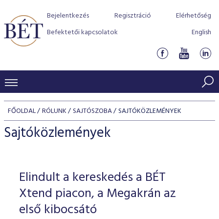
Bejelentkezés
Regisztráció
Elérhetőség
Befektetői kapcsolatok
English
KERESKEDÉSI ADATOK
FŐOLDAL
RÓLUNK
SAJTÓSZOBA
SAJTÓKÖZLEMÉNYEK
INDEXEK
BEFEKTETŐK
Sajtóközlemények
Részvényindexek
Piaci forgalom
Termékcsoportok
KIBOCSÁTÓK
Kötvényindexek
Kedvenc instrumentumok
Szabályozás
Indexek
Részvény és vállalati kötvény tőzsdei bevezetését támoga
Elindult a kereskedés a BÉT
TŐZSDETAGOK
Jelzáloglevél indexek
program
Azonnali Piac
Alkalmazott díjstruktúra
BÉT szabályzatok
Részvény szekció
Xtend piacon, a Megakrán az
Tőzsdetagok, üzletkötők
VENDOROK
Vállalati kötvény indexek
Származékos piac
BÉT Xtend - Részvénypiac egyszerűen
Részvények
első kibocsátó
Elszámolás
Befektetővédelem
Hitelpapír szekció
Útmutató a taggá váláshoz