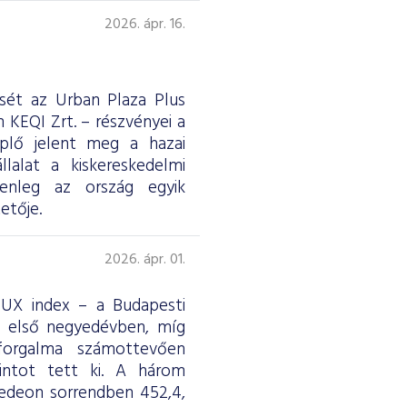
2026. ápr. 16.
ését az Urban Plaza Plus
 KEQI Zrt. – részvényei a
eplő jelent meg a hazai
lalat a kiskereskedelmi
jelenleg az ország egyik
etője.
2026. ápr. 01.
 BUX index – a Budapesti
z első negyedévben, míg
forgalma számottevően
rintot tett ki. A három
edeon sorrendben 452,4,