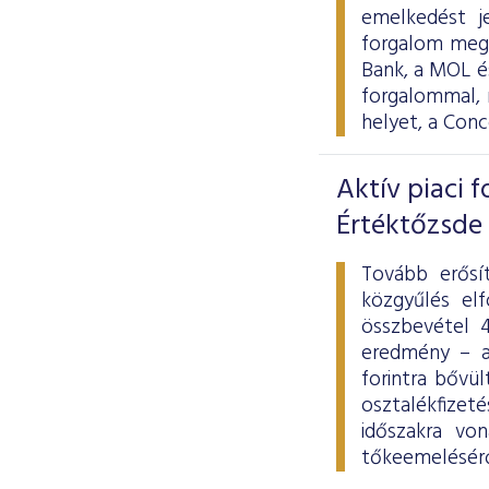
emelkedést j
forgalom megh
Bank, a MOL és
forgalommal, 
helyet, a Con
Aktív piaci 
Értéktőzsde
Tovább erősít
közgyűlés elf
összbevétel 4
eredmény – a
forintra bővü
osztalékfizet
időszakra von
tőkeemeléséről