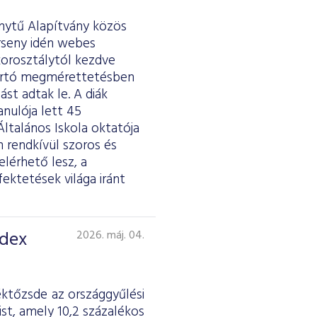
ánytű Alapítvány közös
erseny idén webes
 korosztálytól kezdve
tartó megmérettetésben
st adtak le. A diák
anulója lett 45
ltalános Iskola oktatója
 rendkívül szoros és
lérhető lesz, a
fektetések világa iránt
ndex
2026. máj. 04.
éktőzsde az országgyűlési
st, amely 10,2 százalékos