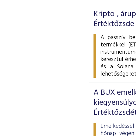
Kripto-, áru
Értéktőzsde
A passzív be
termékkel (ET
instrumentumo
keresztül érhe
és a Solana 
lehetőségeket
A BUX emelke
kiegyensúlyo
Értéktőzsdé
Emelkedéssel 
hónap végén 