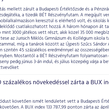
itás mellett zárult a Budapesti Értéktőzsde és a Pénzir
zsdejátéka, a tizedik BÉT Részvényfutam. A megújult v
obilalkalmazáson keresztül is elérhető volt, és iskolás
deklődő csatlakozhatott hozzá. A három hónapon át 
mint 3000 játékos vett részt, akik közel 35 000 megbízá
tese az Jurisich Miklós Gimnázium és Kollégium iskola t
zammal, míg a tanárok között az Újpesti Szűcs Sándor Á
en szintén 45 százalékos eredménnyel az összességében
enyben. Mostantól a BÉT Részvényfutam folyamatosan e
eny pedig június 3-án indul, és július közepéig várja a be
ztvevőket
 százalékos növekedéssel zárta a BUX i
iódust követően ismét lendületet vett a Budapesti Ért
követően. A BUX index 133 787,99 ponton zárta az áprili