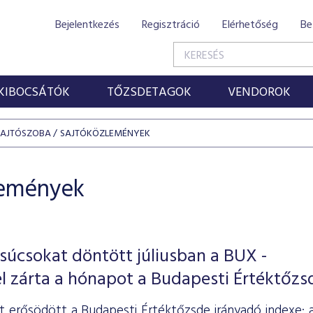
Bejelentkezés
Regisztráció
Elérhetőség
Be
KIBOCSÁTÓK
TŐZSDETAGOK
VENDOROK
SAJTÓSZOBA
SAJTÓKÖZLEMÉNYEK
lemények
súcsokat döntött júliusban a BUX -
l zárta a hónapot a Budapesti Értéktőzs
ét erősödött a Budapesti Értéktőzsde irányadó indexe: