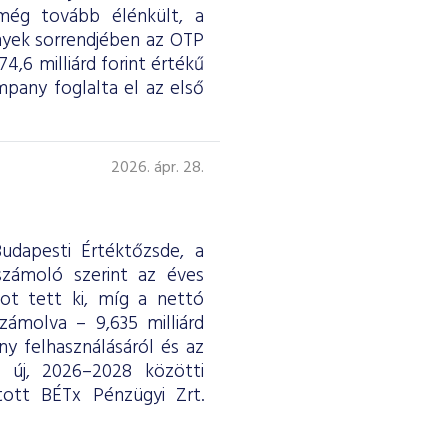
 még tovább élénkült, a
nyek sorrendjében az OTP
4,6 milliárd forint értékű
any foglalta el az első
2026. ápr. 28.
udapesti Értéktőzsde, a
eszámoló szerint az éves
ntot tett ki, míg a nettó
ámolva – 9,635 milliárd
y felhasználásáról és az
ág új, 2026–2028 közötti
tott BÉTx Pénzügyi Zrt.