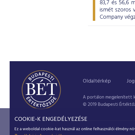
83,7 és 56,6 m
ismét szoros
Company végze
Oldaltérkép
Jog
A portálon megjelenített 
© 2019 Budapesti Értéktő
COOKIE-K ENGEDÉLYEZÉSE
Ez a weboldal cookie-kat használ az online felhasználói élmény nö