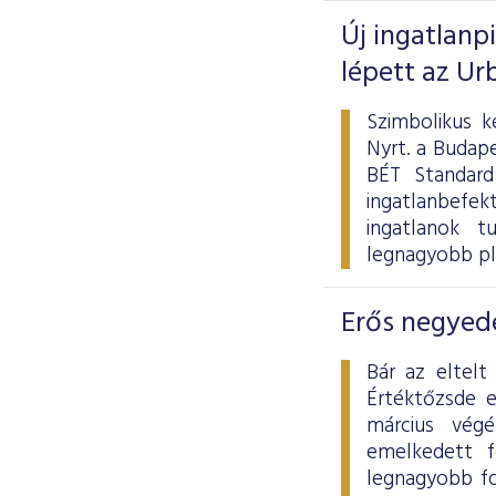
Új ingatlanp
lépett az Ur
Szimbolikus k
Nyrt. a Budape
BÉT Standard
ingatlanbefek
ingatlanok tu
legnagyobb pl
Erős negyedé
Bár az eltelt
Értéktőzsde 
március vég
emelkedett f
legnagyobb fo