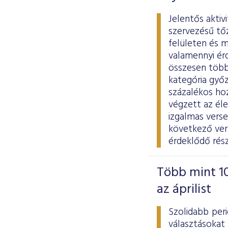
Jelentős aktiv
szervezésű tő
felületen és m
valamennyi ér
összesen több 
kategória győz
százalékos ho
végzett az él
izgalmas vers
következő vers
érdeklődő rés
Több mint 10
az áprilist
Szolidabb per
választásokat 