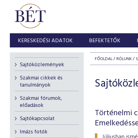
KERESKEDÉSI ADATOK
BEFEKTETŐK
FŐOLDAL
RÓLUNK
Sajtóközlemények
Szakmai cikkek és
Sajtóköz
tanulmányok
Szakmai fórumok,
előadások
Történelmi c
Sajtókapcsolat
Emelkedésse
Imázs fotók
Júliusban ism