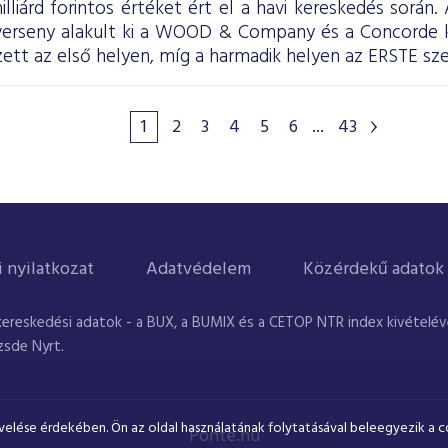
illiárd forintos értéket ért el a havi kereskedés során
 verseny alakult ki a WOOD & Company és a Concorde
tt az első helyen, míg a harmadik helyen az ERSTE sze
1
2
3
4
5
6
...
43
i nyilatkozat
Adatvédelem
Közérdekű adatok
kereskedési adatok - a BUX, a BUMIX és a CETOP NTR index kivételével
zsde Nyrt.
velése érdekében. Ön az oldal használatának folytatásával beleegyezik a c
Ponte.hu