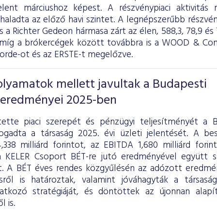
elent márciushoz képest. A részvénypiaci aktivitás
aladta az előző havi szintet. A legnépszerűbb részvé
 a Richter Gedeon hármasa zárt az élen, 588,3, 78,9 és 7
míg a brókercégek között továbbra is a WOOD & Comp
corde-ot és az ERSTE-t megelőzve.
folyamatok mellett javultak a Budapesti
 eredményei 2025-ben
ette piaci szerepét és pénzügyi teljesítményét a B
ogadta a társaság 2025. évi üzleti jelentését. A b
,338 milliárd forintot, az EBITDA 1,680 milliárd fori
 KELER Csoport BÉT-re jutó eredményével együtt sz
lt. A BÉT éves rendes közgyűlésén az adózott eredmén
ésről is határoztak, valamint jóváhagyták a társas
atkozó stratégiáját, és döntöttek az újonnan alapí
 is.