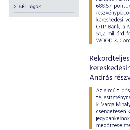
688,57 ponton
BÉT logók
részvénypiac
kereskedési v
OTP Bank, a M
51,2 milliárd 
WOOD & Compa
Rekordtelje
kereskedési
András részv
Az elmúlt idő
teljesítményne
ki Varga Mihál
csengetésén Ká
jegybankelnök 
megőrzése mel