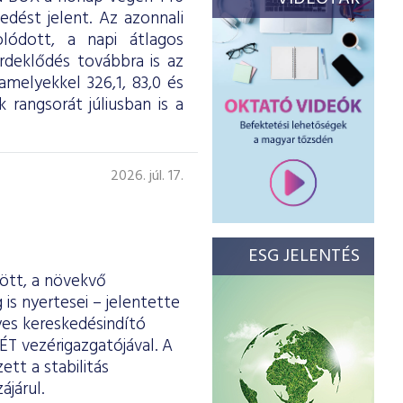
dést jelent. Az azonnali
olódott, a napi átlagos
érdeklődés továbbra is az
melyekkel 326,1, 83,0 és
 rangsorát júliusban is a
2026. júl. 17.
ESG JELENTÉS
ött, a növekvő
is nyertesei – jelentette
yes kereskedésindító
ÉT vezérigazgatójával. A
tt a stabilitás
járul.