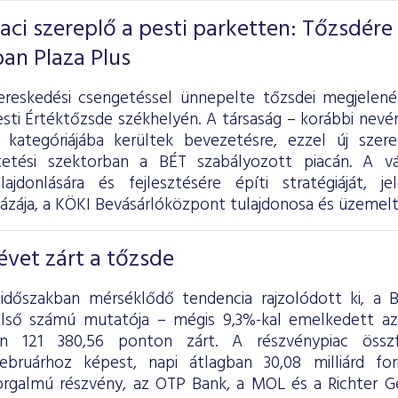
iaci szereplő a pesti parketten: Tőzsdére
ban Plaza Plus
ereskedési csengetéssel ünnepelte tőzsdei megjelen
sti Értéktőzsde székhelyén. A társaság – korábbi nevén
 kategóriájába kerültek bevezetésre, ezzel új szer
tetési szektorban a BÉT szabályozott piacán. A vál
lajdonlására és fejlesztésére építi stratégiáját, 
ázája, a KÖKI Bevásárlóközpont tulajdonosa és üzemelt
vet zárt a tőzsde
 időszakban mérséklődő tendencia rajzolódott ki, a
első számú mutatója – mégis 9,3%-kal emelkedett a
én 121 380,56 ponton zárt. A részvénypiac össz
ebruárhoz képest, napi átlagban 30,08 milliárd fo
rgalmú részvény, az OTP Bank, a MOL és a Richter G