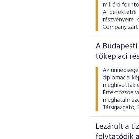
milliárd forint
A befektetői
részvényeire 
Company zárt 
A Budapesti 
tőkepiaci ré
Az ünnepségen 
diplomáciai ké
meghívottak el
Értéktőzsde ve
meghatalmazot
Társigazgató, 
Lezárult a t
folytatódik a