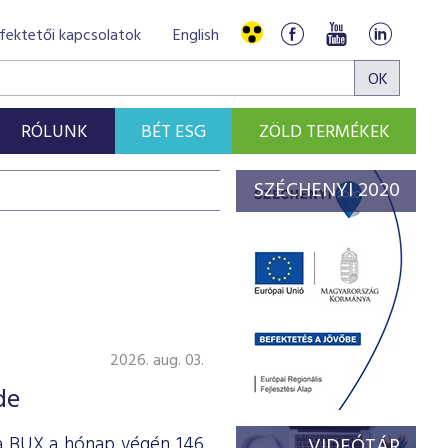
fektetői kapcsolatok
English
RÓLUNK
BÉT ESG
ZÖLD TERMÉKEK
SZÉCHENYI 2020
2026. aug. 03.
de
 a BUX a hónap végén 146
VIDEÓTÁR