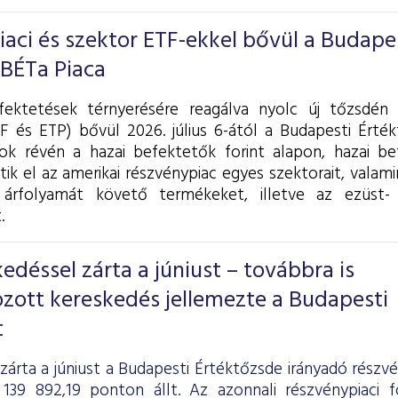
piaci és szektor ETF-ekkel bővül a Budape
 BÉTa Piaca
fektetések térnyerésére reagálva nyolc új tőzsdén 
F és ETP) bővül 2026. július 6-ától a Budapesti Érték
k révén a hazai befektetők forint alapon, hazai be
tik el az amerikai részvénypiac egyes szektorait, valam
árfolyamát követő termékeket, illetve az ezüst- 
.
déssel zárta a júniust – továbbra is
zott kereskedés jellemezte a Budapesti
t
zárta a júniust a Budapesti Értéktőzsde irányadó részv
139 892,19 ponton állt. Az azonnali részvénypiaci 