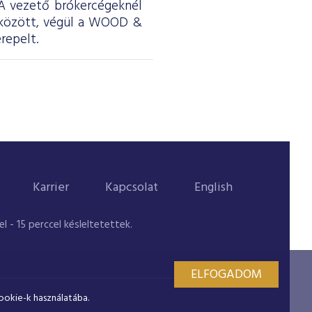
. A vezető brókercégeknél
 között, végül a WOOD &
repelt.
Karrier
Kapcsolat
English
 - 15 perccel késleltetettek.
ELFOGADOM
ookie-k használatába.