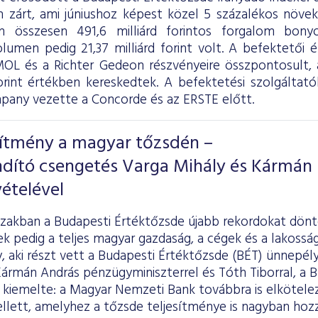
 zárt, ami júniushoz képest közel 5 százalékos növeke
on összesen 491,6 milliárd forintos forgalom bony
olumen pedig 21,37 milliárd forint volt. A befektetői 
OL és a Richter Gedeon részvényeire összpontosult, a
forint értékben kereskedtek. A befektetési szolgáltatók
ny vezette a Concorde és az ERSTE előtt.
sítmény a magyar tőzsdén –
ndító csengetés Varga Mihály és Kármán
ételével
szakban a Budapesti Értéktőzsde újabb rekordokat dönt
k pedig a teljes magyar gazdaság, a cégek és a lakosság 
y, aki részt vett a Budapesti Értéktőzsde (BÉT) ünnepél
rmán András pénzügyminiszterrel és Tóth Tiborral, a B
kiemelte: a Magyar Nemzeti Bank továbbra is elköteleze
lett, amelyhez a tőzsde teljesítménye is nagyban hozzá