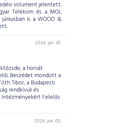
skedési volument jelentett.
Magyar Telekom és a MOL
ül júniusban is a WOOD &
tt.
2026. jún. 30.
éktőzsde, a horvát
selői. Beszédet mondott a
Tóth Tibor, a Budapesti
ág rendkívüli és
 Intézményekért Felelős
2026. jún. 05.