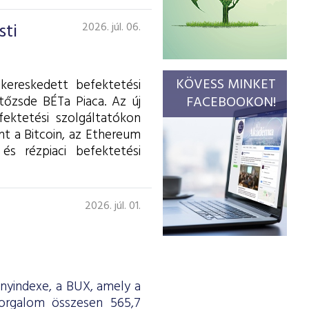
sti
2026. júl. 06.
KÖVESS MINKET
kereskedett befektetési
tőzsde BÉTa Piaca. Az új
FACEBOOKON!
fektetési szolgáltatókon
int a Bitcoin, az Ethereum
és rézpiaci befektetési
2026. júl. 01.
ényindexe, a BUX, amely a
forgalom összesen 565,7