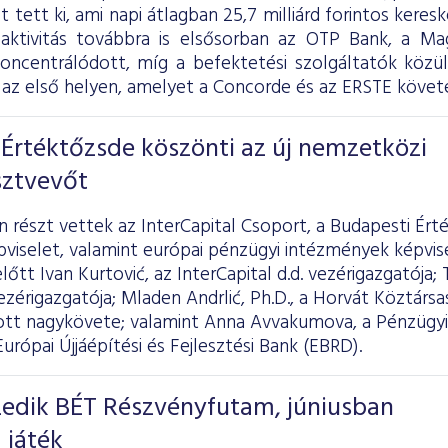
ot tett ki, ami napi átlagban 25,7 milliárd forintos kere
 aktivitás továbbra is elsősorban az OTP Bank, a 
koncentrálódott, míg a befektetési szolgáltatók köz
az első helyen, amelyet a Concorde és az ERSTE követe
Értéktőzsde köszönti az új nemzetközi
sztvevőt
részt vettek az InterCapital Csoport, a Budapesti Ért
pviselet, valamint európai pénzügyi intézmények képvi
őtt Ivan Kurtović, az InterCapital d.d. vezérigazgatója; 
zérigazgatója; Mladen Andrlić, Ph.D., a Horvát Köztársas
t nagykövete; valamint Anna Avvakumova, a Pénzügyi
Európai Újjáépítési és Fejlesztési Bank (EBRD).
izedik BÉT Részvényfutam, júniusban
 játék