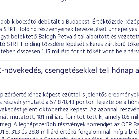
abb kibocsátó debütált a Budapesti Értéktőzsde középv
a STRT Holding részvényeinek bevezetését ünnepélyes 
ngyalbefektető Balogh Petya által alapított és vezetet
ító STRT Holding tőzsdére lépését sikeres zártkörű tő
ében összesen 1,15 milliárd forint tőkét vont be a társ
-növekedés, csengetésekkel teli hónap 
p záróértékéhez képest ezúttal is jelentős eredménye
s részvénymutatója 57 878,43 ponton fejezte be a hóna
vekedést jelent októberhez képest. Az azonnali részvén
át mutatott, 181 milliárd forintot tett ki, amely 8,6 mill
l meg. A legnépszerűbb részvények sorrendjét az OTP Ba
1,8, 31,3 és 28,8 milliárd értékű forgalommal, míg a 