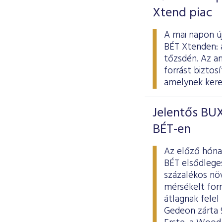
Xtend piac
A mai napon új
BÉT Xtenden: 
tőzsdén. Az a
forrást biztos
amelynek keret
Jelentős BUX
BÉT-en
Az előző hóna
BÉT elsődlege
százalékos nö
mérsékelt form
átlagnak fele
Gedeon zárta 9