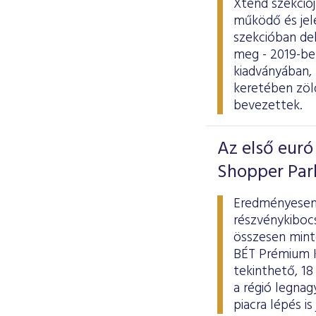
Xtend szekciój
működő és jele
szekcióban de
meg - 2019-be
kiadványában,
keretében zöl
bevezettek.
Az első euró
Shopper Park
Eredményesen 
részvénykiboc
összesen minte
BÉT Prémium K
tekinthető, 18
a régió legna
piacra lépés i