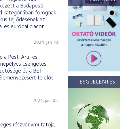
kezett a Budapesti
d kategóriában forognak.
ikus fejlődésének az
i és európai piacon.
2024. jan. 18.
 a Pesti Áru- és
ünnepélyes csengetés
ezetősége és a BÉT
véleményezésért felelős
ESG JELENTÉS
2024. jan. 02.
leges részvénymutatója,