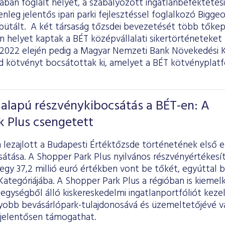
ában foglalt helyet, a szabályozott ingatlanbefektetési
nleg jelentős ipari parki fejlesztéssel foglalkozó Bigge
bütált. A két társaság tőzsdei bevezetését több tőkep
n helyet kaptak a BÉT középvállalati sikertörténetek
 2022 elején pedig a Magyar Nemzeti Bank Növekedési
d kötvényt bocsátottak ki, amelyet a BÉT kötvényplatfo
 alapú részvénykibocsátás a BÉT-en: A
 Plus csengetett
lezajlott a Budapesti Értéktőzsde történetének első e
sátása. A Shopper Park Plus nyilvános részvényértékesí
gy 37,2 millió euró értékben vont be tőkét, egyúttal 
ategóriájába. A Shopper Park Plus a régióban is kieme
 egységből álló kiskereskedelmi ingatlanportfóliót keze
gyobb bevásárlópark-tulajdonosává és üzemeltetőjévé vá
s jelentősen támogathat.