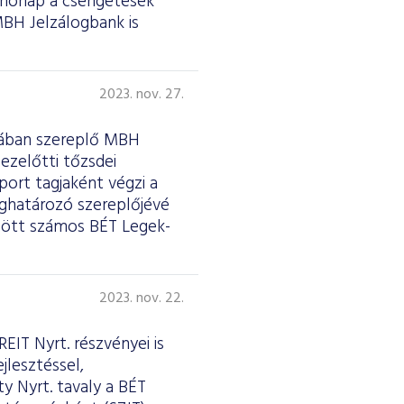
 hónap a csengetések
 MBH Jelzálogbank is
2023. nov. 27.
riában szereplő MBH
ezelőtti tőzsdei
ort tagjaként végzi a
eghatározó szereplőjévé
zött számos BÉT Legek-
2023. nov. 22.
EIT Nyrt. részvényei is
jlesztéssel,
y Nyrt. tavaly a BÉT