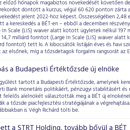
 az előző hónapok magabiztos növekedését követően 
rekordot döntött a kurzus, végül 60 620 ponton zárta a
ekedést jelent 2022-höz képest. Összességében 2,48 eze
ott a kereskedés a BÉT-en – ebből a decemberi részvény
 In Scale (LIS) waiver alatt kötött ügyletek nélkül 197 mi
14,7 milliárd forintot (Large In Scale (LIS) waiver alatt
árd forintot) tett ki. A kibocsátók listáján éves és havi 
 az elsőnek, míg a tőzsdetagok forgalmi rangsorát az E
ás a Budapesti Értéktőzsde új elnöke
gyűlést tartott a Budapesti Értéktőzsde, amelynek ker
 Bank monetáris politikáért, pénzügyi stabilitásért és
 felelős alelnökét választották meg a BÉT új elnökének.
dik a tőzsde piacfejlesztési stratégiájának a végrehajtása
bbiakban is Végh Richárd tölti be.
ett a STRT Holding, tovább bővül a BÉT