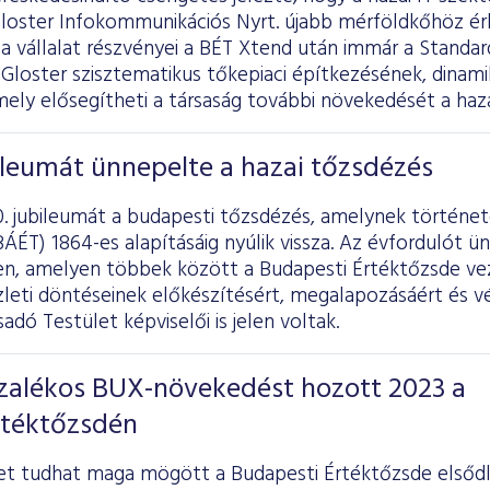
 Gloster Infokommunikációs Nyrt. újabb mérföldkőhöz ér
a vállalat részvényei a BÉT Xtend után immár a Standar
 Gloster szisztematikus tőkepiaci építkezésének, dinam
ly elősegítheti a társaság további növekedését a haza
ileumát ünnepelte a hazai tőzsdézés
. jubileumát a budapesti tőzsdézés, amelynek története
ÁÉT) 1864-es alapításáig nyúlik vissza. Az évfordulót 
-en, amelyen többek között a Budapesti Értéktőzsde v
üzleti döntéseinek előkészítésért, megalapozásáért és 
adó Testület képviselői is jelen voltak.
ázalékos BUX-növekedést hozott 2023 a
rtéktőzsdén
et tudhat maga mögött a Budapesti Értéktőzsde elsőd