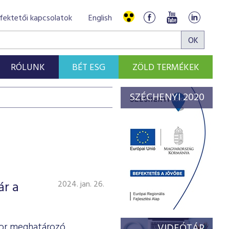
fektetői kapcsolatok
English
RÓLUNK
BÉT ESG
ZÖLD TERMÉKEK
SZÉCHENYI 2020
ár a
2024. jan. 26.
ktor meghatározó
VIDEÓTÁR