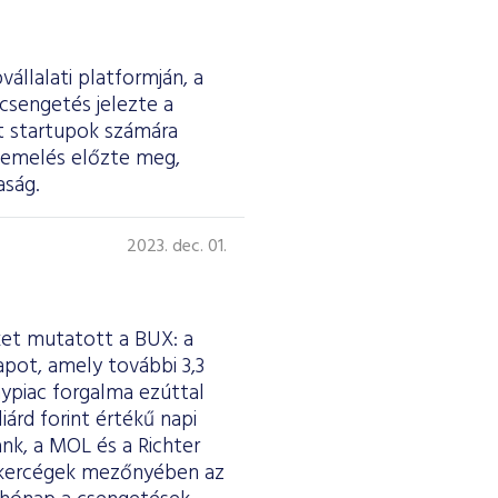
állalati platformján, a
csengetés jelezte a
t startupok számára
keemelés előzte meg,
aság.
a
2023. dec. 01.
ket mutatott a BUX: a
pot, amely további 3,3
ypiac forgalma ezúttal
iárd forint értékű napi
nk, a MOL és a Richter
brókercégek mezőnyében az