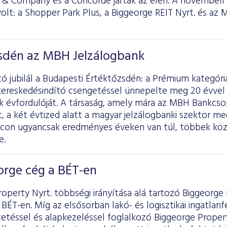
 & Company és a Concorde jártak az élen. A novemberi
 volt: a Shopper Park Plus, a Biggeorge REIT Nyrt. és az
zsdén az MBH Jelzálogbank
tó jubilál a Budapesti Értéktőzsdén: a Prémium kategó
kereskedésindító csengetéssel ünnepelte meg 20 évvel 
 évfordulóját. A társaság, amely mára az MBH Bankcsop
, a két évtized alatt a magyar jelzálogbanki szektor m
iacon ugyancsak eredményes éveken van túl, többek kö
e.
orge cég a BÉT-en
operty Nyrt. többségi irányítása alá tartozó Biggeorge R
BÉT-en. Míg az elsősorban lakó- és logisztikai ingatlanfe
etéssel és alapkezeléssel foglalkozó Biggeorge Propert