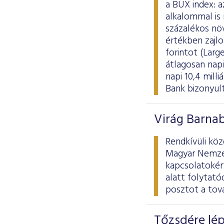
a BUX index:
alkalommal is 
százalékos növ
értékben zajl
forintot (Large
átlagosan napi 
napi 10,4 milli
Bank bizonyult
Virág Barnab
Rendkívüli köz
Magyar Nemzeti
kapcsolatokért
alatt folytató
posztot a tová
Tőzsdére lép