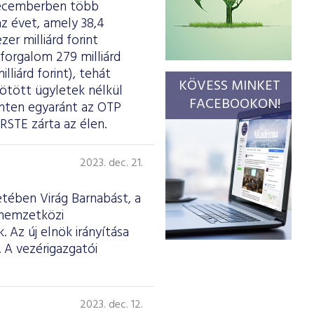
decemberben több
z évet, amely 38,4
r milliárd forint
forgalom 279 milliárd
lliárd forint), tehát
KÖVESS MINKET
 kötött ügyletek nélkül
FACEBOOKON!
szinten egyaránt az OTP
RSTE zárta az élen.
2023. dec. 21.
etében Virág Barnabást, a
 nemzetközi
 Az új elnök irányítása
. A vezérigazgatói
2023. dec. 12.