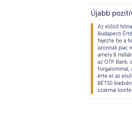
Újabb pozit
Az előző hóna
Budapesti Ért
fejezte be a 
azonnali piac 
amely 8 milliá
az OTP Bank, a
forgalommal,
érte el az el
BÉT50 kiadvány
szakmai konfer