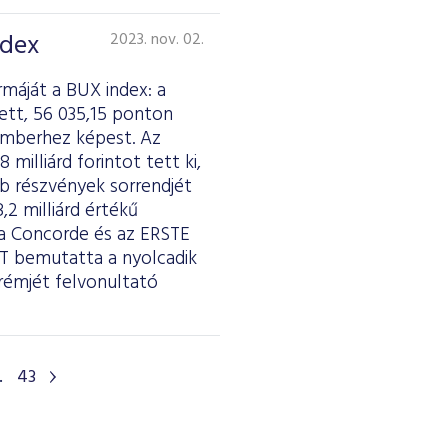
ndex
2023. nov. 02.
máját a BUX index: a
ett, 56 035,15 ponton
emberhez képest. Az
illiárd forintot tett ki,
bb részvények sorrendjét
,2 milliárd értékű
 Concorde és az ERSTE
ÉT bemutatta a nyolcadik
krémjét felvonultató
.
43