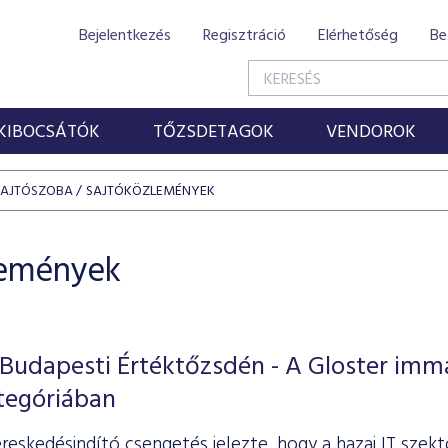
Bejelentkezés
Regisztráció
Elérhetőség
Be
KIBOCSÁTÓK
TŐZSDETAGOK
VENDOROK
SAJTÓSZOBA
SAJTÓKÖZLEMÉNYEK
lemények
 Budapesti Értéktőzsdén - A Gloster imm
tegóriában
reskedésindító csengetés jelezte, hogy a hazai IT sze