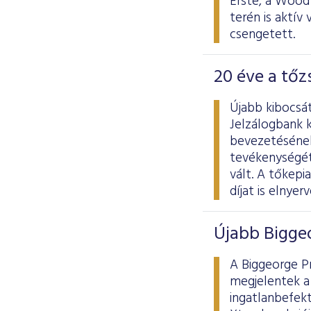
Erste, a Wood
terén is aktív
csengetett.
20 éve a tő
Újabb kibocsá
Jelzálogbank 
bevezetésének
tevékenységét
vált. A tőkep
díjat is elnyerv
Újabb Bigge
A Biggeorge Pr
megjelentek a 
ingatlanbefekt