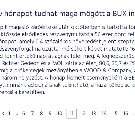
ív hónapot tudhat maga mögött a BUX i
p kimagasló záróértéke után októberben is tartotta for
éktőzsde elsődleges részvénymutatója 56 ezer pont fel
hónapot, amely 0,4 százalékos növekedést jelent szept
részvényforgalma ezúttal mérsékelt képet mutatott: 168 m
rd forint értékű napi átlagnak felel meg. A legnépszerű
 Richter Gedeon és a MOL zárta az élen, 80,6, 35,7 és 28
 míg a brókercégek mezőnyében a WOOD & Company, a
ső három helyezést. A hónap kiemelt eseményeként a B
t, immár tradicionálisnak tekinthető, a hazai tőkepiac 
enciája keretében.
1
...
6
7
8
9
10
11
12
13
14
15
16
..