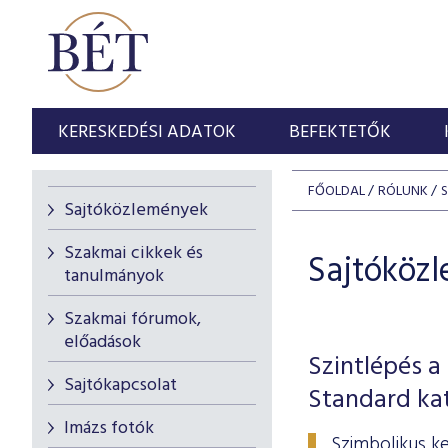
KERESKEDÉSI ADATOK
BEFEKTETŐK
FŐOLDAL
RÓLUNK
Sajtóközlemények
Szakmai cikkek és
Sajtóköz
tanulmányok
Szakmai fórumok,
előadások
Szintlépés a
Sajtókapcsolat
Standard ka
Imázs fotók
Szimbolikus ke