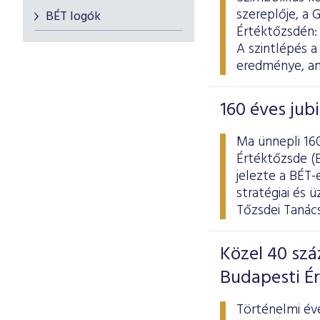
szereplője, a
BÉT logók
Értéktőzsdén: 
A szintlépés a
eredménye, ame
160 éves jub
Ma ünnepli 160
Értéktőzsde (B
jelezte a BÉT
stratégiai és 
Tőzsdei Tanács
Közel 40 sz
Budapesti É
Történelmi év