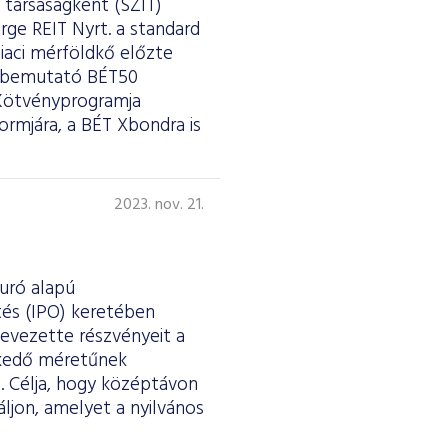
 társaságként (SZIT)
orge REIT Nyrt. a standard
iaci mérföldkő előzte
et bemutató BÉT50
 Kötvényprogramja
rmjára, a BÉT Xbondra is
2023. nov. 21.
uró alapú
tés (IPO) keretében
bevezette részvényeit a
lkedő méretűnek
l. Célja, hogy középtávon
ljon, amelyet a nyilvános