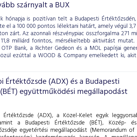
vább szárnyalt a BUX
k hónapja is pozitívan telt a Budapesti Értéktőzsdén,
e el a 100 000 pontos lélektani határt, amely végül 3,
on zárt. Az azonnali részvénypiac összforgalma 271 mill
 11,8 milliárd forintos, mérsékeltebb aktivitást muta
az OTP Bank, a Richter Gedeon és a MOL papírjai gener
közül ezúttal a WOOD & Company emelkedett ki, akit
i Értéktőzsde (ADX) és a Budapesti
 (BÉT) együttműködési megállapodást
 Értéktőzsde (ADX), a Közel-Kelet egyik leggyors
lamint a Budapesti Értéktőzsde (BÉT), Közép- é
őzsdéje egyetértési megállapodást (Memorandum of 