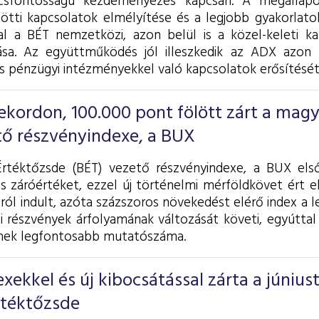
csfontosságú kezdeményezés kapcsán. A megállapo
zötti kapcsolatok elmélyítése és a legjobb gyakorlat
l a BÉT nemzetközi, azon belül is a közel-keleti k
ása. Az együttműködés jól illeszkedik az ADX azon 
is pénzügyi intézményekkel való kapcsolatok erősítését
ekordon, 100.000 pont fölött zárt a mag
tő részvényindexe, a BUX
Értéktőzsde (BÉT) vezető részvényindexe, a BUX els
s záróértéket, ezzel új történelmi mérföldkövet ért el
ról indult, azóta százszoros növekedést elérő index a
i részvények árfolyamának változását követi, egyúttal
nek legfontosabb mutatószáma.
xekkel és új kibocsátással zárta a júniust
rtéktőzsde