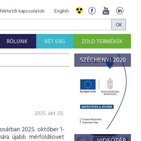
fektetői kapcsolatok
English
RÓLUNK
BÉT ESG
ZÖLD TERMÉKEK
SZÉCHENYI 2020
2025. okt. 02.
osárban 2025. október 1-
ámára újabb mérföldkövet
VIDEÓTÁR