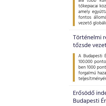
alá több kul
tőkepiacai kö
amely egyútta
fontos állom
vezető globál
Történelmi r
tőzsde veze
A Budapesti 
100.000 ponto
ben 1000 pont
forgalmú haza
teljesítményé
Erősödő inde
Budapesti É