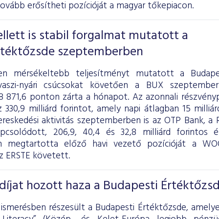
tovább erősítheti pozícióját a magyar tőkepiacon.
llett is stabil forgalmat mutatott a
rtéktőzsde szeptemberben
n mérsékeltebb teljesítményt mutatott a Budape
vaszi-nyári csúcsokat követően a BUX szeptember
98 871,6 ponton zárta a hónapot. Az azonnali részvény
330,9 milliárd forintot, amely napi átlagban 15 milliár
reskedési aktivitás szeptemberben is az OTP Bank, a
apcsolódott, 206,9, 40,4 és 32,8 milliárd forintos
n megtartotta előző havi vezető pozícióját a W
z ERSTE követett.
íjat hozott haza a Budapesti Értéktőzs
ismerésben részesült a Budapesti Értéktőzsde, amelye