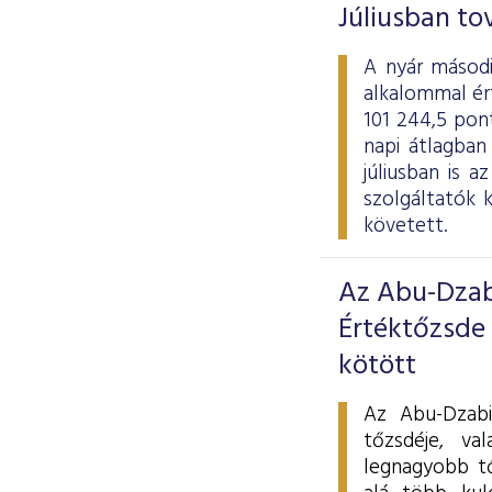
Júliusban to
A nyár másodi
alkalommal ért
101 244,5 pont
napi átlagban
júliusban is 
szolgáltatók 
követett.
Az Abu-Dzab
Értéktőzsde
kötött
Az Abu-Dzabi
tőzsdéje, va
legnagyobb t