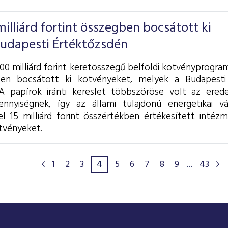
lliárd fortint összegben bocsátott ki
Budapesti Értéktőzsdén
0 milliárd forint keretösszegű belföldi kötvényprogram
ben bocsátott ki kötvényeket, melyek a Budapesti
A papírok iránti kereslet többszöröse volt az eredeti
ennyiségnek, így az állami tulajdonú energetikai v
el 15 milliárd forint összértékben értékesített intéz
tvényeket.
1
2
3
4
5
6
7
8
9
...
43