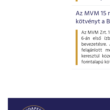
Az MVM 15 mi
kötvényt a 
Az MVM Zrt. 10
6-án első íz
bevezetésre. 
felajánlott m
keresztül köz
forintalapú kö