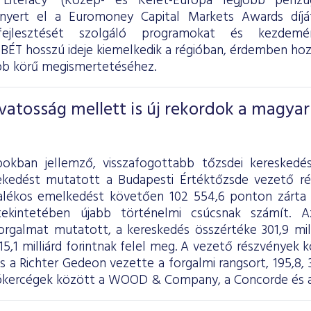
l Literacy” (Közép- és Kelet-Európa legjobb pénzü
 nyert el a Euromoney Capital Markets Awards díjá
fejlesztését szolgáló programokat és kezdemén
BÉT hosszú ideje kiemelkedik a régióban, érdemben hozz
bb körű megismertetéséhez.
vatosság mellett is új rekordok a magyar
pokban jellemző, visszafogottabb tőzsdei kereskedé
ekedést mutatott a Budapesti Értéktőzsde vezető ré
zalékos emelkedést követően 102 554,6 ponton zárta
tekintetében újabb történelmi csúcsnak számít. A
rgalmat mutatott, a kereskedés összértéke 301,9 milli
15,1 milliárd forintnak felel meg. A vezető részvények 
 a Richter Gedeon vezette a forgalmi rangsort, 195,8, 39
rókercégek között a WOOD & Company, a Concorde és az