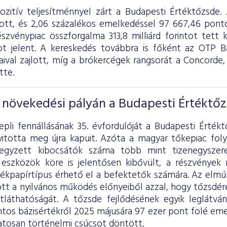
pozitív teljesítménnyel zárt a Budapesti Értéktőzsde
ott, és 2,06 százalékos emelkedéssel 97 667,46 pont
szvénypiac összforgalma 313,8 milliárd forintot tett k
ntot jelent. A kereskedés továbbra is főként az OTP 
aival zajlott, míg a brókercégek rangsorát a Conco
tte.
s növekedési pályán a Budapesti Értéktő
pli fennállásának 35. évfordulóját a Budapesti Értékt
nyitotta meg újra kapuit. Azóta a magyar tőkepiac fo
 jegyzett kibocsátók száma több mint tizenegysze
 eszközök köre is jelentősen kibővült, a részvénye
ékpapírtípus érhető el a befektetők számára. Az elmú
tt a nyilvános működés előnyeiből azzal, hogy tőzsdér
átláthatóságát. A tőzsde fejlődésének egyik leglát
ntos bázisértékről 2025 májusára 97 ezer pont fölé eme
tosan történelmi csúcsot döntött.