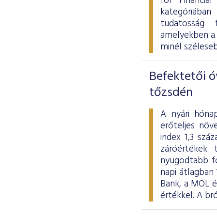
for Financia
kategóriában
tudatosság 
amelyekben a 
minél szélese
Befektetői ó
tőzsdén
A nyári hóna
erőteljes növ
index 1,3 szá
záróértékek 
nyugodtabb fo
napi átlagban 
Bank, a MOL és
értékkel. A b