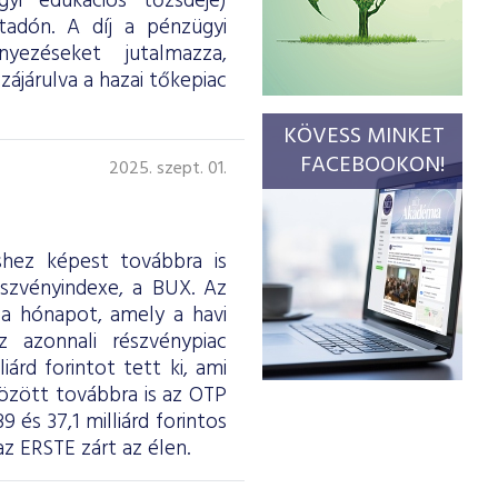
gyi edukációs tőzsdéje)
tadón. A díj a pénzügyi
yezéseket jutalmazza,
ájárulva a hazai tőkepiac
KÖVESS MINKET
FACEBOOKON!
2025. szept. 01.
shez képest továbbra is
szvényindexe, a BUX. Az
 a hónapot, amely a havi
z azonnali részvénypiac
árd forintot tett ki, ami
között továbbra is az OTP
 és 37,1 milliárd forintos
 ERSTE zárt az élen.