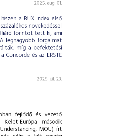
2025. aug. 01.
 hiszen a BUX index első
7 százalékos növekedéssel
iárd forintot tett ki, ami
t. A legnagyobb forgalmat
álták, míg a befektetési
 a Concorde és az ERSTE
2025. júl. 23.
abban fejlődő és vezető
s Kelet-Európa második
Understanding, MOU) írt