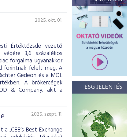
2025. okt. 01.
sti Értéktőzsde vezető
 végére 3,6 százalékos
piac forgalma ugyanakkor
d forintnak felelt meg. A
 Richter Gedeon és a MOL
 értékben. A brókercégek
ESG JELENTÉS
OOD & Company, akit a
de
2025. szept. 11.
t a „CEE’s Best Exchange