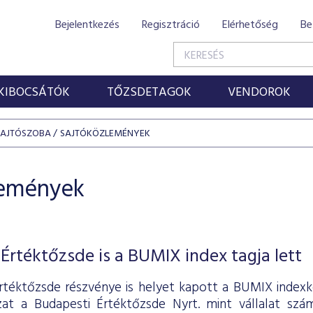
Bejelentkezés
Regisztráció
Elérhetőség
Be
KIBOCSÁTÓK
TŐZSDETAGOK
VENDOROK
SAJTÓSZOBA
SAJTÓKÖZLEMÉNYEK
lemények
Értéktőzsde is a BUMIX index tagja lett
rtéktőzsde részvénye is helyet kapott a BUMIX indexk
zat a Budapesti Értéktőzsde Nyrt. mint vállalat sz