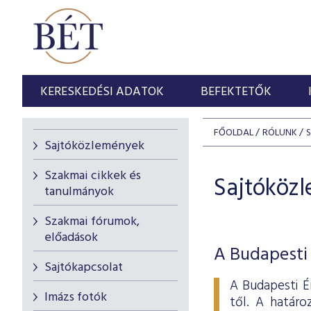
KERESKEDÉSI ADATOK
BEFEKTETŐK
FŐOLDAL
RÓLUNK
Sajtóközlemények
Szakmai cikkek és
Sajtóköz
tanulmányok
Szakmai fórumok,
előadások
A Budapesti 
Sajtókapcsolat
A Budapesti É
Imázs fotók
től. A határo