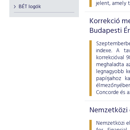
jelent, amely 
BÉT logók
Korrekció me
Budapesti É
Szeptemberbe
indexe. A ta
korrekcióval 
meghaladta az 
legnagyobb ke
papírjaihoz k
élmezőnyébe
Concorde és a
Nemzetközi d
Nemzetközi el