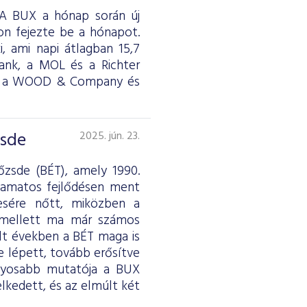
. A BUX a hónap során új
on fejezte be a hónapot.
i, ami napi átlagban 15,7
Bank, a MOL és a Richter
rde, a WOOD & Company és
zsde
2025. jún. 23.
őzsde (BÉT), amely 1990.
lyamatos fejlődésen ment
resére nőtt, miközben a
k mellett ma már számos
lt években a BÉT maga is
e lépett, tovább erősítve
ványosabb mutatója a BUX
lkedett, és az elmúlt két