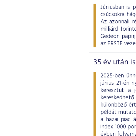
Júniusban is 
csúcsokra hág
Az azonnali ré
milliárd fori
Gedeon papírj
az ERSTE veze
35 év után i
2025-ben ünne
június 21-én 
keresztül: a
kereskedhető
különböző ért
példát mutato
a hazai piac 
index 1000 po
évben folyama