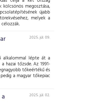
dás célja a két ország
ok kölcsönös megosztása,
apcsolatépítésének újabb
törekvéseihez, melyek a
 célozzák.
yar
2025. júl. 09.
ő alkalommal lépte át a
 a hazai tőzsde. Az 1991-
 legnagyobb tőkeértékű és
 pedig a magyar tőkepiac
 a
2025. júl. 02.