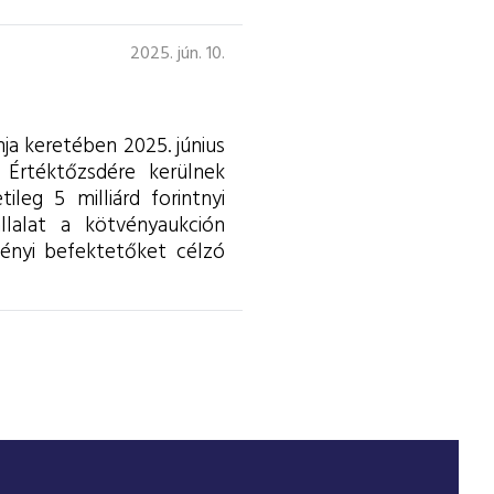
2025. jún. 10.
ja keretében 2025. június
 Értéktőzsdére kerülnek
leg 5 milliárd forintnyi
állalat a kötvényaukción
ményi befektetőket célzó