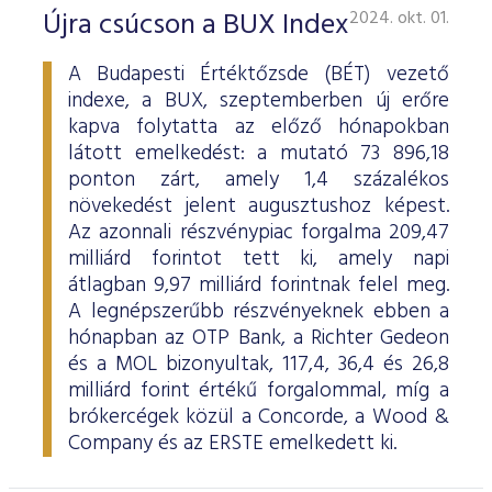
ESG Útmutató
Újra csúcson a BUX Index
2024. okt. 01.
A Budapesti Értéktőzsde (BÉT) vezető
indexe, a BUX, szeptemberben új erőre
kapva folytatta az előző hónapokban
látott emelkedést: a mutató 73 896,18
ponton zárt, amely 1,4 százalékos
növekedést jelent augusztushoz képest.
Az azonnali részvénypiac forgalma 209,47
milliárd forintot tett ki, amely napi
átlagban 9,97 milliárd forintnak felel meg.
A legnépszerűbb részvényeknek ebben a
hónapban az OTP Bank, a Richter Gedeon
és a MOL bizonyultak, 117,4, 36,4 és 26,8
milliárd forint értékű forgalommal, míg a
brókercégek közül a Concorde, a Wood &
Company és az ERSTE emelkedett ki.