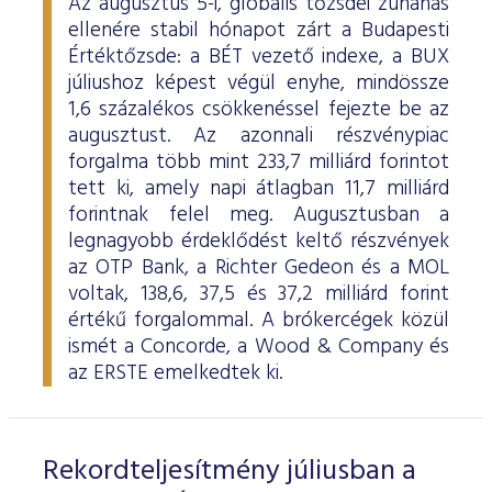
Az augusztus 5-i, globális tőzsdei zuhanás
ellenére stabil hónapot zárt a Budapesti
Értéktőzsde: a BÉT vezető indexe, a BUX
júliushoz képest végül enyhe, mindössze
1,6 százalékos csökkenéssel fejezte be az
augusztust. Az azonnali részvénypiac
forgalma több mint 233,7 milliárd forintot
tett ki, amely napi átlagban 11,7 milliárd
forintnak felel meg. Augusztusban a
legnagyobb érdeklődést keltő részvények
az OTP Bank, a Richter Gedeon és a MOL
voltak, 138,6, 37,5 és 37,2 milliárd forint
értékű forgalommal. A brókercégek közül
ismét a Concorde, a Wood & Company és
az ERSTE emelkedtek ki.
Rekordteljesítmény júliusban a