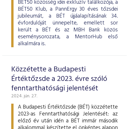
BÉT50 közösség idei exkluzív találkozója, a
BÉT50 Klub, a PannErgy 30 éves tőzsdei
jubileumát, a BÉT újjáalapításának 34.
évfordulóját ünnepelte, emellett sor
került a BÉT és az MBH Bank közös
eseménysorozata, a MentorHub első
alkalmára is.
Közzétette a Budapesti
Értéktőzsde a 2023. évre szóló
fenntarthatósági jelentését
2024. jún. 27.
A Budapesti Értéktőzsde (BÉT) közzétette
2023-as Fenntarthatósági Jelentését: az
előző év után idén a BÉT immár második
alkalommal készítette el önkéntes alapon