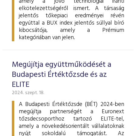
amely a jövő technológiái iránti
elkötelezettségéről ismert. A társaság
jelentős tőkepiaci eredményei révén
egyúttal a BUX index jelentős súllyal bíró
kibocsátója, amely a Prémium
kategóriában van jelen.
Megújítja együttműködését a
Budapesti Értéktőzsde és az
ELITE
2024. szept. 18.
A Budapesti Értéktőzsde (BÉT) 2024-ben
megújítja partnerségét a Euronext
tőzsdecsoporthoz tartozó ELITE-tel,
amely a növekedésorientált vállalatoknak
nyújt sokoldalú támogatást. Az