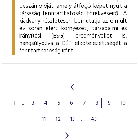
beszámolóját, amely átfogó képet nyújt a
társaság fenntarthatósági törekvéseiről. A
kiadvány részletesen bemutatja az elmúlt
év során elért környezeti, társadalmi és
irányítási (ESG) eredményeket is,
hangsúlyozva a BÉT elkötelezettségét a
fenntarthatóság iránt.
1
...
3
4
5
6
7
8
9
10
11
12
13
...
43