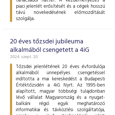
tanácsadói háttér. A kezdeményezés a
piaci jelenlét erősítését és a cégek hosszú
távú növekedésének előmozdítását
szolgálja.
20 éves tőzsdei jubileuma
alkalmából csengetett a 4iG
2024. szept. 20.
Tőzsdei jelenlétének 20 éves évfordulója
alkalmából ünnepélyes csengetéssel
indította a mai kereskedést a Budapesti
Értéktőzsdén a 4iG Nyrt. Az 1995-ben
alapított, magyar többségi tulajdonban
lévő vállalat Magyarország és a nyugat-
balkáni régió egyik meghatározó
informatikai és távközlési szolgáltatója,