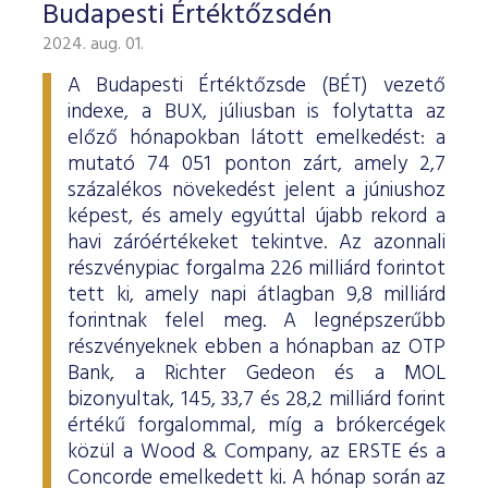
Budapesti Értéktőzsdén
2024. aug. 01.
A Budapesti Értéktőzsde (BÉT) vezető
indexe, a BUX, júliusban is folytatta az
előző hónapokban látott emelkedést: a
mutató 74 051 ponton zárt, amely 2,7
százalékos növekedést jelent a júniushoz
képest, és amely egyúttal újabb rekord a
havi záróértékeket tekintve. Az azonnali
részvénypiac forgalma 226 milliárd forintot
tett ki, amely napi átlagban 9,8 milliárd
forintnak felel meg. A legnépszerűbb
részvényeknek ebben a hónapban az OTP
Bank, a Richter Gedeon és a MOL
bizonyultak, 145, 33,7 és 28,2 milliárd forint
értékű forgalommal, míg a brókercégek
közül a Wood & Company, az ERSTE és a
Concorde emelkedett ki. A hónap során az