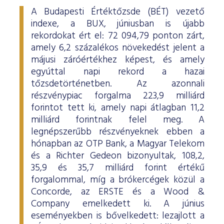
A Budapesti Értéktőzsde (BÉT) vezető
indexe, a BUX, júniusban is újabb
rekordokat ért el: 72 094,79 ponton zárt,
amely 6,2 százalékos növekedést jelent a
májusi záróértékhez képest, és amely
egyúttal napi rekord a hazai
tőzsdetörténetben. Az azonnali
részvénypiac forgalma 223,9 milliárd
forintot tett ki, amely napi átlagban 11,2
milliárd forintnak felel meg. A
legnépszerűbb részvényeknek ebben a
hónapban az OTP Bank, a Magyar Telekom
és a Richter Gedeon bizonyultak, 108,2,
35,9 és 35,7 milliárd forint értékű
forgalommal, míg a brókercégek közül a
Concorde, az ERSTE és a Wood &
Company emelkedett ki. A június
eseményekben is bővelkedett: lezajlott a