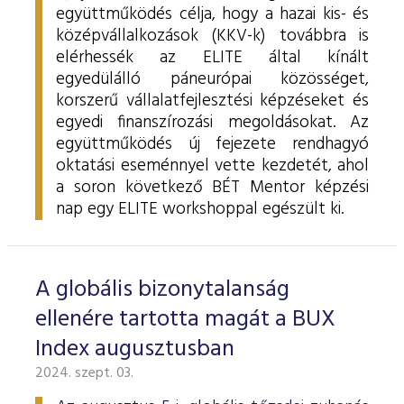
együttműködés célja, hogy a hazai kis- és
középvállalkozások (KKV-k) továbbra is
elérhessék az ELITE által kínált
egyedülálló páneurópai közösséget,
korszerű vállalatfejlesztési képzéseket és
egyedi finanszírozási megoldásokat. Az
együttműködés új fejezete rendhagyó
oktatási eseménnyel vette kezdetét, ahol
a soron következő BÉT Mentor képzési
nap egy ELITE workshoppal egészült ki.
A globális bizonytalanság
ellenére tartotta magát a BUX
Index augusztusban
2024. szept. 03.