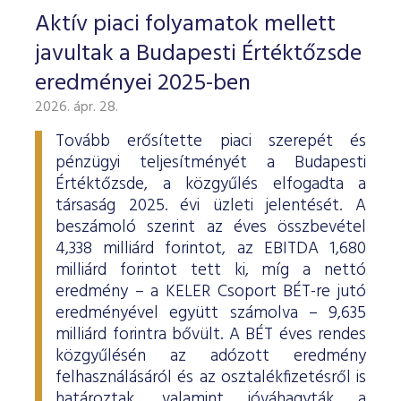
Aktív piaci folyamatok mellett
javultak a Budapesti Értéktőzsde
eredményei 2025-ben
2026. ápr. 28.
Tovább erősítette piaci szerepét és
pénzügyi teljesítményét a Budapesti
Értéktőzsde, a közgyűlés elfogadta a
társaság 2025. évi üzleti jelentését. A
beszámoló szerint az éves összbevétel
4,338 milliárd forintot, az EBITDA 1,680
milliárd forintot tett ki, míg a nettó
eredmény – a KELER Csoport BÉT-re jutó
eredményével együtt számolva – 9,635
milliárd forintra bővült. A BÉT éves rendes
közgyűlésén az adózott eredmény
felhasználásáról és az osztalékfizetésről is
határoztak, valamint jóváhagyták a