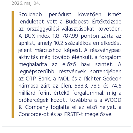
2026. máj. 04.
Szolidabb periódust követően ismét
lendületet vett a Budapesti Értéktőzsde
az országgyűlési választásokat követően.
A BUX index 133 787,99 ponton zárta az
áprilist, amely 10,2 százalékos emelkedést
jelent márciushoz képest. A részvénypiaci
aktivitás még tovább élénkült, a forgalom
meghaladta az előző havi szintet. A
legnépszerűbb részvények sorrendjében
az OTP Bank, a MOL és a Richter Gedeon
hármasa zárt az élen, 588,3, 78,9 és 74,6
milliárd forint értékű forgalommal, míg a
brókercégek között továbbra is a WOOD
& Company foglalta el az első helyet, a
Concorde-ot és az ERSTE-t megelőzve.