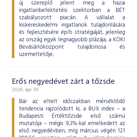
új szereplő jelent meg a hazai
ingatlanbefektetési szektorban a BÉT
szabályozott piacán. A vállalat a
kiskereskedelmi ingatlanok tulajdonlására
és fejlesztésére építi stratégiáját, jelenleg
az ország egyik legnagyobb plázája, a KÖKI
Bevásárlóközpont tulajdonosa és
üzemeltetője.
Erős negyedévet zárt a tőzsde
2026. ápr. 01.
Bár az eltelt időszakban mérséklődő
tendencia rajzolódott ki, a BUX index – a
Budapesti Értéktőzsde első számú
mutatója – mégis 9,3%-kal emelkedett az
első negyedévben, míg március végén 121