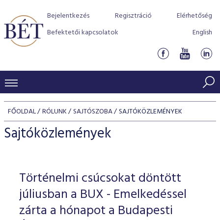
Bejelentkezés
Regisztráció
Elérhetőség
Befektetői kapcsolatok
English
KERESKEDÉSI ADATOK
FŐOLDAL
RÓLUNK
SAJTÓSZOBA
SAJTÓKÖZLEMÉNYEK
INDEXEK
BEFEKTETŐK
Sajtóközlemények
Részvényindexek
Piaci forgalom
Termékcsoportok
KIBOCSÁTÓK
Kötvényindexek
Kedvenc instrumentumok
Szabályozás
Indexek
Részvény és vállalati kötvény tőzsdei bevezetését támoga
Történelmi csúcsokat döntött
TŐZSDETAGOK
Jelzáloglevél indexek
program
Azonnali Piac
Alkalmazott díjstruktúra
BÉT szabályzatok
Részvény szekció
júliusban a BUX - Emelkedéssel
Tőzsdetagok, üzletkötők
VENDOROK
Vállalati kötvény indexek
Származékos piac
BÉT Xtend - Részvénypiac egyszerűen
Részvények
zárta a hónapot a Budapesti
Elszámolás
Befektetővédelem
Hitelpapír szekció
Útmutató a taggá váláshoz