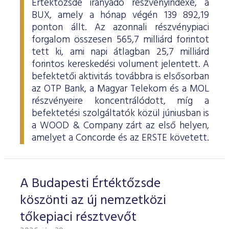
Értéktőzsde irányadó részvényindexe, a
BUX, amely a hónap végén 139 892,19
ponton állt. Az azonnali részvénypiaci
forgalom összesen 565,7 milliárd forintot
tett ki, ami napi átlagban 25,7 milliárd
forintos kereskedési volument jelentett. A
befektetői aktivitás továbbra is elsősorban
az OTP Bank, a Magyar Telekom és a MOL
részvényeire koncentrálódott, míg a
befektetési szolgáltatók közül júniusban is
a WOOD & Company zárt az első helyen,
amelyet a Concorde és az ERSTE követett.
A Budapesti Értéktőzsde
köszönti az új nemzetközi
tőkepiaci résztvevőt