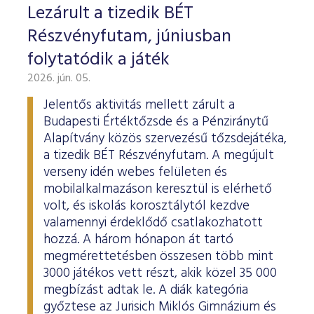
Lezárult a tizedik BÉT
Részvényfutam, júniusban
folytatódik a játék
2026. jún. 05.
Jelentős aktivitás mellett zárult a
Budapesti Értéktőzsde és a Pénziránytű
Alapítvány közös szervezésű tőzsdejátéka,
a tizedik BÉT Részvényfutam. A megújult
verseny idén webes felületen és
mobilalkalmazáson keresztül is elérhető
volt, és iskolás korosztálytól kezdve
valamennyi érdeklődő csatlakozhatott
hozzá. A három hónapon át tartó
megmérettetésben összesen több mint
3000 játékos vett részt, akik közel 35 000
megbízást adtak le. A diák kategória
győztese az Jurisich Miklós Gimnázium és