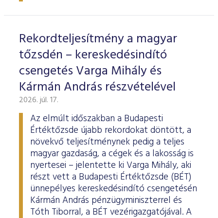
ESG Útmutató
Rekordteljesítmény a magyar
tőzsdén – kereskedésindító
csengetés Varga Mihály és
Kármán András részvételével
2026. júl. 17.
Az elmúlt időszakban a Budapesti
Értéktőzsde újabb rekordokat döntött, a
növekvő teljesítménynek pedig a teljes
magyar gazdaság, a cégek és a lakosság is
nyertesei – jelentette ki Varga Mihály, aki
részt vett a Budapesti Értéktőzsde (BÉT)
ünnepélyes kereskedésindító csengetésén
Kármán András pénzügyminiszterrel és
Tóth Tiborral, a BÉT vezérigazgatójával. A