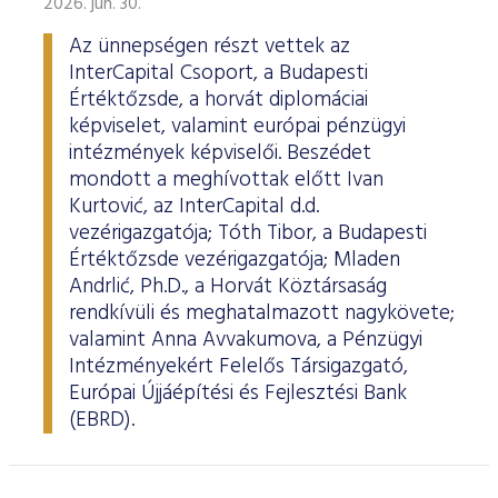
2026. jún. 30.
Az ünnepségen részt vettek az
InterCapital Csoport, a Budapesti
Értéktőzsde, a horvát diplomáciai
képviselet, valamint európai pénzügyi
intézmények képviselői. Beszédet
mondott a meghívottak előtt Ivan
Kurtović, az InterCapital d.d.
vezérigazgatója; Tóth Tibor, a Budapesti
Értéktőzsde vezérigazgatója; Mladen
Andrlić, Ph.D., a Horvát Köztársaság
rendkívüli és meghatalmazott nagykövete;
valamint Anna Avvakumova, a Pénzügyi
Intézményekért Felelős Társigazgató,
Európai Újjáépítési és Fejlesztési Bank
(EBRD).