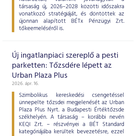
társaság új, 2026–2028 közötti időszakra
vonatkozó stratégiáját, és döntöttek az
újonnan alapított BÉTx Pénzügyi Zrt.
tőkeemeléséről is.
Új ingatlanpiaci szereplő a pesti
parketten: Tőzsdére lépett az
Urban Plaza Plus
2026. ápr. 16.
Szimbolikus kereskedési csengetéssel
ünnepelte tőzsdei megjelenését az Urban
Plaza Plus Nyrt. a Budapesti Értéktőzsde
székhelyén. A társaság – korábbi nevén
KEQI Zrt. – részvényei a BÉT Standard
kategóriájába kerültek bevezetésre, ezzel