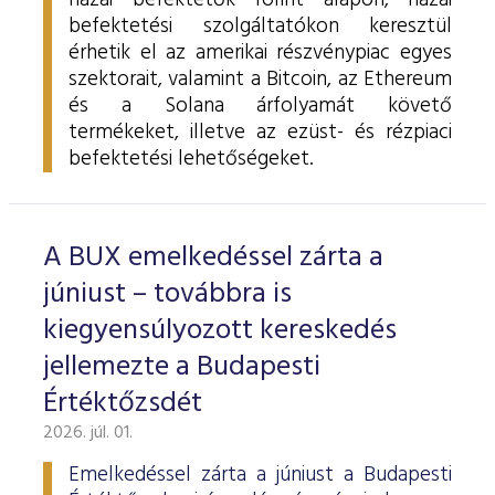
hazai befektetők forint alapon, hazai
befektetési szolgáltatókon keresztül
érhetik el az amerikai részvénypiac egyes
szektorait, valamint a Bitcoin, az Ethereum
és a Solana árfolyamát követő
termékeket, illetve az ezüst- és rézpiaci
befektetési lehetőségeket.
A BUX emelkedéssel zárta a
júniust – továbbra is
kiegyensúlyozott kereskedés
jellemezte a Budapesti
Értéktőzsdét
2026. júl. 01.
Emelkedéssel zárta a júniust a Budapesti