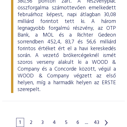
380,56 ponton zárt. A részvénypiac
összforgalma számottevően emelkedett
februárhoz képest, napi átlagban 30,08
milliárd forintot tett ki. A három
legnagyobb forgalmú részvény, az OTP
Bank, a MOL és a Richter Gedeon
sorrendben 452,4, 83,7 és 56,6 milliárd
forintos értéket ért el a havi kereskedés
során. A vezető brókercégeknél ismét
szoros verseny alakult ki a WOOD &
Company és a Concorde között, végül a
WOOD & Company végzett az első
helyen, míg a harmadik helyen az ERSTE
szerepelt.
1
2
3
4
5
6
...
43