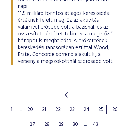
napi
11,5 milliárd forintos átlagos kereskedési
értéknek felelt meg. Ez az aktivitás
valamivel erősebb volt a bázisnál, és az
összesített értéket tekintve a megelőző
hónapot is meghaladta. A brókercégek
kereskedési rangsorában ezúttal Wood,
Erste, Concorde sorrend alakult ki, a
verseny a megszokottnál szorosabb volt.
1
...
20
21
22
23
24
25
26
27
28
29
30
...
43