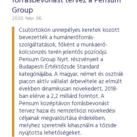
forrásbevonást tervez a Pensum
Group
2020. febr. 06.
Csütörtökön ünnepélyes keretek között
bevezették a humánerőforrás-
szolgáltatások, főként a munkaerő-
kölcsönzés terén jelentős pozíciójú
Pensum Group Nyrt. részvényeit a
Budapesti Értéktőzsde Standard
kategóriájába. A magyar, német és osztrák
piacon aktív vállalat árbevétele az elmúlt
években dinamikusan növekedett, 2018-
ban elérve a 2,2 milliárd forintot. A
Pensum középtávon forrásbevonást
tervez hazai és nemzetközi növekedési
céljainak megvalósítása érdekében,
melyhez szeretnék kihasználni a tőzsde
nyújtotta lehetőségeket.