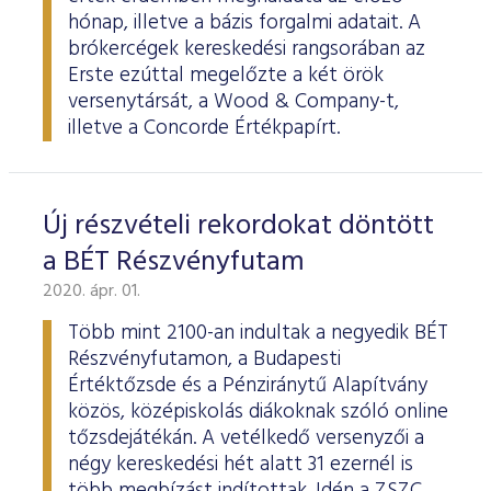
hónap, illetve a bázis forgalmi adatait. A
brókercégek kereskedési rangsorában az
Erste ezúttal megelőzte a két örök
versenytársát, a Wood & Company-t,
illetve a Concorde Értékpapírt.
Új részvételi rekordokat döntött
a BÉT Részvényfutam
2020. ápr. 01.
Több mint 2100-an indultak a negyedik BÉT
Részvényfutamon, a Budapesti
Értéktőzsde és a Pénziránytű Alapítvány
közös, középiskolás diákoknak szóló online
tőzsdejátékán. A vetélkedő versenyzői a
négy kereskedési hét alatt 31 ezernél is