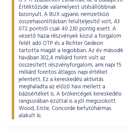
is 9-11 százalékot zuhantak, de a Budapesti
Értéktőzsde valamelyest ütésállóbbnak
bizonyult. A BUX ugyanis nemzetközi
összehasonlításban felülteljesítő volt, 43
072 pontról csak 40 230 pontig esett. A
vezető hazai részvények közül a forgalom
felét adó OTP és a Richter Gedeon
tartotta magát a legjobban. Az év második
havában 302,4 milliárd forint volt az
összesített részvényforgalom, ami napi 15
milliárd forintos átlagos napi értéket
jelentett. Ez a kereskedési aktivitás
meghaladta az előző havi mellett a
bázisértéket is. A brókercégek kereskedési
rangsorában ezúttal is a jól megszokott
Wood, Erste, Concorde befutóhármas
alakult ki.