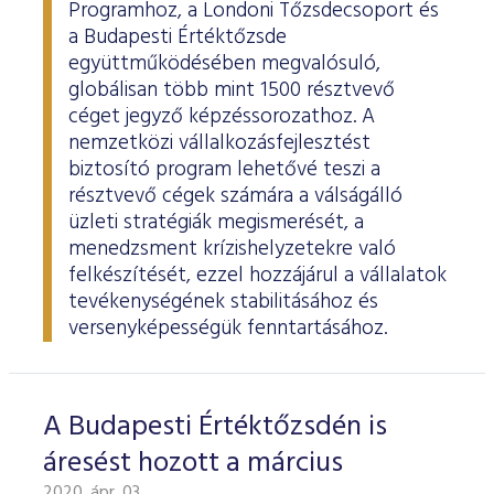
ESG Útmutató
Programhoz, a Londoni Tőzsdecsoport és
a Budapesti Értéktőzsde
együttműködésében megvalósuló,
globálisan több mint 1500 résztvevő
céget jegyző képzéssorozathoz. A
nemzetközi vállalkozásfejlesztést
biztosító program lehetővé teszi a
résztvevő cégek számára a válságálló
üzleti stratégiák megismerését, a
menedzsment krízishelyzetekre való
felkészítését, ezzel hozzájárul a vállalatok
tevékenységének stabilitásához és
versenyképességük fenntartásához.
A Budapesti Értéktőzsdén is
áresést hozott a március
2020. ápr. 03.