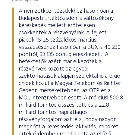
A nemzetközi tőzsdékhez hasonlóan a
Budapesti Értéktőzsdén is változékony
kereskedés mellett erőteljesen
csökkentek a részvényárak. A fejlett
piacok 15-25 százalékos márciusi
visszaeséséhez hasonlóan a BUX is 40 230
pontról, 33 135 pontig ereszkedett. A
befektetők azért már elkezdtek a
részvények között az egyedi
szektorhatások alapján szelektálni, a blue
chipek közül a Magyar Telekom és Richter
Gedeon mérsékeltebben, az OTP és a
MOL intenzívebben esett. A márciusi 500,8
milliárd forintos összesített és a 22,8
milliárd forintos napi átlagos
részvényforgalom azt jelzi, hogy nagyon
megnőtt a kereskedési aktivitás, mindkét
érték érdemben meghaladta az előző