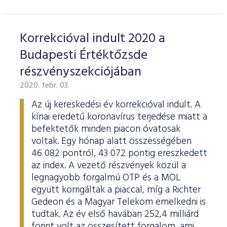
Korrekcióval indult 2020 a
Budapesti Értéktőzsde
részvényszekciójában
2020. febr. 03.
Az új kereskedési év korrekcióval indult. A
kínai eredetű koronavírus terjedése miatt a
befektetők minden piacon óvatosak
voltak. Egy hónap alatt összességében
46 082 pontról, 43 072 pontig ereszkedett
az index. A vezető részvények közül a
legnagyobb forgalmú OTP és a MOL
együtt korrigáltak a piaccal, míg a Richter
Gedeon és a Magyar Telekom emelkedni is
tudtak. Az év első havában 252,4 milliárd
forint volt az összesített forgalom, ami