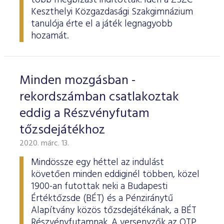
több megbízást indítottak. Idén a ZSZC
Keszthelyi Közgazdasági Szakgimnázium
tanulója érte el a játék legnagyobb
hozamát.
Minden mozgásban -
rekordszámban csatlakoztak
eddig a Részvényfutam
tőzsdejátékhoz
2020. márc. 13.
Mindössze egy héttel az indulást
követően minden eddiginél többen, közel
1900-an futottak neki a Budapesti
Értéktőzsde (BÉT) és a Pénziránytű
Alapítvány közös tőzsdejátékának, a BÉT
Részvényfutamnak. A versenyzők az OTP