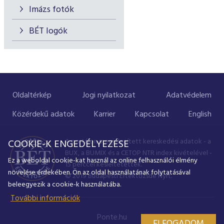
Imázs fotók
BÉT logók
Oldaltérkép
Jogi nyilatkozat
Adatvédelem
Közérdekű adatok
Karrier
Kapcsolat
English
A portálon megjelenített kereskedési adatok - a
COOKIE-K ENGEDÉLYEZÉSE
BUX, a BUMIX és a CETOP NTR index kivételével -
Ez a weboldal cookie-kat használ az online felhasználói élmény
15 perccel késleltetettek.
növelése érdekében. Ön az oldal használatának folytatásával
© 2019 Budapesti Értéktőzsde Nyrt.
beleegyezik a cookie-k használatába.
További információk
Ponte.hu
ELFOGADOM