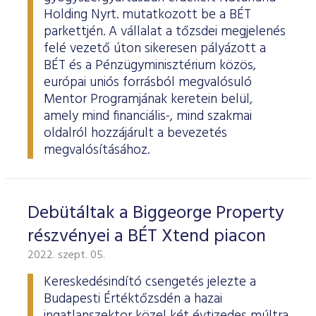
Holding Nyrt. mutatkozott be a BÉT
parkettjén. A vállalat a tőzsdei megjelenés
felé vezető úton sikeresen pályázott a
BÉT és a Pénzügyminisztérium közös,
európai uniós forrásból megvalósuló
Mentor Programjának keretein belül,
amely mind financiális-, mind szakmai
oldalról hozzájárult a bevezetés
megvalósításához.
Debütáltak a Biggeorge Property
részvényei a BÉT Xtend piacon
2022. szept. 05.
Kereskedésindító csengetés jelezte a
Budapesti Értéktőzsdén a hazai