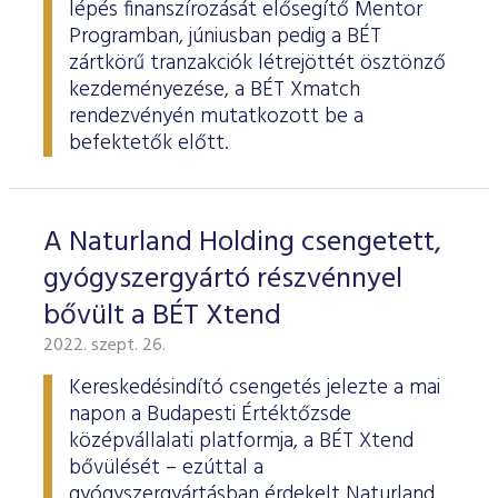
lépés finanszírozását elősegítő Mentor
Programban, júniusban pedig a BÉT
zártkörű tranzakciók létrejöttét ösztönző
kezdeményezése, a BÉT Xmatch
rendezvényén mutatkozott be a
befektetők előtt.
A Naturland Holding csengetett,
gyógyszergyártó részvénnyel
bővült a BÉT Xtend
2022. szept. 26.
Kereskedésindító csengetés jelezte a mai
napon a Budapesti Értéktőzsde
középvállalati platformja, a BÉT Xtend
bővülését – ezúttal a
gyógyszergyártásban érdekelt Naturland