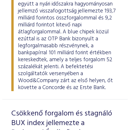
együtt a nyári időszakra hagyományosan
jellemző visszafogottság jellemezte 193,7
milliárd forintos összforgalommal és 9,2
milliárd forintot kitevő napi
átlagforgalommal. A blue chipek közül
ezúttal is az OTP Bank bizonyult a
legforgalmasabb részvénynek, a
bankpapírral 101 milliárd forint értékben
kereskedtek, amely a teljes forgalom 52
százalékát jelenti. A befektetési
szolgáltatók versenyében a
Wood&Company zárt az első helyen, őt
követte a Concorde és az Erste Bank.
Csökkenő forgalom és stagnáló
BUX index jellemezte a