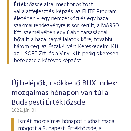
Értéktőzsde által meghonosított
vállalatfejlesztési képzés, az
ELITE Program
életében – egy nemzetközi és egy hazai
szakmai rendezvényre is sor került, a MARSO
Kft. személyében egy újabb társasággal
bővült a hazai tagvállalatok köre, további
három cég, az Észak-Üvért Kereskedelmi Kft.,
az L-SOFT Zrt. és a Vinyl Kft. pedig sikeresen
befejezte a kétéves képzést.
Új belépők, csökkenő BUX index:
mozgalmas hónapon van túl a
Budapesti Értéktőzsde
2022. jún. 01.
Ismét mozgalmas hónapot tudhat maga
mögött a Budapesti Értéktőzsde, a