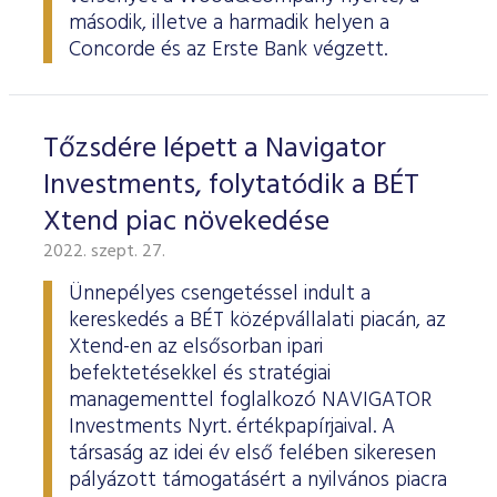
ESG Útmutató
második, illetve a harmadik helyen a
Concorde és az Erste Bank végzett.
Tőzsdére lépett a Navigator
Investments, folytatódik a BÉT
Xtend piac növekedése
2022. szept. 27.
Ünnepélyes csengetéssel indult a
kereskedés a BÉT középvállalati piacán, az
Xtend-en az elsősorban ipari
befektetésekkel és stratégiai
managementtel foglalkozó NAVIGATOR
Investments Nyrt. értékpapírjaival. A
társaság az idei év első felében sikeresen
pályázott támogatásért a nyilvános piacra