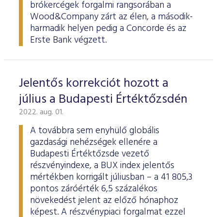
brókercégek forgalmi rangsorában a
Wood&Company zárt az élen, a második-
harmadik helyen pedig a Concorde és az
Erste Bank végzett.
Jelentős korrekciót hozott a
július a Budapesti Értéktőzsdén
2022. aug. 01.
A továbbra sem enyhülő globális
gazdasági nehézségek ellenére a
Budapesti Értéktőzsde vezető
részvényindexe, a BUX index jelentős
mértékben korrigált júliusban – a 41 805,3
pontos záróérték 6,5 százalékos
növekedést jelent az előző hónaphoz
képest. A részvénypiaci forgalmat ezzel