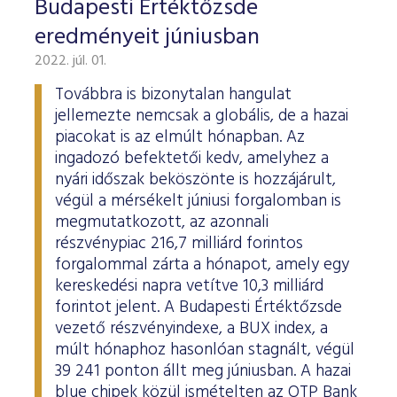
Budapesti Értéktőzsde
eredményeit júniusban
2022. júl. 01.
Továbbra is bizonytalan hangulat
jellemezte nemcsak a globális, de a hazai
piacokat is az elmúlt hónapban. Az
ingadozó befektetői kedv, amelyhez a
nyári időszak beköszönte is hozzájárult,
végül a mérsékelt júniusi forgalomban is
megmutatkozott, az azonnali
részvénypiac 216,7 milliárd forintos
forgalommal zárta a hónapot, amely egy
kereskedési napra vetítve 10,3 milliárd
forintot jelent. A Budapesti Értéktőzsde
vezető részvényindexe, a BUX index, a
múlt hónaphoz hasonlóan stagnált, végül
39 241 ponton állt meg júniusban. A hazai
blue chipek közül ismételten az OTP Bank