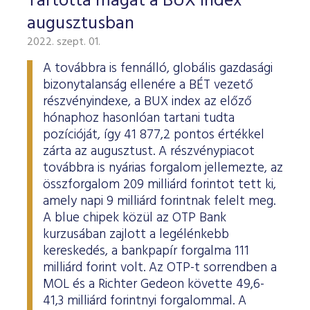
Tartotta magát a BUX index
augusztusban
2022. szept. 01.
A továbbra is fennálló, globális gazdasági
bizonytalanság ellenére a BÉT vezető
részvényindexe, a BUX index az előző
hónaphoz hasonlóan tartani tudta
pozícióját, így 41 877,2 pontos értékkel
zárta az augusztust. A részvénypiacot
továbbra is nyárias forgalom jellemezte, az
összforgalom 209 milliárd forintot tett ki,
amely napi 9 milliárd forintnak felelt meg.
A blue chipek közül az OTP Bank
kurzusában zajlott a legélénkebb
kereskedés, a bankpapír forgalma 111
milliárd forint volt. Az OTP-t sorrendben a
MOL és a Richter Gedeon követte 49,6-
41,3 milliárd forintnyi forgalommal. A