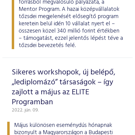
forrásból megvalósuló pályázata, a
Mentor Program. A hazai középvállalatok
tőzsdei megjelenését elősegítő program
keretein belül idén 10 vállalat nyert el –
összesen közel 340 millió forint értékben
– támogatást, ezzel jelentős lépést téve a
tőzsdei bevezetés felé.
Sikeres workshopok, új belépő,
„lediplomázó” társaságok – így
zajlott a május az ELITE
Programban
2022. jún. 09.
Május különösen eseménydús hónapnak
bizonyult a Magyarországon a Budapesti