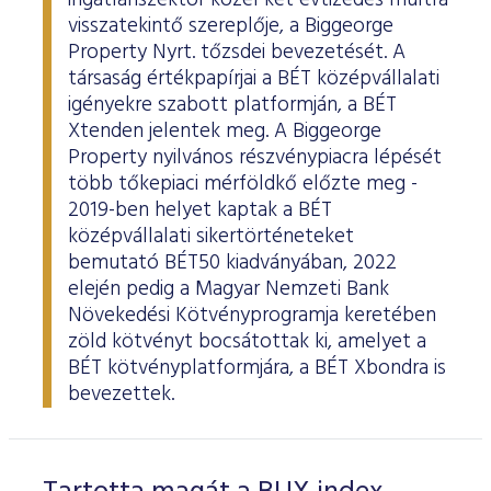
ingatlanszektor közel két évtizedes múltra
visszatekintő szereplője, a Biggeorge
Property Nyrt. tőzsdei bevezetését. A
társaság értékpapírjai a BÉT középvállalati
igényekre szabott platformján, a BÉT
Xtenden jelentek meg. A Biggeorge
Property nyilvános részvénypiacra lépését
több tőkepiaci mérföldkő előzte meg -
2019-ben helyet kaptak a BÉT
középvállalati sikertörténeteket
bemutató BÉT50 kiadványában, 2022
elején pedig a Magyar Nemzeti Bank
Növekedési Kötvényprogramja keretében
zöld kötvényt bocsátottak ki, amelyet a
BÉT kötvényplatformjára, a BÉT Xbondra is
bevezettek.