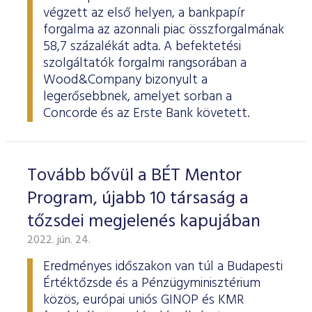
végzett az első helyen, a bankpapír
forgalma az azonnali piac összforgalmának
58,7 százalékát adta. A befektetési
szolgáltatók forgalmi rangsorában a
Wood&Company bizonyult a
legerősebbnek, amelyet sorban a
Concorde és az Erste Bank követett.
Tovább bővül a BÉT Mentor
Program, újabb 10 társaság a
tőzsdei megjelenés kapujában
2022. jún. 24.
Eredményes időszakon van túl a Budapesti
Értéktőzsde és a Pénzügyminisztérium
közös, európai uniós GINOP és KMR