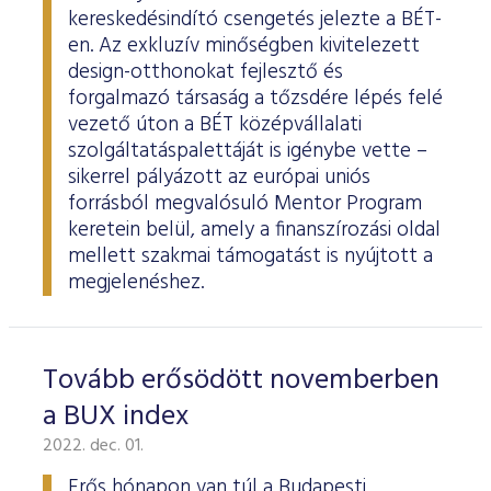
kereskedésindító csengetés jelezte a BÉT-
en. Az exkluzív minőségben kivitelezett
design-otthonokat fejlesztő és
forgalmazó társaság a tőzsdére lépés felé
vezető úton a BÉT középvállalati
szolgáltatáspalettáját is igénybe vette –
sikerrel pályázott az európai uniós
forrásból megvalósuló Mentor Program
keretein belül, amely a finanszírozási oldal
mellett szakmai támogatást is nyújtott a
megjelenéshez.
Tovább erősödött novemberben
a BUX index
2022. dec. 01.
Erős hónapon van túl a Budapesti