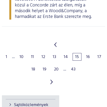
közül a Concorde zárt az élen, míg a
második helyet a Wood&Company, a
harmadikat az Erste Bank szerezte meg.
1
...
10
11
12
13
14
15
16
17
18
19
20
...
43
Sajtóközlemények