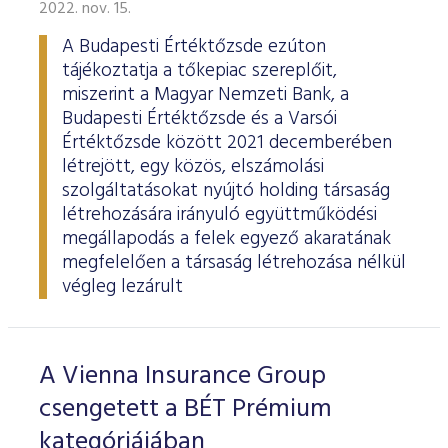
2022. nov. 15.
A Budapesti Értéktőzsde ezúton
tájékoztatja a tőkepiac szereplőit,
miszerint a Magyar Nemzeti Bank, a
Budapesti Értéktőzsde és a Varsói
Értéktőzsde között 2021 decemberében
létrejött, egy közös, elszámolási
szolgáltatásokat nyújtó holding társaság
létrehozására irányuló együttműködési
megállapodás a felek egyező akaratának
megfelelően a társaság létrehozása nélkül
végleg lezárult
A Vienna Insurance Group
csengetett a BÉT Prémium
kategóriájában