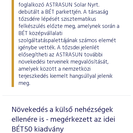
foglalkozó ASTRASUN Solar Nyrt.
debütált a BÉT parkettjén. A társaság
tőzsdére lépését szisztematikus
felkészülés előzte meg, amelynek során a
BÉT középvállalati
szolgáltatáspalettájának számos elemét
igénybe vették. A tőzsdei jelenlét
elősegítheti az ASTRASUN további
növekedési terveinek megvalósítását,
amelyek között a nemzetközi
terjeszkedés kiemelt hangsúllyal jelenik
meg.
Növekedés a külső nehézségek
ellenére is - megérkezett az idei
BÉT50 kiadvány