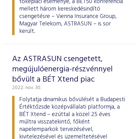
tőkepiaci eseménye, a BÉT50 konferencia
mellett három kereskedésindító
csengetésre – Vienna Insurance Group,
Magyar Telekom, ASTRASUN – is sor
került.
Az ASTRASUN csengetett,
megújulóenergia-részvénnyel
bővült a BÉT Xtend piac
2022. nov. 30.
Folytatja dinamikus bővülését a Budapesti
Értéktőzsde középvállalati platformja, a
BÉT Xtend – ezúttal a közel 25 éves
múltra visszatekintő, főként
napelemparkok tervezésével,
kivitelezésével és üzemeltetésével