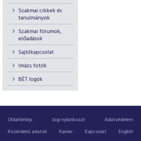
Szakmai cikkek és
tanulmányok
Szakmai fórumok,
előadások
Sajtókapcsolat
Imázs fotók
BÉT logók
Oldaltérkép
Jogi nyilatkozat
Adatvédelem
Közérdekű adatok
Karrier
Kapcsolat
English