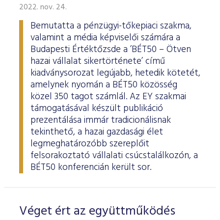
2022. nov. 24.
Bemutatta a pénzügyi-tőkepiaci szakma,
valamint a média képviselői számára a
Budapesti Értéktőzsde a ’BÉT50 – Ötven
hazai vállalat sikertörténete’ című
kiadványsorozat legújabb, hetedik kötetét,
amelynek nyomán a BÉT50 közösség
közel 350 tagot számlál. Az EY szakmai
támogatásával készült publikáció
prezentálása immár tradicionálisnak
tekinthető, a hazai gazdasági élet
legmeghatározóbb szereplőit
felsorakoztató vállalati csúcstalálkozón, a
BÉT50 konferencián került sor.
Véget ért az együttműködés