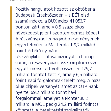
2022. nov. 02.
Pozitív hangulatot hozott az október a
Budapesti Értéktőzsdén – a BÉT első
számú indexe, a BUX index 41 053,7
ponton zárt, amely 8,5 százalékos
növekedést jelent szeptemberhez képest.
A részvénypiac legnagyobb eseményének
egyértelműen a Masterplast 9,2 milliárd
forint értékű nyilvános
részvénykibocsátása bizonyult a hónap
során, a részvénypiaci összforgalom ezzel
együtt mérsékelt volt, összesen 129,7
milliárd forintot tett ki, amely 6,5 milliárd
forint napi forgalomnak felelt meg. A hazai
blue chipek versenyét ismét az OTP Bank
nyerte, 69,2 milliárd forint havi
forgalommal, amelyet a Richter 30,2
milliárd, a MOL pedig 24,2 milliárd forinttal
követett. A befektetési szolgáltatók