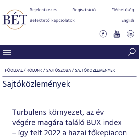
Bejelentkezés
Regisztráció
Elérhetőség
Befektetői kapcsolatok
English
KERESKEDÉSI ADATOK
FŐOLDAL
RÓLUNK
SAJTÓSZOBA
SAJTÓKÖZLEMÉNYEK
INDEXEK
BEFEKTETŐK
Sajtóközlemények
Részvényindexek
Piaci forgalom
Termékcsoportok
KIBOCSÁTÓK
Kötvényindexek
Kedvenc instrumentumok
Szabályozás
Indexek
Részvény és vállalati kötvény tőzsdei bevezetését támoga
Turbulens környezet, az év
TŐZSDETAGOK
Jelzáloglevél indexek
program
Azonnali Piac
Alkalmazott díjstruktúra
BÉT szabályzatok
Részvény szekció
végére magára találó BUX index
Tőzsdetagok, üzletkötők
VENDOROK
Vállalati kötvény indexek
Származékos piac
BÉT Xtend - Részvénypiac egyszerűen
Részvények
– így telt 2022 a hazai tőkepiacon
Elszámolás
Befektetővédelem
Hitelpapír szekció
Útmutató a taggá váláshoz