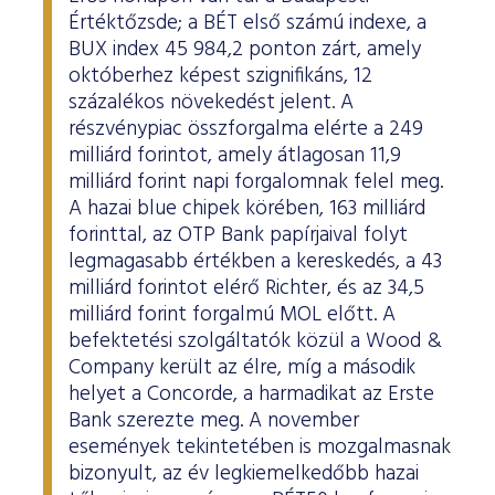
Értéktőzsde; a BÉT első számú indexe, a
BUX index 45 984,2 ponton zárt, amely
októberhez képest szignifikáns, 12
százalékos növekedést jelent. A
részvénypiac összforgalma elérte a 249
milliárd forintot, amely átlagosan 11,9
milliárd forint napi forgalomnak felel meg.
A hazai blue chipek körében, 163 milliárd
forinttal, az OTP Bank papírjaival folyt
legmagasabb értékben a kereskedés, a 43
milliárd forintot elérő Richter, és az 34,5
milliárd forint forgalmú MOL előtt. A
befektetési szolgáltatók közül a Wood &
Company került az élre, míg a második
helyet a Concorde, a harmadikat az Erste
Bank szerezte meg. A november
események tekintetében is mozgalmasnak
bizonyult, az év legkiemelkedőbb hazai