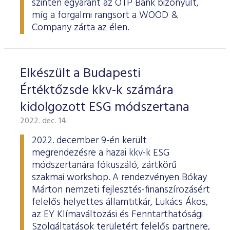
szinten egyaránt az OTP Bank bizonyult,
ESG Útmutató
míg a forgalmi rangsort a WOOD &
Company zárta az élen.
Elkészült a Budapesti
Értéktőzsde kkv-k számára
kidolgozott ESG módszertana
2022. dec. 14.
2022. december 9-én került
megrendezésre a hazai kkv-k ESG
módszertanára fókuszáló, zártkörű
szakmai workshop. A rendezvényen Bókay
Márton nemzeti fejlesztés-finanszírozásért
felelős helyettes államtitkár, Lukács Ákos,
az EY Klímaváltozási és Fenntarthatósági
Szolgáltatások területért felelős partnere,