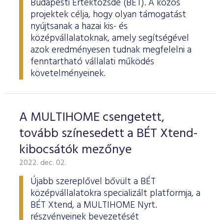
Budapesti Értéktőzsde (BÉT). A közös
projektek célja, hogy olyan támogatást
nyújtsanak a hazai kis- és
középvállalatoknak, amely segítségével
azok eredményesen tudnak megfelelni a
fenntartható vállalati működés
követelményeinek.
A MULTIHOME csengetett,
tovább színesedett a BÉT Xtend-
kibocsátók mezőnye
2022. dec. 02.
Újabb szereplővel bővült a BÉT
középvállalatokra specializált platformja, a
BÉT Xtend, a MULTIHOME Nyrt.
részvényeinek bevezetését