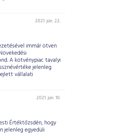
2021. jún. 22.
vezetésével immár ötven
 Növekedési
d. A kötvénypiac tavalyi
sznévértéke jelenleg
jlett vállalati
2021. jún. 10.
esti Értéktőzsdén, hogy
n jelenleg egyedüli