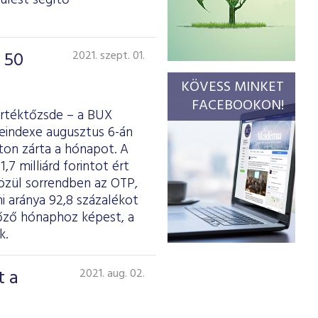
ülést segítő
 50
2021. szept. 01.
KÖVESS MINKET
FACEBOOKON!
Értéktőzsde – a BUX
deindexe augusztus 6-án
nton zárta a hónapot. A
7 milliárd forintot ért
 közül sorrendben az OTP,
mi aránya 92,8 százalékot
lőző hónaphoz képest, a
k.
t a
2021. aug. 02.