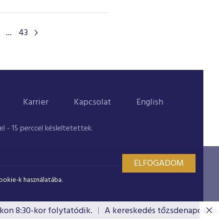
...
43
Karrier
Kapcsolat
English
 - 15 perccel késleltetettek.
ELFOGADOM
ookie-k használatába.
 8:30-kor folytatódik.
A kereskedés tőzsdenapokon 8:3