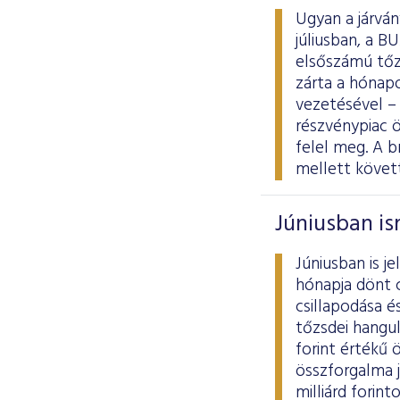
Ugyan a járván
júliusban, a 
elsőszámú tőz
zárta a hónapo
vezetésével – 
részvénypiac ö
felel meg. A b
mellett követ
Júniusban is
Júniusban is j
hónapja dönt 
csillapodása é
tőzsdei hangul
forint értékű 
összforgalma j
milliárd forin