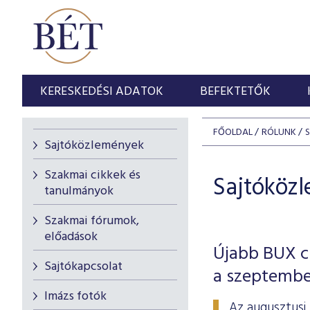
KERESKEDÉSI ADATOK
BEFEKTETŐK
FŐOLDAL
RÓLUNK
Sajtóközlemények
Szakmai cikkek és
Sajtóköz
tanulmányok
Szakmai fórumok,
előadások
Újabb BUX cs
Sajtókapcsolat
a szeptembe
Imázs fotók
Az augusztusi