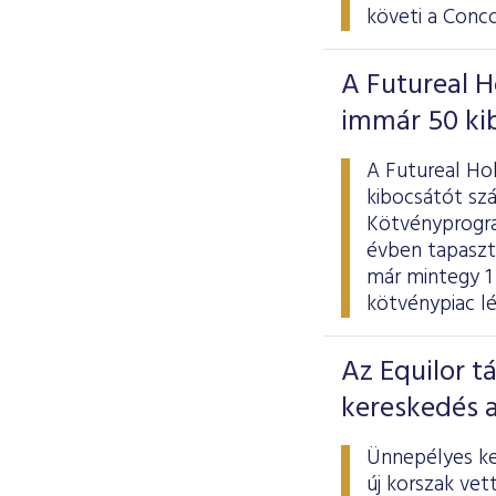
követi a Conco
A Futureal 
immár 50 ki
A Futureal Ho
kibocsátót sz
Kötvényprogra
évben tapaszt
már mintegy 1 0
kötvénypiac lé
Az Equilor t
kereskedés 
Ünnepélyes ke
új korszak vet