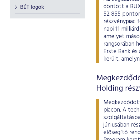
döntött a BUX
BÉT logók
52 855 ponton
részvénypiac f
napi 11 milliá
amelyet másod
rangsorában h
Erste Bank és
került, amely
Megkezdődöt
Holding rész
Megkezdődött 
piacon. A tech
szolgáltatásp
júniusában
rés
elősegítő ren