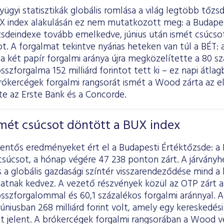
yügyi statisztikák globális romlása a világ legtöbb tőzs
BUX index alakulásán ez nem mutatkozott meg: a Budape
sdeindexe tovább emelkedve, június után ismét csúcso
t. A forgalmat tekintve nyárias heteken van túl a BÉT:
a két papír forgalmi aránya újra megközelítette a 80 sz
sszforgalma 152 milliárd forintot tett ki – ez napi átlagb
rókercégek forgalmi rangsorát ismét a Wood zárta az els
te az Erste Bank és a Concorde.
mét csúcsot döntött a BUX index
elentős eredményeket ért el a Budapesti Értéktőzsde: 
csúcsot, a hónap végére 47 238 ponton zárt. A járvány
s a globális gazdasági színtér visszarendeződése mind a
atnak kedvez. A vezető részvények közül az OTP zárt a 
összforgalommal és 60,1 százalékos forgalmi aránnyal. 
úniusban 268 milliárd forint volt, amely egy kereskedési
tot jelent. A brókercégek forgalmi rangsorában a Wood v