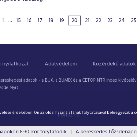
1
...
15
16
17
18
19
20
21
22
23
24
25
i nyilatkozat
Adatvédelem
Közérdekű adatok
kereskedési adatok - a BUX, a BUMIX és a CETOP NTR index kivételével
zsde Nyrt.
velése érdekében. Ön az oldal használatának folytatásával beleegyezik a c
Ponte.hu
okon 8:30-kor folytatódik.
A kereskedés tőzsdenapokon