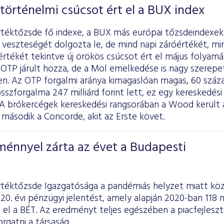
történelmi csúcsot ért el a BUX index
rtéktőzsde fő indexe, a BUX más európai tőzsdeindex
ti veszteségét dolgozta le, de mind napi záróértékét, m
rtékét tekintve új örökös csúcsot ért el május folyam
OTP járult hozza, de a Mol emelkedése is nagy szerepet
. Az OTP forgalmi aránya kimagaslóan magas, 60 százal
sszforgalma 247 milliárd forint lett, ez egy kereskedési
t. A brókercégek kereskedési rangsorában a Wood került 
 második a Concorde, akit az Erste követ.
ménnyel zárta az évet a Budapesti
rtéktőzsde Igazgatósága a pandémiás helyzet miatt köz
20. évi pénzügyi jelentést, amely alapján 2020-ban 118 m
 el a BÉT. Az eredményt teljes egészében a piacfejlesz
orgatni a társaság.