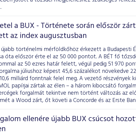
tében
jutott
a tőzsdei megjelenéshez szükséges felkész
.
el a BUX - Története során először zárt
ett az index augusztusban
újabb történelmi mérföldkőhöz érkezett a Budapesti 
sa óta először érte el az 50 000 pontot. A BÉT fő tőzs
lommal az 50 ezres határ felett, végül pedig 51 970 po
orgalma júliushoz képest 45,6 százalékot növekedve 221,
 10,6 milliárd forintnak felel meg. A vezető részvények
 MOL papírjai zártak az élen – a három kibocsátó forgal
ókercégek forgalmát tekintve nem történt változás az e
smét a Wood zárt, őt követi a Concorde és az Erste Ban
rgalom ellenére újabb BUX csúcsot hozot
en