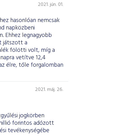
2021. jún. 01.
ekhez hasonlóan nemcsak
ind napközbeni
án. Ehhez legnagyobb
 játszott a
ék fölötti volt, míg a
 napra vetítve 12,4
az élre, tőle forgalomban
2021. máj. 26.
gyűlési jogkörben
illió forintos adózott
tési tevékenységébe