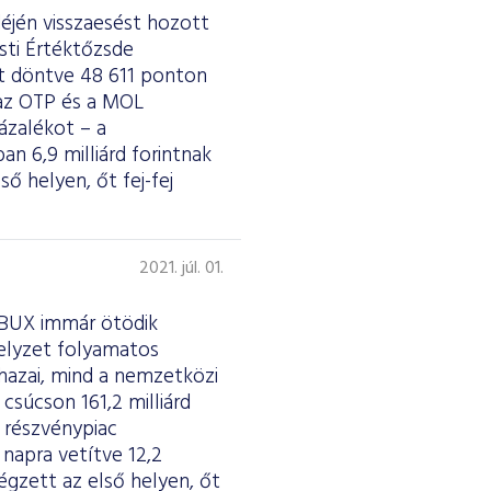
déjén visszaesést hozott
sti Értéktőzsde
t döntve 48 611 ponton
 az OTP és a MOL
ázalékot – a
an 6,9 milliárd forintnak
ő helyen, őt fej-fej
2021. júl. 01.
a BUX immár ötödik
helyzet folyamatos
 hazai, mind a nemzetközi
csúcson 161,2 milliárd
A részvénypiac
 napra vetítve 12,2
égzett az első helyen, őt