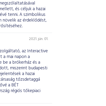
megszólaltatásával
ellett, és céljuk a hazai
évé tenni. A szimbolikus
n növelik az érdeklődést,
rősítéséhez.
2021. jún. 01.
olgáltató, az Interactive
st a mai napon a
e be a brókerház és a
dott, miszerint budapesti
jelentések a hazai
 társaság tőzsdetaggá
tővé a BÉT
szág régiós tőkepiaci