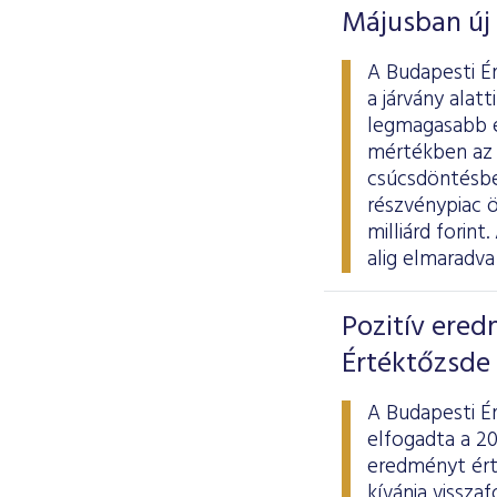
Májusban új 
A Budapesti É
a járvány alat
legmagasabb é
mértékben az 
csúcsdöntésben
részvénypiac ö
milliárd forin
alig elmaradva
Pozitív ered
Értéktőzsde
A Budapesti É
elfogadta a 20
eredményt ért
kívánja visszaf