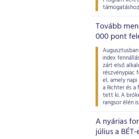
Program kere
támogatáshoz
Tovább menet
000 pont fel
Augusztusban 
index fennállá
zárt első alka
részvénypiac f
el, amely napi
a Richter és a
tett ki. A br
rangsor élén i
A nyárias fo
július a BÉT-