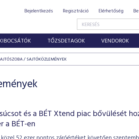
Bejelentkezés
Regisztráció
Elérhetőség
Be
KIBOCSÁTÓK
TŐZSDETAGOK
VENDOROK
SAJTÓSZOBA
SAJTÓKÖZLEMÉNYEK
lemények
úcsot és a BÉT Xtend piac bővülését ho
r a BÉT-en
, közel 52 ezer pontos záróértéket követően szeptemb