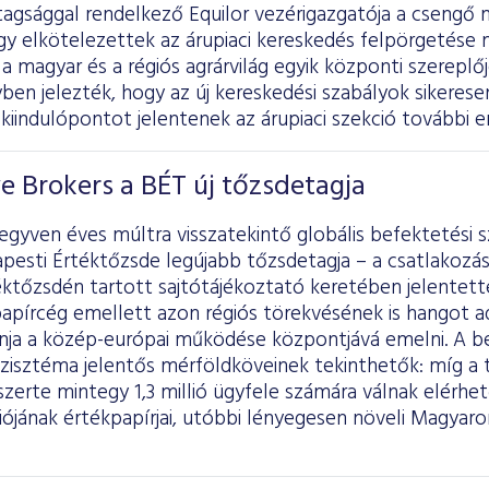
tagsággal rendelkező Equilor vezérigazgatója a csengő 
ogy elkötelezettek az árupiaci kereskedés felpörgetése m
a magyar és a régiós agrárvilág egyik központi szereplőj
ben jelezték, hogy az új kereskedési szabályok sikerese
kiindulópontot jelentenek az árupiaci szekció további e
ve Brokers a BÉT új tőzsdetagja
gyven éves múltra visszatekintő globális befektetési sz
pesti Értéktőzsde legújabb tőzsdetagja – a csatlakozá
ktőzsdén tartott sajtótájékoztató keretében jelentett
apírcég emellett azon régiós törekvésének is hangot a
ánja a közép-európai működése központjává emelni. A be
szisztéma jelentős mérföldköveinek tekinthetők: míg a
gszerte mintegy 1,3 millió ügyfele számára válnak elérhe
ójának értékpapírjai, utóbbi lényegesen növeli Magyaror