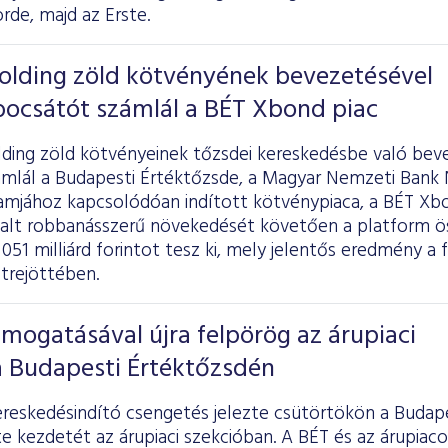
rde, majd az Erste.
Holding zöld kötvényének bevezetésével
bocsátót számlál a BÉT Xbond piac
lding zöld kötvényeinek tőzsdei kereskedésbe való be
ámlál a Budapesti Értéktőzsde, a Magyar Nemzeti Bank
mjához kapcsolódóan indított kötvénypiaca, a BÉT Xbon
alt robbanásszerű növekedését követően a platform ös
51 milliárd forintot tesz ki, mely jelentős eredmény a fe
trejöttében.
ámogatásával újra felpörög az árupiaci
a Budapesti Értéktőzsdén
reskedésindító csengetés jelezte csütörtökön a Budap
te kezdetét az árupiaci szekcióban. A BÉT és az árupiaco