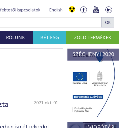
fektetői kapcsolatok
English
RÓLUNK
BÉT ESG
ZÖLD TERMÉKEK
SZÉCHENYI 2020
zta
2021. okt. 01.
erben ismét rekordot
VIDEÓTÁR