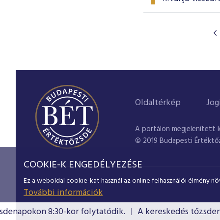
Oldaltérkép
Jog
A portálon megjelenített 
© 2019 Budapesti Értéktő
COOKIE-K ENGEDÉLYEZÉSE
Ez a weboldal cookie-kat használ az online felhasználói élmény nö
További információk
enapokon 8:30-kor folytatódik.
A kereskedés tőzsdenap