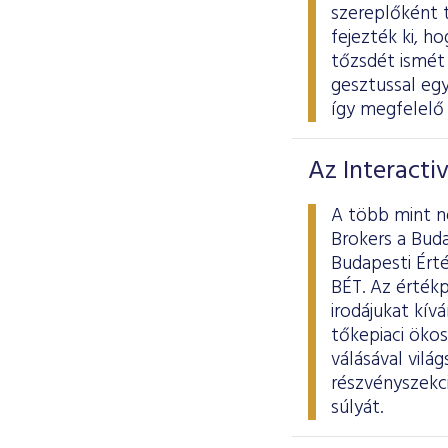
szereplőként 
fejezték ki, h
tőzsdét ismét 
gesztussal egy
így megfelelő 
Az Interacti
A több mint ne
Brokers a Buda
Budapesti Érté
BÉT. Az értékp
irodájukat kív
tőkepiaci öko
válásával vilá
részvényszekci
súlyát.