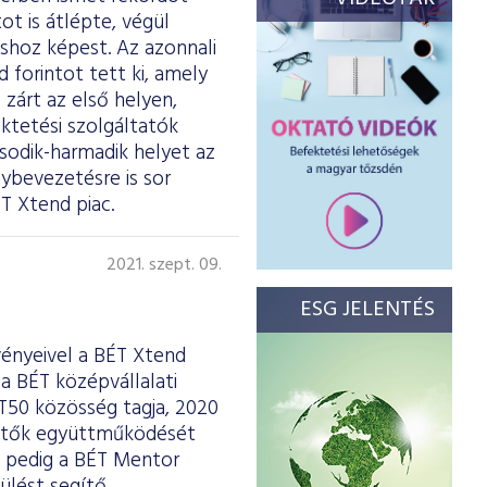
t is átlépte, végül
shoz képest. Az azonnali
 forintot tett ki, amely
 zárt az első helyen,
ktetési szolgáltatók
sodik-harmadik helyet az
ybevezetésre is sor
T Xtend piac.
2021. szept. 09.
ESG JELENTÉS
ényeivel a BÉT Xtend
a BÉT középvállalati
BÉT50 közösség
tagja
, 2020
ktetők együttműködését
 pedig a BÉT Mentor