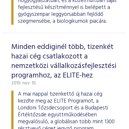
nőgyógyászatban, és a közelmúltban saját
fejlesztésű készítménnyel is belépett a
gyógyszeripar leggyorsabban fejlődő
szegmensébe, a biologikumok piacára.
Minden eddiginél több, tizenkét
hazai cég csatlakozott a
nemzetközi vállalkozásfejlesztési
programhoz, az ELITE-hez
2019. nov. 19.
A mai nappal tizenkettő új hazai cég
kezdte meg az ELITE Programot, a
Londoni Tőzsdecsoport és a Budapesti
Értéktőzsde együttműködésében
megvalósuló, a globálisan több mint 1300
résztvevő céget jegyző program