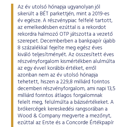
ESG Útmutató
Az év utolsó hónapja ugyanolyan jól
sikerült a BÉT parkettjén, mint a 2019-es
év egésze. A részvénypiac felfelé tartott,
az emelkedésben ezúttal is a rekordot
rekordra halmozó OTP játszotta a vezető
szerepet. Decemberben a bankpapír újabb
8 százalékkal fejelte meg egész éves
kiváló teljesítményét. Az összesített éves
részvényforgalom kismértékben alulmúlta
az egy évvel korábbi értéket, erről
azonban nem az év utolsó hónapja
tehetett, hiszen a 229,8 milliárd forintos
decemberi részvényforgalom, ami napi 13,5
milliárd forintos átlagos forgalomnak
felelt meg, felülmúlta a bázisértékeket. A
brókercégek kereskedési rangsorában a
Wood & Company megverte a mezőnyt,
ezúttal az Erste és a Concorde Értékpapír