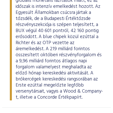
globális monetáris lazítások miatt, ez az
időszak is intenzív emelkedést hozott. Az
Egyesült Államokban csúcsra jártak a
tőzsdék, de a Budapesti Értéktőzsde
részvényszekciója is szépen teljesített, a
BUX végül 40 601 pontról, 42 160 pontig
erősödött. A blue chipek közül ezúttal a
Richter és az OTP vezette az
áremelkedést. A 219 milliárd forintos
összesített októberi részvényforgalom és
a 9,96 milliárd forintos átlagos napi
forgalom valamelyest meghaladta az
előző hónap kereskedési aktivitását. A
brókercégek kereskedési rangsorában az
Erste ezúttal megelőzte legfőbb
versenytársait, vagyis a Wood & Company-
t, illetve a Concorde Értékpapírt.