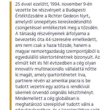
25 évvel ezelőtt, 1994. november 9-én
vezette be részvényeit a Budapesti
Értéktőzsdére a Richter Gedeon Nyrt.,
amelyről ünnepélyes kereskedésindító
csöngetéssel emlékeztek meg a tőzsdén.
A társaság részvényeinek árfolyama a
bevezetés óta 44-szeresére emelkedett,
ami nem csak a hazai tőzsde, hanem a
magyar nemzetgazdaság szempontjából is
egyedülálló sikertörténetnek bizonyult. Az
elmúlt két és fél évtizedben a cég olyan
innovatív multinacionális vállalattá nőtte
ki magát, amely ipartörténetet írva,
partnere révén az amerikai piacra is be
tudott vezetni egy azóta is rendkívüli
sikernek örvendő originális készítményt.
Mindemellett a cég globálisan is
meghatározó szereplővé tudott válni a