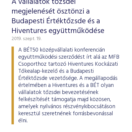
A vállalatok tőzsdei
megjelenését ösztönzi a
Budapesti Értéktőzsde és a
Hiventures együttműködése
2019. szept. 19.
A BÉT50 középvállalati konferencián
együttműködési szerződést írt alá az MFB
Csoporthoz tartozó Hiventures Kockázati
Tőkealap-kezelő és a Budapesti
Értéktőzsde vezetősége. A megállapodás
értelmében a Hiventures és a BÉT olyan
vállalatok tőzsdei bevezetésének
felkészítését támogatja majd közösen,
amelyek nyilvános részvénykibocsátáson
keresztül szeretnének forrásbevonással
élni.