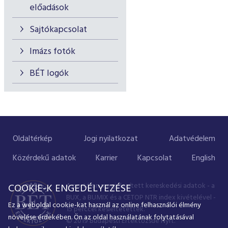
előadások
Sajtókapcsolat
Imázs fotók
BÉT logók
Oldaltérkép
Jogi nyilatkozat
Adatvédelem
Közérdekű adatok
Karrier
Kapcsolat
English
A portálon megjelenített kereskedési adatok - a
COOKIE-K ENGEDÉLYEZÉSE
BUX, a BUMIX és a CETOP NTR index kivételével -
Ez a weboldal cookie-kat használ az online felhasználói élmény
15 perccel késleltetettek.
növelése érdekében. Ön az oldal használatának folytatásával
© 2019 Budapesti Értéktőzsde Nyrt.