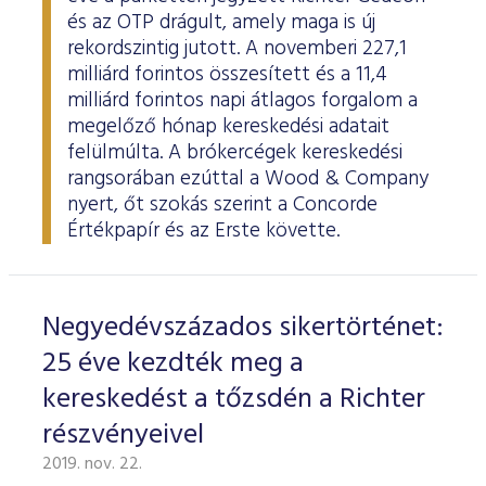
és az OTP drágult, amely maga is új
rekordszintig jutott. A novemberi 227,1
milliárd forintos összesített és a 11,4
milliárd forintos napi átlagos forgalom a
megelőző hónap kereskedési adatait
felülmúlta. A brókercégek kereskedési
rangsorában ezúttal a Wood & Company
nyert, őt szokás szerint a Concorde
Értékpapír és az Erste követte.
Negyedévszázados sikertörténet:
25 éve kezdték meg a
kereskedést a tőzsdén a Richter
részvényeivel
2019. nov. 22.