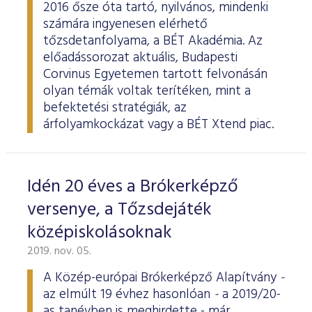
2016 ősze óta tartó, nyilvános, mindenki
számára ingyenesen elérhető
tőzsdetanfolyama, a BÉT Akadémia. Az
előadássorozat aktuális, Budapesti
Corvinus Egyetemen tartott felvonásán
olyan témák voltak terítéken, mint a
befektetési stratégiák, az
árfolyamkockázat vagy a BÉT Xtend piac.
Idén 20 éves a Brókerképző
versenye, a Tőzsdejáték
középiskolásoknak
2019. nov. 05.
A Közép-európai Brókerképző Alapítvány
-
az elmúlt 19 évhez hasonlóan
-
a 2019/20-
as tanévben is meghirdette - már