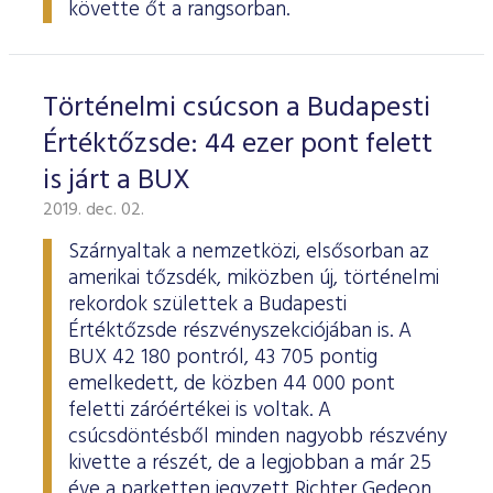
követte őt a rangsorban.
Történelmi csúcson a Budapesti
Értéktőzsde: 44 ezer pont felett
is járt a BUX
2019. dec. 02.
Szárnyaltak a nemzetközi, elsősorban az
amerikai tőzsdék, miközben új, történelmi
rekordok születtek a Budapesti
Értéktőzsde részvényszekciójában is. A
BUX 42 180 pontról, 43 705 pontig
emelkedett, de közben 44 000 pont
feletti záróértékei is voltak. A
csúcsdöntésből minden nagyobb részvény
kivette a részét, de a legjobban a már 25
éve a parketten jegyzett Richter Gedeon