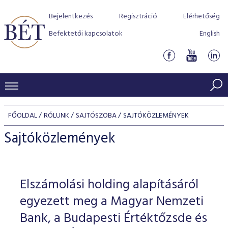
Bejelentkezés
Regisztráció
Elérhetőség
Befektetői kapcsolatok
English
KERESKEDÉSI ADATOK
FŐOLDAL
RÓLUNK
SAJTÓSZOBA
SAJTÓKÖZLEMÉNYEK
INDEXEK
BEFEKTETŐK
Sajtóközlemények
Részvényindexek
Piaci forgalom
Termékcsoportok
KIBOCSÁTÓK
Kötvényindexek
Kedvenc instrumentumok
Szabályozás
Indexek
Részvény és vállalati kötvény tőzsdei bevezetését támoga
Elszámolási holding alapításáról
TŐZSDETAGOK
Jelzáloglevél indexek
program
Azonnali Piac
Alkalmazott díjstruktúra
BÉT szabályzatok
Részvény szekció
egyezett meg a Magyar Nemzeti
Tőzsdetagok, üzletkötők
VENDOROK
Vállalati kötvény indexek
Származékos piac
BÉT Xtend - Részvénypiac egyszerűen
Részvények
Bank, a Budapesti Értéktőzsde és
Elszámolás
Befektetővédelem
Hitelpapír szekció
Útmutató a taggá váláshoz