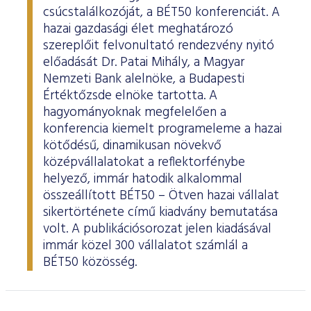
csúcstalálkozóját, a BÉT50 konferenciát. A
hazai gazdasági élet meghatározó
szereplőit felvonultató rendezvény nyitó
előadását Dr. Patai Mihály, a Magyar
Nemzeti Bank alelnöke, a Budapesti
Értéktőzsde elnöke tartotta. A
hagyományoknak megfelelően a
konferencia kiemelt programeleme a hazai
kötődésű, dinamikusan növekvő
középvállalatokat a reflektorfénybe
helyező, immár hatodik alkalommal
összeállított BÉT50 – Ötven hazai vállalat
sikertörténete című kiadvány bemutatása
volt. A publikációsorozat jelen kiadásával
immár közel 300 vállalatot számlál a
BÉT50 közösség.