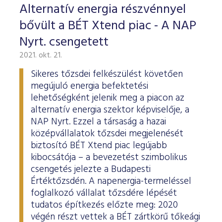
Alternatív energia részvénnyel
bővült a BÉT Xtend piac - A NAP
Nyrt. csengetett
2021. okt. 21.
Sikeres tőzsdei felkészülést követően
megújuló energia befektetési
lehetőségként jelenik meg a piacon az
alternatív energia szektor képviselője, a
NAP Nyrt. Ezzel a társaság a hazai
középvállalatok tőzsdei megjelenését
biztosító BÉT Xtend piac legújabb
kibocsátója – a bevezetést szimbolikus
csengetés jelezte a Budapesti
Értéktőzsdén. A napenergia-termeléssel
foglalkozó vállalat tőzsdére lépését
tudatos építkezés előzte meg: 2020
végén részt vettek a BÉT zártkörű tőkeági