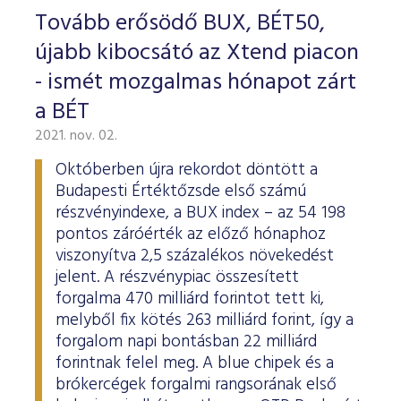
Tovább erősödő BUX, BÉT50,
újabb kibocsátó az Xtend piacon
- ismét mozgalmas hónapot zárt
a BÉT
2021. nov. 02.
Októberben újra rekordot döntött a
Budapesti Értéktőzsde első számú
részvényindexe, a BUX index – az 54 198
pontos záróérték az előző hónaphoz
viszonyítva 2,5 százalékos növekedést
jelent. A részvénypiac összesített
forgalma 470 milliárd forintot tett ki,
melyből fix kötés 263 milliárd forint, így a
forgalom napi bontásban 22 milliárd
forintnak felel meg. A blue chipek és a
brókercégek forgalmi rangsorának első