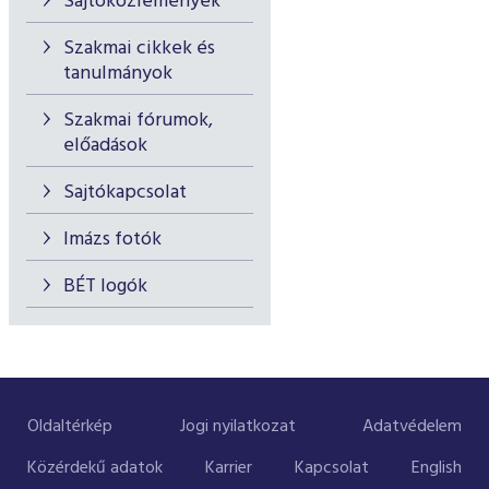
Sajtóközlemények
Szakmai cikkek és
tanulmányok
Szakmai fórumok,
előadások
Sajtókapcsolat
Imázs fotók
BÉT logók
Oldaltérkép
Jogi nyilatkozat
Adatvédelem
Közérdekű adatok
Karrier
Kapcsolat
English