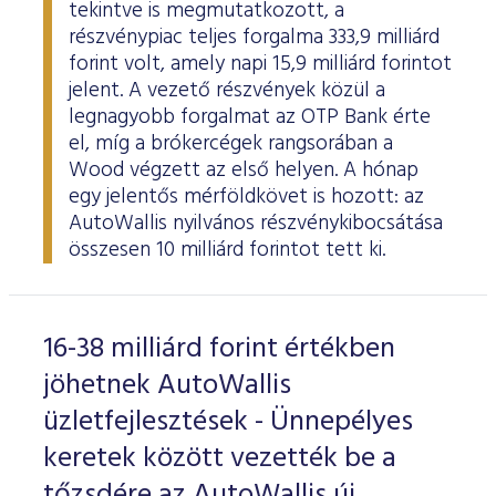
tekintve is megmutatkozott, a
részvénypiac teljes forgalma 333,9 milliárd
forint volt, amely napi 15,9 milliárd forintot
jelent. A vezető részvények közül a
legnagyobb forgalmat az OTP Bank érte
el, míg a brókercégek rangsorában a
Wood végzett az első helyen. A hónap
egy jelentős mérföldkövet is hozott: az
AutoWallis nyilvános részvénykibocsátása
összesen 10 milliárd forintot tett ki.
16-38 milliárd forint értékben
jöhetnek AutoWallis
üzletfejlesztések - Ünnepélyes
keretek között vezették be a
tőzsdére az AutoWallis új