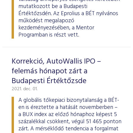
mutatkozott be a Budapesti
Értéktőzsdén. Az Eprolius a BÉT nyilvános
működést megalapozó
kezdeményezésében, a Mentor
Programban is részt vett.
Korrekció, AutoWallis IPO –
felemás hónapot zárt a
Budapesti Értéktőzsde
2021. dec. 01.
A globális tőkepiaci bizonytalanság a BÉT-
en is éreztette a hatását novemberben –
a BUX index az előző hónaphoz képest 5
százalékkal csökkent, végül 51 465 ponton
zárt. A mérséklődő tendencia a forgalmat