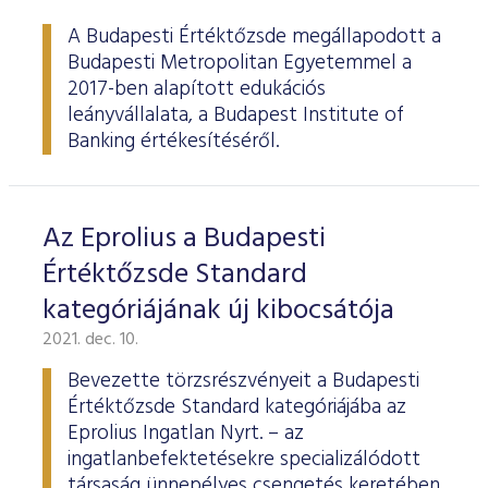
ESG Útmutató
A Budapesti Értéktőzsde megállapodott a
Budapesti Metropolitan Egyetemmel a
2017-ben alapított edukációs
leányvállalata, a Budapest Institute of
Banking értékesítéséről.
Az Eprolius a Budapesti
Értéktőzsde Standard
kategóriájának új kibocsátója
2021. dec. 10.
Bevezette törzsrészvényeit a Budapesti
Értéktőzsde Standard kategóriájába az
Eprolius Ingatlan Nyrt. – az
ingatlanbefektetésekre specializálódott
társaság ünnepélyes csengetés keretében