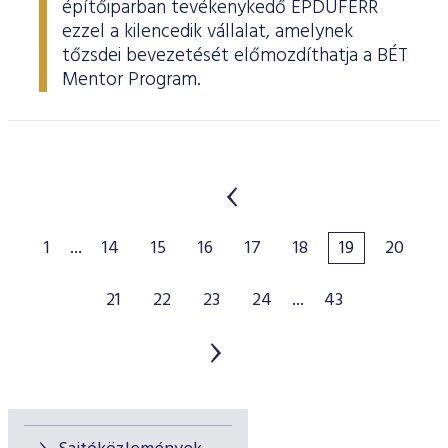
építőiparban tevékenykedő ÉPDUFERR
ezzel a kilencedik vállalat, amelynek
tőzsdei bevezetését előmozdíthatja a BÉT
Mentor Program.
1
...
14
15
16
17
18
19
20
21
22
23
24
...
43