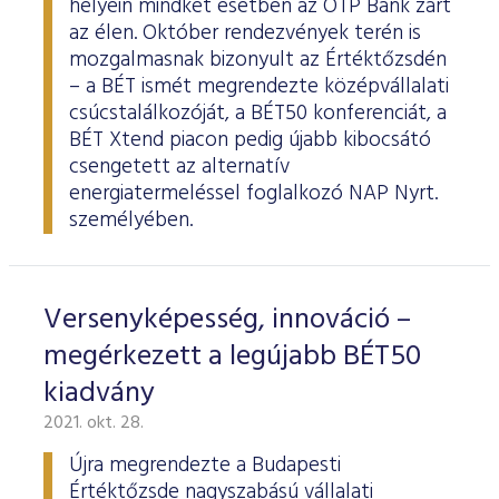
helyein mindkét esetben az OTP Bank zárt
az élen. Október rendezvények terén is
mozgalmasnak bizonyult az Értéktőzsdén
– a BÉT ismét megrendezte középvállalati
csúcstalálkozóját, a BÉT50 konferenciát, a
BÉT Xtend piacon pedig újabb kibocsátó
csengetett az alternatív
energiatermeléssel foglalkozó NAP Nyrt.
személyében.
Versenyképesség, innováció –
megérkezett a legújabb BÉT50
kiadvány
2021. okt. 28.
Újra megrendezte a Budapesti
Értéktőzsde nagyszabású vállalati