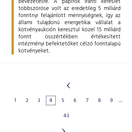
bevezetésre. A papírok iránti kereslet
többszöröse volt az eredetileg 5 milliárd
forintnyi felajánlott mennyiségnek, így az
állami tulajdonú energetikai vállalat a
kötvényaukción keresztül közel 15 milliárd
forint összértékben értékesített
intézményi befektetőket célzó forintalapú
kötvényeket.
1
2
3
4
5
6
7
8
9
...
43