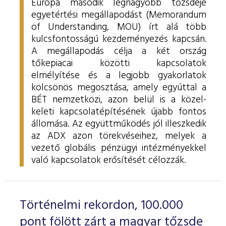
Európa második legnagyobb tőzsdéje
egyetértési megállapodást (Memorandum
of Understanding, MOU) írt alá több
kulcsfontosságú kezdeményezés kapcsán.
A megállapodás célja a két ország
tőkepiacai közötti kapcsolatok
elmélyítése és a legjobb gyakorlatok
kölcsönös megosztása, amely egyúttal a
BÉT nemzetközi, azon belül is a közel-
keleti kapcsolatépítésének újabb fontos
állomása. Az együttműködés jól illeszkedik
az ADX azon törekvéseihez, melyek a
vezető globális pénzügyi intézményekkel
való kapcsolatok erősítését célozzák.
Történelmi rekordon, 100.000
pont fölött zárt a magyar tőzsde