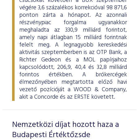
csúcsokat követően a BUX szeptember
ESG Útmutató
végére 3,6 százalékos korrekcióval 98 871,6
ponton zárta a hónapot. Az azonnali
részvénypiac forgalma ugyanakkor
meghaladta az 330,9 milliárd forintot,
amely napi átlagban 15 milliárd forintnak
felelt meg. A legnagyobb kereskedési
aktivitás szeptemberben is az OTP Bank, a
Richter Gedeon és a MOL papírjaihoz
kapcsolódott, 206,9, 40,4 és 32,8 milliárd
forintos értékben. A brókercégek
élmezőnyében megtartotta előző havi
vezető pozícióját a WOOD & Company,
akit a Concorde és az ERSTE követett.
Nemzetközi díjat hozott haza a
Budapesti Értéktőzsde