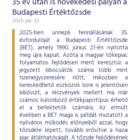
35 év után is növekedési pályán a
Budapesti Értéktőzsde
2025. jún. 23.
2025-ben ünnepli fennállásának 35.
évfordulóját a Budapesti Értéktőzsde
(BÉT), amely 1990. június 21-én nyitotta
meg újra kapuit. Azóta a magyar tőkepiac
folyamatos fejlődésen ment keresztül: a
jegyzett kibocsátók száma több mint
tizenegyszeresére nőtt, miközben a
kereskedhető eszközök köre is jelentősen
kibővült, a részvények mellett ma már
számos különböző értékpapírtípus érhető
el a befektetők számára. Az elmúlt
években a BÉT maga is példát mutatott a
nyilvános működés előnyeiből azzal, hogy
tőzsdére lépett, tovább erősítve a hazai
piac átláthatóságát. A tőzsde fejlődésének