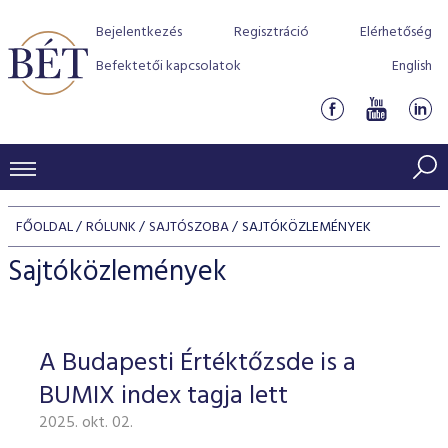
Bejelentkezés
Regisztráció
Elérhetőség
Befektetői kapcsolatok
English
KERESKEDÉSI ADATOK
FŐOLDAL
RÓLUNK
SAJTÓSZOBA
SAJTÓKÖZLEMÉNYEK
INDEXEK
BEFEKTETŐK
Sajtóközlemények
Részvényindexek
Piaci forgalom
Termékcsoportok
KIBOCSÁTÓK
Kötvényindexek
Kedvenc instrumentumok
Szabályozás
Indexek
Részvény és vállalati kötvény tőzsdei bevezetését támoga
A Budapesti Értéktőzsde is a
TŐZSDETAGOK
Jelzáloglevél indexek
program
Azonnali Piac
Alkalmazott díjstruktúra
BÉT szabályzatok
Részvény szekció
BUMIX index tagja lett
Tőzsdetagok, üzletkötők
VENDOROK
Vállalati kötvény indexek
Származékos piac
BÉT Xtend - Részvénypiac egyszerűen
Részvények
Elszámolás
Befektetővédelem
2025. okt. 02.
Hitelpapír szekció
Útmutató a taggá váláshoz