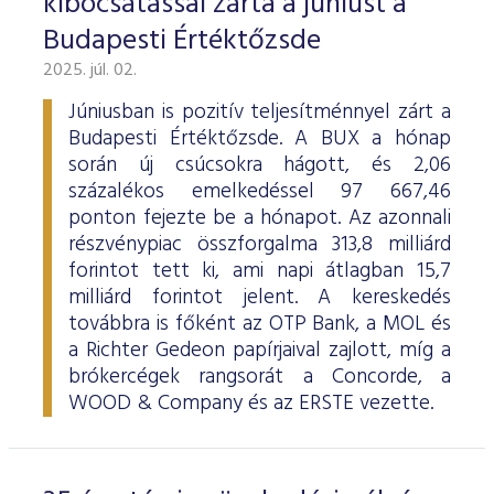
kibocsátással zárta a júniust a
Budapesti Értéktőzsde
2025. júl. 02.
Júniusban is pozitív teljesítménnyel zárt a
Budapesti Értéktőzsde. A BUX a hónap
során új csúcsokra hágott, és 2,06
százalékos emelkedéssel 97 667,46
ponton fejezte be a hónapot. Az azonnali
részvénypiac összforgalma 313,8 milliárd
forintot tett ki, ami napi átlagban 15,7
milliárd forintot jelent. A kereskedés
továbbra is főként az OTP Bank, a MOL és
a Richter Gedeon papírjaival zajlott, míg a
brókercégek rangsorát a Concorde, a
WOOD & Company és az ERSTE vezette.