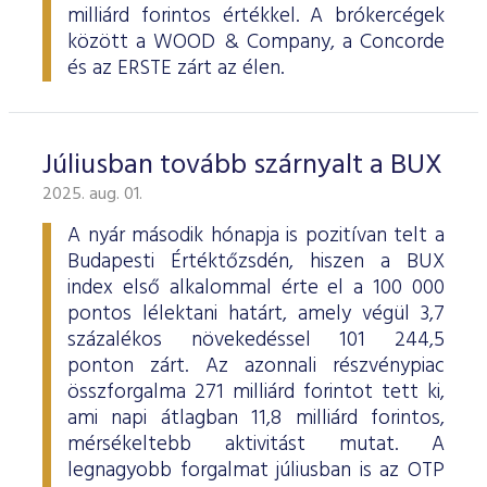
milliárd forintos értékkel. A brókercégek
között a WOOD & Company, a Concorde
és az ERSTE zárt az élen.
Júliusban tovább szárnyalt a BUX
2025. aug. 01.
A nyár második hónapja is pozitívan telt a
Budapesti Értéktőzsdén, hiszen a BUX
index első alkalommal érte el a 100 000
pontos lélektani határt, amely végül 3,7
százalékos növekedéssel 101 244,5
ponton zárt. Az azonnali részvénypiac
összforgalma 271 milliárd forintot tett ki,
ami napi átlagban 11,8 milliárd forintos,
mérsékeltebb aktivitást mutat. A
legnagyobb forgalmat júliusban is az OTP