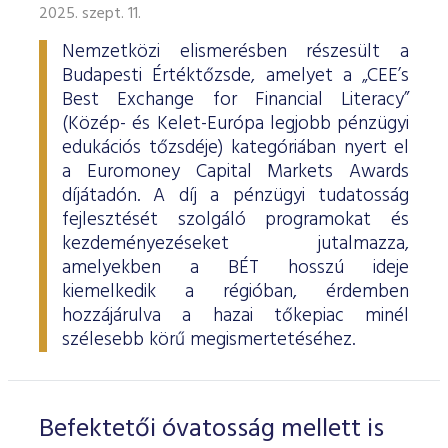
2025. szept. 11.
Nemzetközi elismerésben részesült a
Budapesti Értéktőzsde, amelyet a „CEE’s
Best Exchange for Financial Literacy”
(Közép- és Kelet-Európa legjobb pénzügyi
edukációs tőzsdéje) kategóriában nyert el
a Euromoney Capital Markets Awards
díjátadón. A díj a pénzügyi tudatosság
fejlesztését szolgáló programokat és
kezdeményezéseket jutalmazza,
amelyekben a BÉT hosszú ideje
kiemelkedik a régióban, érdemben
hozzájárulva a hazai tőkepiac minél
szélesebb körű megismertetéséhez.
Befektetői óvatosság mellett is