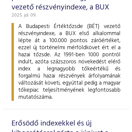
vezető részvényindexe, a BUX
2025. júl. 09.
A Budapesti Értéktőzsde (BÉT) vezető
részvényindexe, a BUX első alkalommal
lépte át a 100.000 pontos záróértéket,
ezzel új történelmi mérföldkövet ért el a
hazai tőzsde. Az 1991-ben 1000 pontról
indult, azóta százszoros növekedést elérő
index a legnagyobb tőkeértékű és
forgalmú hazai részvények árfolyamának
változását követi, egyúttal pedig a magyar
tőkepiac teljesítményének legfontosabb
mutatószáma.
Erősödő indexekkel és új