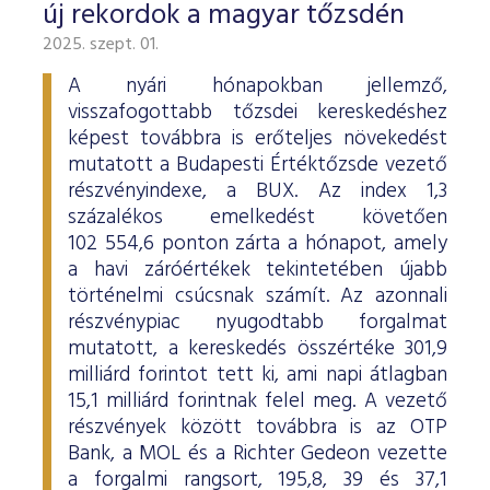
új rekordok a magyar tőzsdén
2025. szept. 01.
A nyári hónapokban jellemző,
visszafogottabb tőzsdei kereskedéshez
képest továbbra is erőteljes növekedést
mutatott a Budapesti Értéktőzsde vezető
részvényindexe, a BUX. Az index 1,3
százalékos emelkedést követően
102 554,6 ponton zárta a hónapot, amely
a havi záróértékek tekintetében újabb
történelmi csúcsnak számít. Az azonnali
részvénypiac nyugodtabb forgalmat
mutatott, a kereskedés összértéke 301,9
milliárd forintot tett ki, ami napi átlagban
15,1 milliárd forintnak felel meg. A vezető
részvények között továbbra is az OTP
Bank, a MOL és a Richter Gedeon vezette
a forgalmi rangsort, 195,8, 39 és 37,1