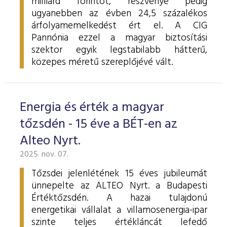
milliárd forintot, részvénye pedig
ugyanebben az évben 24,5 százalékos
árfolyamemelkedést ért el. A CIG
Pannónia ezzel a magyar biztosítási
szektor egyik legstabilabb hátterű,
közepes méretű szereplőjévé vált.
Energia és érték a magyar
tőzsdén - 15 éve a BÉT-en az
Alteo Nyrt.
2025. nov. 07.
Tőzsdei jelenlétének 15 éves jubileumát
ünnepelte az ALTEO Nyrt. a Budapesti
Értéktőzsdén. A hazai tulajdonú
energetikai vállalat a villamosenergia-ipar
szinte teljes értékláncát lefedő