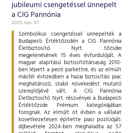
jubileumi csengetéssel ünnepelt
a CIG Pannónia
2025. nov. 07.
Szimbolikus csengetéssel ünnepelték a
Budapesti Értéktőzsdén a CIG Pannónia
Életbiztosító Nyrt. tőzsdei
megjelenésének 15 éves évfordulóját. A
magyar alapítású biztosítótársaság 2010-
ben lépett a pesti parkettre, és az elmúlt
másfél évtizedben a hazai biztosítási piac
meghatározó, stabil növekedést mutató
szereplőjévé vált.
A CIG Pannónia
Életbiztosító Nyrt. részvényei a Budapesti
Értéktőzsde Prémium kategóriájában
forognak. Az elmúlt öt évben a vállalat
következetesen építette piaci pozícióját:
díjbevétele 2024-ben meghaladta az 57