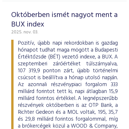
Októberben ismét nagyot ment a
BUX index
2025. nov. 03.
Pozitív, újabb napi rekordokban is gazdag
hónapot tudhat maga mögött a Budapesti
Értéktőzsde (BÉT) vezető indexe, a BUX. A
szeptemberi záróértéket túlszárnyalva,
107 319,9 ponton zárt, újabb történelmi
csúcsot is beállítva a hónap utolsó napján.
Az azonnali részvénypiaci forgalom 333
milliárd forintot tett ki, napi átlagban 15,9
milliárd forintos értékkel. A legnépszerűbb
részvények októberben is az OTP Bank, a
Richter Gedeon és a MOL voltak, 195, 35,7
és 29,8 milliárd forintos forgalommal, míg
a brókercégek közül a WOOD & Company,