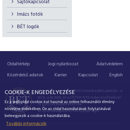
Sajtókapcsolat
Imázs fotók
BÉT logók
Oldaltérkép
Jogi nyilatkozat
Adatvédelem
Közérdekű adatok
Karrier
Kapcsolat
English
A portálon megjelenített kereskedési adatok - a
COOKIE-K ENGEDÉLYEZÉSE
BUX, a BUMIX és a CETOP NTR index kivételével -
Ez a weboldal cookie-kat használ az online felhasználói élmény
15 perccel késleltetettek.
növelése érdekében. Ön az oldal használatának folytatásával
© 2019 Budapesti Értéktőzsde Nyrt.
beleegyezik a cookie-k használatába.
További információk