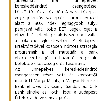
jubileumát ma ünnepélyes,
kereskedésindító csengetéssel
köszöntötték a tőzsdén. A hazai tőkepiac
egyik jelentős szereplője három évtized
alatt a BUX index legnagyobb súlyú
papírjává vált, több BÉT Legek díjat is
elnyert, és jelenleg is aktív szerepet vállal
a tőkepiac fejlesztésében. A Budapesti
Értéktőzsdével közösen indított stratégiai
programjaik is jól mutatják a bank
elkötelezettségét a hazai és regionális
befektetői közösség erősítése iránt.
Az ünnepélyes kereskedésindító
csengetésen részt vett és köszöntőt
mondott Varga Mihály, a Magyar Nemzeti
Bank elnöke, Dr. Csányi Sándor, az OTP
Bank elnöke és Tóth Tibor, a Budapesti
Értéktőzsde vezérigazgatója.