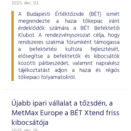
ESG Útmutató
2025. dec. 02.
A Budapesti Értéktőzsde (BÉT) ismét
megrendezte a hazai tőkepiac iránt
érdeklődők számára a BÉT Befektetői
Klubot. A rendezvénysorozat célja, hogy
rendszeres szakmai fórumként támogassa
a befektetési kultúra fejlesztését,
elősegítse a befektetők és kibocsátók
közötti párbeszédet, valamint naprakész
tájékoztatást adjon a hazai és régiós
tőkepiaci folyamatokról.
Újabb ipari vállalat a tőzsdén, a
MetMax Europe a BÉT Xtend friss
kibocsátója
2025. dec. 01.