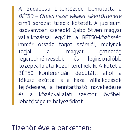
A Budapesti Értéktőzsde bemutatta a
BÉT50 – Ötven hazai vállalat sikertörténete
című sorozat tizedik kötetét. A jubileumi
kiadványban szereplő újabb ötven magyar
vállalkozással együtt a BÉT50-közösség
immár ötszáz tagot számlál, melynek
tagjai a magyar gazdaság
legeredményesebb és leginspirálóbb
középvállalatai közül kerülnek ki. A kötet a
BÉT50 konferencián debütált, ahol a
fókusz ezúttal is a hazai vállalkozások
fejlődésére, a fenntartható növekedésre
és a középvállalati szektor jövőbeli
lehetőségeire helyeződött.
Tizenöt éve a parketten: