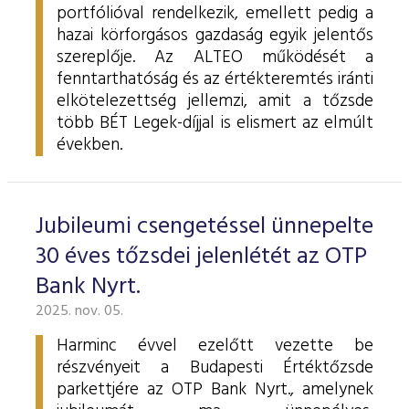
portfólióval rendelkezik, emellett pedig a
hazai körforgásos gazdaság egyik jelentős
szereplője. Az ALTEO működését a
fenntarthatóság és az értékteremtés iránti
elkötelezettség jellemzi, amit a tőzsde
több BÉT Legek-díjjal is elismert az elmúlt
években.
Jubileumi csengetéssel ünnepelte
30 éves tőzsdei jelenlétét az OTP
Bank Nyrt.
2025. nov. 05.
Harminc évvel ezelőtt vezette be
részvényeit a Budapesti Értéktőzsde
parkettjére az OTP Bank Nyrt., amelynek