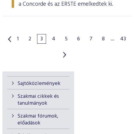
a Concorde és az ERSTE emelkedtek ki.
1
2
3
4
5
6
7
8
...
43
Sajtóközlemények
Szakmai cikkek és
tanulmányok
Szakmai fórumok,
előadások