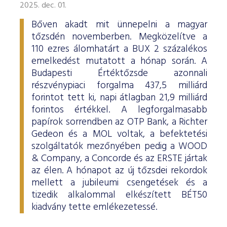
2025. dec. 01.
Bőven akadt mit ünnepelni a magyar
tőzsdén novemberben. Megközelítve a
110 ezres álomhatárt a BUX 2 százalékos
emelkedést mutatott a hónap során. A
Budapesti Értéktőzsde azonnali
részvénypiaci forgalma 437,5 milliárd
forintot tett ki, napi átlagban 21,9 milliárd
forintos értékkel. A legforgalmasabb
papírok sorrendben az OTP Bank, a Richter
Gedeon és a MOL voltak, a befektetési
szolgáltatók mezőnyében pedig a WOOD
& Company, a Concorde és az ERSTE jártak
az élen. A hónapot az új tőzsdei rekordok
mellett a jubileumi csengetések és a
tizedik alkalommal elkészített BÉT50
kiadvány tette emlékezetessé.