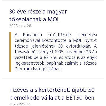
30 éve része a magyar
tőkepiacnak a MOL
2025. nov. 28.
A Budapesti Értéktőzsde csengetési
ceremóniával köszöntötte a MOL Nyrt.-t
tőzsdei jelenlétének 30. évfordulóján. A
társaság részvényeit 1995. november 28-án
vezették be a BÉT-re, és azóta is az egyik
legkeresettebb papírnak számít a tőzsde
Prémium kategóriájában.
Tízéves a sikertörténet, újabb 50
kiemelkedő vállalat a BÉT50-ben
2025. nov. 12.