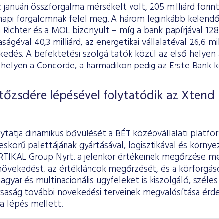
 januári összforgalma mérsékelt volt, 205 milliárd forint
t napi forgalomnak felel meg. A három leginkább kelendő
 Richter és a MOL bizonyult – míg a bank papírjával 128,8
ágéval 40,3 milliárd, az energetikai vállalatéval 26,6 mi
eskedés. A befektetési szolgáltatók közül az első hel
 helyen a Concorde, a harmadikon pedig az Erste Bank k
őzsdére lépésével folytatódik az Xtend 
lytatja dinamikus bővülését a BÉT középvállalati platfo
skörű palettájának gyártásával, logisztikával és körny
RTIKAL Group Nyrt. a jelenkor értékeinek megőrzése me
növekedést, az értékláncok megőrzését, és a körforgás
magyar és multinacionális ügyfeleket is kiszolgáló, szél
rsaság további növekedési terveinek megvalósítása ér
ra lépés mellett.