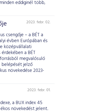
 minden eddiginél több,
ője
2023. febr. 02.
us csengője – a BÉT a
alyi évben Európában és
 középvállalati
s érdekében a BÉT
s forrásból megvalósuló
 belépését jelző
mikus növekedése 2023-
2023. febr. 01.
ndexe, a BUX index 45
lékos növekedést jelent.