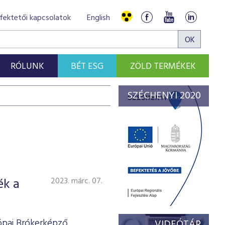
fektetői kapcsolatok
English
RÓLUNK
BÉT ESG
ZÖLD TERMÉKEK
SZÉCHENYI 2020
ék a
2023. márc. 07.
rópai Brókerképző
VIDEÓTÁR