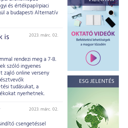
yi és értékpapírpiaci
ül a budapesti Alternatív
 is
2023. márc. 02.
ommal rendezi meg a 7-8.
nek szóló ingyenes
t zajló online verseny
 résztvevők
ESG JELENTÉS
ési tudásukat, a
dékokat nyerhetnek.
F
2023. márc. 02.
sindító csengetéssel