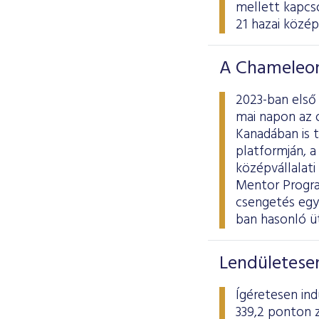
mellett kapcso
21 hazai középv
A Chameleon
2023-ban első
mai napon az 
Kanadában is 
platformján, 
középvállalati
Mentor Progra
csengetés egyú
ban hasonló ü
Lendületesen
Ígéretesen ind
339,2 ponton z