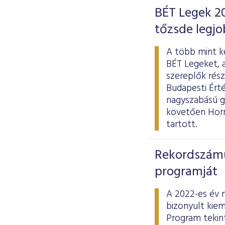
BÉT Legek 20
tőzsde legjo
A több mint ké
BÉT Legeket, 
szereplők rész
Budapesti Érté
nagyszabású g
követően Hornu
tartott.
Rekordszámú 
programját
A 2022-es év 
bizonyult kiem
Program tekint