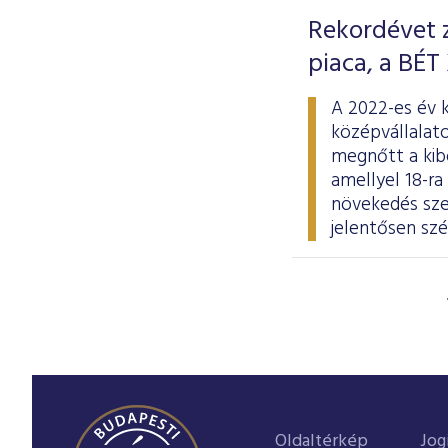
Rekordévet z
piaca, a BÉT
A 2022-es év 
középvállalato
megnőtt a kibo
amellyel 18-ra
növekedés szem
jelentősen szé
Oldaltérkép
Jog