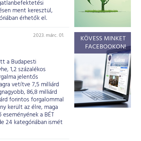
gatlanbefektetési
ésen ment keresztül,
riában érhetők el.
2023. márc. 01.
KÖVESS MINKET
FACEBOOKON!
tt a Budapesti
he, 1,2 százalékos
rgalma jelentős
agra vetítve 7,5 milliárd
gnagyobb, 86,8 milliárd
liárd forintos forgalommal
y került az élre, maga
dő eseményének a BÉT
de 24 kategóriában ismét