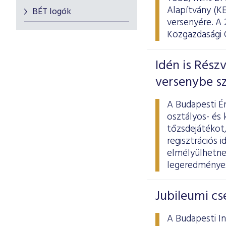
Alapítvány (K
BÉT logók
versenyére. A
Közgazdasági 
Idén is Rész
versenybe sz
A Budapesti É
osztályos- és 
tőzsdejátékot,
regisztrációs 
elmélyülhetne
legeredményes
Jubileumi cs
A Budapesti In