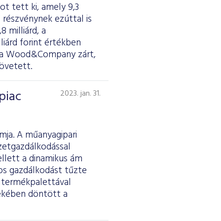
ot tett ki, amely 9,3
 részvénynek ezúttal is
 milliárd, a
lliárd forint értékben
yen a Wood&Company zárt,
övetett.
piac
2023. jan. 31.
rmja. A műanyagipari
ezetgazdálkodással
llett a dinamikus ám
os gazdálkodást tűzte
es termékpalettával
dekében döntött a