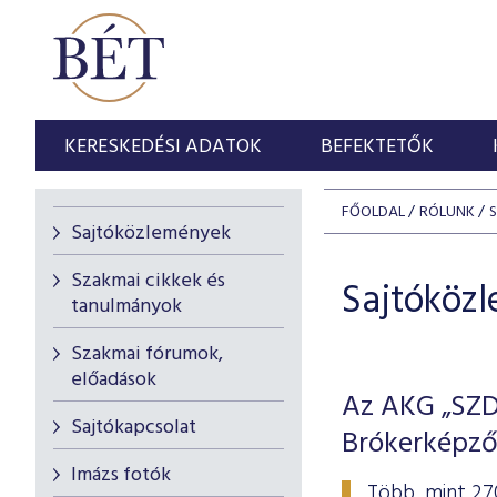
KERESKEDÉSI ADATOK
BEFEKTETŐK
FŐOLDAL
RÓLUNK
Sajtóközlemények
Szakmai cikkek és
Sajtóköz
tanulmányok
Szakmai fórumok,
előadások
Az AKG „SZDM
Sajtókapcsolat
Brókerképző
Imázs fotók
Több, mint 27