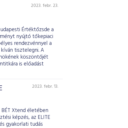
2023. febr. 23.
Budapesti Értéktőzsde a
tményt nyújtó tőkepiaci
pélyes rendezvénnyel a
kíván tisztelegni. A
lnökének köszöntőjét
titkára is előadást
E
2023. febr. 13.
 a BÉT Xtend életében
ztési képzés, az ELITE
és gyakorlati tudás