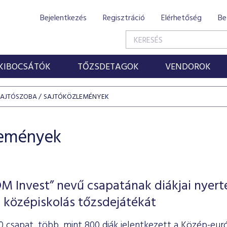
Bejelentkezés
Regisztráció
Elérhetőség
Be
KIBOCSÁTÓK
TŐZSDETAGOK
VENDOROK
SAJTÓSZOBA
SAJTÓKÖZLEMÉNYEK
lemények
 Invest” nevű csapatának diákjai nyert
 középiskolás tőzsdejátékát
0 csapat, több, mint 800 diák jelentkezett a Közép-eu