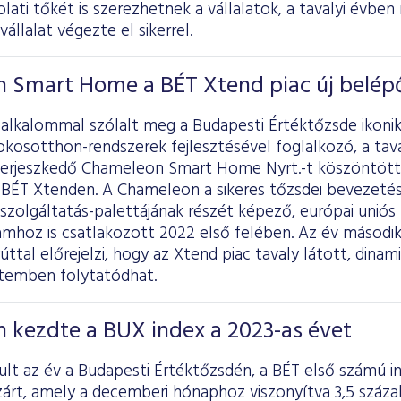
lati tőkét is szerezhetnek a vállalatok, a tavalyi évben
állalat végezte el sikerrel.
 Smart Home a BÉT Xtend piac új belép
 alkalommal szólalt meg a Budapesti Értéktőzsde ikonik
okosotthon-rendszerek fejlesztésével foglalkozó, a tav
terjeszkedő Chameleon Smart Home Nyrt.-t köszöntötte
a BÉT Xtenden. A Chameleon a sikeres tőzsdei bevezeté
 szolgáltatás-palettájának részét képező, európai unió
mhoz is csatlakozott 2022 első felében. Az év második
ttal előrejelzi, hogy az Xtend piac tavaly látott, dina
temben folytatódhat.
 kezdte a BUX index a 2023-as évet
ult az év a Budapesti Értéktőzsdén, a BÉT első számú i
árt, amely a decemberi hónaphoz viszonyítva 3,5 száza