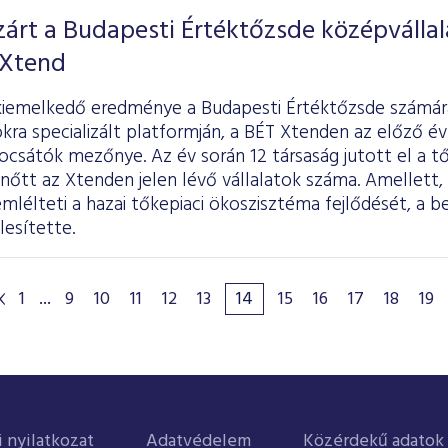
árt a Budapesti Értéktőzsde középvállal
 Xtend
kiemelkedő eredménye a Budapesti Értéktőzsde számár
kra specializált platformján, a BÉT Xtenden az előző é
csátók mezőnye. Az év során 12 társaság jutott el a tő
 nőtt az Xtenden jelen lévő vállalatok száma. Amellett,
lélteti a hazai tőkepiaci ökoszisztéma fejlődését, a b
lesítette.
1
...
9
10
11
12
13
14
15
16
17
18
19
i nyilatkozat
Adatvédelem
Közérdekű adatok