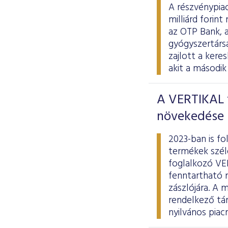
A részvénypiac
milliárd forin
az OTP Bank, a
gyógyszertársas
zajlott a ker
akit a második
A VERTIKAL t
növekedése
2023-ban is fo
termékek széle
foglalkozó VE
fenntartható 
zászlójára. A 
rendelkező tá
nyilvános piac