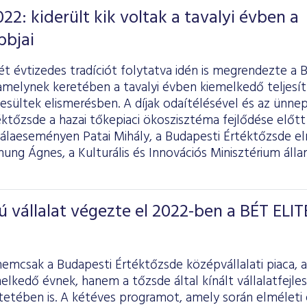
22: kiderült kik voltak a tavalyi évben a
bbjai
t évtizedes tradíciót folytatva idén is megrendezte a 
amelynek keretében a tavalyi évben kiemelkedő teljesí
esültek elismerésben. A díjak odaítélésével és az ünne
ktőzsde a hazai tőkepiaci ökoszisztéma fejlődése előtt 
álaeseményen Patai Mihály, a Budapesti Értéktőzsde e
ng Ágnes, a Kulturális és Innovációs Minisztérium állam
vállalat végezte el 2022-ben a BÉT ELIT
nemcsak a Budapesti Értéktőzsde középvállalati piaca,
elkedő évnek, hanem a tőzsde által kínált vállalatfejles
etében is. A kétéves programot, amely során elméleti 