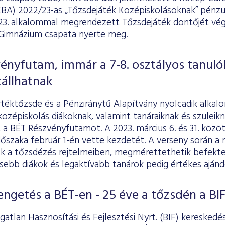
EBA) 2022/23-as „Tőzsdejáték Középiskolásoknak” pénzüg
 23. alkalommal megrendezett Tőzsdejáték döntőjét vég
Gimnázium csapata nyerte meg.
vényfutam, immár a 7-8. osztályos tanulók
állhatnak
rtéktőzsde és a Pénziránytű Alapítvány nyolcadik alkal
középiskolás diákoknak, valamint tanáraiknak és szüleik
 a BÉT Részvényfutamot. A 2023. március 6. és 31. közöt
időszaka február 1-én vette kezdetét. A verseny során a
k a tőzsdézés rejtelmeiben, megmérettethetik befektet
ebb diákok és legaktívabb tanárok pedig értékes aján
engetés a BÉT-en - 25 éve a tőzsdén a BI
gatlan Hasznosítási és Fejlesztési Nyrt. (BIF) kereskedé