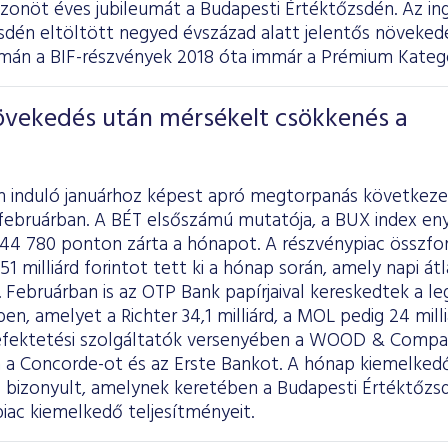
zonöt éves jubileumát a Budapesti Értéktőzsdén. Az in
zsdén eltöltött negyed évszázad alatt jelentős növeked
án a BIF-részvények 2018 óta immár a Prémium Kategó
növekedés után mérsékelt csökkenés a
n induló januárhoz képest apró megtorpanás következe
februárban. A BÉT elsőszámú mutatója, a BUX index eny
 44 780 ponton zárta a hónapot. A részvénypiac összfo
51 milliárd forintot tett ki a hónap során, amely napi átl
t. Februárban is az OTP Bank papírjaival kereskedtek a le
ben, amelyet a Richter 34,1 milliárd, a MOL pedig 24 mil
efektetési szolgáltatók versenyében a WOOD & Compan
 a Concorde-ot és az Erste Bankot. A hónap kiemelke
ó bizonyult, amelynek keretében a Budapesti Értéktőzs
piac kiemelkedő teljesítményeit.