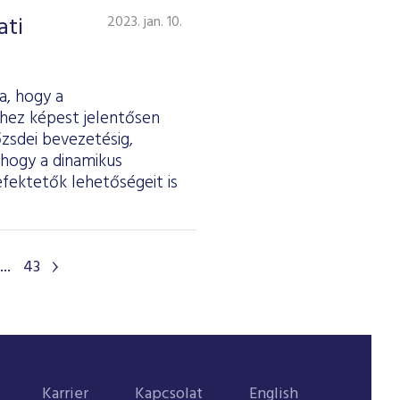
ati
2023. jan. 10.
a, hogy a
vhez képest jelentősen
zsdei bevezetésig,
 hogy a dinamikus
efektetők lehetőségeit is
...
43
Karrier
Kapcsolat
English