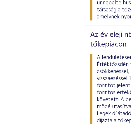
ünnepelte hus
társaság a tő
amelynek nyom
Az év eleji 
tőkepiacon
A lendületese
Értéktőzsdén 
csökkenéssel,
visszaeséssel 1
forintot jelen
forintos érték
követett. A b
mögé utasítva
Legek díjátad
díjazta a tőke