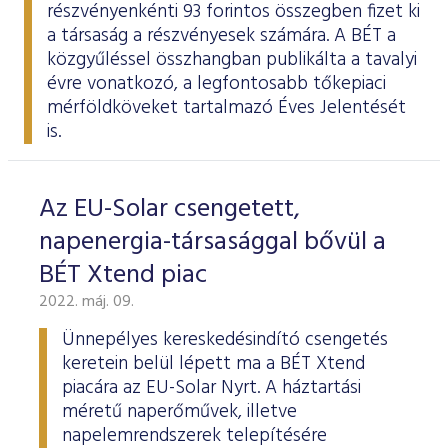
részvényenkénti 93 forintos összegben fizet ki
a társaság a részvényesek számára. A BÉT a
közgyűléssel összhangban
publikálta
a tavalyi
évre vonatkozó, a legfontosabb tőkepiaci
mérföldköveket tartalmazó Éves Jelentését
is.
Az EU-Solar csengetett,
napenergia-társasággal bővül a
BÉT Xtend piac
2022. máj. 09.
Ünnepélyes kereskedésindító csengetés
keretein belül lépett ma a BÉT Xtend
piacára az EU-Solar Nyrt. A háztartási
méretű naperőművek, illetve
napelemrendszerek telepítésére