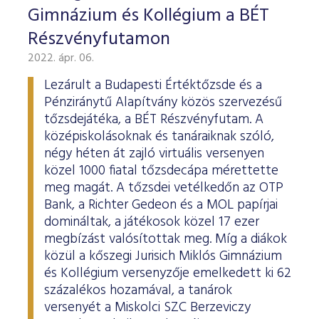
Gimnázium és Kollégium a BÉT
Részvényfutamon
2022. ápr. 06.
Lezárult a Budapesti Értéktőzsde és a
Pénziránytű Alapítvány közös szervezésű
tőzsdejátéka, a BÉT Részvényfutam. A
középiskolásoknak és tanáraiknak szóló,
négy héten át zajló virtuális versenyen
közel 1000 fiatal tőzsdecápa mérettette
meg magát. A tőzsdei vetélkedőn az OTP
Bank, a Richter Gedeon és a MOL papírjai
domináltak, a játékosok közel 17 ezer
megbízást valósítottak meg. Míg a diákok
közül a kőszegi Jurisich Miklós Gimnázium
és Kollégium versenyzője emelkedett ki 62
százalékos hozamával, a tanárok
versenyét a Miskolci SZC Berzeviczy