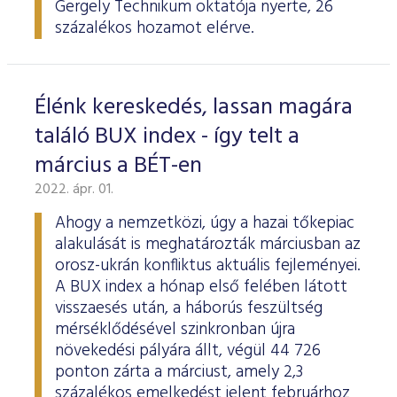
Gergely Technikum oktatója nyerte, 26
százalékos hozamot elérve.
Élénk kereskedés, lassan magára
találó BUX index - így telt a
március a BÉT-en
2022. ápr. 01.
Ahogy a nemzetközi, úgy a hazai tőkepiac
alakulását is meghatározták márciusban az
orosz-ukrán konfliktus aktuális fejleményei.
A BUX index a hónap első felében látott
visszaesés után, a háborús feszültség
mérséklődésével szinkronban újra
növekedési pályára állt, végül 44 726
ponton zárta a márciust, amely 2,3
százalékos emelkedést jelent februárhoz