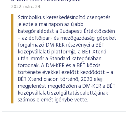
2022. márc. 24.
Szimbolikus kereskedésindító csengetés
jelezte a mai napon az újabb
kategórialépést a Budapesti Értéktőzsdén
– az építőipari- és mezőgazdasági gépeket
forgalmazó DM-KER részvényei a BÉT
középvállalati platformja, a BÉT Xtend
után immár a Standard kategóriában
forognak. A DM-KER és a BÉT közös
története évekkel ezelőtt kezdődött – a
BÉT Xtend piacon történő, 2020 eleji
megjelenést megelőzően a DM-KER a BÉT
középvállalati szolgáltatáspalettájának
számos elemét igénybe vette.