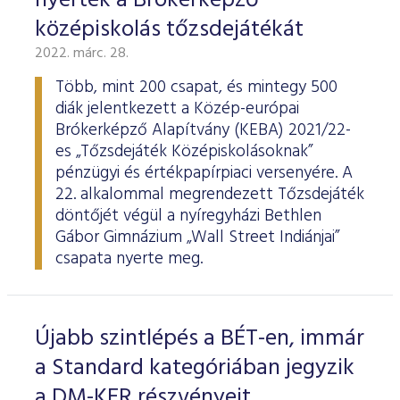
nyerték a Brókerképző
középiskolás tőzsdejátékát
2022. márc. 28.
Több, mint 200 csapat, és mintegy 500
diák jelentkezett a Közép-európai
Brókerképző Alapítvány (KEBA) 2021/22-
es „Tőzsdejáték Középiskolásoknak”
pénzügyi és értékpapírpiaci versenyére. A
22. alkalommal megrendezett Tőzsdejáték
döntőjét végül a nyíregyházi Bethlen
Gábor Gimnázium „Wall Street Indiánjai”
csapata nyerte meg.
Újabb szintlépés a BÉT-en, immár
a Standard kategóriában jegyzik
a DM-KER részvényeit