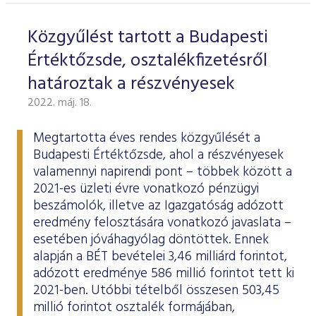
Közgyűlést tartott a Budapesti
Értéktőzsde, osztalékfizetésről
határoztak a részvényesek
2022. máj. 18.
Megtartotta éves rendes közgyűlését a
Budapesti Értéktőzsde, ahol a részvényesek
valamennyi napirendi pont – többek között a
2021-es üzleti évre vonatkozó pénzügyi
beszámolók, illetve az Igazgatóság adózott
eredmény felosztására vonatkozó javaslata –
esetében jóváhagyólag döntöttek. Ennek
alapján a BÉT bevételei 3,46 milliárd forintot,
adózott eredménye 586 millió forintot tett ki
2021-ben. Utóbbi tételből összesen 503,45
millió forintot osztalék formájában,