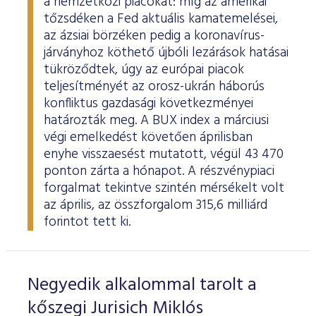
a nemzetközi piacokat: míg az amerikai
tőzsdéken a Fed aktuális kamatemelései,
az ázsiai börzéken pedig a koronavírus-
járványhoz köthető újbóli lezárások hatásai
tükröződtek, úgy az európai piacok
teljesítményét az orosz-ukrán háborús
konfliktus gazdasági következményei
határozták meg. A BUX index a márciusi
végi emelkedést követően áprilisban
enyhe visszaesést mutatott, végül 43 470
ponton zárta a hónapot. A részvénypiaci
forgalmat tekintve szintén mérsékelt volt
az április, az összforgalom 315,6 milliárd
forintot tett ki.
Negyedik alkalommal tarolt a
kőszegi Jurisich Miklós