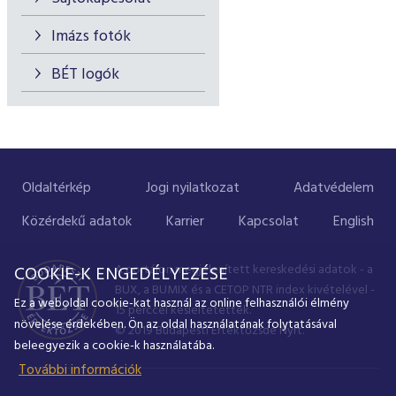
Imázs fotók
BÉT logók
Oldaltérkép
Jogi nyilatkozat
Adatvédelem
Közérdekű adatok
Karrier
Kapcsolat
English
A portálon megjelenített kereskedési adatok - a
COOKIE-K ENGEDÉLYEZÉSE
BUX, a BUMIX és a CETOP NTR index kivételével -
Ez a weboldal cookie-kat használ az online felhasználói élmény
15 perccel késleltetettek.
növelése érdekében. Ön az oldal használatának folytatásával
© 2019 Budapesti Értéktőzsde Nyrt.
beleegyezik a cookie-k használatába.
További információk