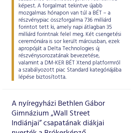
képest. A forgalmat tekintve újabb
mozgalmas hónapon van túl a BÉT – a
részvénypiac összforgalma 736 milliárd
forintot tett ki, amely napi átlagban 35
milliárd forintnak felel meg. Két csengetési
ceremóniára is sor került márciusban, ezek
apropóját a Delta Technologies új
részvénysorozatának bevezetése,
valamint a DM-KER BÉT Xtend platformról
a szabályozott piac Standard kategóriájába
lépése biztosította.
A nyíregyházi Bethlen Gábor
Gimnázium „Wall Street
Indiánjai” csapatának diákjai