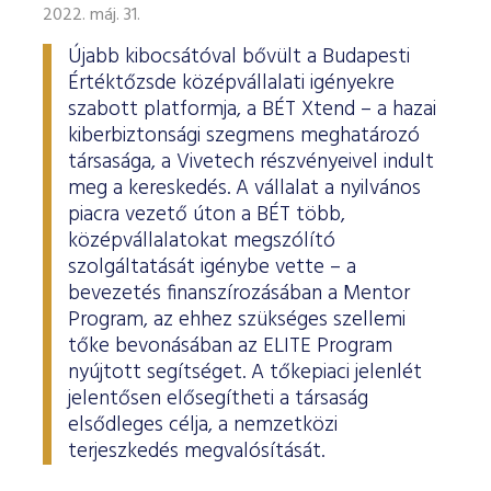
ESG Útmutató
2022. máj. 31.
Újabb kibocsátóval bővült a Budapesti
Értéktőzsde középvállalati igényekre
szabott platformja, a BÉT Xtend – a hazai
kiberbiztonsági szegmens meghatározó
társasága, a Vivetech részvényeivel indult
meg a kereskedés. A vállalat a nyilvános
piacra vezető úton a BÉT több,
középvállalatokat megszólító
szolgáltatását igénybe vette – a
bevezetés finanszírozásában a Mentor
Program, az ehhez szükséges szellemi
tőke bevonásában az ELITE Program
nyújtott segítséget. A tőkepiaci jelenlét
jelentősen elősegítheti a társaság
elsődleges célja, a nemzetközi
terjeszkedés megvalósítását.