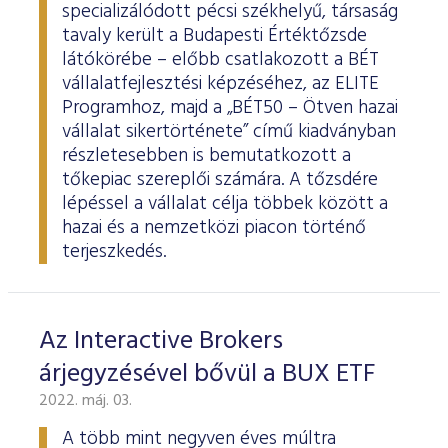
specializálódott pécsi székhelyű, társaság
tavaly került a Budapesti Értéktőzsde
látókörébe – előbb csatlakozott a BÉT
vállalatfejlesztési képzéséhez, az ELITE
Programhoz, majd a „BÉT50 – Ötven hazai
vállalat sikertörténete” című kiadványban
részletesebben is bemutatkozott a
tőkepiac szereplői számára. A tőzsdére
lépéssel a vállalat célja többek között a
hazai és a nemzetközi piacon történő
terjeszkedés.
Az Interactive Brokers
árjegyzésével bővül a BUX ETF
2022. máj. 03.
A több mint negyven éves múltra