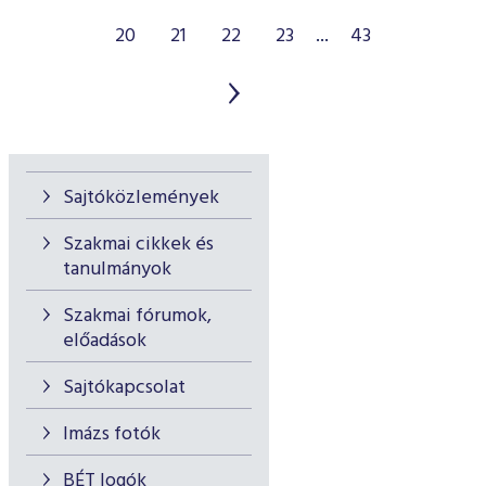
20
21
22
23
...
43
Sajtóközlemények
Szakmai cikkek és
tanulmányok
Szakmai fórumok,
előadások
Sajtókapcsolat
Imázs fotók
BÉT logók