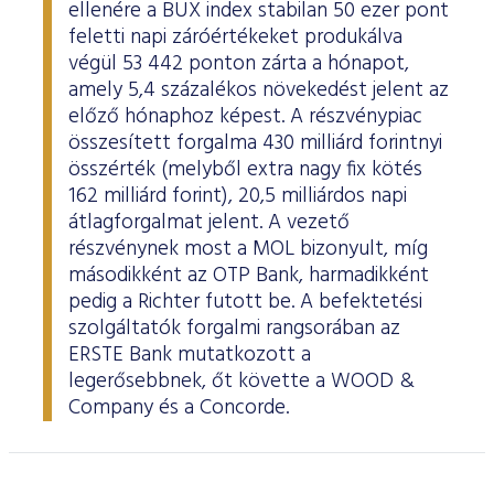
ellenére a BUX index stabilan 50 ezer pont
feletti napi záróértékeket produkálva
végül 53 442 ponton zárta a hónapot,
amely 5,4 százalékos növekedést jelent az
előző hónaphoz képest. A részvénypiac
összesített forgalma 430 milliárd forintnyi
összérték (melyből extra nagy fix kötés
162 milliárd forint), 20,5 milliárdos napi
átlagforgalmat jelent. A vezető
részvénynek most a MOL bizonyult, míg
másodikként az OTP Bank, harmadikként
pedig a Richter futott be. A befektetési
szolgáltatók forgalmi rangsorában az
ERSTE Bank mutatkozott a
legerősebbnek, őt követte a WOOD &
Company és a Concorde.