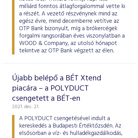
milliárd forintos átlagforgalommal vette ki
a részét. A vezető részvénynek mind az
egész évre, mind decemberre vetítve az
OTP Bank bizonyult, míg a brókercégek
forgalmi rangsorában éves viszonylatban a
WOOD & Company, az utolsó hónapot
tekintve az OTP Bank végzett az élen.
Újabb belépő a BÉT Xtend
piacára – a POLYDUCT
csengetett a BÉT-en
2021. dec. 21.
A POLYDUCT csengetésével indult a
kereskedés a Budapesti Értéktőzsdén. Az
elsősorban a víz- és hulladékgazdálkodás,