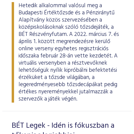
Hetedik alkalommal valósul meg a
Budapesti Értéktőzsde és a Pénziránytű
Alapítvány közös szervezésében a
középiskolásoknak szóló tőzsdejáték, a
BÉT Részvényfutam. A 2022. március 7. és
április 1. között megrendezésre kerülő
online verseny egyhetes regisztrációs
időszaka február 28-án vette kezdetét. A
virtuális versenyben a résztvevőknek
lehetőségük nyílik kipróbálni befektetési
érzéküket a tőzsde világában, a
legeredményesebb tőzsdecápákat pedig
értékes nyereményekkel jutalmazzák a
szervezők a játék végén.
BÉT Legek - Idén is fókuszban a