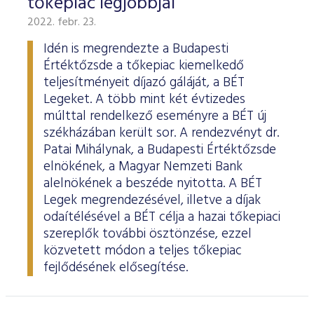
tőkepiac legjobbjai
2022. febr. 23.
Idén is megrendezte a Budapesti
Értéktőzsde a tőkepiac kiemelkedő
teljesítményeit díjazó gáláját, a BÉT
Legeket. A több mint két évtizedes
múlttal rendelkező eseményre a BÉT új
székházában került sor. A rendezvényt dr.
Patai Mihálynak, a Budapesti Értéktőzsde
elnökének, a Magyar Nemzeti Bank
alelnökének a beszéde nyitotta. A BÉT
Legek megrendezésével, illetve a díjak
odaítélésével a BÉT célja a hazai tőkepiaci
szereplők további ösztönzése, ezzel
közvetett módon a teljes tőkepiac
fejlődésének elősegítése.