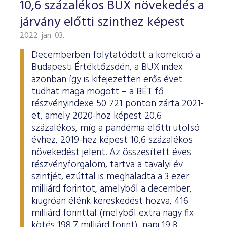
10,6 százalékos BUX növekedés a
járvány előtti szinthez képest
2022. jan. 03.
Decemberben folytatódott a korrekció a
Budapesti Értéktőzsdén, a BUX index
azonban így is kifejezetten erős évet
tudhat maga mögött – a BÉT fő
részvényindexe 50 721 ponton zárta 2021-
et, amely 2020-hoz képest 20,6
százalékos, míg a pandémia előtti utolsó
évhez, 2019-hez képest 10,6 százalékos
növekedést jelent. Az összesített éves
részvényforgalom, tartva a tavalyi év
szintjét, ezúttal is meghaladta a 3 ezer
milliárd forintot, amelyből a december,
kiugróan élénk kereskedést hozva, 416
milliárd forinttal (melyből extra nagy fix
kötés 198,7 milliárd forint), napi 19,8