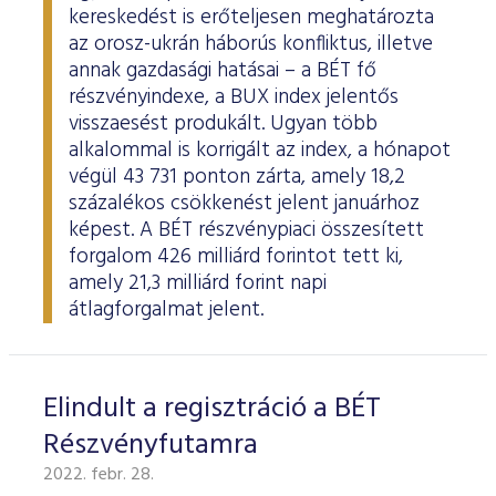
ESG Útmutató
kereskedést is erőteljesen meghatározta
az orosz-ukrán háborús konfliktus, illetve
annak gazdasági hatásai – a BÉT fő
részvényindexe, a BUX index jelentős
visszaesést produkált. Ugyan több
alkalommal is korrigált az index, a hónapot
végül 43 731 ponton zárta, amely 18,2
százalékos csökkenést jelent januárhoz
képest. A BÉT részvénypiaci összesített
forgalom 426 milliárd forintot tett ki,
amely 21,3 milliárd forint napi
átlagforgalmat jelent.
Elindult a regisztráció a BÉT
Részvényfutamra
2022. febr. 28.