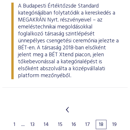
A Budapesti Értéktőzsde Standard
kategóriájában folytatódik a kereskedés a
MEGAKRÁN Nyrt. részvényeivel – az
emeléstechnikai megoldásokkal
foglalkozó társaság szintlépését
ünnepélyes csengetési ceremónia jelezte a
BÉT-en. A társaság 2018-ban elsőként
jelent meg a BÉT Xtend piacon, jelen
tőkebevonással a kategórialépést is
elsőként abszolválta a középvállalati
platform mezőnyéből.
1
...
13
14
15
16
17
18
19