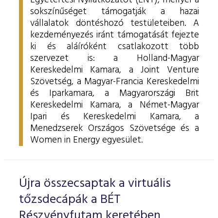
Egyetértési Nyilatkozatot (ENY), mellyel a
sokszínűséget támogatják a hazai
vállalatok döntéshozó testületeiben.
A
kezdeményezés iránt támogatását fejezte
ki és aláíróként csatlakozott több
szervezet is: a Holland-Magyar
Kereskedelmi Kamara, a Joint Venture
Szövetség, a Magyar-Francia Kereskedelmi
és Iparkamara, a
Magyarországi Brit
Kereskedelmi Kamara, a
Német-Magyar
Ipari és Kereskedelmi Kamara, a
Menedzserek Országos Szövetsége és a
Women in Energy egyesület.
Újra összecsaptak a virtuális
tőzsdecápák a BÉT
Részvényfutam keretében