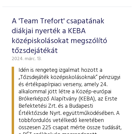
ESG Útmutató
A 'Team Trefort' csapatának
diákjai nyerték a KEBA
középiskolásokat megszólító
tőzsdejátékát
2024. márc. 13.
Idén is rengeteg izgalmat hozott a
„Tőzsdejáték középiskolásoknak” pénzügyi
és értékpapírpiaci verseny, amely 24.
alkalommal jött létre a Közép-európai
Brókerképző Alapítvány (KEBA), az Erste
Befektetési Zrt. és a Budapesti
Értéktőzsde Nyrt. együttműködésében. A
többfordulós vetélkedő keretében
összesen 225 csapat mérte össze tudását,