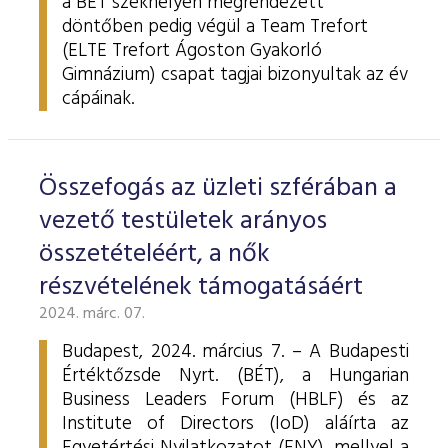
a BÉT székhelyén megrendezett
döntőben pedig végül a Team Trefort
(ELTE Trefort Ágoston Gyakorló
Gimnázium) csapat tagjai bizonyultak az év
cápáinak.
Összefogás az üzleti szférában a
vezető testületek arányos
összetételéért, a nők
részvételének támogatásáért
2024. márc. 07.
Budapest, 2024. március 7. – A Budapesti
Értéktőzsde Nyrt. (BÉT), a Hungarian
Business Leaders Forum (HBLF) és az
Institute of Directors (IoD) aláírta az