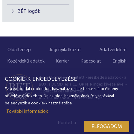
BÉT logók
Oldaltérkép
Jogi nyilatkozat
Adatvédelem
Közérdekű adatok
Karrier
Kapcsolat
English
A portálon megjelenített kereskedési adatok - a
COOKIE-K ENGEDÉLYEZÉSE
BUX, a BUMIX és a CETOP NTR index kivételével -
Ez a weboldal cookie-kat használ az online felhasználói élmény
15 perccel késleltetettek.
növelése érdekében. Ön az oldal használatának folytatásával
© 2019 Budapesti Értéktőzsde Nyrt.
beleegyezik a cookie-k használatába.
További információk
Ponte.hu
ELFOGADOM