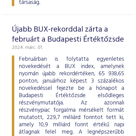
társaság.
Újabb BUX-rekorddal zárta a
februárt a Budapesti Értéktőzsde
2024. márc. 01.
Februárban is folytatta egyenletes
növekedését a BUX index, amelynek
nyomán újabb rekordértéken, 65 938,65
ponton, januárhoz képest 3 százalékos
növekedéssel fejezte be a hónapot a
Budapesti Értéktőzsde elsődleges
részvénymutatója. Az azonnali
részvénypiac forgalma mérsékelt formát
mutatott, 229,7 milliárd forintot tett ki,
amely 10,9 milliárd forint értékű napi
átlagnak felel meg. A legnépszerűbb