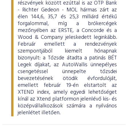
részvények között ezúttal is az OTP Bank
- Richter Gedeon - MOL hármas zárt az
élen 144,6, 35,7 és 25,3 milliárd értékű
forgalommal, míg a brókercégek
mezőnyében az ERSTE, a Concorde és a
Wood & Company jeleskedett leginkább.
Február emellett a rendezvények
szempontjából kiemelt hónapnak
bizonyult: a Tőzsde átadta a patinás BÉT
Legek díjakat, az AutoWallis ünnepélyes
csengetéssel ünnepelte tőzsdei
bevezetésének ötödik évfordulóját,
emellett február 19-én elstartolt az
XTEND index, amely egyedi lehetőséget
kínál az Xtend platformon jelenlévő kis- és
középvállalkozások számára a nyilvános
jelenlétet illetően.