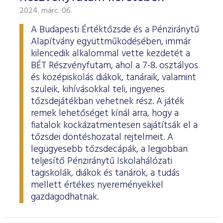
2024. márc. 06.
A Budapesti Értéktőzsde és a Pénziránytű
Alapítvány együttműködésében, immár
kilencedik alkalommal vette kezdetét a
BÉT Részvényfutam, ahol a 7-8. osztályos
és középiskolás diákok, tanáraik, valamint
szüleik, kihívásokkal teli, ingyenes
tőzsdejátékban vehetnek rész. A játék
remek lehetőséget kínál arra, hogy a
fiatalok kockázatmentesen sajátítsák el a
tőzsdei döntéshozatal rejtelmeit. A
legügyesebb tőzsdecápák, a legjobban
teljesítő Pénziránytű Iskolahálózati
tagiskolák, diákok és tanárok, a tudás
mellett értékes nyereményekkel
gazdagodhatnak.