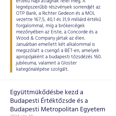
értékű napi átlagnak felel meg. A
legnépszerűbb részvények sorrendjét az
OTP Bank, a Richter Gedeon és a MOL
vezette 167,5, 40,1 és 31,9 milliárd értékű
forgalommal, míg a brókercégek
mezőnyében az Erste, a Concorde és a
Wood & Company jártak az élen.
Januárban emellett két alkalommal is
megszólalt a csengő a BÉT-en, amelyek
apropójaként a budapesti tőzsdézés 160.
jubileuma, valamint a Gloster
kategórialépése szolgált.
Együttmükődésbe kezd a
Budapesti Értéktőzsde és a
Budapesti Metropolitan Egyetem