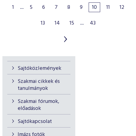
1
...
5
6
7
8
9
10
11
12
13
14
15
...
43
Sajtóközlemények
Szakmai cikkek és
tanulmányok
Szakmai fórumok,
előadások
Sajtókapcsolat
Imázs fotók