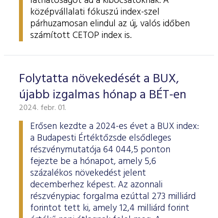
láthatóságot ad a kibocsátóknak. A
középvállalati fókuszú index-szel
párhuzamosan elindul az új, valós időben
számított CETOP index is.
Folytatta növekedését a BUX,
újabb izgalmas hónap a BÉT-en
2024. febr. 01.
Erősen kezdte a 2024-es évet a BUX index:
a Budapesti Értéktőzsde elsődleges
részvénymutatója 64 044,5 ponton
fejezte be a hónapot, amely 5,6
százalékos növekedést jelent
decemberhez képest. Az azonnali
részvénypiac forgalma ezúttal 273 milliárd
forintot tett ki, amely 12,4 milliárd forint