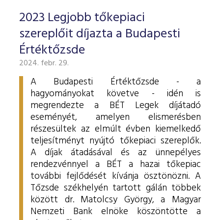
2023 Legjobb tőkepiaci
szereplőit díjazta a Budapesti
Értéktőzsde
2024. febr. 29.
A Budapesti Értéktőzsde - a
hagyományokat követve - idén is
megrendezte a BÉT Legek díjátadó
eseményét, amelyen elismerésben
részesültek az elmúlt évben kiemelkedő
teljesítményt nyújtó tőkepiaci szereplők.
A díjak átadásával és az ünnepélyes
rendezvénnyel a BÉT a hazai tőkepiac
további fejlődését kívánja ösztönözni. A
Tőzsde székhelyén tartott gálán többek
között dr. Matolcsy György, a Magyar
Nemzeti Bank elnöke köszöntötte a