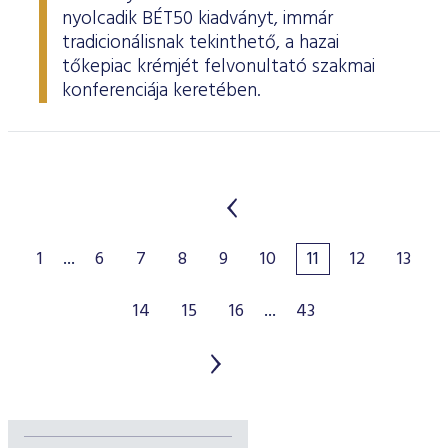
nyolcadik BÉT50 kiadványt, immár
tradicionálisnak tekinthető, a hazai
tőkepiac krémjét felvonultató szakmai
konferenciája keretében.
1
...
6
7
8
9
10
11
12
13
14
15
16
...
43