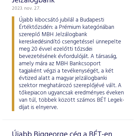
Jelzálogbank
2023. nov. 27.
Újabb kibocsátó jubilál a Budapesti
Értéktőzsdén: a Prémium kategóriában
szereplő MBH Jelzálogbank
kereskedésindító csengetéssel ünnepelte
meg 20 évvel ezelőtti tőzsdei
bevezetésének évfordulóját. A társaság,
amely mára az MBH Bankcsoport
tagjaként végzi a tevékenységét, a két
évtized alatt a magyar jelzálogbanki
szektor meghatározó szereplőjévé vált. A
tőkepiacon ugyancsak eredményes éveken
van túl, többek között számos BÉT Legek-
díjat is elnyerve.
Újabb Biggeorge cég a BÉT-en