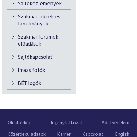
Sajtóközlemények
Szakmai cikkek és
tanulmányok
Szakmai fórumok,
előadások
Sajtókapcsolat
Imázs fotók
BÉT logók
Oldaltérkép
Jogi nyilatkozat
Adatvédelem
Közérdekű adatok
Karrier
Kapcsolat
English