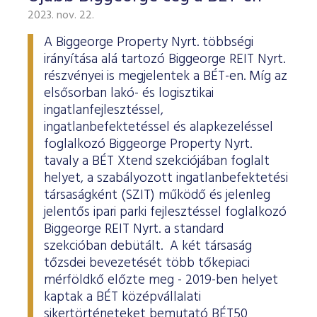
2023. nov. 22.
A Biggeorge Property Nyrt. többségi
irányítása alá tartozó Biggeorge REIT Nyrt.
részvényei is megjelentek a BÉT-en. Míg az
elsősorban lakó- és logisztikai
ingatlanfejlesztéssel,
ingatlanbefektetéssel és alapkezeléssel
foglalkozó Biggeorge Property Nyrt.
tavaly a BÉT Xtend szekciójában foglalt
helyet, a szabályozott ingatlanbefektetési
társaságként (SZIT) működő és jelenleg
jelentős ipari parki fejlesztéssel foglalkozó
Biggeorge REIT Nyrt. a standard
szekcióban debütált. A két társaság
tőzsdei bevezetését több tőkepiaci
mérföldkő előzte meg - 2019-ben helyet
kaptak a BÉT középvállalati
sikertörténeteket bemutató BÉT50