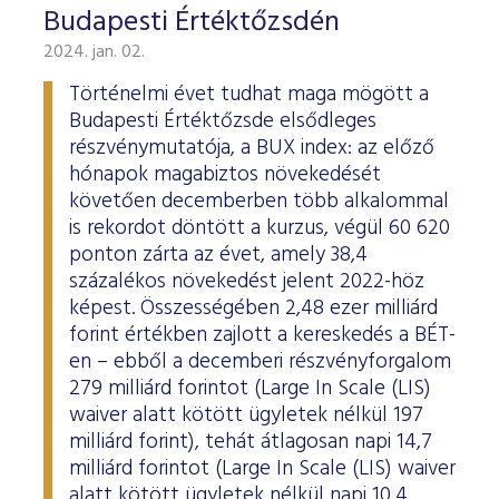
Budapesti Értéktőzsdén
2024. jan. 02.
Történelmi évet tudhat maga mögött a
Budapesti Értéktőzsde elsődleges
részvénymutatója, a BUX index: az előző
hónapok magabiztos növekedését
követően decemberben több alkalommal
is rekordot döntött a kurzus, végül 60 620
ponton zárta az évet, amely 38,4
százalékos növekedést jelent 2022-höz
képest. Összességében 2,48 ezer milliárd
forint értékben zajlott a kereskedés a BÉT-
en – ebből a decemberi részvényforgalom
279 milliárd forintot (Large In Scale (LIS)
waiver alatt kötött ügyletek nélkül 197
milliárd forint), tehát átlagosan napi 14,7
milliárd forintot (Large In Scale (LIS) waiver
alatt kötött ügyletek nélkül napi 10,4