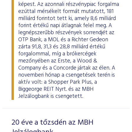
képest. Az azonnali részvénypiac forgalma
ezúttal mérsékelt formát mutatott, 181
milliárd forintot tett ki, amely 8,6 milliárd
forint értékű napi átlagnak felel meg. A
legnépszerűbb részvények sorrendjét az
OTP Bank, a MOL és a Richter Gedeon
zárta 91,8, 31,3 és 28,8 milliárd értékű
forgalommal, míg a brókercégek
mezőnyében az Erste, a Wood &
Company és a Concorde jártak az élen. A
novemberi hónap a csengetések terén is
aktív volt: a Shopper Park Plus, a
Biggeorge REIT Nyrt. és az MBH
Jelzálogbank is csengetett.
20 éve a tőzsdén az MBH