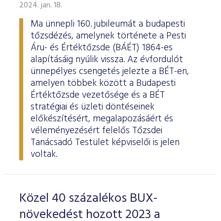
ESG Útmutató
2024. jan. 18.
Ma ünnepli 160. jubileumát a budapesti
tőzsdézés, amelynek története a Pesti
Áru- és Értéktőzsde (BÁÉT) 1864-es
alapításáig nyúlik vissza. Az évfordulót
ünnepélyes csengetés jelezte a BÉT-en,
amelyen többek között a Budapesti
Értéktőzsde vezetősége és a BÉT
stratégiai és üzleti döntéseinek
előkészítésért, megalapozásáért és
véleményezésért felelős Tőzsdei
Tanácsadó Testület képviselői is jelen
voltak.
Közel 40 százalékos BUX-
növekedést hozott 2023 a