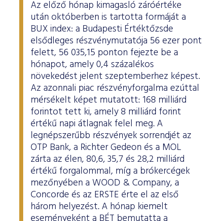
Az előző hónap kimagasló záróértéke
után októberben is tartotta formáját a
BUX index: a Budapesti Értéktőzsde
elsődleges részvénymutatója 56 ezer pont
felett, 56 035,15 ponton fejezte be a
hónapot, amely 0,4 százalékos
növekedést jelent szeptemberhez képest.
Az azonnali piac részvényforgalma ezúttal
mérsékelt képet mutatott: 168 milliárd
forintot tett ki, amely 8 milliárd forint
értékű napi átlagnak felel meg. A
legnépszerűbb részvények sorrendjét az
OTP Bank, a Richter Gedeon és a MOL
zárta az élen, 80,6, 35,7 és 28,2 milliárd
értékű forgalommal, míg a brókercégek
mezőnyében a WOOD & Company, a
Concorde és az ERSTE érte el az első
három helyezést. A hónap kiemelt
eseményeként a BÉT bemutatta a