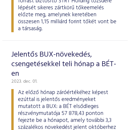
forrást biztosító STRT Holding tőzsdére
lépését sikeres zártkörű tőkeemelés
előzte meg, amelynek keretében
összesen 1,15 milliárd forint tőkét vont be
a társaság.
Jelentős BUX-növekedés,
csengetésekkel teli hónap a BÉT-
en
2023. dec. 01.
Az előző hónap záróértékéhez képest
ezúttal is jelentős eredményeket
mutatott a BUX: a BÉT elsődleges
részvénymutatója 57 878,43 ponton
fejezte be a hónapot, amely további 3,3
százalékos növekedést jelent októberhez