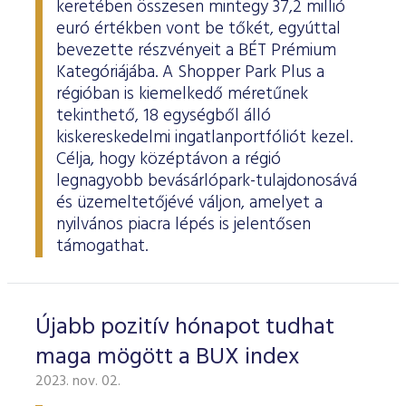
keretében összesen mintegy 37,2 millió
euró értékben vont be tőkét, egyúttal
bevezette részvényeit a BÉT Prémium
Kategóriájába. A Shopper Park Plus a
régióban is kiemelkedő méretűnek
tekinthető, 18 egységből álló
kiskereskedelmi ingatlanportfóliót kezel.
Célja, hogy középtávon a régió
legnagyobb bevásárlópark-tulajdonosává
és üzemeltetőjévé váljon, amelyet a
nyilvános piacra lépés is jelentősen
támogathat.
Újabb pozitív hónapot tudhat
maga mögött a BUX index
2023. nov. 02.