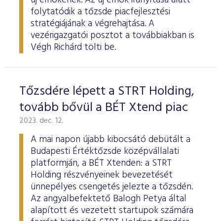
új elnökének. Az új elnök irányítása alatt
folytatódik a tőzsde piacfejlesztési
stratégiájának a végrehajtása. A
vezérigazgatói posztot a továbbiakban is
Végh Richárd tölti be.
Tőzsdére lépett a STRT Holding,
tovább bővül a BÉT Xtend piac
2023. dec. 12.
A mai napon újabb kibocsátó debütált a
Budapesti Értéktőzsde középvállalati
platformján, a BÉT Xtenden: a STRT
Holding részvényeinek bevezetését
ünnepélyes csengetés jelezte a tőzsdén.
Az angyalbefektető Balogh Petya által
alapított és vezetett startupok számára