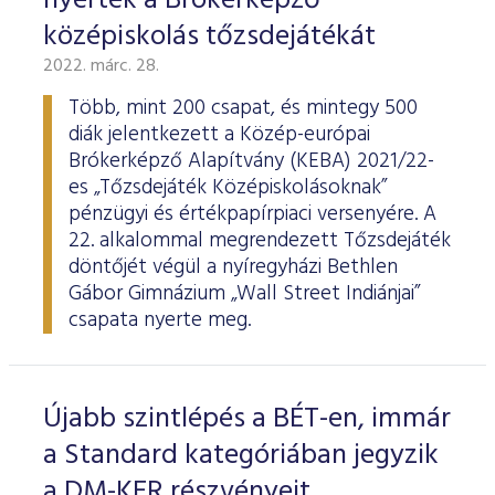
nyerték a Brókerképző
középiskolás tőzsdejátékát
2022. márc. 28.
Több, mint 200 csapat, és mintegy 500
diák jelentkezett a Közép-európai
Brókerképző Alapítvány (KEBA) 2021/22-
es „Tőzsdejáték Középiskolásoknak”
pénzügyi és értékpapírpiaci versenyére. A
22. alkalommal megrendezett Tőzsdejáték
döntőjét végül a nyíregyházi Bethlen
Gábor Gimnázium „Wall Street Indiánjai”
csapata nyerte meg.
Újabb szintlépés a BÉT-en, immár
a Standard kategóriában jegyzik
a DM-KER részvényeit