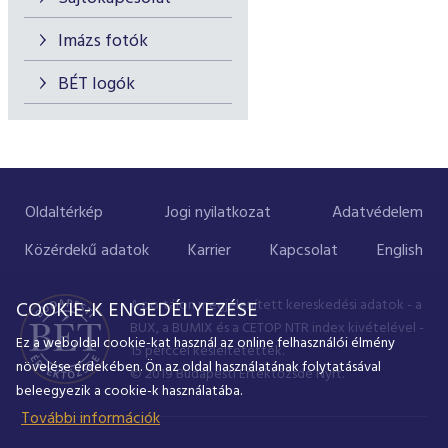
Imázs fotók
BÉT logók
Oldaltérkép
Jogi nyilatkozat
Adatvédelem
Közérdekű adatok
Karrier
Kapcsolat
English
A portálon megjelenített kereskedési adatok - a
COOKIE-K ENGEDÉLYEZÉSE
BUX, a BUMIX és a CETOP NTR index kivételével -
Ez a weboldal cookie-kat használ az online felhasználói élmény
15 perccel késleltetettek.
növelése érdekében. Ön az oldal használatának folytatásával
© 2019 Budapesti Értéktőzsde Nyrt.
beleegyezik a cookie-k használatába.
További információk