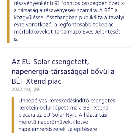
részvényenkénti 93 forintos összegben fizet ki
a társaság a részvényesek számára. A BÉT a
közgyűléssel összhangban
publikálta
a tavalyi
évre vonatkozó, a legfontosabb tőkepiaci
mérföldköveket tartalmazó Éves Jelentését
is.
Az EU-Solar csengetett,
napenergia-társasággal bővül a
BÉT Xtend piac
2022. máj. 09.
Ünnepélyes kereskedésindító csengetés
keretein belül lépett ma a BÉT Xtend
piacára az EU-Solar Nyrt. A háztartási
méretű naperőművek, illetve
napelemrendszerek telepítésére