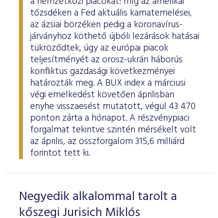
a nemzetközi piacokat: míg az amerikai
tőzsdéken a Fed aktuális kamatemelései,
az ázsiai börzéken pedig a koronavírus-
járványhoz köthető újbóli lezárások hatásai
tükröződtek, úgy az európai piacok
teljesítményét az orosz-ukrán háborús
konfliktus gazdasági következményei
határozták meg. A BUX index a márciusi
végi emelkedést követően áprilisban
enyhe visszaesést mutatott, végül 43 470
ponton zárta a hónapot. A részvénypiaci
forgalmat tekintve szintén mérsékelt volt
az április, az összforgalom 315,6 milliárd
forintot tett ki.
Negyedik alkalommal tarolt a
kőszegi Jurisich Miklós