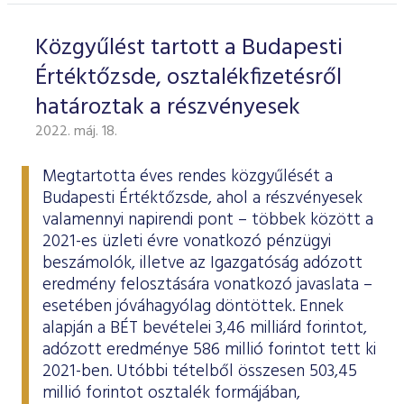
Közgyűlést tartott a Budapesti
Értéktőzsde, osztalékfizetésről
határoztak a részvényesek
2022. máj. 18.
Megtartotta éves rendes közgyűlését a
Budapesti Értéktőzsde, ahol a részvényesek
valamennyi napirendi pont – többek között a
2021-es üzleti évre vonatkozó pénzügyi
beszámolók, illetve az Igazgatóság adózott
eredmény felosztására vonatkozó javaslata –
esetében jóváhagyólag döntöttek. Ennek
alapján a BÉT bevételei 3,46 milliárd forintot,
adózott eredménye 586 millió forintot tett ki
2021-ben. Utóbbi tételből összesen 503,45
millió forintot osztalék formájában,