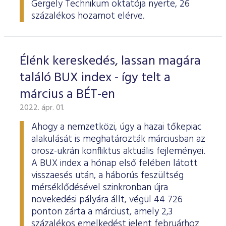
Gergely Technikum oktatója nyerte, 26
százalékos hozamot elérve.
Élénk kereskedés, lassan magára
találó BUX index - így telt a
március a BÉT-en
2022. ápr. 01.
Ahogy a nemzetközi, úgy a hazai tőkepiac
alakulását is meghatározták márciusban az
orosz-ukrán konfliktus aktuális fejleményei.
A BUX index a hónap első felében látott
visszaesés után, a háborús feszültség
mérséklődésével szinkronban újra
növekedési pályára állt, végül 44 726
ponton zárta a márciust, amely 2,3
százalékos emelkedést jelent februárhoz