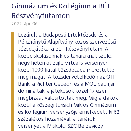
Gimnázium és Kollégium a BÉT
Részvényfutamon
2022. ápr. 06.
Lezárult a Budapesti Értéktőzsde és a
Pénziránytű Alapítvány közös szervezésű
tőzsdejátéka, a BÉT Részvényfutam. A
középiskolásoknak és tanáraiknak szóló,
négy héten át zajló virtuális versenyen
közel 1000 fiatal tőzsdecápa mérettette
meg magát. A tőzsdei vetélkedőn az OTP
Bank, a Richter Gedeon és a MOL papírjai
domináltak, a játékosok közel 17 ezer
megbízást valósítottak meg. Míg a diákok
közül a kőszegi Jurisich Miklós Gimnázium
és Kollégium versenyzője emelkedett ki 62
százalékos hozamával, a tanárok
versenyét a Miskolci SZC Berzeviczy