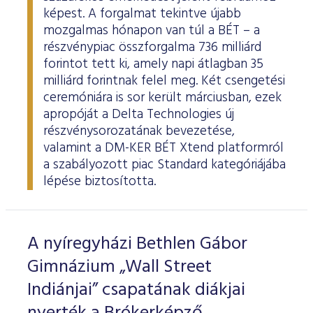
képest. A forgalmat tekintve újabb
mozgalmas hónapon van túl a BÉT – a
részvénypiac összforgalma 736 milliárd
forintot tett ki, amely napi átlagban 35
milliárd forintnak felel meg. Két csengetési
ceremóniára is sor került márciusban, ezek
apropóját a Delta Technologies új
részvénysorozatának bevezetése,
valamint a DM-KER BÉT Xtend platformról
a szabályozott piac Standard kategóriájába
lépése biztosította.
A nyíregyházi Bethlen Gábor
Gimnázium „Wall Street
Indiánjai” csapatának diákjai