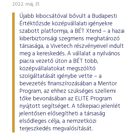
ESG Útmutató
2022. máj. 31.
Újabb kibocsátóval bővült a Budapesti
Értéktőzsde középvállalati igényekre
szabott platformja, a BÉT Xtend – a hazai
kiberbiztonsági szegmens meghatározó
társasága, a Vivetech részvényeivel indult
meg a kereskedés. A vállalat a nyilvános
piacra vezető úton a BÉT több,
középvállalatokat megszólító
szolgáltatását igénybe vette – a
bevezetés finanszírozásában a Mentor
Program, az ehhez szükséges szellemi
tőke bevonásában az ELITE Program
nyújtott segítséget. A tőkepiaci jelenlét
jelentősen elősegítheti a társaság
elsődleges célja, a nemzetközi
terjeszkedés megvalósítását.