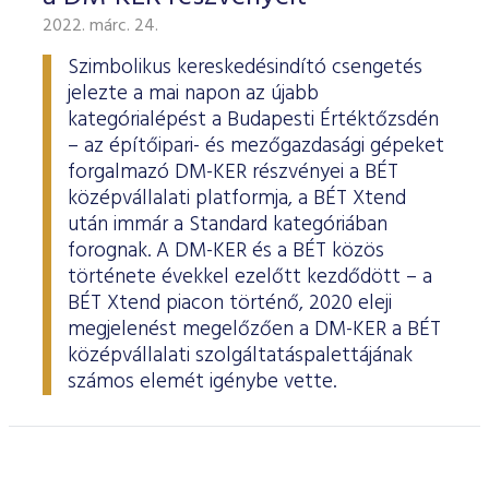
2022. márc. 24.
Szimbolikus kereskedésindító csengetés
jelezte a mai napon az újabb
kategórialépést a Budapesti Értéktőzsdén
– az építőipari- és mezőgazdasági gépeket
forgalmazó DM-KER részvényei a BÉT
középvállalati platformja, a BÉT Xtend
után immár a Standard kategóriában
forognak. A DM-KER és a BÉT közös
története évekkel ezelőtt kezdődött – a
BÉT Xtend piacon történő, 2020 eleji
megjelenést megelőzően a DM-KER a BÉT
középvállalati szolgáltatáspalettájának
számos elemét igénybe vette.