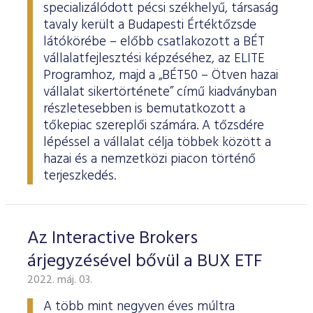
specializálódott pécsi székhelyű, társaság
tavaly került a Budapesti Értéktőzsde
látókörébe – előbb csatlakozott a BÉT
vállalatfejlesztési képzéséhez, az ELITE
Programhoz, majd a „BÉT50 – Ötven hazai
vállalat sikertörténete” című kiadványban
részletesebben is bemutatkozott a
tőkepiac szereplői számára. A tőzsdére
lépéssel a vállalat célja többek között a
hazai és a nemzetközi piacon történő
terjeszkedés.
Az Interactive Brokers
árjegyzésével bővül a BUX ETF
2022. máj. 03.
A több mint negyven éves múltra