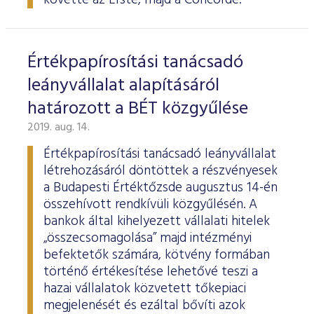
követte az Erste, majd a Concorde.
Értékpapírosítási tanácsadó
leányvállalat alapításáról
határozott a BÉT közgyűlése
2019. aug. 14.
Értékpapírosítási tanácsadó leányvállalat
létrehozásáról döntöttek a részvényesek
a Budapesti Értéktőzsde augusztus 14-én
összehívott rendkívüli közgyűlésén. A
bankok által kihelyezett vállalati hitelek
„összecsomagolása” majd intézményi
befektetők számára, kötvény formában
történő értékesítése lehetővé teszi a
hazai vállalatok közvetett tőkepiaci
megjelenését és ezáltal bővíti azok