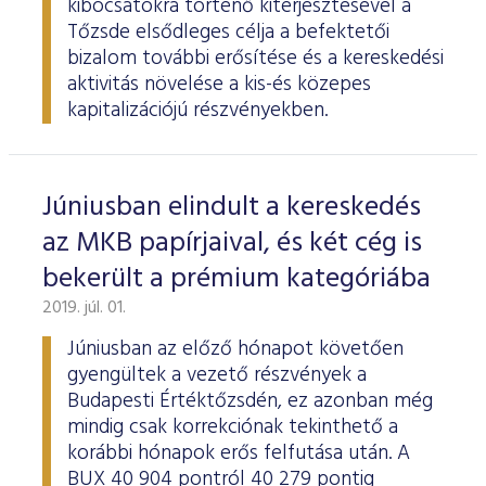
kibocsátókra történő kiterjesztésével a
Tőzsde elsődleges célja a befektetői
bizalom további erősítése és a kereskedési
aktivitás növelése a kis-és közepes
kapitalizációjú részvényekben.
Júniusban elindult a kereskedés
az MKB papírjaival, és két cég is
bekerült a prémium kategóriába
2019. júl. 01.
Júniusban az előző hónapot követően
gyengültek a vezető részvények a
Budapesti Értéktőzsdén, ez azonban még
mindig csak korrekciónak tekinthető a
korábbi hónapok erős felfutása után. A
BUX 40 904 pontról 40 279 pontig