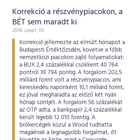
Korrekció a részvénypiacokon, a
BÉT sem maradt ki
2019. szept. 03.
Korrekció jellemezte az elmúlt hónapot a
Budapesti Értéktőzsdén, követve a főbb
nemzetközi piacokon zajló folyamatokat:
a BUX 2,4 százalékkal csökkent 40 764
pontról 39 794 pontig. A forgalom 202,5
milliárd forint volt a részvénypiacon, ami
kereskedési naponként 10,1 milliárd forint,
ez jóval meghaladta az előző két nyári
hónap szintjét. A forgalom 56 százalékát
az OTP adta, a bankpapír 2,4 százalékkal
került lejjebb 12 010 forintig. A
brókercégek közül a Wood tudhatta
magáénak a legnagyobb forgalmat, őt