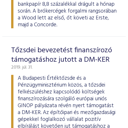
bankpapír 8,8 százalékkal drágult a hónap
során. A brókercégek forgalmi rangsorában
a Wood lett az első, őt követi az Erste,
majd a Concorde.
Tőzsdei bevezetést finanszírozó
támogatáshoz jutott a DM-KER
2019. júl. 31.
A Budapesti Értéktőzsde és a
Pénzügyminisztérium közös, a tőzsdei
felkészüléshez kapcsolódó költségek
finanszírozására szolgáló európai uniós
GINOP pályázata révén nyert támogatást
a DM-KER. Az építőipari és mezőgazdasági
gépekkel foglalkozó vállalat pozitív
elbírálást követően jut támogatáshoz a