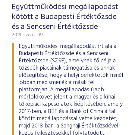
ESG Útmutató
Együttműködési megállapodást
kötött a Budapesti Értéktőzsde
és a Sencseni Értéktőzsde
2019. szept. 09.
Együttműködési megállapodást írt alá a
Budapesti Értéktőzsde és a Sencseni
Értéktőzsde (SZSE), amelynek fő célja a
tőzsdék piacainak támogatása és annak
elősegítése, hogy a helyi befektetők minél
jobban megismerjék a másik fél
platformjait. A megállapodás újabb
mérföldkövet jelent a magyar és a kínai
tőkepiaci kapcsolatok kiépítésében, amely
2017-ben, a BÉT és a Bank of China által
kötött megállapodással vette kezdetét,
majd 2018-ban, a Sanghaji Értéktőzsdével
közös fejlesztésekkel folytatódott.