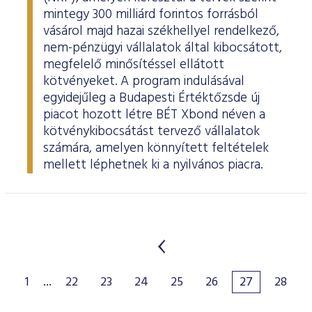
mintegy 300 milliárd forintos forrásból
vásárol majd hazai székhellyel rendelkező,
nem-pénzügyi vállalatok által kibocsátott,
megfelelő minősítéssel ellátott
kötvényeket. A program indulásával
egyidejűleg a Budapesti Értéktőzsde új
piacot hozott létre BÉT Xbond néven a
kötvénykibocsátást tervező vállalatok
számára, amelyen könnyített feltételek
mellett léphetnek ki a nyilvános piacra.
1
...
22
23
24
25
26
27
28