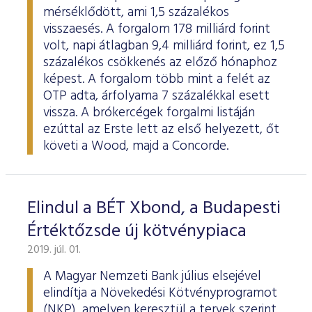
mérséklődött, ami 1,5 százalékos
visszaesés. A forgalom 178 milliárd forint
volt, napi átlagban 9,4 milliárd forint, ez 1,5
százalékos csökkenés az előző hónaphoz
képest. A forgalom több mint a felét az
OTP adta, árfolyama 7 százalékkal esett
vissza. A brókercégek forgalmi listáján
ezúttal az Erste lett az első helyezett, őt
követi a Wood, majd a Concorde.
Elindul a BÉT Xbond, a Budapesti
Értéktőzsde új kötvénypiaca
2019. júl. 01.
A Magyar Nemzeti Bank július elsejével
elindítja a Növekedési Kötvényprogramot
(NKP), amelyen keresztül a tervek szerint