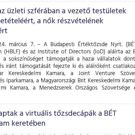
z üzleti szférában a vezető testületek
etételéért, a nők részvételének
rt
4. március 7. – A Budapesti Értéktőzsde Nyrt. (BÉT
 (HBLF) és az Institute of Directors (IoD) aláírta az 
l a sokszínűséget támogatják a hazai vállalatok dön
 iránt támogatását fejezte ki és aláíróként csatlakoz
ar Kereskedelmi Kamara, a Joint Venture Szövet
és Iparkamara, a
Magyarországi Brit Kereskedelmi Kama
elmi Kamara, a Menedzserek Országos Szövetsége
aptak a virtuális tőzsdecápák a BÉT
am keretében