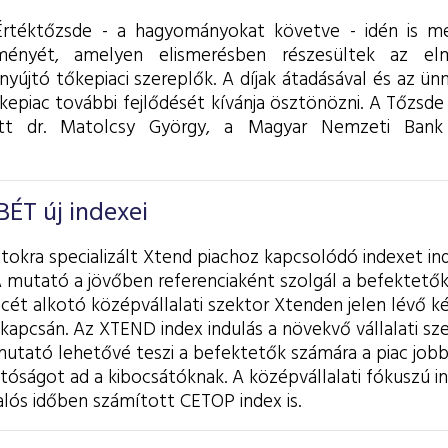
Értéktőzsde - a hagyományokat követve - idén is 
ményét, amelyen elismerésben részesültek az el
nyújtó tőkepiaci szereplők. A díjak átadásával és az ü
kepiac további fejlődését kívánja ösztönözni. A Tőzsde
tt dr. Matolcsy György, a Magyar Nemzeti Bank
BÉT új indexei
tokra specializált Xtend piachoz kapcsolódó indexet in
A mutató a jövőben referenciaként szolgál a befektetők
cét alkotó középvállalati szektor Xtenden jelen lévő k
 kapcsán. Az XTEND index indulás a növekvő vállalati s
 mutató lehetővé teszi a befektetők számára a piac job
tóságot ad a kibocsátóknak. A középvállalati fókuszú 
 valós időben számított CETOP index is.