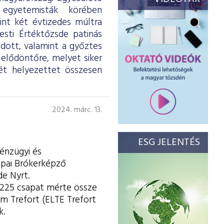
egyetemisták körében
int két évtizedes múltra
esti Értéktőzsde patinás
odott, valamint a győztes
elődöntőre, melyet siker
ét helyezettet összesen
2024. márc. 13.
ESG JELENTÉS
énzügyi és
ópai Brókerképző
de Nyrt.
225 csapat mérte össze
m Trefort (ELTE Trefort
k.