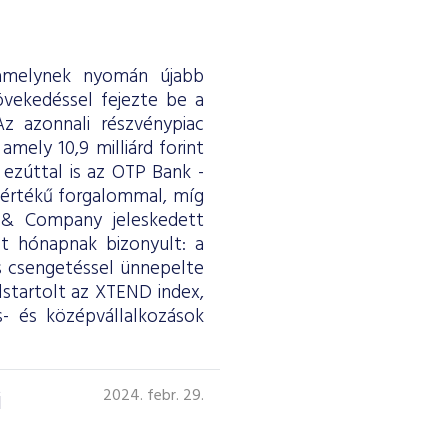
 amelynek nyomán újabb
övekedéssel fejezte be a
z azonnali részvénypiac
amely 10,9 milliárd forint
ezúttal is az OTP Bank -
d értékű forgalommal, míg
& Company jeleskedett
t hónapnak bizonyult: a
s csengetéssel ünnepelte
lstartolt az XTEND index,
s- és középvállalkozások
i
2024. febr. 29.