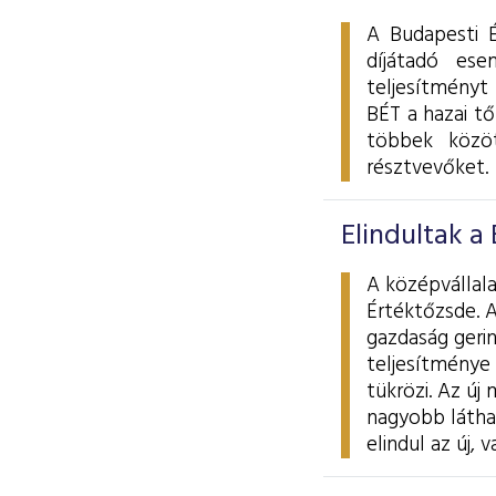
A Budapesti 
díjátadó ese
teljesítményt 
BÉT a hazai tő
többek közö
résztvevőket.
Elindultak a 
A középvállala
Értéktőzsde. 
gazdaság gerin
teljesítménye
tükrözi. Az új
nagyobb látha
elindul az új,