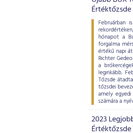
Értéktőzsde
Februárban i
rekordértéken
hónapot a Bu
forgalma mérsé
értékű napi á
Richter Gedeon
a brókercég
leginkább. Fe
Tőzsde átadta
tőzsdei bevez
amely egyedi 
számára a nyil
2023 Legjobb
Értéktőzsde