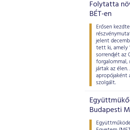
Folytatta n
BÉT-en
Erősen kezdte
részvénymutat
jelent decembe
tett ki, amely
sorrendjét az 
forgalommal,
jártak az élen
apropójaként a
szolgált.
Együttmükőd
Budapesti M
Együttműködés