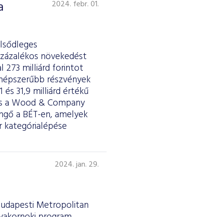
a
2024. febr. 01.
elsődleges
százalékos növekedést
 273 milliárd forintot
legnépszerűbb részvények
és 31,9 milliárd értékű
 és a Wood & Company
engő a BÉT-en, amelyek
r kategórialépése
a
2024. jan. 29.
Budapesti Metropolitan