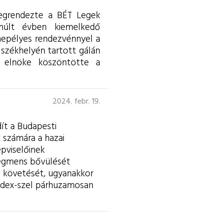
megrendezte a BÉT Legek
múlt évben kiemelkedő
nnepélyes rendezvénnyel a
 székhelyén tartott gálán
 elnöke köszöntötte a
2024. febr. 19.
dít a Budapesti
 számára a hazai
épviselőinek
zegmens bővülését
b követését, ugyanakkor
index-szel párhuzamosan