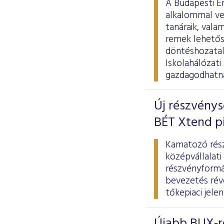
A Budapesti É
alkalommal ve
tanáraik, vala
remek lehetősé
döntéshozatal 
Iskolahálózati
gazdagodhatn
Új részvénys
BÉT Xtend p
Kamatozó rész
középvállalati
részvényformá
bevezetés rév
tőkepiaci jele
Újabb BUX-re