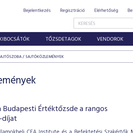
Bejelentkezés
Regisztráció
Elérhetőség
Be
KIBOCSÁTÓK
TŐZSDETAGOK
VENDOROK
SAJTÓSZOBA
SAJTÓKÖZLEMÉNYEK
lemények
a Budapesti Értéktőzsde a rangos
díjat
llamokbeli CFA Institute és a Befektetési Szakértők 