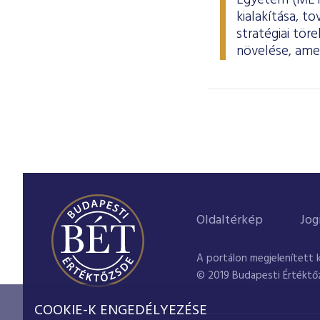
Egyetem (METU
kialakítása, t
stratégiai tör
növelése, ame
Oldaltérkép
Jog
A portálon megjelenített 
© 2019 Budapesti Értéktő
COOKIE-K ENGEDÉLYEZÉSE