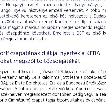
y Hungary) ismét megrendezte hagyományos, 
 angol nyelvű részvényelemzési versenyét. A több m
 vetélkedő keretében az első két helyezett a Budap
, a 2004 óta átadásra kerülő Kochmeister-díjjal gazdag
ikálta magát a március hónapban megrendezendő régiós 
iós középdöntő követheti. Emellett a BÉT az első k
 pénzjutalommal díjazta.
ort' csapatának diákjai nyerték a KEBA
sokat megszólító tőzsdejátékát
eg izgalmat hozott a „Tőzsdejáték középiskolásoknak” p
i verseny, amely 24. alkalommal jött létre a Közép-eur
BA), az Erste Befektetési Zrt. és a Budapesti Értéktőzs
ében. A többfordulós vetélkedő keretében összesen 
T székhelyén megrendezett döntőben pedig végül a Tea
ló Gimnázium) csapat tagjai bizonyultak az év cápáina