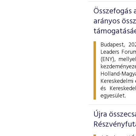
Összefogás a
arányos össz
támogatásáé
Budapest, 202
Leaders Forum
(ENY), mellye
kezdeményezés
Holland-Magy
Kereskedelmi 
és Keresked
egyesület.
Újra összecs
Részvényfut