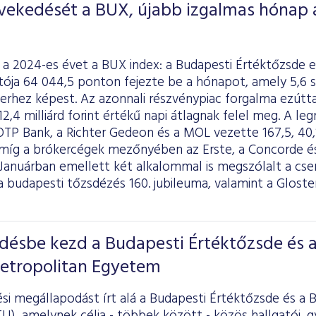
övekedését a BUX, újabb izgalmas hónap 
 a 2024-es évet a BUX index: a Budapesti Értéktőzsde 
ója 64 044,5 ponton fejezte be a hónapot, amely 5,6 
rhez képest. Az azonnali részvénypiac forgalma ezúttal
 12,4 milliárd forint értékű napi átlagnak felel meg. A 
OTP Bank, a Richter Gedeon és a MOL vezette 167,5, 40,1 
 míg a brókercégek mezőnyében az Erste, a Concorde
. Januárban emellett két alkalommal is megszólalt a cs
 budapesti tőzsdézés 160. jubileuma, valamint a Gloste
ésbe kezd a Budapesti Értéktőzsde és 
etropolitan Egyetem
i megállapodást írt alá a Budapesti Értéktőzsde és a 