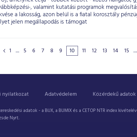
), amelynek célja - többek között - közös hallgatói, 
ovábbképzési-, valamint kutatási programok megvalósítá
ekvése a lakosság, azon belül is a fiatal korosztály pén
lyet jelen megállapodás is támogat
1
...
5
6
7
8
9
10
11
12
13
14
15
...
i nyilatkozat
Adatvédelem
Közérdekű adatok
kereskedési adatok - a BUX, a BUMIX és a CETOP NTR index kivételével
zsde Nyrt.