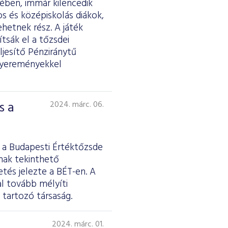
ében, immár kilencedik
s és középiskolás diákok,
ehetnek rész. A játék
tsák el a tőzsdei
ljesítő Pénziránytű
 nyereményekkel
s a
2024. márc. 06.
 a Budapesti Értéktőzsde
nak tekinthető
és jelezte a BÉT-en. A
l tovább mélyíti
 tartozó társaság.
2024. márc. 01.