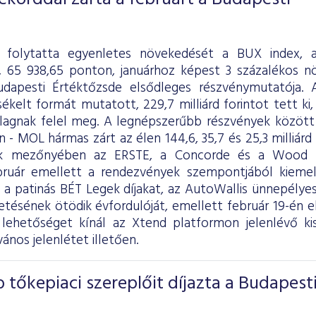
s folytatta egyenletes növekedését a BUX index,
, 65 938,65 ponton, januárhoz képest 3 százalékos n
dapesti Értéktőzsde elsődleges részvénymutatója. A
kelt formát mutatott, 229,7 milliárd forintot tett ki, 
tlagnak felel meg. A legnépszerűbb részvények között 
 - MOL hármas zárt az élen 144,6, 35,7 és 25,3 milliár
ek mezőnyében az ERSTE, a Concorde és a Wood 
bruár emellett a rendezvények szempontjából kiemel
 a patinás BÉT Legek díjakat, az AutoWallis ünnepélye
etésének ötödik évfordulóját, emellett február 19-én e
lehetőséget kínál az Xtend platformon jelenlévő ki
vános jelenlétet illetően.
 tőkepiaci szereplőit díjazta a Budapest