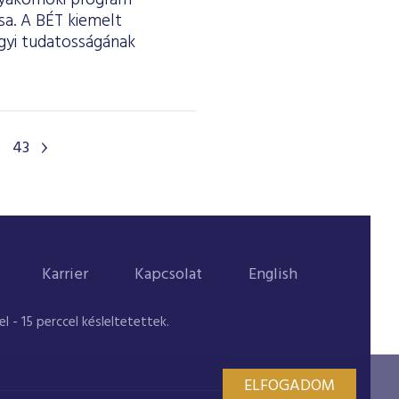
gyakornoki program
sa. A BÉT kiemelt
zügyi tudatosságának
43
Karrier
Kapcsolat
English
 - 15 perccel késleltetettek.
ELFOGADOM