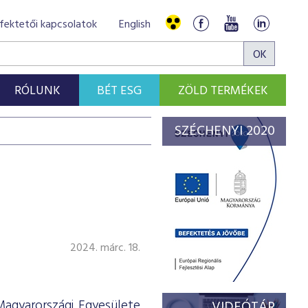
fektetői kapcsolatok
English
RÓLUNK
BÉT ESG
ZÖLD TERMÉKEK
SZÉCHENYI 2020
2024. márc. 18.
Magyarországi Egyesülete
VIDEÓTÁR