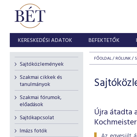
KERESKEDÉSI ADATOK
BEFEKTETŐK
FŐOLDAL
RÓLUNK
Sajtóközlemények
Szakmai cikkek és
Sajtóköz
tanulmányok
Szakmai fórumok,
előadások
Újra átadta 
Sajtókapcsolat
Kochmeister-
Imázs fotók
Az egyesült á