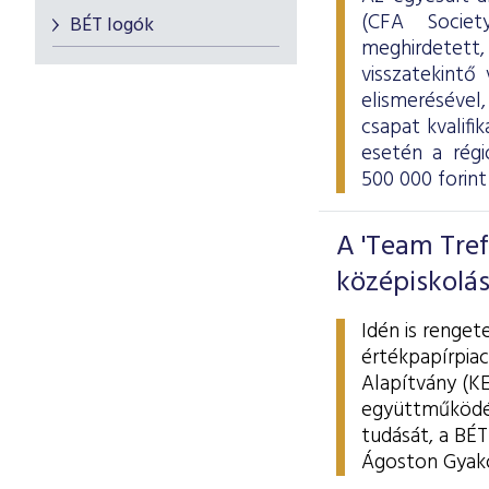
(CFA Societ
BÉT logók
meghirdetett,
visszatekintő
elismerésével
csapat kvalif
esetén a rég
500 000 forint
A 'Team Tref
középiskolá
Idén is renget
értékpapírpiac
Alapítvány (KE
együttműködés
tudását, a BÉ
Ágoston Gyakor