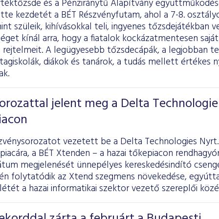
rtéktőzsde és a Pénziránytű Alapítvány együttműködés
tte kezdetét a BÉT Részvényfutam, ahol a 7-8. osztályo
mint szüleik, kihívásokkal teli, ingyenes tőzsdejátékban v
get kínál arra, hogy a fiatalok kockázatmentesen sajátí
rejtelmeit. A legügyesebb tőzsdecápák, a legjobban te
 tagiskolák, diákok és tanárok, a tudás mellett értékes
ak.
orozattal jelent meg a Delta Technologie
iacon
vénysorozatot vezetett be a Delta Technologies Nyrt.
 piacára, a BÉT Xtenden – a hazai tőkepiacon rendhagyó
tum megjelenését ünnepélyes kereskedésindító csenget
én folytatódik az Xtend szegmens növekedése, egyútta
nlétét a hazai informatikai szektor vezető szereplői közé
korddal zárta a februárt a Budapesti