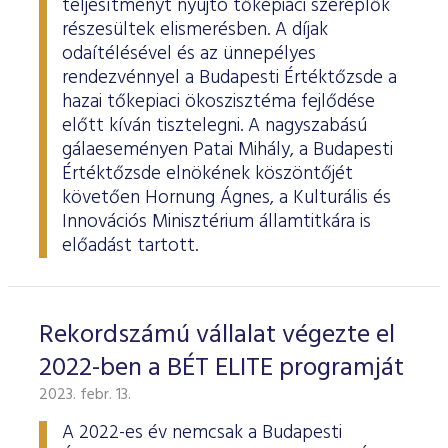
teljesítményt nyújtó tőkepiaci szereplők
részesültek elismerésben. A díjak
odaítélésével és az ünnepélyes
rendezvénnyel a Budapesti Értéktőzsde a
hazai tőkepiaci ökoszisztéma fejlődése
előtt kíván tisztelegni. A nagyszabású
gálaeseményen Patai Mihály, a Budapesti
Értéktőzsde elnökének köszöntőjét
követően Hornung Ágnes, a Kulturális és
Innovációs Minisztérium államtitkára is
előadást tartott.
Rekordszámú vállalat végezte el
2022-ben a BÉT ELITE programját
2023. febr. 13.
A 2022-es év nemcsak a Budapesti