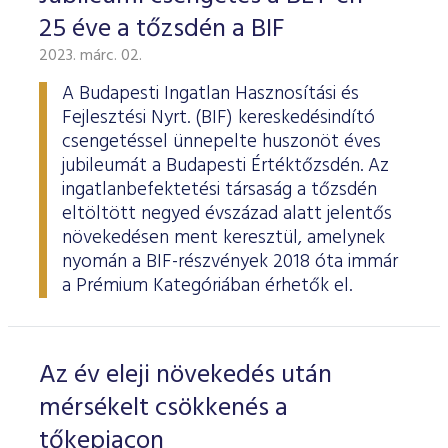
25 éve a tőzsdén a BIF
2023. márc. 02.
A Budapesti Ingatlan Hasznosítási és
Fejlesztési Nyrt. (BIF) kereskedésindító
csengetéssel ünnepelte huszonöt éves
jubileumát a Budapesti Értéktőzsdén. Az
ingatlanbefektetési társaság a tőzsdén
eltöltött negyed évszázad alatt jelentős
növekedésen ment keresztül, amelynek
nyomán a BIF-részvények 2018 óta immár
a Prémium Kategóriában érhetők el.
Az év eleji növekedés után
mérsékelt csökkenés a
tőkepiacon