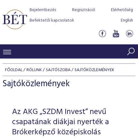
Bejelentkezés
Regisztráció
Elérhetőség
Befektetői kapcsolatok
English
KERESKEDÉSI ADATOK
FŐOLDAL
RÓLUNK
SAJTÓSZOBA
SAJTÓKÖZLEMÉNYEK
INDEXEK
BEFEKTETŐK
Sajtóközlemények
Részvényindexek
Piaci forgalom
Termékcsoportok
KIBOCSÁTÓK
Kötvényindexek
Kedvenc instrumentumok
Szabályozás
Indexek
Részvény és vállalati kötvény tőzsdei bevezetését támoga
Az AKG „SZDM Invest” nevű
TŐZSDETAGOK
Jelzáloglevél indexek
program
Azonnali Piac
Alkalmazott díjstruktúra
BÉT szabályzatok
Részvény szekció
csapatának diákjai nyerték a
Tőzsdetagok, üzletkötők
VENDOROK
Vállalati kötvény indexek
Származékos piac
BÉT Xtend - Részvénypiac egyszerűen
Részvények
Brókerképző középiskolás
Elszámolás
Befektetővédelem
Hitelpapír szekció
Útmutató a taggá váláshoz