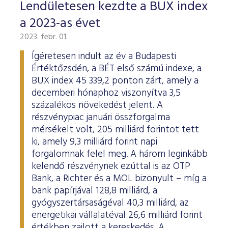
Lendületesen kezdte a BUX index
a 2023-as évet
2023. febr. 01.
Ígéretesen indult az év a Budapesti
Értéktőzsdén, a BÉT első számú indexe, a
BUX index 45 339,2 ponton zárt, amely a
decemberi hónaphoz viszonyítva 3,5
százalékos növekedést jelent. A
részvénypiac januári összforgalma
mérsékelt volt, 205 milliárd forintot tett
ki, amely 9,3 milliárd forint napi
forgalomnak felel meg. A három leginkább
kelendő részvénynek ezúttal is az OTP
Bank, a Richter és a MOL bizonyult – míg a
bank papírjával 128,8 milliárd, a
gyógyszertársaságéval 40,3 milliárd, az
energetikai vállalatéval 26,6 milliárd forint
értékben zajlott a kereskedés. A