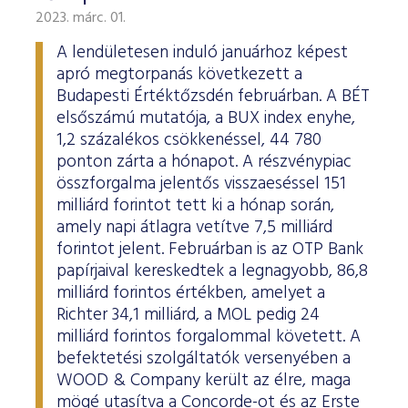
2023. márc. 01.
A lendületesen induló januárhoz képest
apró megtorpanás következett a
Budapesti Értéktőzsdén februárban. A BÉT
elsőszámú mutatója, a BUX index enyhe,
1,2 százalékos csökkenéssel, 44 780
ponton zárta a hónapot. A részvénypiac
összforgalma jelentős visszaeséssel 151
milliárd forintot tett ki a hónap során,
amely napi átlagra vetítve 7,5 milliárd
forintot jelent. Februárban is az OTP Bank
papírjaival kereskedtek a legnagyobb, 86,8
milliárd forintos értékben, amelyet a
Richter 34,1 milliárd, a MOL pedig 24
milliárd forintos forgalommal követett. A
befektetési szolgáltatók versenyében a
WOOD & Company került az élre, maga
mögé utasítva a Concorde-ot és az Erste