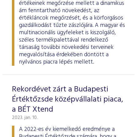
értékeinek megőrzése mellett a dinamikus
ám fenntartható növekedést, az
értékláncok megőrzését, és a körforgásos
gazdálkodást tűzte zászlójára. A magyar és
multinacionális ügyfeleket is kiszolgáló,
széles termékpalettával rendelkező
társaság további növekedési terveinek
megvalósítása érdekében döntött a
nyilvános piacra lépés mellett.
Rekordévet zárt a Budapesti
Értéktőzsde középvállalati piaca,
a BÉT Xtend
2023. jan. 10.
A 2022-es év kiemelkedő eredménye a
Budapesti Értéktőzsde számára, hogy a