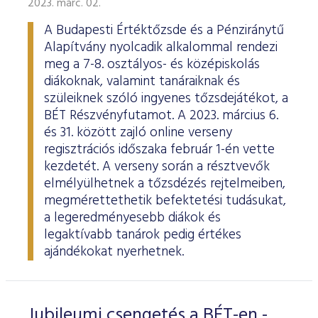
2023. márc. 02.
ESG Útmutató
A Budapesti Értéktőzsde és a Pénziránytű
Alapítvány nyolcadik alkalommal rendezi
meg a 7-8. osztályos- és középiskolás
diákoknak, valamint tanáraiknak és
szüleiknek szóló ingyenes tőzsdejátékot, a
BÉT Részvényfutamot. A 2023. március 6.
és 31. között zajló online verseny
regisztrációs időszaka február 1-én vette
kezdetét. A verseny során a résztvevők
elmélyülhetnek a tőzsdézés rejtelmeiben,
megmérettethetik befektetési tudásukat,
a legeredményesebb diákok és
legaktívabb tanárok pedig értékes
ajándékokat nyerhetnek.
Jubileumi csengetés a BÉT-en -