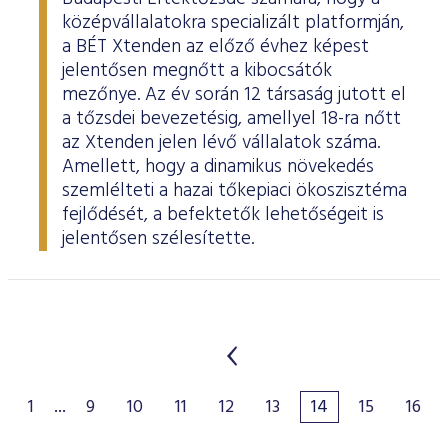
középvállalatokra specializált platformján,
a BÉT Xtenden az előző évhez képest
jelentősen megnőtt a kibocsátók
mezőnye. Az év során 12 társaság jutott el
a tőzsdei bevezetésig, amellyel 18-ra nőtt
az Xtenden jelen lévő vállalatok száma.
Amellett, hogy a dinamikus növekedés
szemlélteti a hazai tőkepiaci ökoszisztéma
fejlődését, a befektetők lehetőségeit is
jelentősen szélesítette.
1
...
9
10
11
12
13
14
15
16