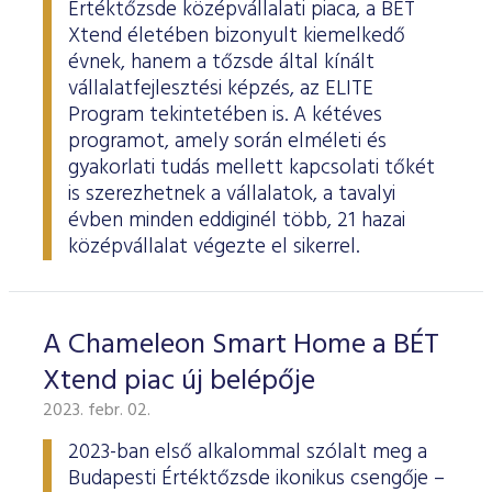
Értéktőzsde középvállalati piaca, a BÉT
Xtend életében bizonyult kiemelkedő
évnek, hanem a tőzsde által kínált
vállalatfejlesztési képzés, az ELITE
Program tekintetében is. A kétéves
programot, amely során elméleti és
gyakorlati tudás mellett kapcsolati tőkét
is szerezhetnek a vállalatok, a tavalyi
évben minden eddiginél több, 21 hazai
középvállalat végezte el sikerrel.
A Chameleon Smart Home a BÉT
Xtend piac új belépője
2023. febr. 02.
2023-ban első alkalommal szólalt meg a
Budapesti Értéktőzsde ikonikus csengője –