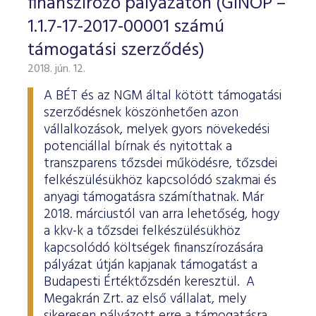
finanszírozó pályázaton (GINOP –
1.1.7-17-2017-00001 számú
támogatási szerződés)
2018. jún. 12.
A BÉT és az NGM által kötött támogatási
szerződésnek köszönhetően azon
vállalkozások, melyek gyors növekedési
potenciállal bírnak és nyitottak a
transzparens tőzsdei működésre, tőzsdei
felkészülésükhöz kapcsolódó szakmai és
anyagi támogatásra számíthatnak. Már
2018. márciustól van arra lehetőség, hogy
a kkv-k a tőzsdei felkészülésükhöz
kapcsolódó költségek finanszírozására
pályázat útján kapjanak támogatást a
Budapesti Értéktőzsdén keresztül. A
Megakrán Zrt. az első vállalat, mely