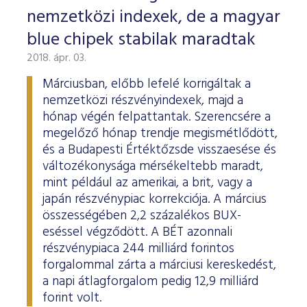
nemzetközi indexek, de a magyar
blue chipek stabilak maradtak
2018. ápr. 03.
Márciusban, előbb lefelé korrigáltak a
nemzetközi részvényindexek, majd a
hónap végén felpattantak. Szerencsére a
megelőző hónap trendje megismétlődött,
és a Budapesti Értéktőzsde visszaesése és
változékonysága mérsékeltebb maradt,
mint például az amerikai, a brit, vagy a
japán részvénypiac korrekciója. A március
összességében 2,2 százalékos BUX-
eséssel végződött. A BÉT azonnali
részvénypiaca 244 milliárd forintos
forgalommal zárta a márciusi kereskedést,
a napi átlagforgalom pedig 12,9 milliárd
forint volt.