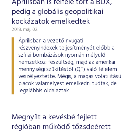
Áprilisban is felfelé tört a BUX,
pedig a globális geopolitikai
kockázatok emelkedtek
2018. máj. 02.
Áprilisban a vezető nyugati
részvényindexek teljesítményét előbb a
szíriai bombázások nyomán mélyülő
nemzetközi feszültség, majd az amerikai
mennyiségi szűkítéstől (QT) való félelem
veszélyeztette. Mégis, a magas volatilitású
piacok valamelyest emelkedni tudtak, de
legalábbis oldalaztak.
Megnyílt a kevésbé fejlett
régióban működő tőzsdeérett