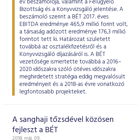
év beszámolója, valamint a Felügyelő
Bizottság és a Könyvvizsgáló jelentése. A
beszámoló szerint a BÉT 2017. éves
EBITDA eredménye 465,9 millió forint volt,
a társaság adózott eredménye 176,3 millió
forintot tett ki. Határozat született
továbbá az osztalékfizetésről és a
Könyvvizsgáló díjazásáról is. A BÉT
vezetősége ismertette továbbá a 2016–
2020 időszakra szóló ötéves időszakra
meghirdetett stratégia eddig megvalósult
eredményeit és a 2018-as évre vonatkozó
legfontosabb projekteket.
A sanghaji tőzsdével közösen
fejleszt a BÉT
2018. máj. 09.