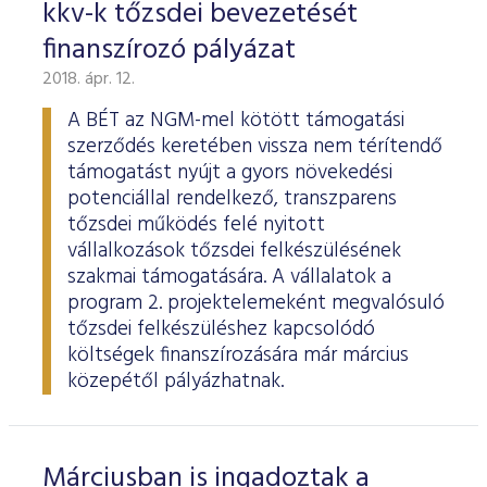
kkv-k tőzsdei bevezetését
finanszírozó pályázat
2018. ápr. 12.
A BÉT az NGM-mel kötött támogatási
szerződés keretében vissza nem térítendő
támogatást nyújt a gyors növekedési
potenciállal rendelkező, transzparens
tőzsdei működés felé nyitott
vállalkozások tőzsdei felkészülésének
szakmai támogatására. A vállalatok a
program 2. projektelemeként megvalósuló
tőzsdei felkészüléshez kapcsolódó
költségek finanszírozására már március
közepétől pályázhatnak.
Márciusban is ingadoztak a