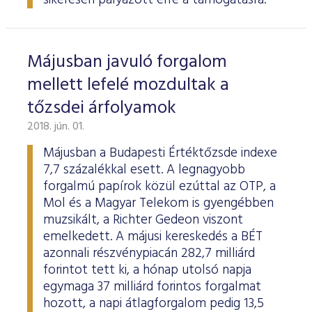
sikeresen pályázott erre a támogatásra.
Májusban javuló forgalom
mellett lefelé mozdultak a
tőzsdei árfolyamok
2018. jún. 01.
Májusban a Budapesti Értéktőzsde indexe
7,7 százalékkal esett. A legnagyobb
forgalmú papírok közül ezúttal az OTP, a
Mol és a Magyar Telekom is gyengébben
muzsikált, a Richter Gedeon viszont
emelkedett. A májusi kereskedés a BÉT
azonnali részvénypiacán 282,7 milliárd
forintot tett ki, a hónap utolsó napja
egymaga 37 milliárd forintos forgalmat
hozott, a napi átlagforgalom pedig 13,5