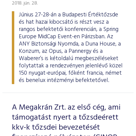
ESG Útmutató
2018. jún. 28.
Június 27-28-án a Budapesti Értéktőzsde
és hat hazai kibocsátó is részt vesz a
rangos befektetői konferencián, a Spring
Europe MidCap Event-en Párizsban. Az
ANY Biztonsági Nyomda, a Duna House, a
Konzum, az Opus, a Pannergy és a
Waberer’s is kétoldalú megbeszéléseket
folytattak a rendezvényen jelenlévő közel
150 nyugat-európai, főként francia, német
és benelux intézményi befektetővel.
A Megakrán Zrt. az első cég, ami
támogatást nyert a tőzsdeérett
kkv-k tőzsdei bevezetését