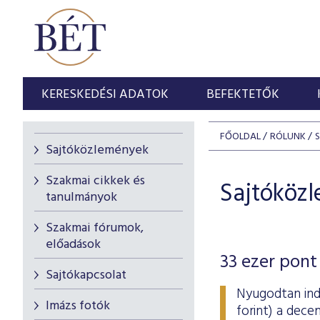
KERESKEDÉSI ADATOK
BEFEKTETŐK
FŐOLDAL
RÓLUNK
Sajtóközlemények
Szakmai cikkek és
Sajtóköz
tanulmányok
Szakmai fórumok,
előadások
33 ezer pont 
Sajtókapcsolat
Nyugodtan indu
Imázs fotók
forint) a dece