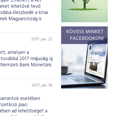
ljául. Emellett a két
seket lehetővé tevő
ása illeszkedik a kínai
nek Magyarország is
KÖVESS MINKET
FACEBOOKON!
2017. jan. 23.
ott, amelyen a
továbbá 2017 májusáig új
r Nemzeti Bank Monetáris
2017. jan. 18.
 warrantok esetében
zetközi piaci
kében ad lehetőséget a