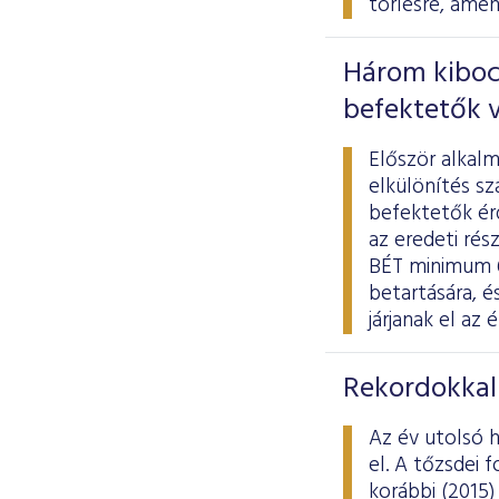
törlésre, amen
Három kibocs
befektetők 
Először alkal
elkülönítés s
befektetők ér
az eredeti rés
BÉT minimum 6
betartására, 
járjanak el az
Rekordokkal 
Az év utolsó h
el. A tőzsdei
korábbi (2015