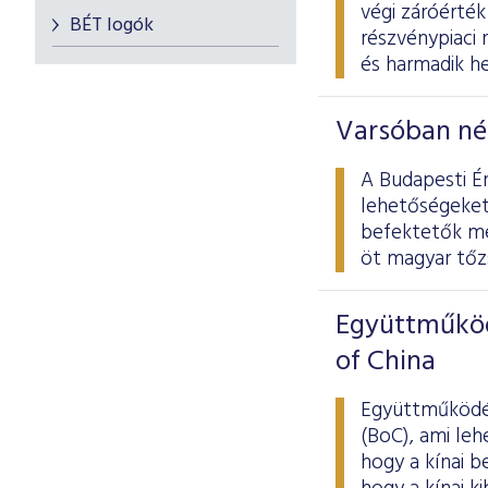
végi záróérték
BÉT logók
részvénypiaci 
és harmadik he
Varsóban nép
A Budapesti Ér
lehetőségeket
befektetők me
öt magyar tőz
Együttműköd
of China
Együttműködés
(BoC), ami le
hogy a kínai b