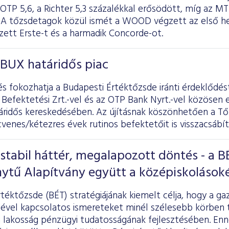
 OTP 5,6, a Richter 5,3 százalékkal erősödött, míg az 
b. A tőzsdetagok közül ismét a WOOD végzett az első h
zett Erste-t és a harmadik Concorde-ot.
 BUX határidős piac
és fokozhatja a Budapesti Értéktőzsde iránti érdeklődé
 Befektetési Zrt.-vel és az OTP Bank Nyrt.-vel közösen e
áridős kereskedésében. Az újításnak köszönhetően a Tő
venes/kétezres évek rutinos befektetőit is visszacsábít
, stabil háttér, megalapozott döntés - a B
nytű Alapítvány együtt a középiskolások
téktőzsde (BÉT) stratégiájának kiemelt célja, hogy a ga
vel kapcsolatos ismereteket minél szélesebb körben te
a lakosság pénzügyi tudatosságának fejlesztésében. En