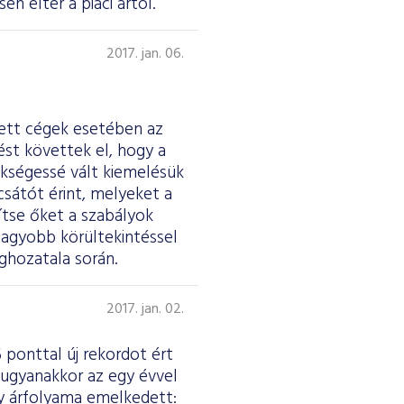
n eltér a piaci ártól.
2017. jan. 06.
tett cégek esetében az
st követtek el, hogy a
ükségessé vált kiemelésük
csátót érint, melyeket a
tse őket a szabályok
nagyobb körültekintéssel
ghozatala során.
2017. jan. 02.
 ponttal új rekordot ért
 ugyanakkor az egy évvel
ny árfolyama emelkedett: