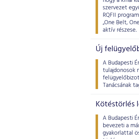
hogy a kínai k
szervezet egy
RQFII program 
„One Belt, On
aktív részese.
Új felügyelő
A Budapesti Ér
tulajdonosok 
felügyelőbizo
Tanácsának tag
Kötéstörlés 
A Budapesti Ér
bevezeti a már
gyakorlattal 