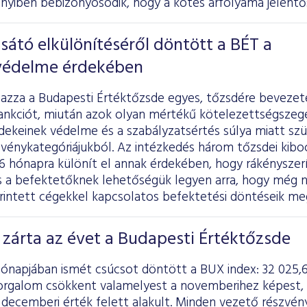
nyiben bebizonyosodik, hogy a kötés árfolyama jelentőse
átó elkülönítéséről döntött a BÉT a
védelme érdekében
mazza a Budapesti Értéktőzsde egyes, tőzsdére beveze
zankciót, miután azok olyan mértékű kötelezettségszegé
dekeinek védelme és a szabályzatsértés súlya miatt sz
zvénykategóriájukból. Az intézkedés három tőzsdei kibo
 hónapra különít el annak érdekében, hogy rákényszerí
és a befektetőknek lehetőségük legyen arra, hogy még 
 érintett cégekkel kapcsolatos befektetési döntéseik me
zárta az évet a Budapesti Értéktőzsde
ónapjában ismét csúcsot döntött a BUX index: 32 025,6
 forgalom csökkent valamelyest a novemberihez képest,
) decemberi érték felett alakult. Minden vezető részvé