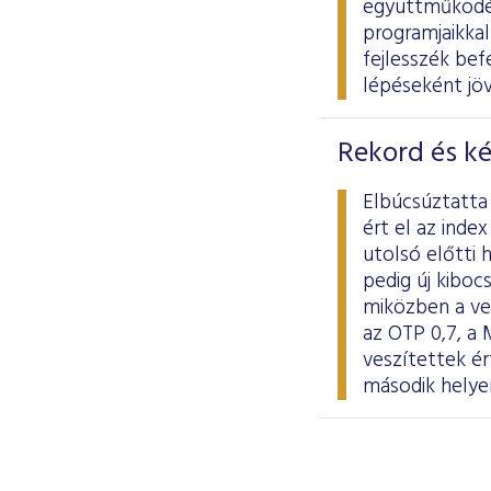
együttműködés
programjaikkal
fejlesszék be
lépéseként jöv
Rekord és k
Elbúcsúztatta 
ért el az ind
utolsó előtti 
pedig új kiboc
miközben a ve
az OTP 0,7, a 
veszítettek ér
második helyen