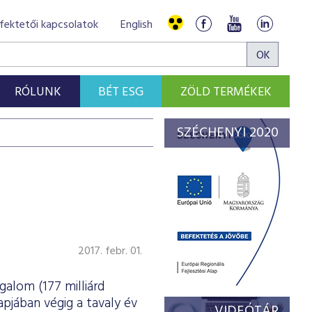
fektetői kapcsolatok
English
RÓLUNK
BÉT ESG
ZÖLD TERMÉKEK
SZÉCHENYI 2020
2017. febr. 01.
galom (177 milliárd
apjában végig a tavaly év
VIDEÓTÁR