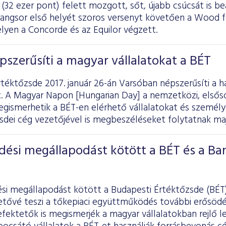
 (32 ezer pont) felett mozgott, sőt, újabb csúcsát is beá
rangsor első helyét szoros versenyt követően a Wood f
lyen a Concorde és az Equilor végzett.
szerűsíti a magyar vállalatokat a BÉT
téktőzsde 2017. január 26-án Varsóban népszerűsíti a h
. A Magyar Napon [Hungarian Day] a nemzetközi, elsőso
gismerhetik a BÉT-en elérhető vállalatokat és személy
sdei cég vezetőjével is megbeszéléseket folytatnak maj
ési megállapodást kötött a BÉT és a Ba
i megállapodást kötött a Budapesti Értéktőzsde (BÉT)
hetővé teszi a tőkepiaci együttműködés további erősöd
efektetők is megismerjék a magyar vállalatokban rejlő 