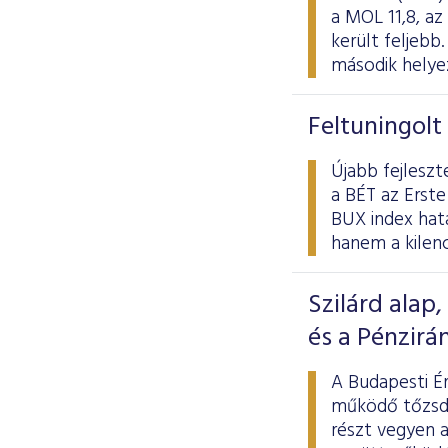
a MOL 11,8, az
került feljeb
második helye
Feltuningolt
Újabb fejleszt
a BÉT az Erste
BUX index hat
hanem a kilenc
Szilárd alap
és a Pénzirá
A Budapesti Ér
működő tőzsdé
részt vegyen 