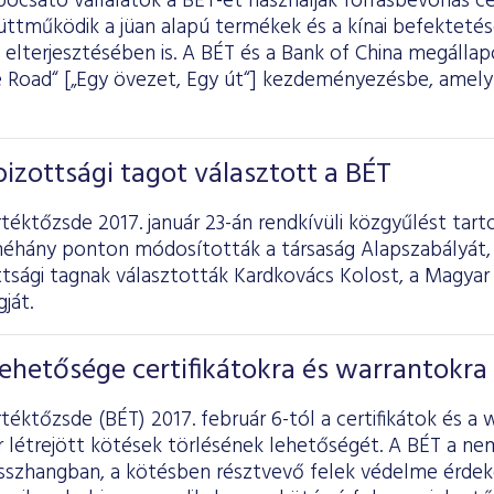
ibocsátó vállalatok a BÉT-et használják forrásbevonás cé
üttműködik a jüan alapú termékek és a kínai befekteté
elterjesztésében is. A BÉT és a Bank of China megállapod
e Road“ [„Egy övezet, Egy út“] kezdeményezésbe, amely
bizottsági tagot választott a BÉT
téktőzsde 2017. január 23-án rendkívüli közgyűlést tart
néhány ponton módosították a társaság Alapszabályát, 
ttsági tagnak választották Kardkovács Kolost, a Magya
ját.
lehetősége certifikátokra és warrantokra
téktőzsde (BÉT) 2017. február 6-tól a certifikátok és a
 létrejött kötések törlésének lehetőségét. A BÉT a nem
összhangban, a kötésben résztvevő felek védelme érde