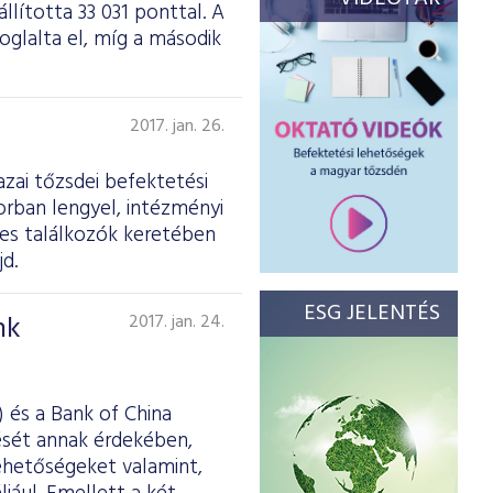
llította 33 031 ponttal. A
oglalta el, míg a második
2017. jan. 26.
azai tőzsdei befektetési
rban lengyel, intézményi
es találkozók keretében
d.
ESG JELENTÉS
nk
2017. jan. 24.
 és a Bank of China
ését annak érdekében,
lehetőségeket valamint,