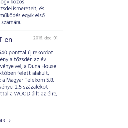
hogy közös
zsdei ismereteit, és
tműködés egyik első
k számára.
T-en
2016. dec. 01.
540 ponttal új rekordot
ény a tőzsdén az év
szvényeivel, a Duna House
tóberi felett alakult,
 a Magyar Telekom 5,8,
vényei 2,5 százalékot
ttal a WOOD állt az élre,
.
43