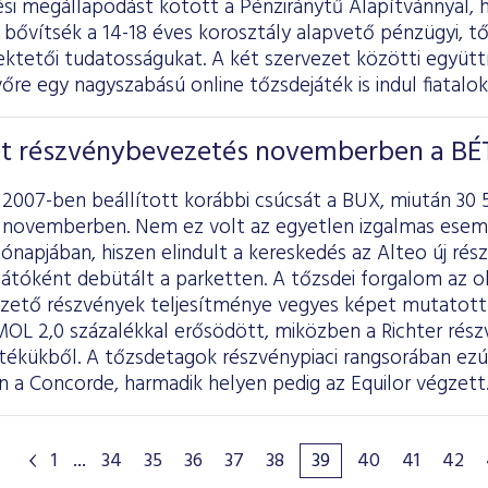
i megállapodást kötött a Pénziránytű Alapítvánnyal, 
 bővítsék a 14-18 éves korosztály alapvető pénzügyi, tő
fektetői tudatosságukat. A két szervezet közötti együt
őre egy nagyszabású online tőzsdejáték is indul fiatalo
ét részvénybevezetés novemberben a BÉ
2007-ben beállított korábbi csúcsát a BUX, miután 30 
ex novemberben. Nem ez volt az egyetlen izgalmas esem
hónapjában, hiszen elindult a kereskedés az Alteo új ré
sátóként debütált a parketten. A tőzsdei forgalom az ok
zető részvények teljesítménye vegyes képet mutatott:
MOL 2,0 százalékkal erősödött, miközben a Richter rész
tékükből. A tőzsdetagok részvénypiaci rangsorában ezú
 a Concorde, harmadik helyen pedig az Equilor végzett
1
...
34
35
36
37
38
39
40
41
42