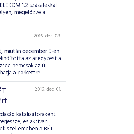
MTELEKOM 1,2 százalékkal
elyen, megelőzve a
2016. dec. 08.
st, miután december 5-én
lindította az árjegyzést a
zsde nemcsak az új,
hatja a parkettre.
ÉT
2016. dec. 01.
ért
zdaság katalizátoraként
rjessze, és aktívan
nek szellemében a BÉT