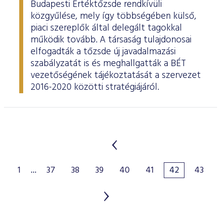
Budapesti Értéktőzsde rendkívüli
közgyűlése, mely így többségében külső,
piaci szereplők által delegált tagokkal
működik tovább. A társaság tulajdonosai
elfogadták a tőzsde új javadalmazási
szabályzatát is és meghallgatták a BÉT
vezetőségének tájékoztatását a szervezet
2016-2020 közötti stratégiájáról.
1
...
37
38
39
40
41
42
43