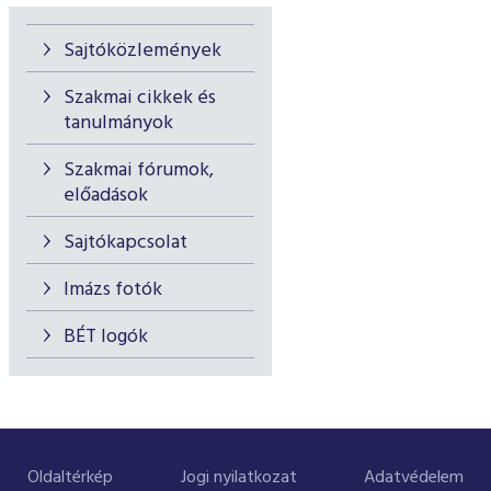
Sajtóközlemények
Szakmai cikkek és
tanulmányok
Szakmai fórumok,
előadások
Sajtókapcsolat
Imázs fotók
BÉT logók
Oldaltérkép
Jogi nyilatkozat
Adatvédelem