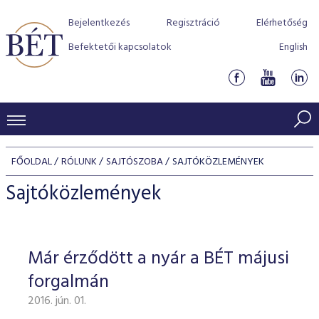
Bejelentkezés
Regisztráció
Elérhetőség
Befektetői kapcsolatok
English
KERESKEDÉSI ADATOK
FŐOLDAL
RÓLUNK
SAJTÓSZOBA
SAJTÓKÖZLEMÉNYEK
INDEXEK
BEFEKTETŐK
Sajtóközlemények
Részvényindexek
Piaci forgalom
Termékcsoportok
KIBOCSÁTÓK
Kötvényindexek
Kedvenc instrumentumok
Szabályozás
Indexek
Részvény és vállalati kötvény tőzsdei bevezetését támoga
Már érződött a nyár a BÉT májusi
TŐZSDETAGOK
Jelzáloglevél indexek
program
Azonnali Piac
Alkalmazott díjstruktúra
BÉT szabályzatok
Részvény szekció
forgalmán
Tőzsdetagok, üzletkötők
VENDOROK
Vállalati kötvény indexek
Származékos piac
BÉT Xtend - Részvénypiac egyszerűen
Részvények
Elszámolás
Befektetővédelem
2016. jún. 01.
Hitelpapír szekció
Útmutató a taggá váláshoz