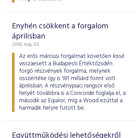
Enyhén csökkent a forgalom
áprilisban
2016. máj. 02.
Az erős márciusi forgalmat követően kissé
visszaesett a Budapesti Értéktőzsdén
forgó részvények forgalma, melynek
összértéke így is 181 milliárd forint volt
áprilisban. A részvénypiaci rangsor első
helyét továbbra is a Concorde foglalja el, a
második az Equilor, míg a Wood ezúttal a
harmadik helyre futott be.
Együttműködési lehetőségekről