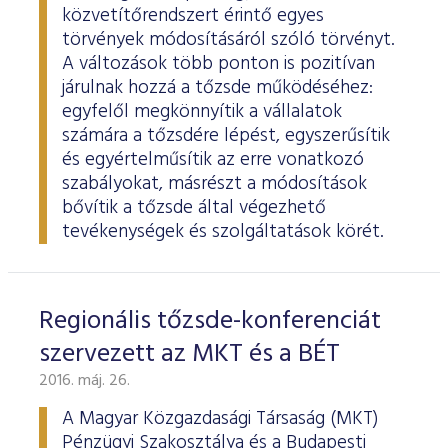
ESG Útmutató
közvetítőrendszert érintő egyes
törvények módosításáról szóló törvényt.
A változások több ponton is pozitívan
járulnak hozzá a tőzsde működéséhez:
egyfelől megkönnyítik a vállalatok
számára a tőzsdére lépést, egyszerűsítik
és egyértelműsítik az erre vonatkozó
szabályokat, másrészt a módosítások
bővítik a tőzsde által végezhető
tevékenységek és szolgáltatások körét.
Regionális tőzsde-konferenciát
szervezett az MKT és a BÉT
2016. máj. 26.
A Magyar Közgazdasági Társaság (MKT)
Pénzügyi Szakosztálya és a Budapesti