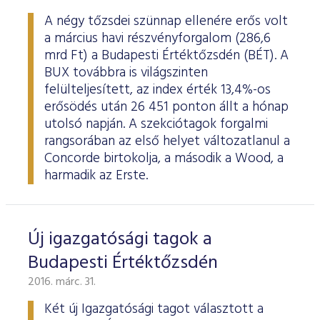
A négy tőzsdei szünnap ellenére erős volt
a március havi részvényforgalom (286,6
mrd Ft) a Budapesti Értéktőzsdén (BÉT). A
BUX továbbra is világszinten
felülteljesített, az index érték 13,4%-os
erősödés után 26 451 ponton állt a hónap
utolsó napján. A szekciótagok forgalmi
rangsorában az első helyet változatlanul a
Concorde birtokolja, a második a Wood, a
harmadik az Erste.
Új igazgatósági tagok a
Budapesti Értéktőzsdén
2016. márc. 31.
Két új Igazgatósági tagot választott a