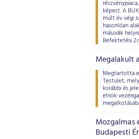
részvénypiaca
képest. A BUX
múlt év végi 
hasonlóan alak
második helyr
Befektetési Zr
Megalakult 
Megtartotta el
Testület, mely
korábbi és jel
elnök-vezériga
megalkotásába
Mozgalmas é
Budapesti É