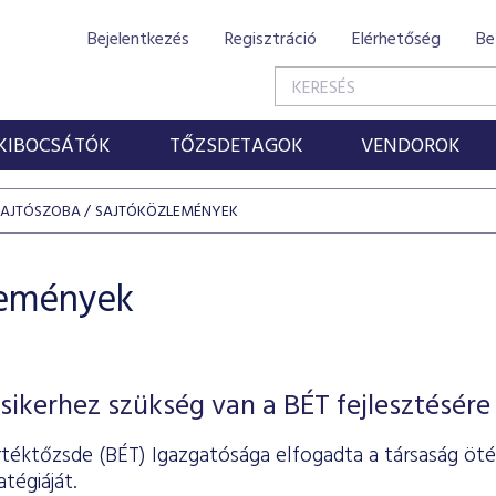
Bejelentkezés
Regisztráció
Elérhetőség
Be
KIBOCSÁTÓK
TŐZSDETAGOK
VENDOROK
SAJTÓSZOBA
SAJTÓKÖZLEMÉNYEK
lemények
sikerhez szükség van a BÉT fejlesztésére
rtéktőzsde (BÉT) Igazgatósága elfogadta a társaság öté
tégiáját.