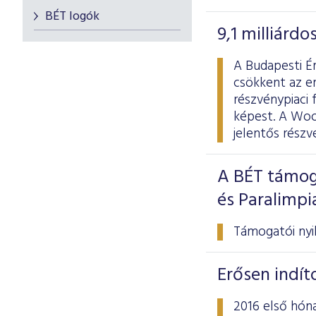
BÉT logók
9,1 milliárd
A Budapesti Ér
csökkent az er
részvénypiaci 
képest. A Wood
jelentős rész
A BÉT támog
és Paralimp
Támogatói nyil
Erősen indít
2016 első hóna