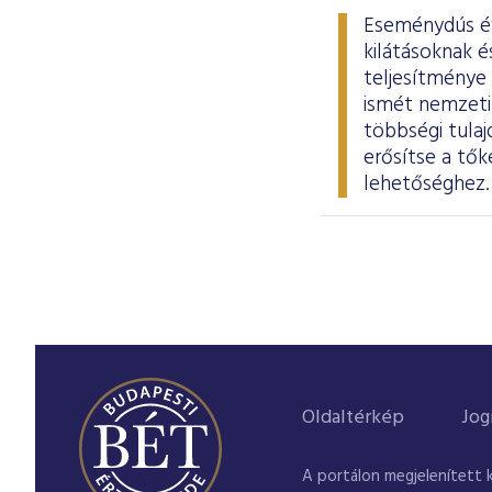
Eseménydús év 
kilátásoknak 
teljesítménye
ismét nemzeti 
többségi tula
erősítse a tők
lehetőséghez
Oldaltérkép
Jog
A portálon megjelenített 