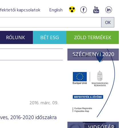
fektetői kapcsolatok
English
RÓLUNK
BÉT ESG
ZÖLD TERMÉKEK
SZÉCHENYI 2020
2016. márc. 09.
ves, 2016-2020 időszakra
VIDEÓTÁR