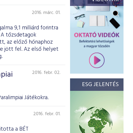
2016. márc. 01.
lma 9,1 milliárd forintra
t. A tőzsdetagok
ott, az előző hónaphoz
 jött fel. Az első helyet
.
piai
2016. febr. 02.
ESG JELENTÉS
ralimpiai Játékokra.
2016. febr. 01.
itotta a BÉT