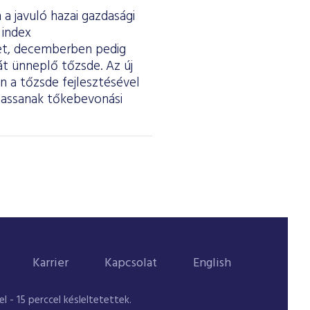
a javuló hazai gazdasági
 index
ket, decemberben pedig
át ünneplő tőzsde. Az új
 a tőzsde fejlesztésével
thassanak tőkebevonási
Karrier
Kapcsolat
English
 - 15 perccel késleltetettek.