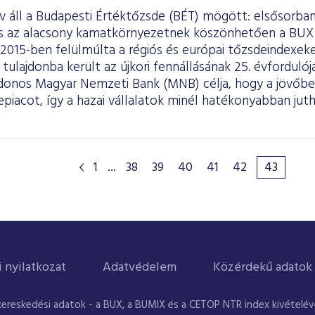
áll a Budapesti Értéktőzsde (BÉT) mögött: elsősorban 
és az alacsony kamatkörnyezetnek köszönhetően a BUX
 2015-ben felülmúlta a régiós és európai tőzsdeindexe
tulajdonba került az újkori fennállásának 25. évfordulój
jdonos Magyar Nemzeti Bank (MNB) célja, hogy a jövőben
epiacot, így a hazai vállalatok minél hatékonyabban ju
.
1
...
38
39
40
41
42
43
i nyilatkozat
Adatvédelem
Közérdekű adatok
kereskedési adatok - a BUX, a BUMIX és a CETOP NTR index kivételével