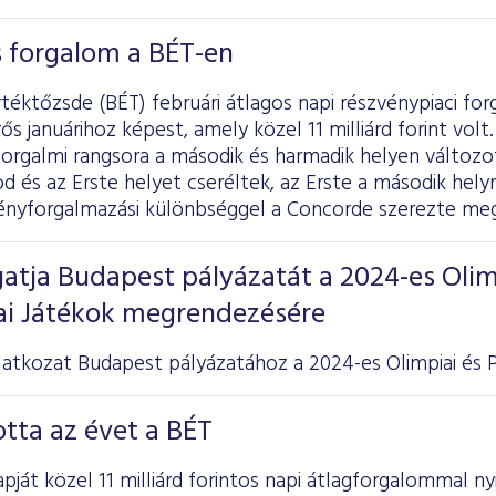
os forgalom a BÉT-en
téktőzsde (BÉT) februári átlagos napi részvénypiaci forga
ős januárihoz képest, amely közel 11 milliárd forint vol
forgalmi rangsora a második és harmadik helyen változ
 és az Erste helyet cseréltek, az Erste a második helyre
vényforgalmazási különbséggel a Concorde szerezte meg
atja Budapest pályázatát a 2024-es Olim
iai Játékok megrendezésére
atkozat Budapest pályázatához a 2024-es Olimpiai és Pa
otta az évet a BÉT
pját közel 11 milliárd forintos napi átlagforgalommal ny