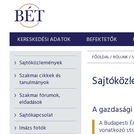
KERESKEDÉSI ADATOK
BEFEKTETŐK
FŐOLDAL
RÓLUNK
Sajtóközlemények
Szakmai cikkek és
Sajtóköz
tanulmányok
Szakmai fórumok,
előadások
A gazdasági 
Sajtókapcsolat
A Budapesti É
Imázs fotók
vonatkozó stra