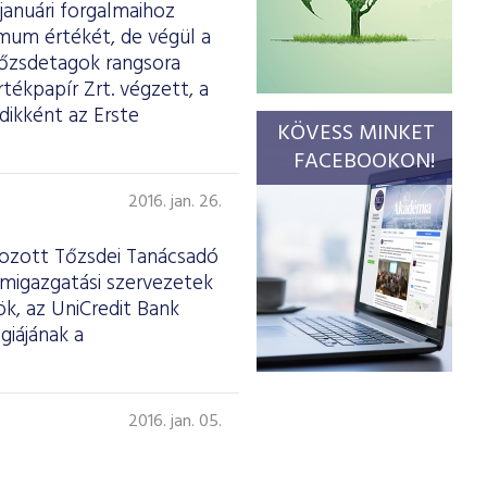
januári forgalmaihoz
imum értékét, de végül a
tőzsdetagok rangsora
tékpapír Zrt. végzett, a
dikként az Erste
KÖVESS MINKET
FACEBOOKON!
2016. jan. 26.
ehozott Tőzsdei Tanácsadó
amigazgatási szervezetek
ök, az UniCredit Bank
giájának a
2016. jan. 05.