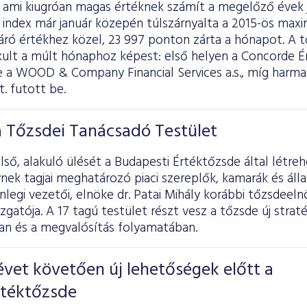
, ami kiugróan magas értéknek számít a megelőző évek 
 index már január közepén túlszárnyalta a 2015-ös max
záró értékhez közel, 23 997 ponton zárta a hónapot. A 
ult a múlt hónaphoz képest: első helyen a Concorde Ér
e a WOOD & Company Financial Services a.s., míg harma
t. futott be.
a Tőzsdei Tanácsadó Testület
ső, alakuló ülését a Budapesti Értéktőzsde által létr
nek tagjai meghatározó piaci szereplők, kamarák és áll
enlegi vezetői, elnöke dr. Patai Mihály korábbi tőzsdeeln
zgatója. A 17 tagú testület részt vesz a tőzsde új straté
n és a megvalósítás folyamatában.
vet követően új lehetőségek előtt a
rtéktőzsde