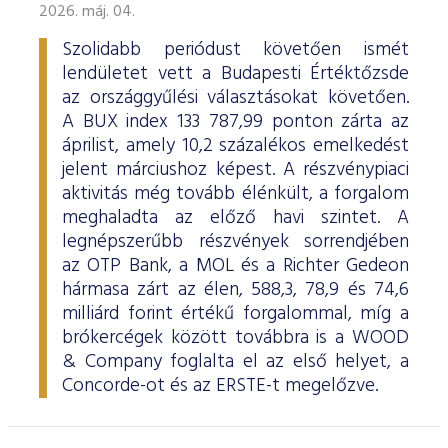
2026. máj. 04.
Szolidabb periódust követően ismét
lendületet vett a Budapesti Értéktőzsde
az országgyűlési választásokat követően.
A BUX index 133 787,99 ponton zárta az
áprilist, amely 10,2 százalékos emelkedést
jelent márciushoz képest. A részvénypiaci
aktivitás még tovább élénkült, a forgalom
meghaladta az előző havi szintet. A
legnépszerűbb részvények sorrendjében
az OTP Bank, a MOL és a Richter Gedeon
hármasa zárt az élen, 588,3, 78,9 és 74,6
milliárd forint értékű forgalommal, míg a
brókercégek között továbbra is a WOOD
& Company foglalta el az első helyet, a
Concorde-ot és az ERSTE-t megelőzve.