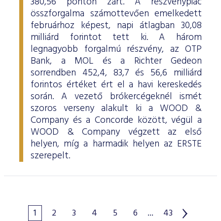
380,56 ponton zárt. A részvénypiac
összforgalma számottevően emelkedett
februárhoz képest, napi átlagban 30,08
milliárd forintot tett ki. A három
legnagyobb forgalmú részvény, az OTP
Bank, a MOL és a Richter Gedeon
sorrendben 452,4, 83,7 és 56,6 milliárd
forintos értéket ért el a havi kereskedés
során. A vezető brókercégeknél ismét
szoros verseny alakult ki a WOOD &
Company és a Concorde között, végül a
WOOD & Company végzett az első
helyen, míg a harmadik helyen az ERSTE
szerepelt.
1
2
3
4
5
6
...
43