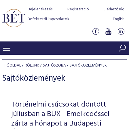
Bejelentkezés
Regisztráció
Elérhetőség
Befektetői kapcsolatok
English
KERESKEDÉSI ADATOK
FŐOLDAL
RÓLUNK
SAJTÓSZOBA
SAJTÓKÖZLEMÉNYEK
INDEXEK
BEFEKTETŐK
Sajtóközlemények
Részvényindexek
Piaci forgalom
Termékcsoportok
KIBOCSÁTÓK
Kötvényindexek
Kedvenc instrumentumok
Szabályozás
Indexek
Részvény és vállalati kötvény tőzsdei bevezetését támoga
Történelmi csúcsokat döntött
TŐZSDETAGOK
Jelzáloglevél indexek
program
Azonnali Piac
Alkalmazott díjstruktúra
BÉT szabályzatok
Részvény szekció
júliusban a BUX - Emelkedéssel
Tőzsdetagok, üzletkötők
VENDOROK
Vállalati kötvény indexek
Származékos piac
BÉT Xtend - Részvénypiac egyszerűen
Részvények
zárta a hónapot a Budapesti
Elszámolás
Befektetővédelem
Hitelpapír szekció
Útmutató a taggá váláshoz