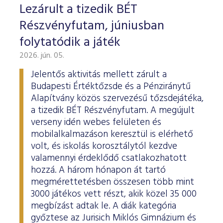
Lezárult a tizedik BÉT
Részvényfutam, júniusban
folytatódik a játék
2026. jún. 05.
Jelentős aktivitás mellett zárult a
Budapesti Értéktőzsde és a Pénziránytű
Alapítvány közös szervezésű tőzsdejátéka,
a tizedik BÉT Részvényfutam. A megújult
verseny idén webes felületen és
mobilalkalmazáson keresztül is elérhető
volt, és iskolás korosztálytól kezdve
valamennyi érdeklődő csatlakozhatott
hozzá. A három hónapon át tartó
megmérettetésben összesen több mint
3000 játékos vett részt, akik közel 35 000
megbízást adtak le. A diák kategória
győztese az Jurisich Miklós Gimnázium és