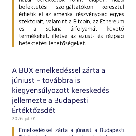
hazai befektetők forint alapon, hazai
befektetési szolgáltatókon keresztül
érhetik el az amerikai részvénypiac egyes
szektorait, valamint a Bitcoin, az Ethereum
és a Solana árfolyamát követő
termékeket, illetve az ezüst- és rézpiaci
befektetési lehetőségeket.
A BUX emelkedéssel zárta a
júniust – továbbra is
kiegyensúlyozott kereskedés
jellemezte a Budapesti
Értéktőzsdét
2026. júl. 01.
Emelkedéssel zárta a júniust a Budapesti