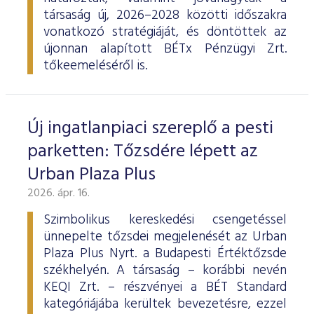
társaság új, 2026–2028 közötti időszakra
vonatkozó stratégiáját, és döntöttek az
újonnan alapított BÉTx Pénzügyi Zrt.
tőkeemeléséről is.
Új ingatlanpiaci szereplő a pesti
parketten: Tőzsdére lépett az
Urban Plaza Plus
2026. ápr. 16.
Szimbolikus kereskedési csengetéssel
ünnepelte tőzsdei megjelenését az Urban
Plaza Plus Nyrt. a Budapesti Értéktőzsde
székhelyén. A társaság – korábbi nevén
KEQI Zrt. – részvényei a BÉT Standard
kategóriájába kerültek bevezetésre, ezzel