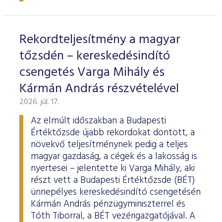
ESG Útmutató
Rekordteljesítmény a magyar
tőzsdén – kereskedésindító
csengetés Varga Mihály és
Kármán András részvételével
2026. júl. 17.
Az elmúlt időszakban a Budapesti
Értéktőzsde újabb rekordokat döntött, a
növekvő teljesítménynek pedig a teljes
magyar gazdaság, a cégek és a lakosság is
nyertesei – jelentette ki Varga Mihály, aki
részt vett a Budapesti Értéktőzsde (BÉT)
ünnepélyes kereskedésindító csengetésén
Kármán András pénzügyminiszterrel és
Tóth Tiborral, a BÉT vezérigazgatójával. A