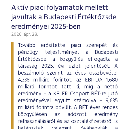
Aktív piaci folyamatok mellett
javultak a Budapesti Értéktőzsde
eredményei 2025-ben
2026. ápr. 28.
Tovább erősítette piaci szerepét és
pénzügyi teljesítményét a Budapesti
Értéktőzsde, a közgyűlés elfogadta a
társaság 2025. évi üzleti jelentését. A
beszámoló szerint az éves összbevétel
4,338 milliárd forintot, az EBITDA 1,680
milliárd forintot tett ki, míg a nettó
eredmény – a KELER Csoport BÉT-re jutó
eredményével együtt számolva – 9,635
milliárd forintra bővült. A BÉT éves rendes
közgyűlésén az adózott eredmény
felhasználásáról és az osztalékfizetésről is
határoztak, valamint jóváhagyták a