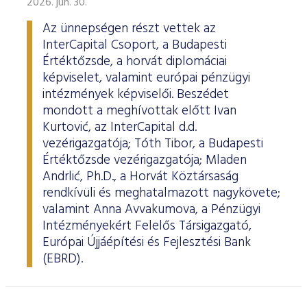
2026. jún. 30.
Az ünnepségen részt vettek az
InterCapital Csoport, a Budapesti
Értéktőzsde, a horvát diplomáciai
képviselet, valamint európai pénzügyi
intézmények képviselői. Beszédet
mondott a meghívottak előtt Ivan
Kurtović, az InterCapital d.d.
vezérigazgatója; Tóth Tibor, a Budapesti
Értéktőzsde vezérigazgatója; Mladen
Andrlić, Ph.D., a Horvát Köztársaság
rendkívüli és meghatalmazott nagykövete;
valamint Anna Avvakumova, a Pénzügyi
Intézményekért Felelős Társigazgató,
Európai Újjáépítési és Fejlesztési Bank
(EBRD).