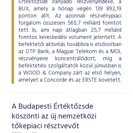
Értéktőzsde irányadó részvényindexe, a
BUX, amely a hónap végén 139 892,19
ponton állt. Az azonnali részvénypiaci
forgalom összesen 565,7 milliárd forintot
tett ki, ami napi átlagban 25,7 milliárd
forintos kereskedési volument jelentett. A
befektetői aktivitás továbbra is elsősorban
az OTP Bank, a Magyar Telekom és a MOL
részvényeire koncentrálódott, míg a
befektetési szolgáltatók közül júniusban is
a WOOD & Company zárt az első helyen,
amelyet a Concorde és az ERSTE követett.
A Budapesti Értéktőzsde
köszönti az új nemzetközi
tőkepiaci résztvevőt