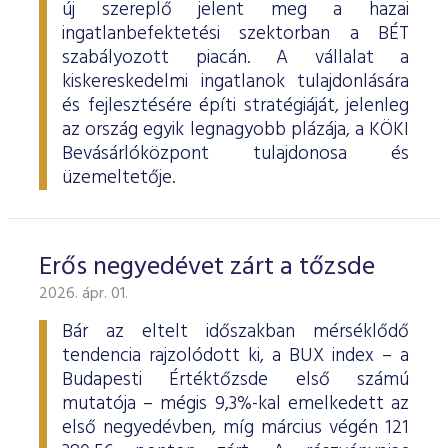
új szereplő jelent meg a hazai
ingatlanbefektetési szektorban a BÉT
szabályozott piacán. A vállalat a
kiskereskedelmi ingatlanok tulajdonlására
és fejlesztésére építi stratégiáját, jelenleg
az ország egyik legnagyobb plázája, a KÖKI
Bevásárlóközpont tulajdonosa és
üzemeltetője.
Erős negyedévet zárt a tőzsde
2026. ápr. 01.
Bár az eltelt időszakban mérséklődő
tendencia rajzolódott ki, a BUX index – a
Budapesti Értéktőzsde első számú
mutatója – mégis 9,3%-kal emelkedett az
első negyedévben, míg március végén 121