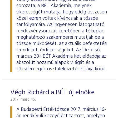
sorozata, a BÉT Akadémia, melynek
sikerességét mutatja, hogy eddig összesen
közel ezren voltak kíváncsiak a tőzsde
tanfolyamára. Az ingyenesen látogatható
rendezvénysorozat keretében a tőkepiac
meghatározó szakemberei mutatják be a
tőzsde működését, az aktuális befektetési
trendeket, érdekességeket. Az idei első,
március 28-i BÉT Akadémia két előadója az
abszolút hozamú alapok világát és a
tőzsdei cégek osztalékfizetését járja körül.
Végh Richárd a BÉT új elnöke
2017. márc. 16.
A Budapesti Értéktőzsde 2017. március 16-
án rendkívüli közgyűlést tartott, amelyen