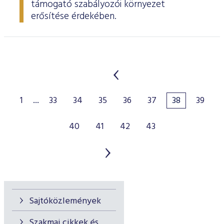
támogató szabályozói környezet
erősítése érdekében.
1
...
33
34
35
36
37
38
39
40
41
42
43
Sajtóközlemények
Szakmai cikkek és