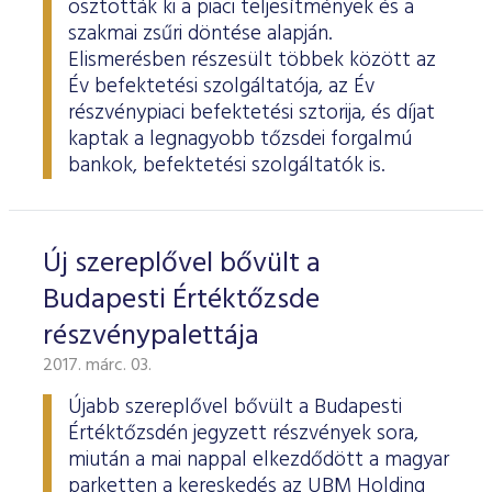
osztották ki a piaci teljesítmények és a
szakmai zsűri döntése alapján.
Elismerésben részesült többek között az
Év befektetési szolgáltatója, az Év
részvénypiaci befektetési sztorija, és díjat
kaptak a legnagyobb tőzsdei forgalmú
bankok, befektetési szolgáltatók is.
Új szereplővel bővült a
Budapesti Értéktőzsde
részvénypalettája
2017. márc. 03.
Újabb szereplővel bővült a Budapesti
Értéktőzsdén jegyzett részvények sora,
miután a mai nappal elkezdődött a magyar
parketten a kereskedés az UBM Holding