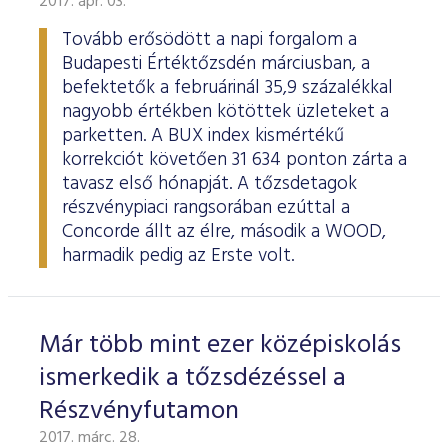
2017. ápr. 03.
ESG Útmutató
Tovább erősödött a napi forgalom a
Budapesti Értéktőzsdén márciusban, a
befektetők a februárinál 35,9 százalékkal
nagyobb értékben kötöttek üzleteket a
parketten. A BUX index kismértékű
korrekciót követően 31 634 ponton zárta a
tavasz első hónapját. A tőzsdetagok
részvénypiaci rangsorában ezúttal a
Concorde állt az élre, második a WOOD,
harmadik pedig az Erste volt.
Már több mint ezer középiskolás
ismerkedik a tőzsdézéssel a
Részvényfutamon
2017. márc. 28.