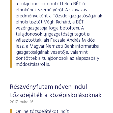
a tulajdonosok döntöttek a BÉT új
elnökének személyéről. A szavazás
eredményeként a Tőzsde igazgatóságának
elnöki tisztét Végh Richárd, a BÉT
vezérigazgatója fogja betölteni. A
tulajdonosok új igazgatósági tagot is
választottak, aki Fucsala András Miklós
lesz, a Magyar Nemzeti Bank informatikai
igazgatóságának vezetője, valamint
döntöttek a tulajdonosok az alapszabály
módosításáról is.
Részvényfutam néven indul
tőzsdejáték a középiskolásoknak
2017. márc. 16.
Online tőzsdejátékot indít