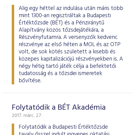
Alig egy héttel az indulása után máris több
mint 1300-an regisztráltak a Budapesti
Értéktőzsde (BÉT) és a Pénziránytű
Alapítvány közös tőzsdejátékára, a
Részvényfutamra. A versenyzők kedvenc
részvénye az első héten a MOL és az OTP
volt, de sok kötés született a kisebb és
közepes kapitalizációjú részvényekben is. A
négy hétig tartó játék célja a befektetői
tudatosság és a tőzsdei ismeretek
bővítése.
Folytatódik a BÉT Akadémia
2017. márc. 27.
Folytatódik a Budapesti Értéktőzsde
tavaly ősszel indult ingyenes oktatási