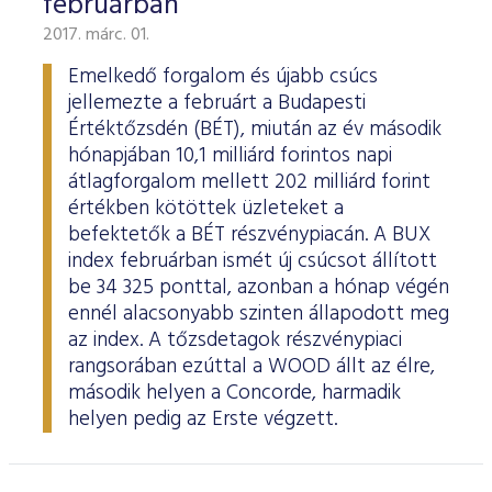
februárban
2017. márc. 01.
Emelkedő forgalom és újabb csúcs
jellemezte a februárt a Budapesti
Értéktőzsdén (BÉT), miután az év második
hónapjában 10,1 milliárd forintos napi
átlagforgalom mellett 202 milliárd forint
értékben kötöttek üzleteket a
befektetők a BÉT részvénypiacán. A BUX
index februárban ismét új csúcsot állított
be 34 325 ponttal, azonban a hónap végén
ennél alacsonyabb szinten állapodott meg
az index. A tőzsdetagok részvénypiaci
rangsorában ezúttal a WOOD állt az élre,
második helyen a Concorde, harmadik
helyen pedig az Erste végzett.