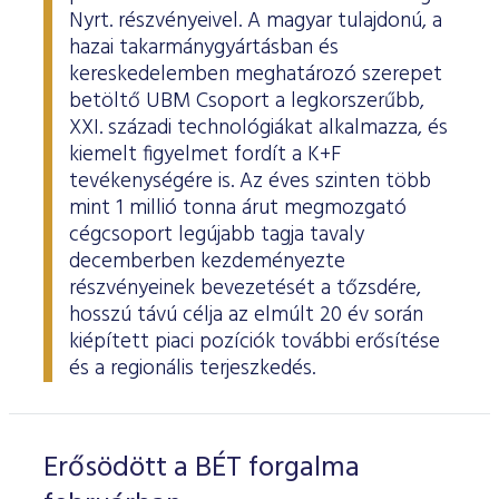
Nyrt. részvényeivel. A magyar tulajdonú, a
hazai takarmánygyártásban és
kereskedelemben meghatározó szerepet
betöltő UBM Csoport a legkorszerűbb,
XXI. századi technológiákat alkalmazza, és
kiemelt figyelmet fordít a K+F
tevékenységére is. Az éves szinten több
mint 1 millió tonna árut megmozgató
cégcsoport legújabb tagja tavaly
decemberben kezdeményezte
részvényeinek bevezetését a tőzsdére,
hosszú távú célja az elmúlt 20 év során
kiépített piaci pozíciók további erősítése
és a regionális terjeszkedés.
Erősödött a BÉT forgalma