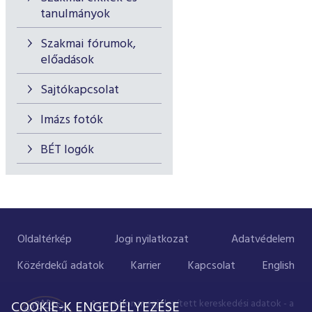
tanulmányok
Szakmai fórumok,
előadások
Sajtókapcsolat
Imázs fotók
BÉT logók
Oldaltérkép
Jogi nyilatkozat
Adatvédelem
Közérdekű adatok
Karrier
Kapcsolat
English
A portálon megjelenített kereskedési adatok - a
COOKIE-K ENGEDÉLYEZÉSE