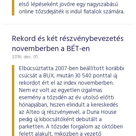
első lépéseként jövőre egy nagyszabású
online tőzsdejáték is indul fiatalok számára.
Rekord és két részvénybevezetés
novemberben a BÉT-en
2016. dec. 01.
Elbúcsúztatta 2007-ben beállított korábbi
csúcsát a BUX, miután 30 540 ponttal új
rekordot ért el az index novemberben.
Nem ez volt az egyetlen izgalmas
esemény a tőzsdén az év utolsó előtti
hónapjában, hiszen elindult a kereskedés
az Alteo új részvényeivel, a Duna House
pedig új kibocsátóként debütált a
parketten. A tőzsdei forgalom az októberi
felett alakult, miközben a vezető