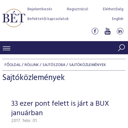
Bejelentkezés
Regisztráció
Elérhetőség
Befektetői kapcsolatok
English
KERESKEDÉSI ADATOK
FŐOLDAL
RÓLUNK
SAJTÓSZOBA
SAJTÓKÖZLEMÉNYEK
INDEXEK
BEFEKTETŐK
Sajtóközlemények
Részvényindexek
Piaci forgalom
Termékcsoportok
KIBOCSÁTÓK
Kötvényindexek
Kedvenc instrumentumok
Szabályozás
Indexek
Részvény és vállalati kötvény tőzsdei bevezetését támoga
33 ezer pont felett is járt a BUX
TŐZSDETAGOK
Jelzáloglevél indexek
program
Azonnali Piac
Alkalmazott díjstruktúra
BÉT szabályzatok
Részvény szekció
januárban
Tőzsdetagok, üzletkötők
VENDOROK
Vállalati kötvény indexek
Származékos piac
BÉT Xtend - Részvénypiac egyszerűen
Részvények
Elszámolás
Befektetővédelem
2017. febr. 01.
Hitelpapír szekció
Útmutató a taggá váláshoz