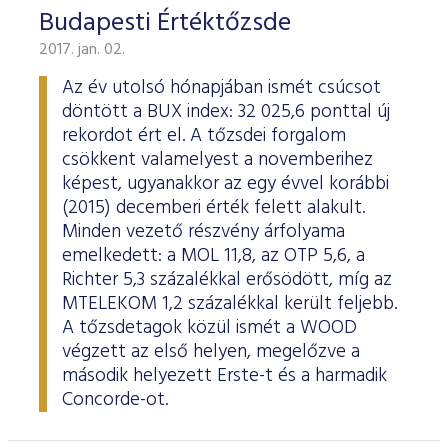
Budapesti Értéktőzsde
2017. jan. 02.
Az év utolsó hónapjában ismét csúcsot
döntött a BUX index: 32 025,6 ponttal új
rekordot ért el. A tőzsdei forgalom
csökkent valamelyest a novemberihez
képest, ugyanakkor az egy évvel korábbi
(2015) decemberi érték felett alakult.
Minden vezető részvény árfolyama
emelkedett: a MOL 11,8, az OTP 5,6, a
Richter 5,3 százalékkal erősödött, míg az
MTELEKOM 1,2 százalékkal került feljebb.
A tőzsdetagok közül ismét a WOOD
végzett az első helyen, megelőzve a
második helyezett Erste-t és a harmadik
Concorde-ot.