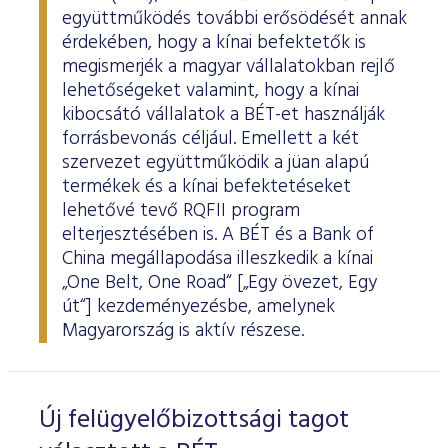
együttműködés további erősödését annak
érdekében, hogy a kínai befektetők is
megismerjék a magyar vállalatokban rejlő
lehetőségeket valamint, hogy a kínai
kibocsátó vállalatok a BÉT-et használják
forrásbevonás céljául. Emellett a két
szervezet együttműködik a jüan alapú
termékek és a kínai befektetéseket
lehetővé tevő RQFII program
elterjesztésében is. A BÉT és a Bank of
China megállapodása illeszkedik a kínai
„One Belt, One Road“ [„Egy övezet, Egy
út“] kezdeményezésbe, amelynek
Magyarország is aktív részese.
Új felügyelőbizottsági tagot