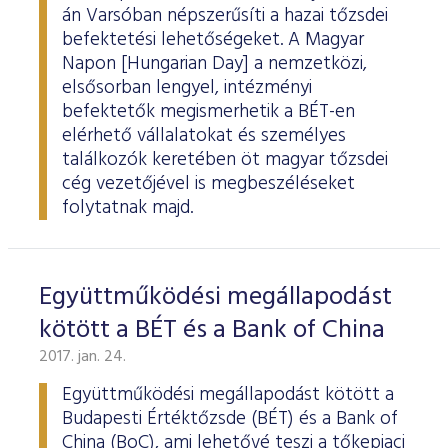
ESG Útmutató
án Varsóban népszerűsíti a hazai tőzsdei
befektetési lehetőségeket. A Magyar
Napon [Hungarian Day] a nemzetközi,
elsősorban lengyel, intézményi
befektetők megismerhetik a BÉT-en
elérhető vállalatokat és személyes
találkozók keretében öt magyar tőzsdei
cég vezetőjével is megbeszéléseket
folytatnak majd.
Együttműködési megállapodást
kötött a BÉT és a Bank of China
2017. jan. 24.
Együttműködési megállapodást kötött a
Budapesti Értéktőzsde (BÉT) és a Bank of
China (BoC), ami lehetővé teszi a tőkepiaci