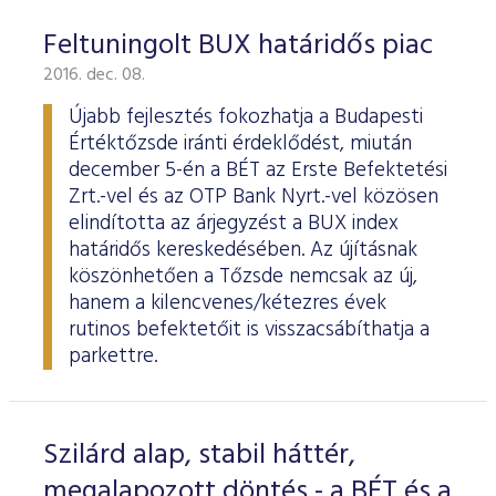
Feltuningolt BUX határidős piac
2016. dec. 08.
Újabb fejlesztés fokozhatja a Budapesti
Értéktőzsde iránti érdeklődést, miután
december 5-én a BÉT az Erste Befektetési
Zrt.-vel és az OTP Bank Nyrt.-vel közösen
elindította az árjegyzést a BUX index
határidős kereskedésében. Az újításnak
köszönhetően a Tőzsde nemcsak az új,
hanem a kilencvenes/kétezres évek
rutinos befektetőit is visszacsábíthatja a
parkettre.
Szilárd alap, stabil háttér,
megalapozott döntés - a BÉT és a