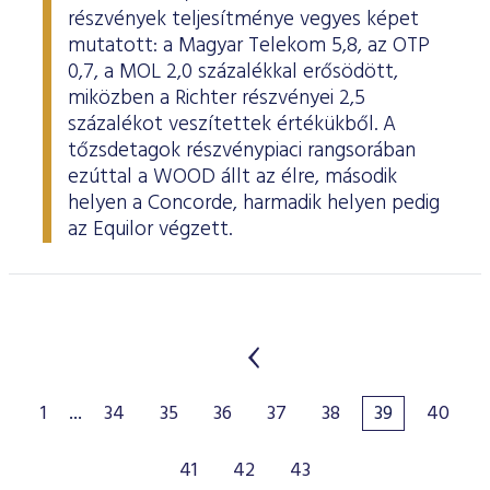
részvények teljesítménye vegyes képet
mutatott: a Magyar Telekom 5,8, az OTP
0,7, a MOL 2,0 százalékkal erősödött,
miközben a Richter részvényei 2,5
százalékot veszítettek értékükből. A
tőzsdetagok részvénypiaci rangsorában
ezúttal a WOOD állt az élre, második
helyen a Concorde, harmadik helyen pedig
az Equilor végzett.
1
...
34
35
36
37
38
39
40
41
42
43