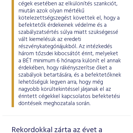
cégek esetében az elkülönítés szankciót,
miután azok olyan mértékű
kötelezettségszegést követtek el, hogy a
befektetők érdekeinek védelme és a
szabályzatsértés súlya miatt szükségessé
vált kiemelésük az eredeti
részvénykategóriájukból. Az intézkedés
három tőzsdei kibocsátót érint, melyeket
a BÉT minimum 6 hónapra különít el annak
érdekében, hogy rákényszerítse őket a
szabályok betartására, és a befektetőknek
lehetőségük legyen arra, hogy még
nagyobb körültekintéssel járjanak el az
érintett cégekkel kapcsolatos befektetési
döntéseik meghozatala során.
Rekordokkal zárta az évet a