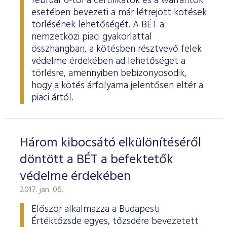
február 6-tól a certifikátok és a warrantok
esetében bevezeti a már létrejött kötések
törlésének lehetőségét. A BÉT a
nemzetközi piaci gyakorlattal
összhangban, a kötésben résztvevő felek
védelme érdekében ad lehetőséget a
törlésre, amennyiben bebizonyosodik,
hogy a kötés árfolyama jelentősen eltér a
piaci ártól.
Három kibocsátó elkülönítéséről
döntött a BÉT a befektetők
védelme érdekében
2017. jan. 06.
Először alkalmazza a Budapesti
Értéktőzsde egyes, tőzsdére bevezetett