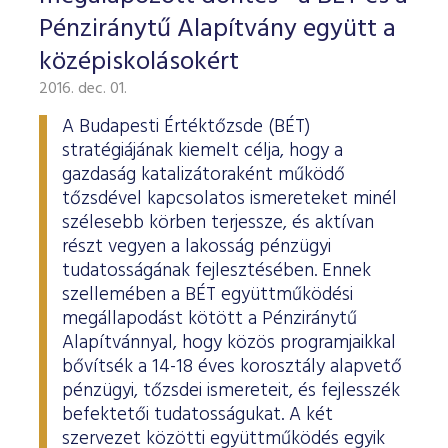
Pénziránytű Alapítvány együtt a
középiskolásokért
2016. dec. 01.
A Budapesti Értéktőzsde (BÉT)
stratégiájának kiemelt célja, hogy a
gazdaság katalizátoraként működő
tőzsdével kapcsolatos ismereteket minél
szélesebb körben terjessze, és aktívan
részt vegyen a lakosság pénzügyi
tudatosságának fejlesztésében. Ennek
szellemében a BÉT együttműködési
megállapodást kötött a Pénziránytű
Alapítvánnyal, hogy közös programjaikkal
bővítsék a 14-18 éves korosztály alapvető
pénzügyi, tőzsdei ismereteit, és fejlesszék
befektetői tudatosságukat. A két
szervezet közötti együttműködés egyik