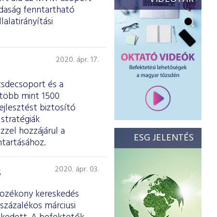
zdaság fenntartható
lalatirányítási
2020. ápr. 17.
zsdecsoport és a
több mint 1500
jlesztést biztosító
 stratégiák
zzel hozzájárul a
ESG JELENTÉS
ntartásához.
s
2020. ápr. 03.
tozékony kereskedés
 százalékos márciusi