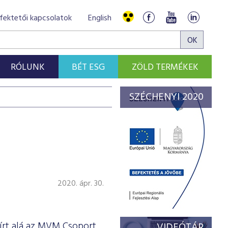
fektetői kapcsolatok
English
RÓLUNK
BÉT ESG
ZÖLD TERMÉKEK
SZÉCHENYI 2020
2020. ápr. 30.
 írt alá az MVM Csoport
VIDEÓTÁR