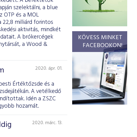
zkedett. A befektetők
pján szelektálni, a blue
az OTP és a MOL
 22,8 milliárd forintos
kedési aktivitás, mindkét
datait. A brókercégek
KÖVESS MINKET
enytársát, a Wood &
FACEBOOKON!
am
2020. ápr. 01.
esti Értéktőzsde és a
őzsdejátékán. A vetélkedő
indítottak. Idén a ZSZC
nagyobb hozamát.
ddig
2020. márc. 13.