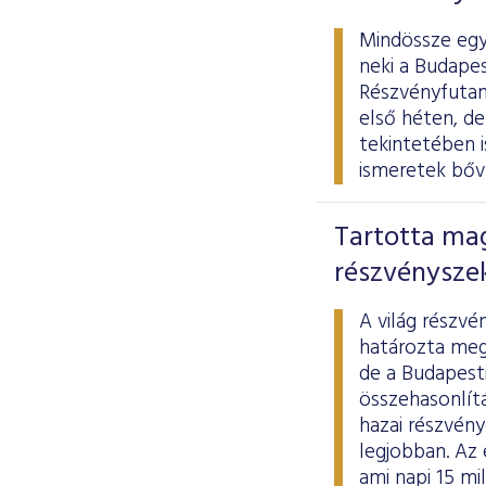
Mindössze egy
neki a Budapes
Részvényfutam
első héten, de
tekintetében i
ismeretek bőví
Tartotta ma
részvényszek
A világ részvé
határozta meg.
de a Budapest
összehasonlítá
hazai részvén
legjobban. Az 
ami napi 15 mil