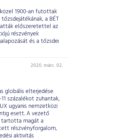
közel 1900-an futottak
 tőzsdejátékának, a BÉT
atták előszeretettel az
ciójú részvények
galapozását és a tőzsdei
2020. márc. 02.
s globális elterjedése
-11 százalékot zuhantak,
BUX ugyanis nemzetközi
ntig esett. A vezető
 tartotta magát a
ített részvényforgalom,
edési aktivitás