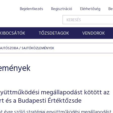
Bejelentkezés
Regisztráció
Elérhetőség
Be
KIBOCSÁTÓK
TŐZSDETAGOK
VENDOROK
SAJTÓSZOBA
SAJTÓKÖZLEMÉNYEK
lemények
együttműködési megállapodást kötött az
 és a Budapesti Értéktőzsde
öt évre szóló stratégiai együttműködési megállapodást