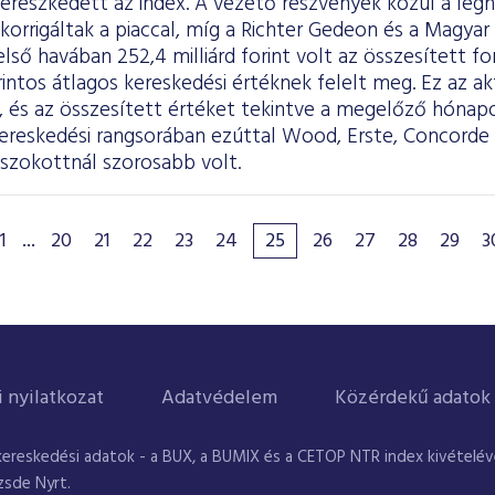
 ereszkedett az index. A vezető részvények közül a le
orrigáltak a piaccal, míg a Richter Gedeon és a Magya
első havában 252,4 milliárd forint volt az összesített f
forintos átlagos kereskedési értéknek felelt meg. Ez az a
l, és az összesített értéket tekintve a megelőző hónap
reskedési rangsorában ezúttal Wood, Erste, Concorde so
szokottnál szorosabb volt.
1
...
20
21
22
23
24
25
26
27
28
29
3
i nyilatkozat
Adatvédelem
Közérdekű adatok
kereskedési adatok - a BUX, a BUMIX és a CETOP NTR index kivételével
zsde Nyrt.