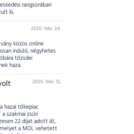
reskedési rangsorában
lt ki.
2020. febr. 24.
tvány közös online
rosan induló, négyhetes
róbára tőzsdei
nek haza.
volt
2020. febr. 12.
a hazai tőkepiac
 a szakmai zsűri
zesen 22 díjat adott át,
, amelyet a MOL vehetett