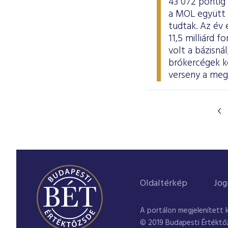
43 072 pontig
a MOL együtt k
tudtak. Az év 
11,5 milliárd 
volt a bázisná
brókercégek ke
verseny a meg
Oldaltérkép
Jog
A portálon megjelenített 
© 2019 Budapesti Értéktő