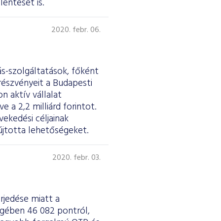
elentését
is.
2020. febr. 06.
s-szolgáltatások, főként
részvényeit a Budapesti
n aktív vállalat
a 2,2 milliárd forintot.
ekedési céljainak
újtotta lehetőségeket.
2020. febr. 03.
erjedése miatt a
égében 46 082 pontról,