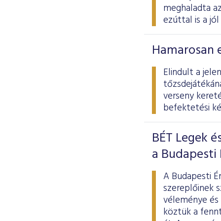
meghaladta az 
ezúttal is a j
Hamarosan e
Elindult a jel
tőzsdejátékána
verseny kereté
befektetési k
BÉT Legek és 
a Budapesti
A Budapesti É
szereplőinek s
véleménye és a
köztük a fennt