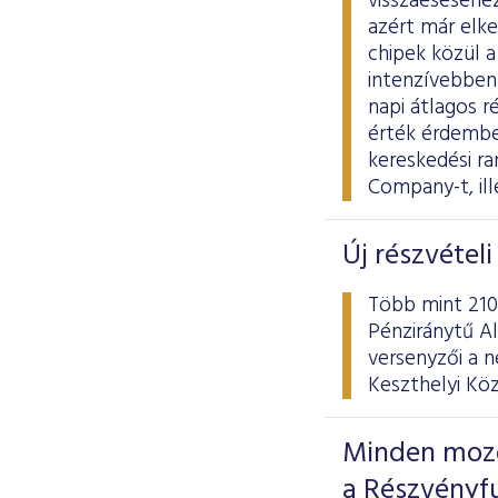
visszaeséséhez
azért már elke
chipek közül 
intenzívebben e
napi átlagos r
érték érdemben
kereskedési r
Company-t, ill
Új részvétel
Több mint 210
Pénziránytű Al
versenyzői a n
Keszthelyi Kö
Minden mozg
a Részvényf