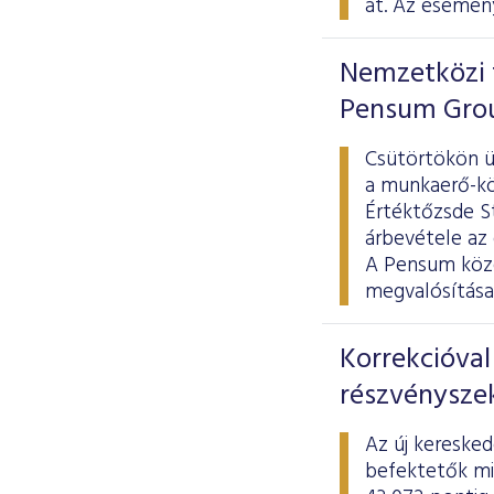
át. Az esemén
Nemzetközi t
Pensum Gro
Csütörtökön ü
a munkaerő-kö
Értéktőzsde St
árbevétele az 
A Pensum közé
megvalósítása
Korrekcióval
részvénysze
Az új keresked
befektetők mi