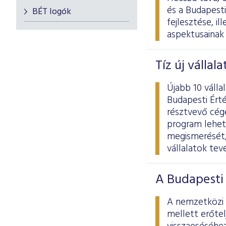
és a Budapest
BÉT logók
fejlesztése, il
aspektusainak
Tíz új válla
Újabb 10 váll
Budapesti Ért
résztvevő cég
program lehető
megismerését, 
vállalatok te
A Budapesti 
A nemzetközi 
mellett erőtel