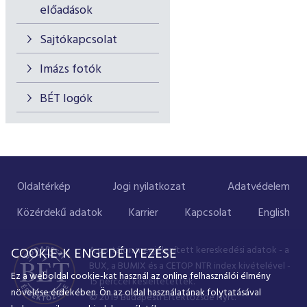
előadások
Sajtókapcsolat
Imázs fotók
BÉT logók
Oldaltérkép
Jogi nyilatkozat
Adatvédelem
Közérdekű adatok
Karrier
Kapcsolat
English
A portálon megjelenített kereskedési adatok - a
COOKIE-K ENGEDÉLYEZÉSE
BUX, a BUMIX és a CETOP NTR index kivételével -
Ez a weboldal cookie-kat használ az online felhasználói élmény
15 perccel késleltetettek.
növelése érdekében. Ön az oldal használatának folytatásával
© 2019 Budapesti Értéktőzsde Nyrt.