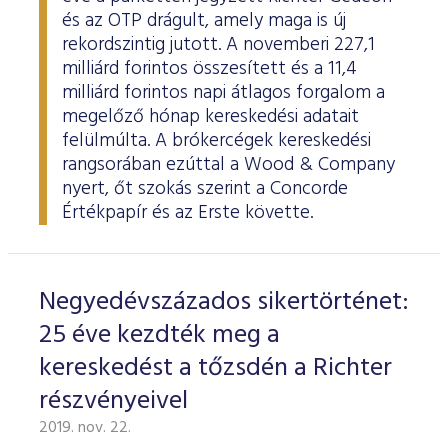
és az OTP drágult, amely maga is új
rekordszintig jutott. A novemberi 227,1
milliárd forintos összesített és a 11,4
milliárd forintos napi átlagos forgalom a
megelőző hónap kereskedési adatait
felülmúlta. A brókercégek kereskedési
rangsorában ezúttal a Wood & Company
nyert, őt szokás szerint a Concorde
Értékpapír és az Erste követte.
Negyedévszázados sikertörténet:
25 éve kezdték meg a
kereskedést a tőzsdén a Richter
részvényeivel
2019. nov. 22.