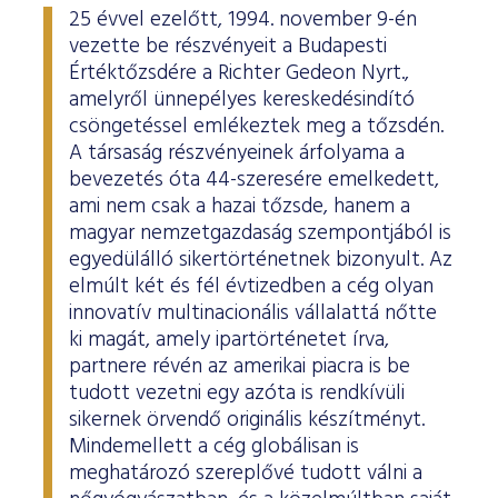
25 évvel ezelőtt, 1994. november 9-én
vezette be részvényeit a Budapesti
Értéktőzsdére a Richter Gedeon Nyrt.,
amelyről ünnepélyes kereskedésindító
csöngetéssel emlékeztek meg a tőzsdén.
A társaság részvényeinek árfolyama a
bevezetés óta 44-szeresére emelkedett,
ami nem csak a hazai tőzsde, hanem a
magyar nemzetgazdaság szempontjából is
egyedülálló sikertörténetnek bizonyult. Az
elmúlt két és fél évtizedben a cég olyan
innovatív multinacionális vállalattá nőtte
ki magát, amely ipartörténetet írva,
partnere révén az amerikai piacra is be
tudott vezetni egy azóta is rendkívüli
sikernek örvendő originális készítményt.
Mindemellett a cég globálisan is
meghatározó szereplővé tudott válni a