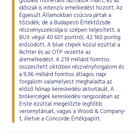
globális monetáris lazítások miatt, ez az
időszak is intenzív emelkedést hozott. Az
Egyesült Államokban csúcsra jártak a
tőzsdék, de a Budapesti Értéktőzsde
részvényszekciója is szépen teljesített, a
BUX végül 40 601 pontról, 42 160 pontig
erősödött. A blue chipek közül ezúttal a
Richter és az OTP vezette az
áremelkedést. A 219 milliárd forintos
összesített októberi részvényforgalom és
a 9,96 milliárd forintos átlagos napi
forgalom valamelyest meghaladta az
előző hónap kereskedési aktivitását. A
brókercégek kereskedési rangsorában az
Erste ezúttal megelőzte legfőbb
versenytársait, vagyis a Wood & Company-
t, illetve a Concorde Értékpapírt.