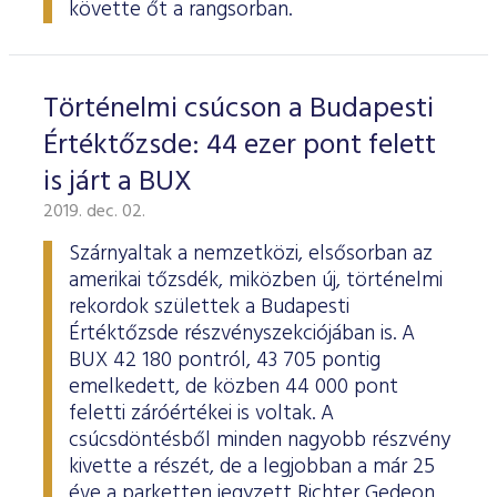
követte őt a rangsorban.
Történelmi csúcson a Budapesti
Értéktőzsde: 44 ezer pont felett
is járt a BUX
2019. dec. 02.
Szárnyaltak a nemzetközi, elsősorban az
amerikai tőzsdék, miközben új, történelmi
rekordok születtek a Budapesti
Értéktőzsde részvényszekciójában is. A
BUX 42 180 pontról, 43 705 pontig
emelkedett, de közben 44 000 pont
feletti záróértékei is voltak. A
csúcsdöntésből minden nagyobb részvény
kivette a részét, de a legjobban a már 25
éve a parketten jegyzett Richter Gedeon