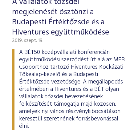
A vállalatok tőzsdei
megjelenését ösztönzi a
Budapesti Értéktőzsde és a
Hiventures együttműködése
2019. szept. 19.
A BÉT50 középvállalati konferencián
együttműködési szerződést írt alá az MFB
Csoporthoz tartozó Hiventures Kockázati
Tőkealap-kezelő és a Budapesti
Értéktőzsde vezetősége. A megállapodás
értelmében a Hiventures és a BÉT olyan
vállalatok tőzsdei bevezetésének
felkészítését támogatja majd közösen,
amelyek nyilvános részvénykibocsátáson
keresztül szeretnének forrásbevonással
élni.