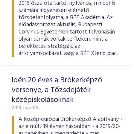
2016 ősze óta tartó, nyilvános, mindenki
számára ingyenesen elérhető
tőzsdetanfolyama, a BÉT Akadémia. Az
előadássorozat aktuális, Budapesti
Corvinus Egyetemen tartott felvonásán
olyan témák voltak terítéken, mint a
befektetési stratégiák, az
árfolyamkockázat vagy a BÉT Xtend piac.
Idén 20 éves a Brókerképző
versenye, a Tőzsdejáték
középiskolásoknak
2019. nov. 05.
A Közép-európai Brókerképző Alapítvány
-
az elmúlt 19 évhez hasonlóan
-
a 2019/20-
as tanévben is meghirdette - már