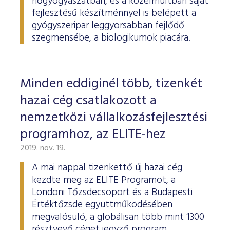
nőgyógyászatban, és a közelmúltban saját
fejlesztésű készítménnyel is belépett a
gyógyszeripar leggyorsabban fejlődő
szegmensébe, a biologikumok piacára.
Minden eddiginél több, tizenkét
hazai cég csatlakozott a
nemzetközi vállalkozásfejlesztési
programhoz, az ELITE-hez
2019. nov. 19.
A mai nappal tizenkettő új hazai cég
kezdte meg az ELITE Programot, a
Londoni Tőzsdecsoport és a Budapesti
Értéktőzsde együttműködésében
megvalósuló, a globálisan több mint 1300
résztvevő céget jegyző program