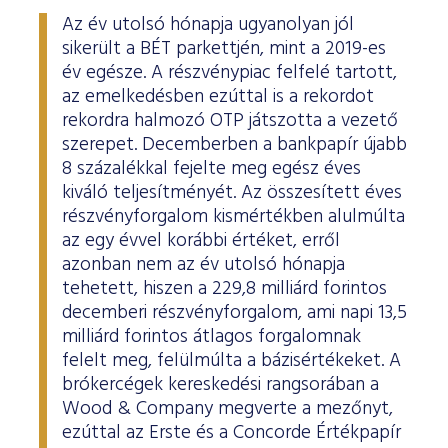
ESG Útmutató
Az év utolsó hónapja ugyanolyan jól
sikerült a BÉT parkettjén, mint a 2019-es
év egésze. A részvénypiac felfelé tartott,
az emelkedésben ezúttal is a rekordot
rekordra halmozó OTP játszotta a vezető
szerepet. Decemberben a bankpapír újabb
8 százalékkal fejelte meg egész éves
kiváló teljesítményét. Az összesített éves
részvényforgalom kismértékben alulmúlta
az egy évvel korábbi értéket, erről
azonban nem az év utolsó hónapja
tehetett, hiszen a 229,8 milliárd forintos
decemberi részvényforgalom, ami napi 13,5
milliárd forintos átlagos forgalomnak
felelt meg, felülmúlta a bázisértékeket. A
brókercégek kereskedési rangsorában a
Wood & Company megverte a mezőnyt,
ezúttal az Erste és a Concorde Értékpapír