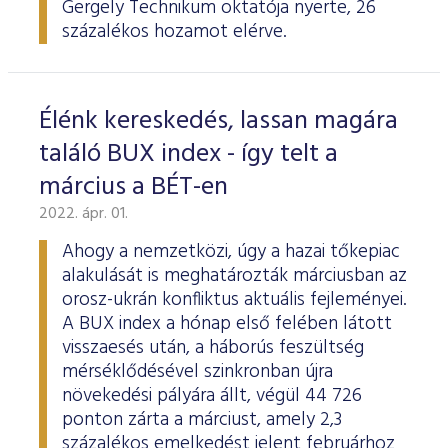
Gergely Technikum oktatója nyerte, 26
százalékos hozamot elérve.
Élénk kereskedés, lassan magára
találó BUX index - így telt a
március a BÉT-en
2022. ápr. 01.
Ahogy a nemzetközi, úgy a hazai tőkepiac
alakulását is meghatározták márciusban az
orosz-ukrán konfliktus aktuális fejleményei.
A BUX index a hónap első felében látott
visszaesés után, a háborús feszültség
mérséklődésével szinkronban újra
növekedési pályára állt, végül 44 726
ponton zárta a márciust, amely 2,3
százalékos emelkedést jelent februárhoz