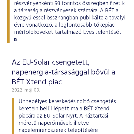
részvényenkénti 93 forintos összegben fizet ki
a társaság a részvényesek számára. A BÉT a
közgyűléssel összhangban
publikálta
a tavalyi
évre vonatkozó, a legfontosabb tőkepiaci
mérföldköveket tartalmazó Éves Jelentését
is.
Az EU-Solar csengetett,
napenergia-társasággal bővül a
BÉT Xtend piac
2022. máj. 09.
Ünnepélyes kereskedésindító csengetés
keretein belül lépett ma a BÉT Xtend
piacára az EU-Solar Nyrt. A háztartási
méretű naperőművek, illetve
napelemrendszerek telepítésére