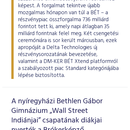
képest. A forgalmat tekintve újabb
mozgalmas hónapon van túl a BÉT – a
részvénypiac összforgalma 736 milliárd
forintot tett ki, amely napi átlagban 35
milliárd forintnak felel meg. Két csengetési
ceremóniára is sor került márciusban, ezek
apropóját a Delta Technologies új
részvénysorozatának bevezetése,
valamint a DM-KER BÉT Xtend platformról
a szabályozott piac Standard kategóriájába
lépése biztosította.
A nyíregyházi Bethlen Gábor
Gimnázium „Wall Street
Indiánjai” csapatának diákjai