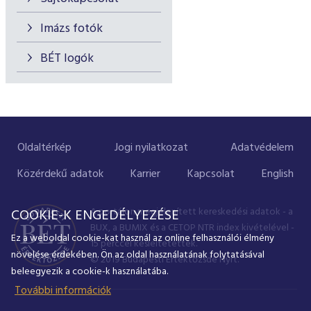
Imázs fotók
BÉT logók
Oldaltérkép
Jogi nyilatkozat
Adatvédelem
Közérdekű adatok
Karrier
Kapcsolat
English
A portálon megjelenített kereskedési adatok - a
COOKIE-K ENGEDÉLYEZÉSE
BUX, a BUMIX és a CETOP NTR index kivételével -
Ez a weboldal cookie-kat használ az online felhasználói élmény
15 perccel késleltetettek.
növelése érdekében. Ön az oldal használatának folytatásával
© 2019 Budapesti Értéktőzsde Nyrt.
beleegyezik a cookie-k használatába.
További információk