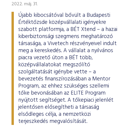
ESG Útmutató
2022. máj. 31.
Újabb kibocsátóval bővült a Budapesti
Értéktőzsde középvállalati igényekre
szabott platformja, a BÉT Xtend – a hazai
kiberbiztonsági szegmens meghatározó
társasága, a Vivetech részvényeivel indult
meg a kereskedés. A vállalat a nyilvános
piacra vezető úton a BÉT több,
középvállalatokat megszólító
szolgáltatását igénybe vette – a
bevezetés finanszírozásában a Mentor
Program, az ehhez szükséges szellemi
tőke bevonásában az ELITE Program
nyújtott segítséget. A tőkepiaci jelenlét
jelentősen elősegítheti a társaság
elsődleges célja, a nemzetközi
terjeszkedés megvalósítását.