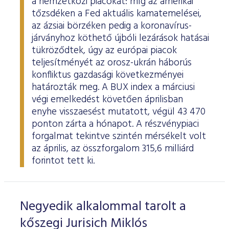
a nemzetközi piacokat: míg az amerikai
tőzsdéken a Fed aktuális kamatemelései,
az ázsiai börzéken pedig a koronavírus-
járványhoz köthető újbóli lezárások hatásai
tükröződtek, úgy az európai piacok
teljesítményét az orosz-ukrán háborús
konfliktus gazdasági következményei
határozták meg. A BUX index a márciusi
végi emelkedést követően áprilisban
enyhe visszaesést mutatott, végül 43 470
ponton zárta a hónapot. A részvénypiaci
forgalmat tekintve szintén mérsékelt volt
az április, az összforgalom 315,6 milliárd
forintot tett ki.
Negyedik alkalommal tarolt a
kőszegi Jurisich Miklós