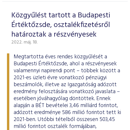
Közgyűlést tartott a Budapesti
Értéktőzsde, osztalékfizetésről
határoztak a részvényesek
2022. máj. 18.
Megtartotta éves rendes közgyűlését a
Budapesti Értéktőzsde, ahol a részvényesek
valamennyi napirendi pont – többek között a
2021-es üzleti évre vonatkozó pénzügyi
beszámolók, illetve az Igazgatóság adózott
eredmény felosztására vonatkozó javaslata –
esetében jóváhagyólag döntöttek. Ennek
alapján a BÉT bevételei 3,46 milliárd forintot,
adózott eredménye 586 millió forintot tett ki
2021-ben. Utóbbi tételből összesen 503,45
millió forintot osztalék formájában,