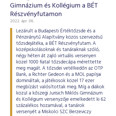
Gimnázium és Kollégium a BÉT
Részvényfutamon
2022. ápr. 06.
Lezárult a Budapesti Értéktőzsde és a
Pénziránytű Alapítvány közös szervezésű
tőzsdejátéka, a BÉT Részvényfutam. A
középiskolásoknak és tanáraiknak szóló,
négy héten át zajló virtuális versenyen
közel 1000 fiatal tőzsdecápa mérettette
meg magát. A tőzsdei vetélkedőn az OTP
Bank, a Richter Gedeon és a MOL papírjai
domináltak, a játékosok közel 17 ezer
megbízást valósítottak meg. Míg a diákok
közül a kőszegi Jurisich Miklós Gimnázium
és Kollégium versenyzője emelkedett ki 62
százalékos hozamával, a tanárok
versenyét a Miskolci SZC Berzeviczy