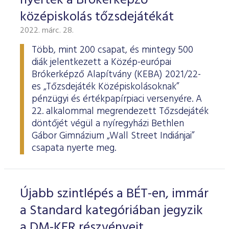
nyerték a Brókerképző
középiskolás tőzsdejátékát
2022. márc. 28.
Több, mint 200 csapat, és mintegy 500
diák jelentkezett a Közép-európai
Brókerképző Alapítvány (KEBA) 2021/22-
es „Tőzsdejáték Középiskolásoknak”
pénzügyi és értékpapírpiaci versenyére. A
22. alkalommal megrendezett Tőzsdejáték
döntőjét végül a nyíregyházi Bethlen
Gábor Gimnázium „Wall Street Indiánjai”
csapata nyerte meg.
Újabb szintlépés a BÉT-en, immár
a Standard kategóriában jegyzik
a DM-KER részvényeit