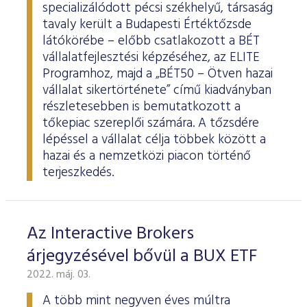
specializálódott pécsi székhelyű, társaság
tavaly került a Budapesti Értéktőzsde
látókörébe – előbb csatlakozott a BÉT
vállalatfejlesztési képzéséhez, az ELITE
Programhoz, majd a „BÉT50 – Ötven hazai
vállalat sikertörténete” című kiadványban
részletesebben is bemutatkozott a
tőkepiac szereplői számára. A tőzsdére
lépéssel a vállalat célja többek között a
hazai és a nemzetközi piacon történő
terjeszkedés.
Az Interactive Brokers
árjegyzésével bővül a BUX ETF
2022. máj. 03.
A több mint negyven éves múltra