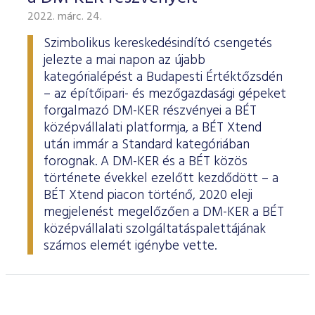
2022. márc. 24.
Szimbolikus kereskedésindító csengetés
jelezte a mai napon az újabb
kategórialépést a Budapesti Értéktőzsdén
– az építőipari- és mezőgazdasági gépeket
forgalmazó DM-KER részvényei a BÉT
középvállalati platformja, a BÉT Xtend
után immár a Standard kategóriában
forognak. A DM-KER és a BÉT közös
története évekkel ezelőtt kezdődött – a
BÉT Xtend piacon történő, 2020 eleji
megjelenést megelőzően a DM-KER a BÉT
középvállalati szolgáltatáspalettájának
számos elemét igénybe vette.