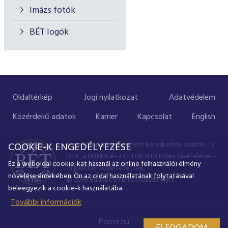
Imázs fotók
BÉT logók
Oldaltérkép
Jogi nyilatkozat
Adatvédelem
Közérdekű adatok
Karrier
Kapcsolat
English
A portálon megjelenített kereskedési adatok - a
COOKIE-K ENGEDÉLYEZÉSE
BUX, a BUMIX és a CETOP NTR index kivételével -
Ez a weboldal cookie-kat használ az online felhasználói élmény
15 perccel késleltetettek.
növelése érdekében. Ön az oldal használatának folytatásával
© 2019 Budapesti Értéktőzsde Nyrt.
beleegyezik a cookie-k használatába.
További információk
Ponte.hu