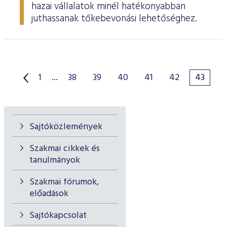
hazai vállalatok minél hatékonyabban
juthassanak tőkebevonási lehetőséghez.
1
...
38
39
40
41
42
43
Sajtóközlemények
Szakmai cikkek és
tanulmányok
Szakmai fórumok,
előadások
Sajtókapcsolat