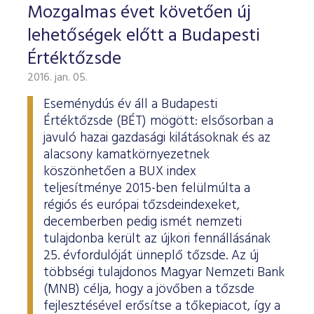
Mozgalmas évet követően új
lehetőségek előtt a Budapesti
Értéktőzsde
2016. jan. 05.
Eseménydús év áll a Budapesti
Értéktőzsde (BÉT) mögött: elsősorban a
javuló hazai gazdasági kilátásoknak és az
alacsony kamatkörnyezetnek
köszönhetően a BUX index
teljesítménye 2015-ben felülmúlta a
régiós és európai tőzsdeindexeket,
decemberben pedig ismét nemzeti
tulajdonba került az újkori fennállásának
25. évfordulóját ünneplő tőzsde. Az új
többségi tulajdonos Magyar Nemzeti Bank
(MNB) célja, hogy a jövőben a tőzsde
fejlesztésével erősítse a tőkepiacot, így a