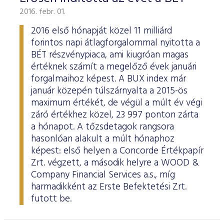
2016. febr. 01.
2016 első hónapját közel 11 milliárd
forintos napi átlagforgalommal nyitotta a
BÉT részvénypiaca, ami kiugróan magas
értéknek számít a megelőző évek januári
forgalmaihoz képest. A BUX index már
január közepén túlszárnyalta a 2015-ös
maximum értékét, de végül a múlt év végi
záró értékhez közel, 23 997 ponton zárta
a hónapot. A tőzsdetagok rangsora
hasonlóan alakult a múlt hónaphoz
képest: első helyen a Concorde Értékpapír
Zrt. végzett, a második helyre a WOOD &
Company Financial Services a.s., míg
harmadikként az Erste Befektetési Zrt.
futott be.