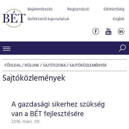
Bejelentkezés
Regisztráció
Elérhetőség
Befektetői kapcsolatok
English
KERESKEDÉSI ADATOK
FŐOLDAL
RÓLUNK
SAJTÓSZOBA
SAJTÓKÖZLEMÉNYEK
INDEXEK
BEFEKTETŐK
Sajtóközlemények
Részvényindexek
Piaci forgalom
Termékcsoportok
KIBOCSÁTÓK
Kötvényindexek
Kedvenc instrumentumok
Szabályozás
Indexek
Részvény és vállalati kötvény tőzsdei bevezetését támoga
A gazdasági sikerhez szükség
TŐZSDETAGOK
Jelzáloglevél indexek
program
Azonnali Piac
Alkalmazott díjstruktúra
BÉT szabályzatok
Részvény szekció
van a BÉT fejlesztésére
Tőzsdetagok, üzletkötők
VENDOROK
Vállalati kötvény indexek
Származékos piac
BÉT Xtend - Részvénypiac egyszerűen
Részvények
Elszámolás
Befektetővédelem
2016. márc. 09.
Hitelpapír szekció
Útmutató a taggá váláshoz