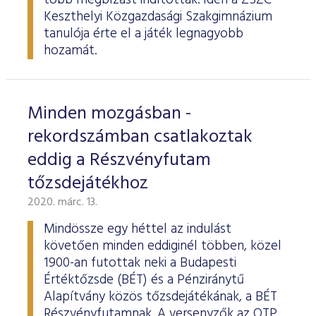
több megbízást indítottak. Idén a ZSZC
Keszthelyi Közgazdasági Szakgimnázium
tanulója érte el a játék legnagyobb
hozamát.
Minden mozgásban -
rekordszámban csatlakoztak
eddig a Részvényfutam
tőzsdejátékhoz
2020. márc. 13.
Mindössze egy héttel az indulást
követően minden eddiginél többen, közel
1900-an futottak neki a Budapesti
Értéktőzsde (BÉT) és a Pénziránytű
Alapítvány közös tőzsdejátékának, a BÉT
Részvényfutamnak. A versenyzők az OTP