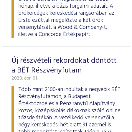
hónap, illetve a bázis forgalmi adatait. A
brókercégek kereskedési rangsorában az
Erste ezúttal megelőzte a két örök
versenytársát, a Wood & Company-t,
illetve a Concorde Értékpapírt.
Új részvételi rekordokat döntött
a BÉT Részvényfutam
2020. ápr. 01.
Több mint 2100-an indultak a negyedik BÉT
Részvényfutamon, a Budapesti
Értéktőzsde és a Pénziránytű Alapítvány
közös, középiskolás diákoknak szóló online
tőzsdejátékán. A vetélkedő versenyzői a
négy kereskedési hét alatt 31 ezernél is