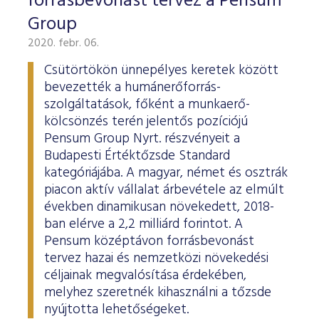
forrásbevonást tervez a Pensum
Group
2020. febr. 06.
Csütörtökön ünnepélyes keretek között
bevezették a humánerőforrás-
szolgáltatások, főként a munkaerő-
kölcsönzés terén jelentős pozíciójú
Pensum Group Nyrt. részvényeit a
Budapesti Értéktőzsde Standard
kategóriájába. A magyar, német és osztrák
piacon aktív vállalat árbevétele az elmúlt
években dinamikusan növekedett, 2018-
ban elérve a 2,2 milliárd forintot. A
Pensum középtávon forrásbevonást
tervez hazai és nemzetközi növekedési
céljainak megvalósítása érdekében,
melyhez szeretnék kihasználni a tőzsde
nyújtotta lehetőségeket.