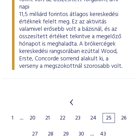
napi
11,5 milliárd forintos átlagos kereskedési
értéknek felelt meg. Ez az aktivitás
valamivel erősebb volt a bázisnál, és az
összesített értéket tekintve a megelőző
hónapot is meghaladta. A brókercégek
kereskedési rangsorában ezúttal Wood,
Erste, Concorde sorrend alakult ki, a
verseny a megszokottnál szorosabb volt.
1
...
20
21
22
23
24
25
26
27
28
29
30
...
43