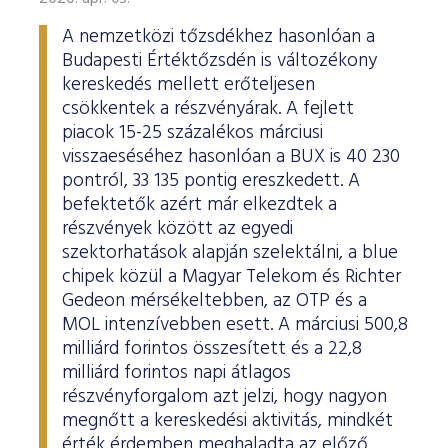
A nemzetközi tőzsdékhez hasonlóan a
Budapesti Értéktőzsdén is változékony
kereskedés mellett erőteljesen
csökkentek a részvényárak. A fejlett
piacok 15-25 százalékos márciusi
visszaeséséhez hasonlóan a BUX is 40 230
pontról, 33 135 pontig ereszkedett. A
befektetők azért már elkezdtek a
részvények között az egyedi
szektorhatások alapján szelektálni, a blue
chipek közül a Magyar Telekom és Richter
Gedeon mérsékeltebben, az OTP és a
MOL intenzívebben esett. A márciusi 500,8
milliárd forintos összesített és a 22,8
milliárd forintos napi átlagos
részvényforgalom azt jelzi, hogy nagyon
megnőtt a kereskedési aktivitás, mindkét
érték érdemben meghaladta az előző