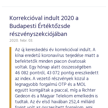
Korrekcióval indult 2020 a
Budapesti Értéktőzsde
részvényszekciójában
2020. febr. 03.
Az új kereskedési év korrekcióval indult. A
kínai eredetű koronavírus terjedése miatt a
befektetők minden piacon óvatosak
voltak. Egy hónap alatt összességében
46 082 pontról, 43 072 pontig ereszkedett
az index. A vezető részvények közül a
legnagyobb forgalmú OTP és a MOL
együtt korrigáltak a piaccal, míg a Richter
Gedeon és a Magyar Telekom emelkedni is
tudtak. Az év első havában 252,4 milliárd
forint volt az összesített forgalom, ami