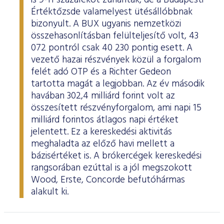
is 9-11 százalékot zuhantak, de a Budapesti
Értéktőzsde valamelyest ütésállóbbnak
bizonyult. A BUX ugyanis nemzetközi
összehasonlításban felülteljesítő volt, 43
072 pontról csak 40 230 pontig esett. A
vezető hazai részvények közül a forgalom
felét adó OTP és a Richter Gedeon
tartotta magát a legjobban. Az év második
havában 302,4 milliárd forint volt az
összesített részvényforgalom, ami napi 15
milliárd forintos átlagos napi értéket
jelentett. Ez a kereskedési aktivitás
meghaladta az előző havi mellett a
bázisértéket is. A brókercégek kereskedési
rangsorában ezúttal is a jól megszokott
Wood, Erste, Concorde befutóhármas
alakult ki.