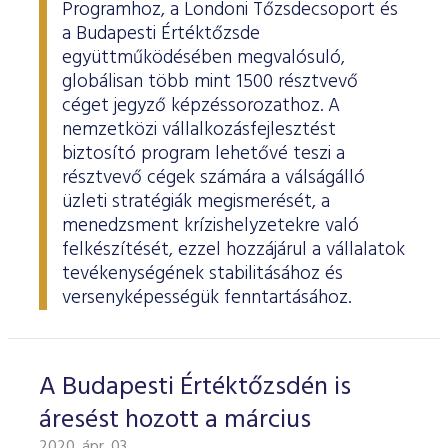
ESG Útmutató
Programhoz, a Londoni Tőzsdecsoport és
a Budapesti Értéktőzsde
együttműködésében megvalósuló,
globálisan több mint 1500 résztvevő
céget jegyző képzéssorozathoz. A
nemzetközi vállalkozásfejlesztést
biztosító program lehetővé teszi a
résztvevő cégek számára a válságálló
üzleti stratégiák megismerését, a
menedzsment krízishelyzetekre való
felkészítését, ezzel hozzájárul a vállalatok
tevékenységének stabilitásához és
versenyképességük fenntartásához.
A Budapesti Értéktőzsdén is
áresést hozott a március
2020. ápr. 03.