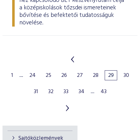
hez kapcsolódó BÉT Részvényfutam célja
a középiskolások tőzsdei ismereteinek
bővítése és befektetői tudatosságuk
növelése.
1
...
24
25
26
27
28
29
30
31
32
33
34
...
43
Sajtóközlemények