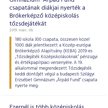
Gimnázium "Árpád Fund"
csapatának diákjai nyerték a
Brókerképző középiskolás
tőzsdejátékát
2019. márc. 06.
180 iskola 300 csapata, összesen közel
1000 diák jelentkezett a Közép-európai
Brókerképző Alapítvány (KEBA) 2019-es
„Tőzsdejáték Középiskolásoknak” pénzügyi
és értékpapírpiaci versenyére. A 19.
alkalommal megrendezett Tőzsdejáték
keddi döntőjét végül a budapesti Szilágyi
Erzsébet Gimnázium „Árpád Fund” csapata
nyerte meg.
Ezernél is több középiskolás