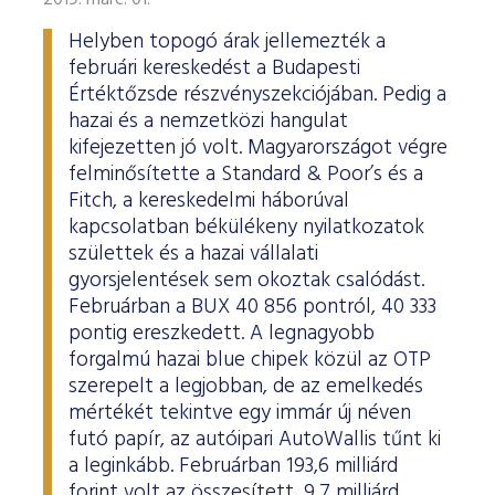
2019. márc. 01.
Helyben topogó árak jellemezték a
februári kereskedést a Budapesti
Értéktőzsde részvényszekciójában. Pedig a
hazai és a nemzetközi hangulat
kifejezetten jó volt. Magyarországot végre
felminősítette a Standard & Poor’s és a
Fitch, a kereskedelmi háborúval
kapcsolatban békülékeny nyilatkozatok
születtek és a hazai vállalati
gyorsjelentések sem okoztak csalódást.
Februárban a BUX 40 856 pontról, 40 333
pontig ereszkedett. A legnagyobb
forgalmú hazai blue chipek közül az OTP
szerepelt a legjobban, de az emelkedés
mértékét tekintve egy immár új néven
futó papír, az autóipari AutoWallis tűnt ki
a leginkább. Februárban 193,6 milliárd
forint volt az összesített, 9,7 milliárd