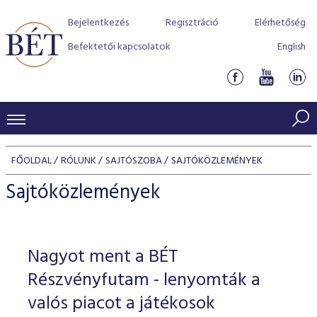
Bejelentkezés
Regisztráció
Elérhetőség
Befektetői kapcsolatok
English
KERESKEDÉSI ADATOK
FŐOLDAL
RÓLUNK
SAJTÓSZOBA
SAJTÓKÖZLEMÉNYEK
INDEXEK
BEFEKTETŐK
Sajtóközlemények
Részvényindexek
Piaci forgalom
Termékcsoportok
KIBOCSÁTÓK
Kötvényindexek
Kedvenc instrumentumok
Szabályozás
Indexek
Részvény és vállalati kötvény tőzsdei bevezetését támoga
Nagyot ment a BÉT
TŐZSDETAGOK
Jelzáloglevél indexek
program
Azonnali Piac
Alkalmazott díjstruktúra
BÉT szabályzatok
Részvény szekció
Részvényfutam - lenyomták a
Tőzsdetagok, üzletkötők
VENDOROK
Vállalati kötvény indexek
Származékos piac
BÉT Xtend - Részvénypiac egyszerűen
Részvények
valós piacot a játékosok
Elszámolás
Befektetővédelem
Hitelpapír szekció
Útmutató a taggá váláshoz