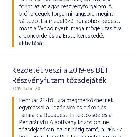
forint az átlagos részvényforgalom. A
brókercégek forgalmi rangsora megint
változott a megelőző hónaphoz képest,
most a Wood nyert, maga mögé utasítva
a Concorde és az Erste kereskedési
aktivitását.
Kezdetét veszi a 2019-es BÉT
Részvényfutam tőzsdejáték
2019. febr. 20.
Február 25-től újra megmérkőzhetnek
egymással a középiskolás diákok és
tanáraik a Budapesti Értéktőzsde és a
Pénziránytű Alapítvány közös online
tőzsdejátékán. Az öt hétig tartó, a PÉNZ7-