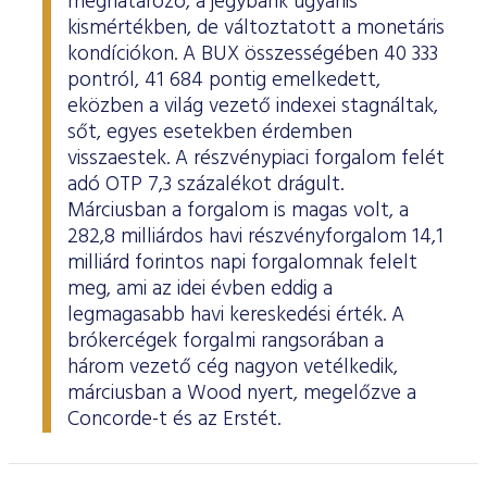
meghatározó, a jegybank ugyanis
kismértékben, de változtatott a monetáris
kondíciókon. A BUX összességében 40 333
pontról, 41 684 pontig emelkedett,
eközben a világ vezető indexei stagnáltak,
sőt, egyes esetekben érdemben
visszaestek. A részvénypiaci forgalom felét
adó OTP 7,3 százalékot drágult.
Márciusban a forgalom is magas volt, a
282,8 milliárdos havi részvényforgalom 14,1
milliárd forintos napi forgalomnak felelt
meg, ami az idei évben eddig a
legmagasabb havi kereskedési érték. A
brókercégek forgalmi rangsorában a
három vezető cég nagyon vetélkedik,
márciusban a Wood nyert, megelőzve a
Concorde-t és az Erstét.