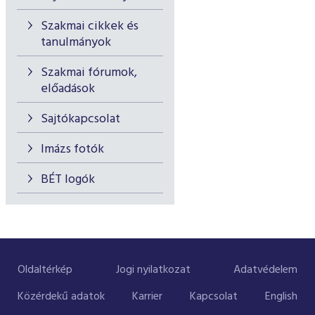
Szakmai cikkek és
tanulmányok
Szakmai fórumok,
előadások
Sajtókapcsolat
Imázs fotók
BÉT logók
Oldaltérkép
Jogi nyilatkozat
Adatvédelem
Közérdekű adatok
Karrier
Kapcsolat
English