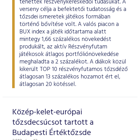
tehették részvénykereskedői tudásukat. A
ESG Útmutató
verseny célja a befektetői tudatosság és a
tőzsdei ismeretek játékos formában
történő bővítése volt. A valós piacon a
BUX index a játék időtartama alatt
mintegy 1,66 százalékos növekedést
produkált, az aktív Részvényfutam
játékosok átlagos portfóliónövekedése
meghaladta a 2 százalékot. A diákok közül
kikerült TOP 10 részvényfutamos tőzsdéző
átlagosan 13 százalékos hozamot ért el,
átlagosan 20 kötéssel.
Közép-kelet-európai
tőzsdecsúcsot tartott a
Budapesti Értéktőzsde