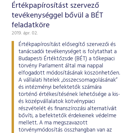
Értékpapírosítást szervező
tevékenységgel bővül a BÉT
feladatköre
2019. ápr. 02.
Értékpapírosítást elősegítő szervezői és
tanácsadói tevékenységet is folytathat a
Budapesti Értéktőzsde (BÉT) a tőkepiaci
törvény Parlament által mai nappal
elfogadott módosításának köszönhetően.
A vállalati hitelek „összecsomagolásának”
és intézményi befektetők számára
történő értékesítésének lehetősége a kis-
és középvállalatok kötvénypiaci
részvételét és finanszírozási alternatíváit
bővíti, a befektetők érdekeinek védelme
mellett. A ma megszavazott
törvénymódosítás összhangban van az