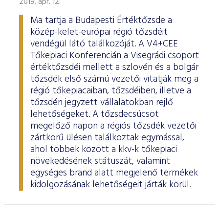
2019. ápr. 12.
Ma tartja a Budapesti Értéktőzsde a
közép-kelet-európai régió tőzsdéit
vendégül látó találkozóját. A V4+CEE
Tőkepiaci Konferencián a Visegrádi csoport
értéktőzsdéi mellett a szlovén és a bolgár
tőzsdék első számú vezetői vitatják meg a
régió tőkepiacaiban, tőzsdéiben, illetve a
tőzsdén jegyzett vállalatokban rejlő
lehetőségeket. A tőzsdecsúcsot
megelőző napon a régiós tőzsdék vezetői
zártkörű ülésen találkoztak egymással,
ahol többek között a kkv-k tőkepiaci
növekedésének státuszát, valamint
egységes brand alatt megjelenő termékek
kidolgozásának lehetőségeit járták körül.