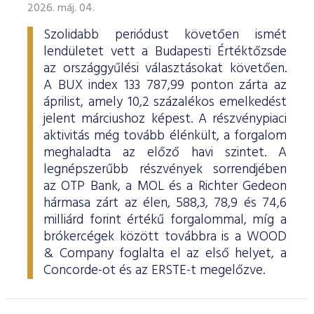
2026. máj. 04.
Szolidabb periódust követően ismét
lendületet vett a Budapesti Értéktőzsde
az országgyűlési választásokat követően.
A BUX index 133 787,99 ponton zárta az
áprilist, amely 10,2 százalékos emelkedést
jelent márciushoz képest. A részvénypiaci
aktivitás még tovább élénkült, a forgalom
meghaladta az előző havi szintet. A
legnépszerűbb részvények sorrendjében
az OTP Bank, a MOL és a Richter Gedeon
hármasa zárt az élen, 588,3, 78,9 és 74,6
milliárd forint értékű forgalommal, míg a
brókercégek között továbbra is a WOOD
& Company foglalta el az első helyet, a
Concorde-ot és az ERSTE-t megelőzve.