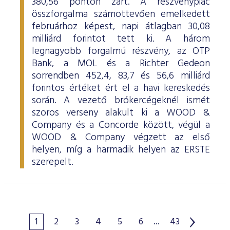
380,56 ponton zárt. A részvénypiac
összforgalma számottevően emelkedett
februárhoz képest, napi átlagban 30,08
milliárd forintot tett ki. A három
legnagyobb forgalmú részvény, az OTP
Bank, a MOL és a Richter Gedeon
sorrendben 452,4, 83,7 és 56,6 milliárd
forintos értéket ért el a havi kereskedés
során. A vezető brókercégeknél ismét
szoros verseny alakult ki a WOOD &
Company és a Concorde között, végül a
WOOD & Company végzett az első
helyen, míg a harmadik helyen az ERSTE
szerepelt.
1
2
3
4
5
6
...
43