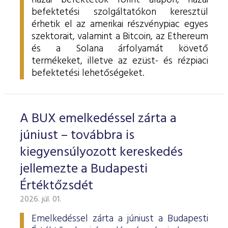
hazai befektetők forint alapon, hazai
befektetési szolgáltatókon keresztül
érhetik el az amerikai részvénypiac egyes
szektorait, valamint a Bitcoin, az Ethereum
és a Solana árfolyamát követő
termékeket, illetve az ezüst- és rézpiaci
befektetési lehetőségeket.
A BUX emelkedéssel zárta a
júniust – továbbra is
kiegyensúlyozott kereskedés
jellemezte a Budapesti
Értéktőzsdét
2026. júl. 01.
Emelkedéssel zárta a júniust a Budapesti