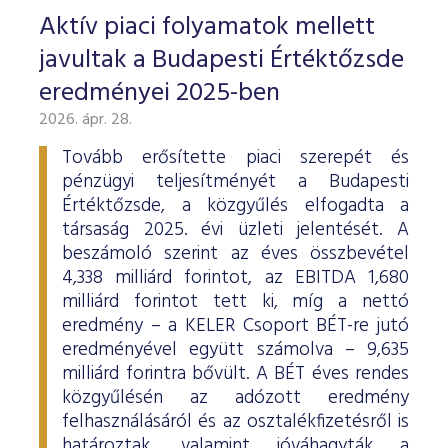
Aktív piaci folyamatok mellett
javultak a Budapesti Értéktőzsde
eredményei 2025-ben
2026. ápr. 28.
Tovább erősítette piaci szerepét és
pénzügyi teljesítményét a Budapesti
Értéktőzsde, a közgyűlés elfogadta a
társaság 2025. évi üzleti jelentését. A
beszámoló szerint az éves összbevétel
4,338 milliárd forintot, az EBITDA 1,680
milliárd forintot tett ki, míg a nettó
eredmény – a KELER Csoport BÉT-re jutó
eredményével együtt számolva – 9,635
milliárd forintra bővült. A BÉT éves rendes
közgyűlésén az adózott eredmény
felhasználásáról és az osztalékfizetésről is
határoztak, valamint jóváhagyták a