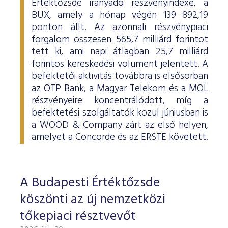
Értéktőzsde irányadó részvényindexe, a
BUX, amely a hónap végén 139 892,19
ponton állt. Az azonnali részvénypiaci
forgalom összesen 565,7 milliárd forintot
tett ki, ami napi átlagban 25,7 milliárd
forintos kereskedési volument jelentett. A
befektetői aktivitás továbbra is elsősorban
az OTP Bank, a Magyar Telekom és a MOL
részvényeire koncentrálódott, míg a
befektetési szolgáltatók közül júniusban is
a WOOD & Company zárt az első helyen,
amelyet a Concorde és az ERSTE követett.
A Budapesti Értéktőzsde
köszönti az új nemzetközi
tőkepiaci résztvevőt