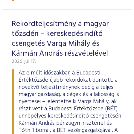
ESG Útmutató
Rekordteljesítmény a magyar
tőzsdén – kereskedésindító
csengetés Varga Mihály és
Kármán András részvételével
2026. júl. 17.
Az elmúlt időszakban a Budapesti
Értéktőzsde újabb rekordokat döntött, a
növekvő teljesítménynek pedig a teljes
magyar gazdaság, a cégek és a lakosság is
nyertesei – jelentette ki Varga Mihály, aki
részt vett a Budapesti Értéktőzsde (BÉT)
ünnepélyes kereskedésindító csengetésén
Kármán András pénzügyminiszterrel és
Tóth Tiborral, a BÉT vezérigazgatójával. A