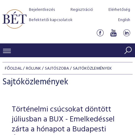
Bejelentkezés
Regisztráció
Elérhetőség
Befektetői kapcsolatok
English
KERESKEDÉSI ADATOK
FŐOLDAL
RÓLUNK
SAJTÓSZOBA
SAJTÓKÖZLEMÉNYEK
INDEXEK
BEFEKTETŐK
Sajtóközlemények
Részvényindexek
Piaci forgalom
Termékcsoportok
KIBOCSÁTÓK
Kötvényindexek
Kedvenc instrumentumok
Szabályozás
Indexek
Részvény és vállalati kötvény tőzsdei bevezetését támoga
Történelmi csúcsokat döntött
TŐZSDETAGOK
Jelzáloglevél indexek
program
Azonnali Piac
Alkalmazott díjstruktúra
BÉT szabályzatok
Részvény szekció
júliusban a BUX - Emelkedéssel
Tőzsdetagok, üzletkötők
VENDOROK
Vállalati kötvény indexek
Származékos piac
BÉT Xtend - Részvénypiac egyszerűen
Részvények
zárta a hónapot a Budapesti
Elszámolás
Befektetővédelem
Hitelpapír szekció
Útmutató a taggá váláshoz