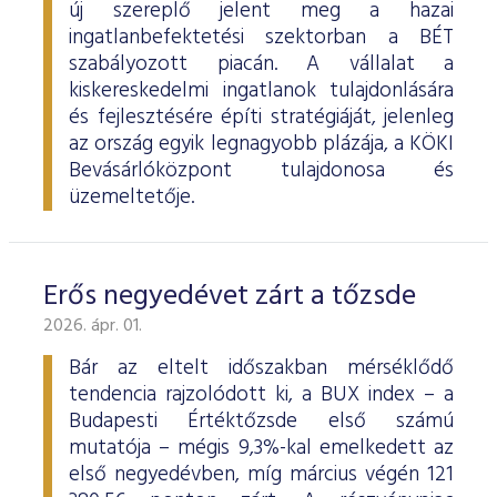
új szereplő jelent meg a hazai
ingatlanbefektetési szektorban a BÉT
szabályozott piacán. A vállalat a
kiskereskedelmi ingatlanok tulajdonlására
és fejlesztésére építi stratégiáját, jelenleg
az ország egyik legnagyobb plázája, a KÖKI
Bevásárlóközpont tulajdonosa és
üzemeltetője.
Erős negyedévet zárt a tőzsde
2026. ápr. 01.
Bár az eltelt időszakban mérséklődő
tendencia rajzolódott ki, a BUX index – a
Budapesti Értéktőzsde első számú
mutatója – mégis 9,3%-kal emelkedett az
első negyedévben, míg március végén 121