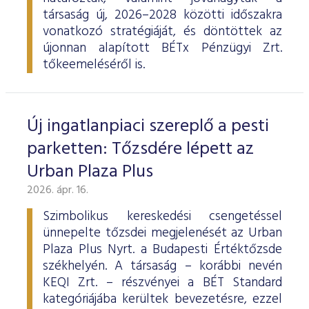
társaság új, 2026–2028 közötti időszakra
vonatkozó stratégiáját, és döntöttek az
újonnan alapított BÉTx Pénzügyi Zrt.
tőkeemeléséről is.
Új ingatlanpiaci szereplő a pesti
parketten: Tőzsdére lépett az
Urban Plaza Plus
2026. ápr. 16.
Szimbolikus kereskedési csengetéssel
ünnepelte tőzsdei megjelenését az Urban
Plaza Plus Nyrt. a Budapesti Értéktőzsde
székhelyén. A társaság – korábbi nevén
KEQI Zrt. – részvényei a BÉT Standard
kategóriájába kerültek bevezetésre, ezzel