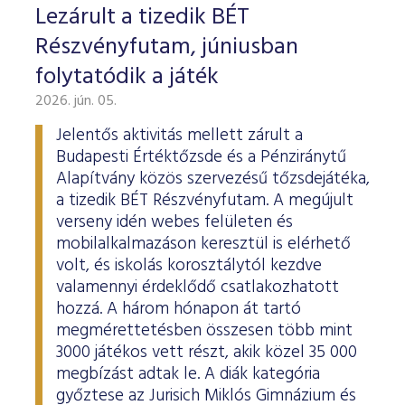
Lezárult a tizedik BÉT
Részvényfutam, júniusban
folytatódik a játék
2026. jún. 05.
Jelentős aktivitás mellett zárult a
Budapesti Értéktőzsde és a Pénziránytű
Alapítvány közös szervezésű tőzsdejátéka,
a tizedik BÉT Részvényfutam. A megújult
verseny idén webes felületen és
mobilalkalmazáson keresztül is elérhető
volt, és iskolás korosztálytól kezdve
valamennyi érdeklődő csatlakozhatott
hozzá. A három hónapon át tartó
megmérettetésben összesen több mint
3000 játékos vett részt, akik közel 35 000
megbízást adtak le. A diák kategória
győztese az Jurisich Miklós Gimnázium és