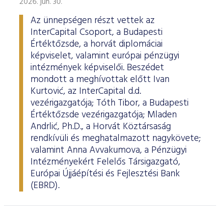
2026. jún. 30.
Az ünnepségen részt vettek az
InterCapital Csoport, a Budapesti
Értéktőzsde, a horvát diplomáciai
képviselet, valamint európai pénzügyi
intézmények képviselői. Beszédet
mondott a meghívottak előtt Ivan
Kurtović, az InterCapital d.d.
vezérigazgatója; Tóth Tibor, a Budapesti
Értéktőzsde vezérigazgatója; Mladen
Andrlić, Ph.D., a Horvát Köztársaság
rendkívüli és meghatalmazott nagykövete;
valamint Anna Avvakumova, a Pénzügyi
Intézményekért Felelős Társigazgató,
Európai Újjáépítési és Fejlesztési Bank
(EBRD).