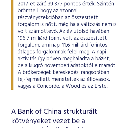
2017-et záró 39 377 pontos érték. Szintén
örömteli, hogy az azonnali
részvényszekcióban az összesített
forgalom is nőtt, még ha a változás nem is
volt számottevő. Az év utolsó havában
196,7 milliárd forint volt az összesített
forgalom, ami napi 11,6 milliárd forintos
átlagos forgalomnak felel meg. A napi
aktivitás így bőven meghaladta a bázist,
de a kiugró novemberi adatoktól elmaradt.
A brókercégek kereskedési rangsorában
fej-fej mellett meneteltek az éllovasok,
vagyis a Concorde, a Wood és az Erste.
A Bank of China strukturált
kötvényeket vezet be a