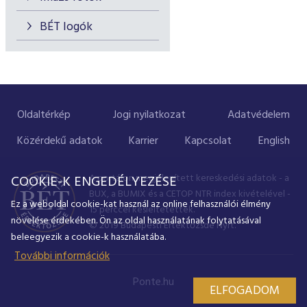
BÉT logók
Oldaltérkép
Jogi nyilatkozat
Adatvédelem
Közérdekű adatok
Karrier
Kapcsolat
English
A portálon megjelenített kereskedési adatok - a
COOKIE-K ENGEDÉLYEZÉSE
BUX, a BUMIX és a CETOP NTR index kivételével -
Ez a weboldal cookie-kat használ az online felhasználói élmény
15 perccel késleltetettek.
növelése érdekében. Ön az oldal használatának folytatásával
© 2019 Budapesti Értéktőzsde Nyrt.
beleegyezik a cookie-k használatába.
További információk
Ponte.hu
ELFOGADOM