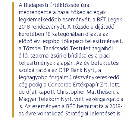
A Budapesti Értéktőzsde újra
megrendezte a hazai tőkepiac egyik
legkiemelkedőbb eseményét, a BÉT Legek
2018 rendezvényét. A tőzsde a díjátadó
keretében 18 kategóriában díjazta az
előző év legjobb tőkepiaci teljesítményeit,
a Tőzsdei Tanácsadó Testület tagjaiból
álló, szakmai zsűri elbírálása és a piaci
teljesítmények alapján. Az év befektetési
szolgáltatója az OTP Bank Nyrt., a
legnagyobb forgalmú részvénykereskedő
cég pedig a Concorde Értékpapír Zrt. lett,
de díjat kapott Christopher Mattheisen, a
Magyar Telekom Nyrt. volt vezérigazgatója
is. Az eseményen a BÉT bemutatta a 2018-
as évre vonatkozó Stratégiai Jelentését is.