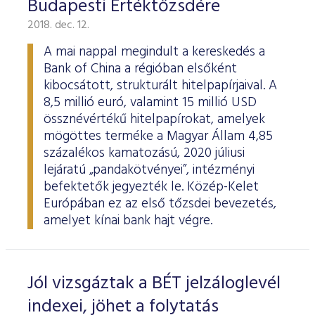
Budapesti Értéktőzsdére
2018. dec. 12.
A mai nappal megindult a kereskedés a
Bank of China a régióban elsőként
kibocsátott, strukturált hitelpapírjaival. A
8,5 millió euró, valamint 15 millió USD
össznévértékű hitelpapírokat, amelyek
mögöttes terméke a Magyar Állam 4,85
százalékos kamatozású, 2020 júliusi
lejáratú „pandakötvényei”, intézményi
befektetők jegyezték le. Közép-Kelet
Európában ez az első tőzsdei bevezetés,
amelyet kínai bank hajt végre.
Jól vizsgáztak a BÉT jelzáloglevél
indexei, jöhet a folytatás