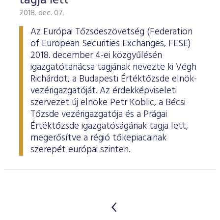
tagja lett
2018. dec. 07.
Az Európai Tőzsdeszövetség (Federation
of European Securities Exchanges, FESE)
2018. december 4-ei közgyűlésén
igazgatótanácsa tagjának nevezte ki Végh
Richárdot, a Budapesti Értéktőzsde elnök-
vezérigazgatóját. Az érdekképviseleti
szervezet új elnöke Petr Koblic, a Bécsi
Tőzsde vezérigazgatója és a Prágai
Értéktőzsde igazgatóságának tagja lett,
megerősítve a régió tőkepiacainak
szerepét európai szinten.