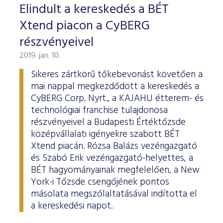
Elindult a kereskedés a BÉT
Xtend piacon a CyBERG
részvényeivel
2019. jan. 10.
Sikeres zártkörű tőkebevonást követően a
mai nappal megkezdődött a kereskedés a
CyBERG Corp. Nyrt., a KAJAHU étterem- és
technológiai franchise tulajdonosa
részvényeivel a Budapesti Értéktőzsde
középvállalati igényekre szabott BÉT
Xtend piacán. Rózsa Balázs vezérigazgató
és Szabó Erik vezérigazgató-helyettes, a
BÉT hagyományainak megfelelően, a New
York-i Tőzsde csengőjének pontos
másolata megszólaltatásával indította el
a kereskedési napot.