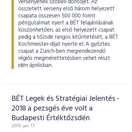
versenyének szóbeli döntőjét. Az
összetett verseny első három helyezett
csapata összesen 500 000 forint
pénzjutalmat nyert a BÉT felajánlásának
köszönhetően, az első helyezett csapat
pedig a tőzsde rangos kitűntetését, a BÉT
Kochmeister-díjat nyerte el. A győztes
csapat a Zürich-ben megrendezendő
régiós megmérettetésben vehet részt
idén áprilisban.
BÉT Legek és Stratégiai Jelentés -
2018 a pezsgés éve volt a
Budapesti Értéktőzsdén
2019. jan. 17.