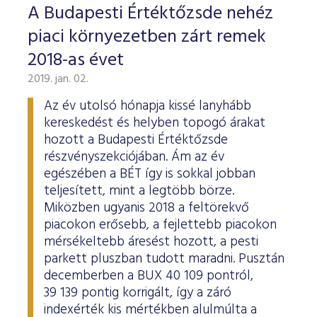
A Budapesti Értéktőzsde nehéz
piaci környezetben zárt remek
2018-as évet
2019. jan. 02.
Az év utolsó hónapja kissé lanyhább
kereskedést és helyben topogó árakat
hozott a Budapesti Értéktőzsde
részvényszekciójában. Ám az év
egészében a BÉT így is sokkal jobban
teljesített, mint a legtöbb börze.
Miközben ugyanis 2018 a feltörekvő
piacokon erősebb, a fejlettebb piacokon
mérsékeltebb áresést hozott, a pesti
parkett pluszban tudott maradni. Pusztán
decemberben a BUX 40 109 pontról,
39 139 pontig korrigált, így a záró
indexérték kis mértékben alulmúlta a