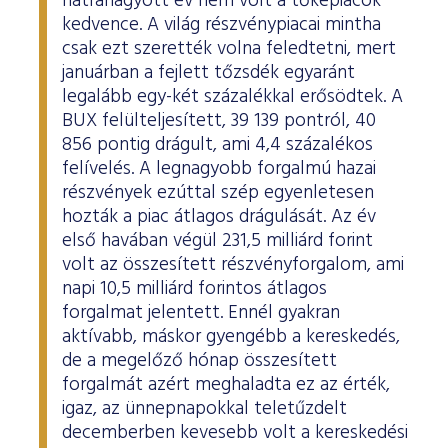
hátrahagyott év nem volt a tőkepiacok
ESG Útmutató
kedvence. A világ részvénypiacai mintha
csak ezt szerették volna feledtetni, mert
januárban a fejlett tőzsdék egyaránt
legalább egy-két százalékkal erősödtek. A
BUX felülteljesített, 39 139 pontról, 40
856 pontig drágult, ami 4,4 százalékos
felívelés. A legnagyobb forgalmú hazai
részvények ezúttal szép egyenletesen
hozták a piac átlagos drágulását. Az év
első havában végül 231,5 milliárd forint
volt az összesített részvényforgalom, ami
napi 10,5 milliárd forintos átlagos
forgalmat jelentett. Ennél gyakran
aktívabb, máskor gyengébb a kereskedés,
de a megelőző hónap összesített
forgalmát azért meghaladta ez az érték,
igaz, az ünnepnapokkal teletűzdelt
decemberben kevesebb volt a kereskedési