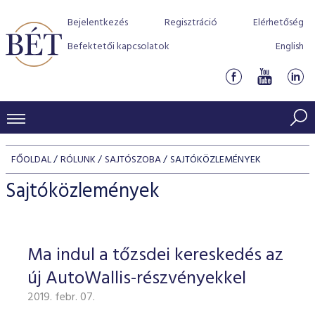
Bejelentkezés
Regisztráció
Elérhetőség
Befektetői kapcsolatok
English
KERESKEDÉSI ADATOK
FŐOLDAL
RÓLUNK
SAJTÓSZOBA
SAJTÓKÖZLEMÉNYEK
INDEXEK
BEFEKTETŐK
Sajtóközlemények
Részvényindexek
Piaci forgalom
Termékcsoportok
KIBOCSÁTÓK
Kötvényindexek
Kedvenc instrumentumok
Szabályozás
Indexek
Részvény és vállalati kötvény tőzsdei bevezetését támoga
Ma indul a tőzsdei kereskedés az
TŐZSDETAGOK
Jelzáloglevél indexek
program
Azonnali Piac
Alkalmazott díjstruktúra
BÉT szabályzatok
Részvény szekció
új AutoWallis-részvényekkel
Tőzsdetagok, üzletkötők
VENDOROK
Vállalati kötvény indexek
Származékos piac
BÉT Xtend - Részvénypiac egyszerűen
Részvények
Elszámolás
Befektetővédelem
2019. febr. 07.
Hitelpapír szekció
Útmutató a taggá váláshoz