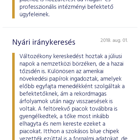
professzionális intézményi befektető
ügyfeleinek.
Nyári iránykeresés
2018. aug. 01.
Változékony kereskedést hoztak a júliusi
napok a nemzetközi börzéken, de a hazai
tőzsdén is. Különösen az amerikai
növekedési papírok ingadoztak, amelyek
előbb egyfajta menedékként szolgáltak a
befektetőknek, ám a rekordmagas
árfolyamok után nagy visszaesések is
voltak. A feltörekvő piacok továbbra is
gyengélkedtek, a tőke most inkább
elhagyta és nem kereste ezeket a
piacokat. Itthon a szokásos blue chipek
vezették ezúttal is a forgalmi adatokat, de