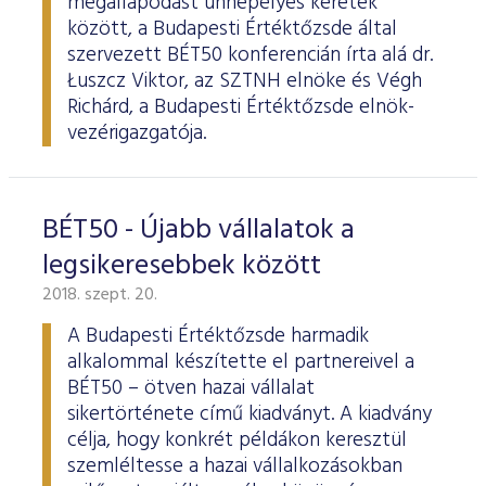
megállapodást ünnepélyes keretek
között, a Budapesti Értéktőzsde által
szervezett BÉT50 konferencián írta alá dr.
Łuszcz Viktor, az SZTNH elnöke és Végh
Richárd, a Budapesti Értéktőzsde elnök-
vezérigazgatója.
BÉT50 - Újabb vállalatok a
legsikeresebbek között
2018. szept. 20.
A Budapesti Értéktőzsde harmadik
alkalommal készítette el partnereivel a
BÉT50 – ötven hazai vállalat
sikertörténete című kiadványt. A kiadvány
célja, hogy konkrét példákon keresztül
szemléltesse a hazai vállalkozásokban