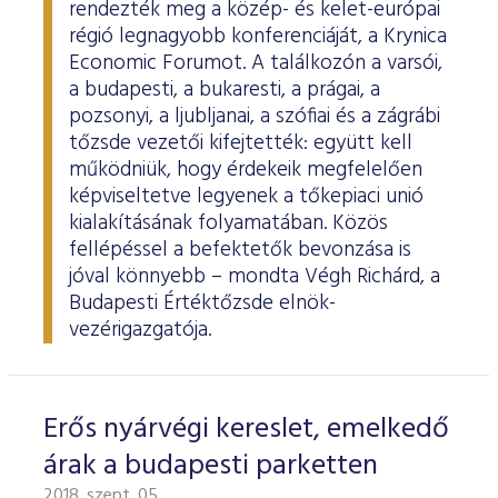
rendezték meg a közép- és kelet-európai
régió legnagyobb konferenciáját, a Krynica
Economic Forumot. A találkozón a varsói,
a budapesti, a bukaresti, a prágai, a
pozsonyi, a ljubljanai, a szófiai és a zágrábi
tőzsde vezetői kifejtették: együtt kell
működniük, hogy érdekeik megfelelően
képviseltetve legyenek a tőkepiaci unió
kialakításának folyamatában. Közös
fellépéssel a befektetők bevonzása is
jóval könnyebb – mondta Végh Richárd, a
Budapesti Értéktőzsde elnök-
vezérigazgatója.
Erős nyárvégi kereslet, emelkedő
árak a budapesti parketten
2018. szept. 05.