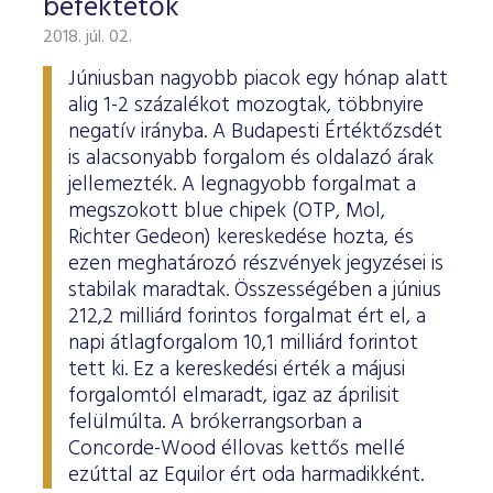
befektetők
2018. júl. 02.
Júniusban nagyobb piacok egy hónap alatt
alig 1-2 százalékot mozogtak, többnyire
negatív irányba. A Budapesti Értéktőzsdét
is alacsonyabb forgalom és oldalazó árak
jellemezték. A legnagyobb forgalmat a
megszokott blue chipek (OTP, Mol,
Richter Gedeon) kereskedése hozta, és
ezen meghatározó részvények jegyzései is
stabilak maradtak. Összességében a június
212,2 milliárd forintos forgalmat ért el, a
napi átlagforgalom 10,1 milliárd forintot
tett ki. Ez a kereskedési érték a májusi
forgalomtól elmaradt, igaz az áprilisit
felülmúlta. A brókerrangsorban a
Concorde-Wood éllovas kettős mellé
ezúttal az Equilor ért oda harmadikként.