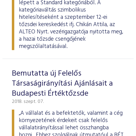
lépett a Standard kategóriából. A
kategóriaváltás szimbolikus
hitelesítéseként a szeptember 12-ei
tőzsdei kereskedést ifj. Chikán Attila, az
ALTEO Nyrt. vezérigazgatója nyitotta meg,
a hazai tőzsde csengőjének
megszólaltatásával.
Bemutatta új Felelős
Társaságirányítási Ajánlásait a
Budapesti Értéktőzsde
2018. szept. 07.
„A vállalat és a befektetők, valamint a cég
környezetének érdekeit csak felelős
vállalatirányítással lehet összhangba
hozni. Ehhez szolgálnak útmutatóul a BÉT