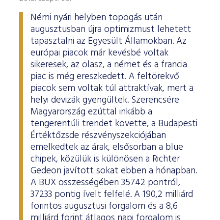
Némi nyári helyben topogás után
augusztusban újra optimizmust lehetett
tapasztalni az Egyesült Államokban. Az
európai piacok már kevésbé voltak
sikeresek, az olasz, a német és a francia
piac is még ereszkedett. A feltörekvő
piacok sem voltak túl attraktívak, mert a
helyi devizák gyengültek. Szerencsére
Magyarország ezúttal inkább a
tengerentúli trendet követte, a Budapesti
Értéktőzsde részvényszekciójában
emelkedtek az árak, elsősorban a blue
chipek, közülük is különösen a Richter
Gedeon javított sokat ebben a hónapban.
A BUX összességében 35742 pontról,
37233 pontig ívelt felfelé. A 190,2 milliárd
forintos augusztusi forgalom és a 8,6
milliárd forint átlagos napi forgalom is