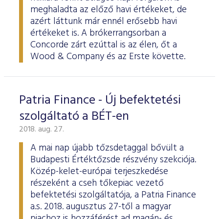
meghaladta az előző havi értékeket, de
azért láttunk már ennél erősebb havi
értékeket is. A brókerrangsorban a
Concorde zárt ezúttal is az élen, őt a
Wood & Company és az Erste követte.
Patria Finance - Új befektetési
szolgáltató a BÉT-en
2018. aug. 27.
A mai nap újabb tőzsdetaggal bővült a
Budapesti Értéktőzsde részvény szekciója.
Közép-kelet-európai terjeszkedése
részeként a cseh tőkepiac vezető
befektetési szolgáltatója, a Patria Finance
a.s. 2018. augusztus 27-től a magyar
piachoz is hozzáférést ad magán- és