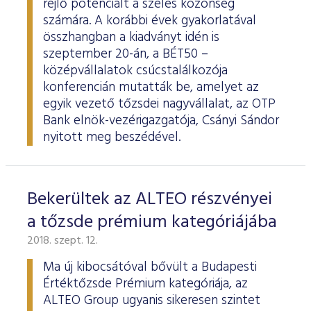
rejlő potenciált a széles közönség
számára. A korábbi évek gyakorlatával
összhangban a kiadványt idén is
szeptember 20-án, a BÉT50 –
középvállalatok csúcstalálkozója
konferencián mutatták be, amelyet az
egyik vezető tőzsdei nagyvállalat, az OTP
Bank elnök-vezérigazgatója, Csányi Sándor
nyitott meg beszédével.
Bekerültek az ALTEO részvényei
a tőzsde prémium kategóriájába
2018. szept. 12.
Ma új kibocsátóval bővült a Budapesti
Értéktőzsde Prémium kategóriája, az
ALTEO Group ugyanis sikeresen szintet