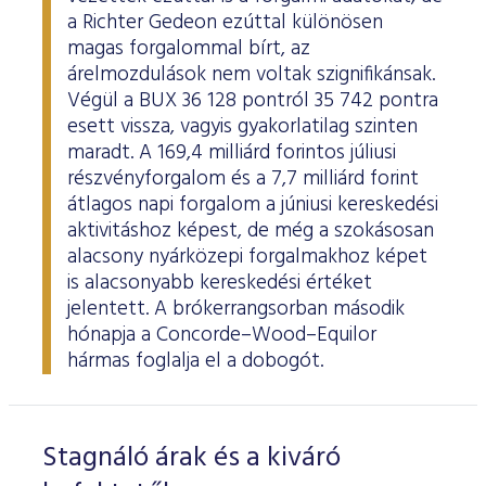
a Richter Gedeon ezúttal különösen
magas forgalommal bírt, az
árelmozdulások nem voltak szignifikánsak.
Végül a BUX 36 128 pontról 35 742 pontra
esett vissza, vagyis gyakorlatilag szinten
maradt. A 169,4 milliárd forintos júliusi
részvényforgalom és a 7,7 milliárd forint
átlagos napi forgalom a júniusi kereskedési
aktivitáshoz képest, de még a szokásosan
alacsony nyárközepi forgalmakhoz képet
is alacsonyabb kereskedési értéket
jelentett. A brókerrangsorban második
hónapja a Concorde–Wood–Equilor
hármas foglalja el a dobogót.
Stagnáló árak és a kiváró