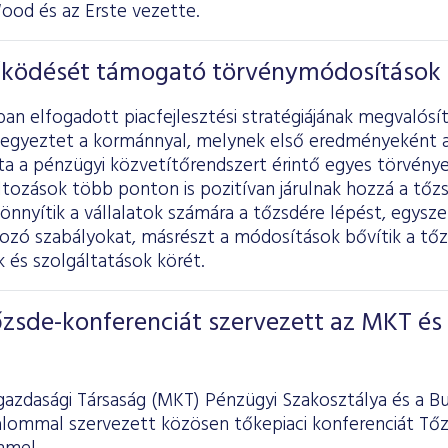
ood és az Erste vezette.
ködését támogató törvénymódosítások
an elfogadott piacfejlesztési stratégiájának megvalós
egyeztet a kormánnyal, melynek első eredményeként a
ta a pénzügyi közvetítőrendszert érintő egyes törvény
áltozások több ponton is pozitívan járulnak hozzá a tő
nnyítik a vállalatok számára a tőzsdére lépést, egyszer
kozó szabályokat, másrészt a módosítások bővítik a tő
 és szolgáltatások körét.
őzsde-konferenciát szervezett az MKT és
azdasági Társaság (MKT) Pénzügyi Szakosztálya és a B
kalommal szervezett közösen tőkepiaci konferenciát Tőz