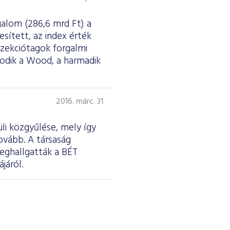
galom (286,6 mrd Ft) a
esített, az index érték
szekciótagok forgalmi
sodik a Wood, a harmadik
2016. márc. 31.
li közgyűlése, mely így
ovább. A társaság
meghallgatták a BÉT
járól.