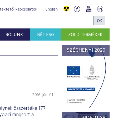
fektetői kapcsolatok
English
RÓLUNK
BÉT ESG
ZÖLD TERMÉKEK
SZÉCHENYI 2020
2016. jún. 01.
lynek összértéke 177
ypiaci rangsort a
VIDEÓTÁR