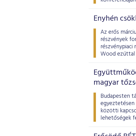
konferenciájá
Enyhén csökk
Az erős márciu
részvények for
részvénypiaci 
Wood ezúttal 
Együttműködé
magyar tőzs
Budapesten tá
egyeztetésen 
közötti kapcs
lehetőségek fe