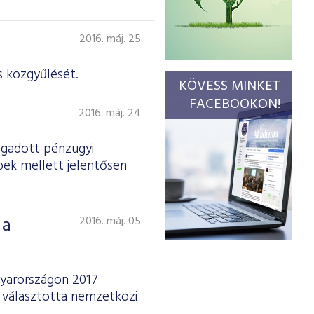
2016. máj. 25.
 köz­gyűlését.
KÖVESS MINKET
FACEBOOKON!
2016. máj. 24.
ogadott pénzügyi
bek mellett jelentősen
 a
2016. máj. 05.
gyarországon 2017
 választotta nemzetközi