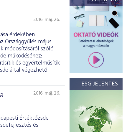
2016. máj. 26.
ítása érdekében
z Országgyűlés május
ek módosításáról szóló
zsde működéséhez:
űsítik és egyértelműsítik
zsde által végezhető
ESG JELENTÉS
 a
2016. máj. 26.
udapesti Értéktőzsde
sdefejlesztés és