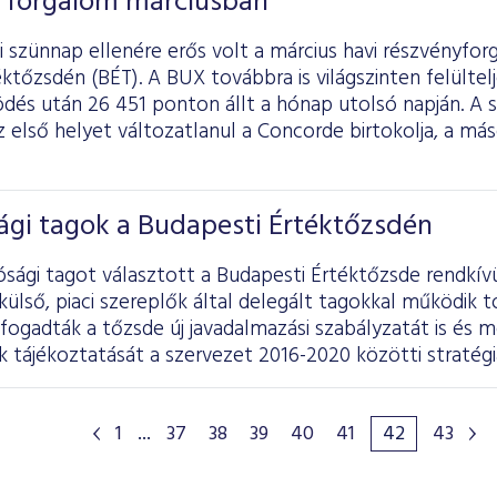
 forgalom márciusban
 szünnap ellenére erős volt a március havi részvényfor
ktőzsdén (BÉT). A BUX továbbra is világszinten felültelj
dés után 26 451 ponton állt a hónap utolsó napján. A 
 első helyet változatlanul a Concorde birtokolja, a má
ági tagok a Budapesti Értéktőzsdén
ósági tagot választott a Budapesti Értéktőzsde rendkívü
lső, piaci szereplők által delegált tagokkal működik t
lfogadták a tőzsde új javadalmazási szabályzatát is és 
tájékoztatását a szervezet 2016-2020 közötti stratégiá
1
...
37
38
39
40
41
42
43