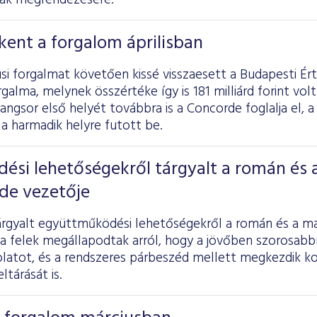
nak megrendezésére.
ent a forgalom áprilisban
si forgalmat követően kissé visszaesett a Budapesti É
galma, melynek összértéke így is 181 milliárd forint volt 
rangsor első helyét továbbra is a Concorde foglalja el, a
a harmadik helyre futott be.
si lehetőségekről tárgyalt a román és 
de vezetője
rgyalt együttműködési lehetőségekről a román és a ma
a felek megállapodtak arról, hogy a jövőben szorosabbr
olatot, és a rendszeres párbeszéd mellett megkezdik 
ltárását is.