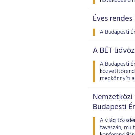
növekedés cí
Éves rendes 
A Budapesti É
A BÉT üdvöz
A Budapesti É
közvetítőrend
megkönnyíti a 
Nemzetközi 
Budapesti É
A világ tőzsd
tavaszán, miu