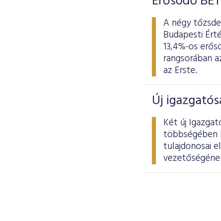
Erősödő BÉT
A négy tőzsdei
Budapesti Érté
13,4%-os erősö
rangsorában az
az Erste.
Új igazgatós
Két új Igazgat
többségében kü
tulajdonosai e
vezetőségének 