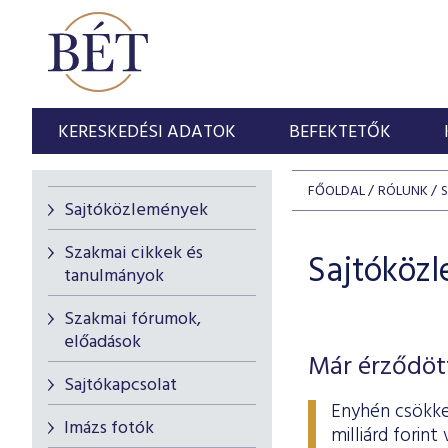
KERESKEDÉSI ADATOK
BEFEKTETŐK
FŐOLDAL
RÓLUNK
Sajtóközlemények
Szakmai cikkek és
Sajtóköz
tanulmányok
Szakmai fórumok,
előadások
Már érződött
Sajtókapcsolat
Enyhén csökke
Imázs fotók
milliárd forin