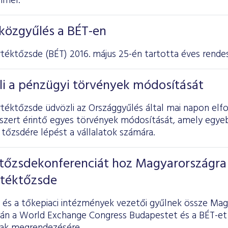
mmel.
közgyűlés a BÉT-en
rtéktőzsde
(BÉT) 2016. május 25-én tartotta éves rendes
li a pénzügyi törvények módosítását
rtéktőzsde üdvözli az Országgyűlés által mai napon elf
szert érintő egyes törvények módosítását, amely egye
tőzsdére lépést a vállalatok számára.
tőzsdekonferenciát hoz Magyarországra
rtéktőzsde
éi és a tőkepiaci intézmények vezetői gyűlnek össze Ma
tán a World Exchange Congress Budapestet és a BÉT-et