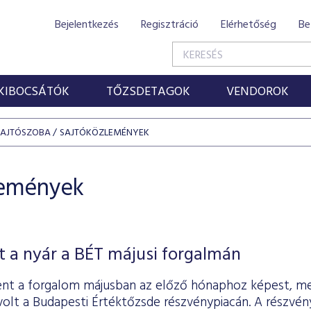
Bejelentkezés
Regisztráció
Elérhetőség
Be
KIBOCSÁTÓK
TŐZSDETAGOK
VENDOROK
SAJTÓSZOBA
SAJTÓKÖZLEMÉNYEK
lemények
 a nyár a BÉT májusi forgalmán
nt a forgalom májusban az előző hónaphoz képest, me
t volt a Budapesti Értéktőzsde részvénypiacán. A részvén