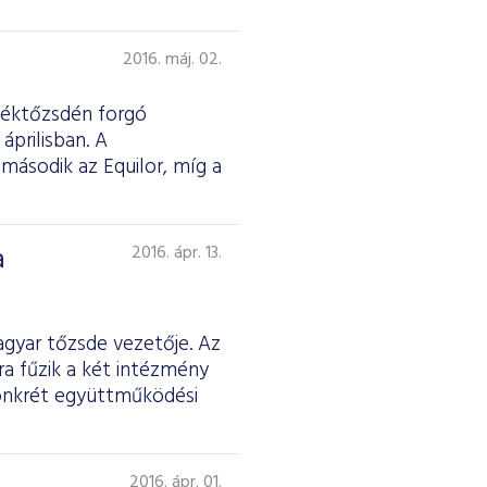
2016. máj. 02.
rtéktőzsdén forgó
áprilisban. A
 második az Equilor, míg a
a
2016. ápr. 13.
gyar tőzsde vezetője. Az
a fűzik a két intézmény
konkrét együttműködési
2016. ápr. 01.