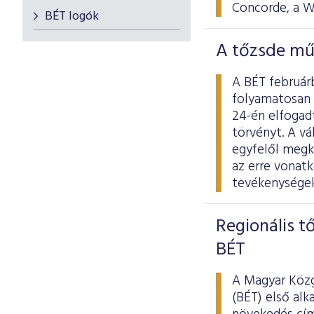
Concorde, a W
BÉT logók
A tőzsde mű
A BÉT februárb
folyamatosan 
24-én elfogad
törvényt. A v
egyfelől megkö
az erre vonat
tevékenységek
Regionális t
BÉT
A Magyar Közg
(BÉT) első al