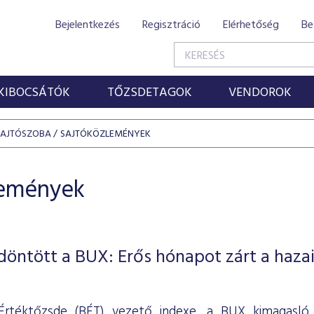
Bejelentkezés
Regisztráció
Elérhetőség
Be
KIBOCSÁTÓK
TŐZSDETAGOK
VENDOROK
SAJTÓSZOBA
SAJTÓKÖZLEMÉNYEK
lemények
öntött a BUX: Erős hónapot zárt a haza
Értéktőzsde (BÉT) vezető indexe, a BUX kimagasló