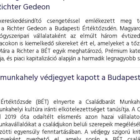
 Richter Gedeon
ereskedésindító csengetéssel emlékezett meg tő
l a Richter Gedeon a Budapesti Értéktőzsdén. Magyar
ógyszeripari vállalataként az elmúlt három évtiz
cokon is kiemelkedő sikereket ért el, amelyeket a tőzsd
ára a Richter a BÉT egyik meghatározó, Prémium kateg
ja, és piaci kapitalizáció alapján a harmadik legnagyobb s
 munkahely védjegyet kapott a Budapest
Értéktőzsde (BÉT) elnyerte a Családbarát Munkah
nkahelyi kultúra iránti elkötelezettséget tanúsítja. A
l 2019 óta odaítélt elismerés azon hazai vállalato
nkavállalóikat a családjukon belüli szerepeik megélés
ötti egyensúly fenntartásában.
A védjegy szigorú kri
ényeként nyerhető el, amely során a BÉT család