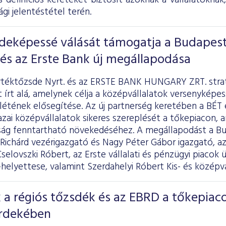
 definíciós kereteket biztosít azoknak a vállalatoknak
gi jelentéstétel terén.
sdeképessé válását támogatja a Budapest
és az Erste Bank új megállapodása
rtéktőzsde Nyrt. és az ERSTE BANK HUNGARY ZRT. stra
 írt alá, amelynek célja a középvállalatok versenyképe
nlétének elősegítése. Az új partnerség keretében a BÉT
zai középvállalatok sikeres szereplését a tőkepiacon, 
ág fenntartható növekedéséhez. A megállapodást a Bu
 Richárd vezérigazgató és Nagy Péter Gábor igazgató
Cselovszki Róbert, az Erste vállalati és pénzügyi piacok 
helyettese, valamint Szerdahelyi Róbert Kis- és középvál
a régiós tőzsdék és az EBRD a tőkepiac
érdekében