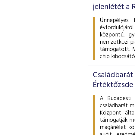
jelenlétét a
Ünnepélyes k
évfordulójáró
központú, gy
nemzetközi pia
támogatott. M
chip kibocsátó
Családbarát
Értéktőzsde
A Budapesti 
családbarát mu
Központ álta
támogatják mu
magánélet köz
audit eredm