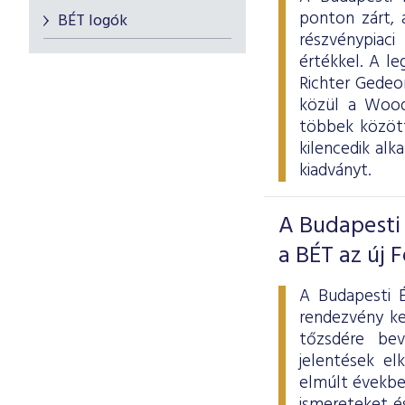
ponton zárt, 
BÉT logók
részvénypiaci 
értékkel. A l
Richter Gedeon
közül a Wood
többek közöt
kilencedik al
kiadványt.
A Budapesti
a BÉT az új 
A Budapesti É
rendezvény ke
tőzsdére bev
jelentések el
elmúlt évekbe