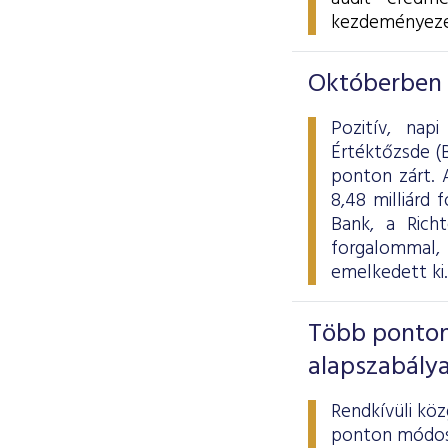
kezdeményezé
Októberben i
Pozitív, nap
Értéktőzsde (
ponton zárt. A
8,48 milliárd
Bank, a Rich
forgalommal
emelkedett ki.
Több ponton
alapszabály
Rendkívüli kö
ponton módosí