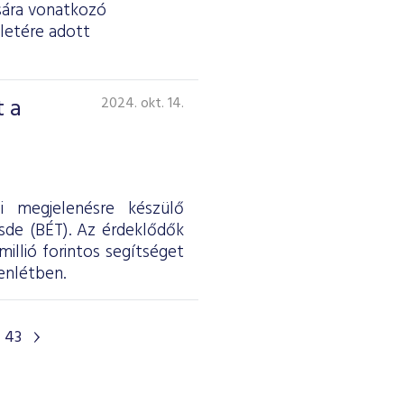
ására vonatkozó
eletére adott
t a
2024. okt. 14.
i megjelenésre készülő
sde (BÉT). Az érdeklődők
illió forintos segítséget
enlétben.
43