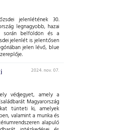
zsdei jelenlétének 30.
ország legnagyobb, hazai
ed során belföldön és a
ei jelenlét is jelentősen
óriában jelen lévő, blue
zereplője.
i
2024. nov. 07.
ely védjegyet, amely a
 Családbarát Magyarország
kat tünteti ki, amelyek
ében, valamint a munka és
tériumrendszeren alapuló
barát intézkedései és