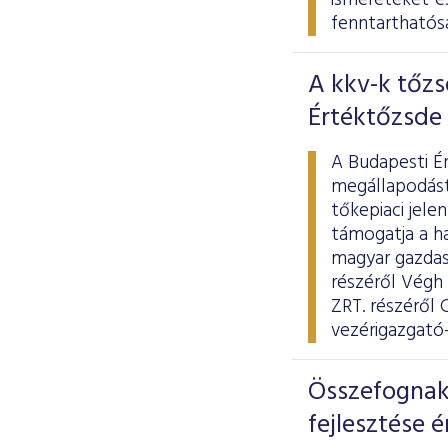
ismereteket és
fenntarthatósá
A kkv-k tőz
Értéktőzsde 
A Budapesti É
megállapodást
tőkepiaci jele
támogatja a ha
magyar gazdas
részéről Végh
ZRT. részéről 
vezérigazgató-
Összefognak 
fejlesztése 