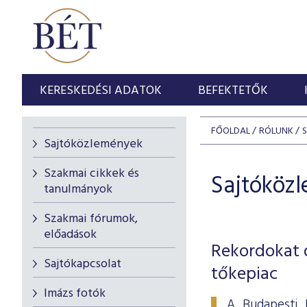
KERESKEDÉSI ADATOK
BEFEKTETŐK
FŐOLDAL
RÓLUNK
Sajtóközlemények
Szakmai cikkek és
Sajtóköz
tanulmányok
Szakmai fórumok,
előadások
Rekordokat d
Sajtókapcsolat
tőkepiac
Imázs fotók
A Budapesti 