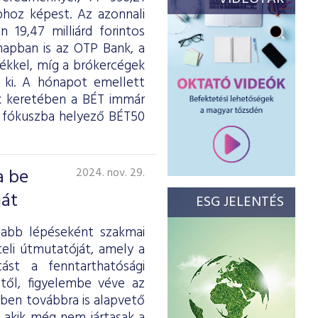
hoz képest. Az azonnali
n 19,47 milliárd forintos
napban is az OTP Bank, a
rtékkel, míg a brókercégek
ki. A hónapot emellett
k keretében a BÉT immár
t fókuszba helyező BÉT50
a be
2024. nov. 29.
ját
ESG JELENTÉS
jabb lépéseként szakmai
eli útmutatóját, amely a
ást a fenntarthatósági
étől, figyelembe véve az
ben továbbra is alapvető