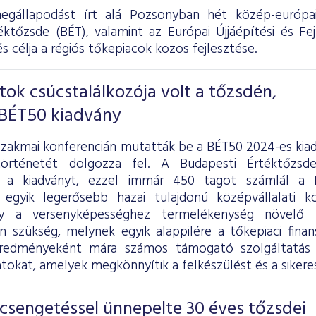
megállapodást írt alá Pozsonyban hét közép-európa
éktőzsde (BÉT), valamint az Európai Újjáépítési és Fe
célja a régiós tőkepiacok közös fejlesztése.
tok csúcstalálkozója volt a tőzsdén,
 BÉT50 kiadvány
zakmai konferencián mutatták be a BÉT50 2024-es kiad
ertörténetét dolgozza fel. A Budapesti Értéktőzsd
l a kiadványt, ezzel immár 450 tagot számlál a
 egyik legerősebb hazai tulajdonú középvállalati k
ogy a versenyképességhez termelékenység növelő b
an szükség, melynek egyik alappilére a tőkepiaci fina
redményeként mára számos támogató szolgáltatás v
atokat, amelyek megkönnyítik a felkészülést és a sikere
csengetéssel ünnepelte 30 éves tőzsdei