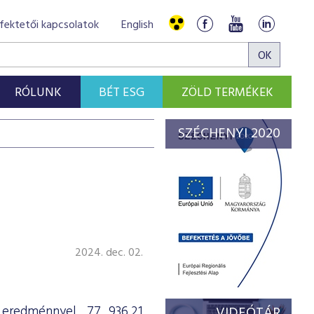
fektetői kapcsolatok
English
RÓLUNK
BÉT ESG
ZÖLD TERMÉKEK
SZÉCHENYI 2020
i
2024. dec. 02.
 eredménnyel, 77 936,21
VIDEÓTÁR