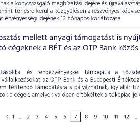
nak a könyvvizsgáló megbízatási idejére és újraválaszt
amint törlésre kerül a közgyűlésen a részvényes képvis
 érvényességi idejének 12 hónapos korlátozása.
ztás mellett anyagi támogatást is nyúj
tó cégeknek a BÉT és az OTP Bank közös
atásokkal és rendezvényekkel támogatja a tőzsde
 vállalkozásokat az OTP Bank és a Budapesti Értéktőz
m térítendő támogatásra is pályázhatnak, így akár tízm
zok a cégek, amelyek valóban eltökéltek a tőkepiaci jel
1
...
2
3
4
5
6
7
8
9
10
11
12
...