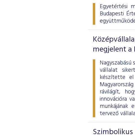
Egyetértési 
Budapesti Ért
együttműködés 
Középvállala
megjelent a
Nagyszabású s
vállalat sik
készítette e
Magyarország
rávilágít, h
innovációra v
munkájának e
tervező vállal
Szimbolikus 