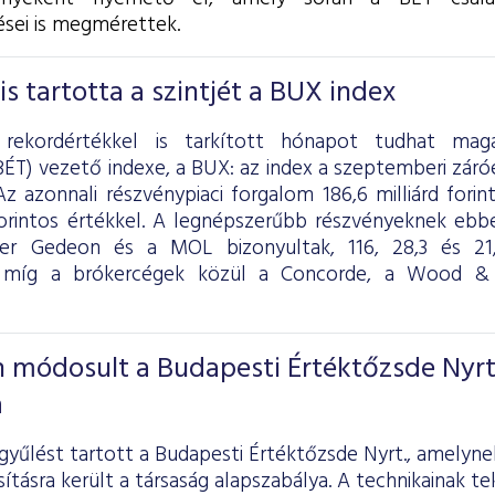
sei is megmérettek.
s tartotta a szintjét a BUX index
i rekordértékkel is tarkított hónapot tudhat m
BÉT) vezető indexe, a BUX: az index a szeptemberi záró
z azonnali részvénypiaci forgalom 186,6 milliárd forint
 forintos értékkel. A legnépszerűbb részvényeknek eb
ter Gedeon és a MOL bizonyultak, 116, 28,3 és 21,8
, míg a brókercégek közül a Concorde, a Wood 
 módosult a Budapesti Értéktőzsde Nyrt
a
zgyűlést tartott a Budapesti Értéktőzsde Nyrt., amelyn
tásra került a társaság alapszabálya. A technikainak t