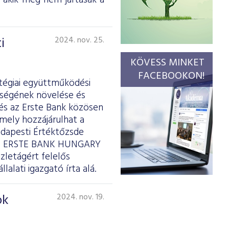
, akik még nem jártasak a
i
2024. nov. 25.
KÖVESS MINKET
FACEBOOKON!
tégiai együttműködési
sségének növelése és
 és az Erste Bank közösen
amely hozzájárulhat a
dapesti Értéktőzsde
, az ERSTE BANK HUNGARY
üzletágért felelős
lalati igazgató írta alá.
ok
2024. nov. 19.