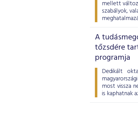
mellett változ
szabályok, val
meghatalmazás
A tudásmegos
tőzsdére tar
programja
Dedikált okt
magyarországi
most vissza ne
is kaphatnak a