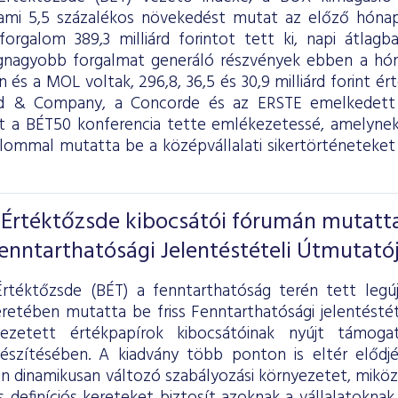
ami 5,5 százalékos növekedést mutat az előző hónap
forgalom 389,3 milliárd forintot tett ki, napi átlagba
egnagyobb forgalmat generáló részvények ebben a hó
 és a MOL voltak, 296,8, 36,5 és 30,9 milliárd forint é
 & Company, a Concorde és az ERSTE emelkedett 
t a BÉT50 konferencia tette emlékezetessé, amelyne
kalommal mutatta be a középvállalati sikertörténeteke
 Értéktőzsde kibocsátói fórumán mutatt
Fenntarthatósági Jelentéstételi Útmutató
rtéktőzsde (BÉT) a fenntarthatóság terén tett legú
retében mutatta be friss Fenntarthatósági jelentéstét
ezetett értékpapírok kibocsátóinak nyújt támogat
készítésében. A kiadvány több ponton is eltér elődj
n dinamikusan változó szabályozási környezetet, miköz