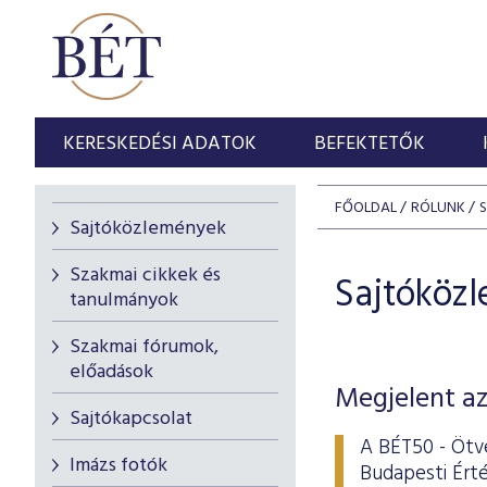
KERESKEDÉSI ADATOK
BEFEKTETŐK
FŐOLDAL
RÓLUNK
Sajtóközlemények
Szakmai cikkek és
Sajtóköz
tanulmányok
Szakmai fórumok,
előadások
Megjelent az
Sajtókapcsolat
A BÉT50 - Ötve
Imázs fotók
Budapesti Érté