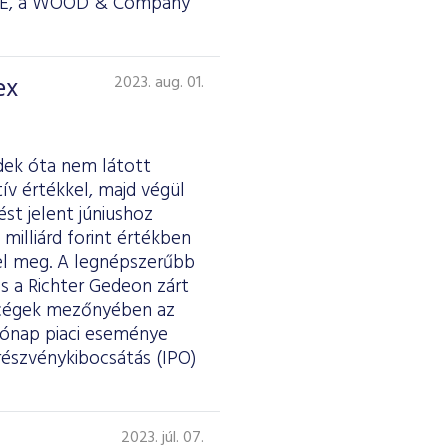
RSTE, a WOOD & Company
ex
2023. aug. 01.
dek óta nem látott
tív értékkel, majd végül
st jelent júniushoz
milliárd forint értékben
elel meg. A legnépszerűbb
s a Richter Gedeon zárt
kercégek mezőnyében az
hónap piaci eseménye
részvénykibocsátás (IPO)
2023. júl. 07.