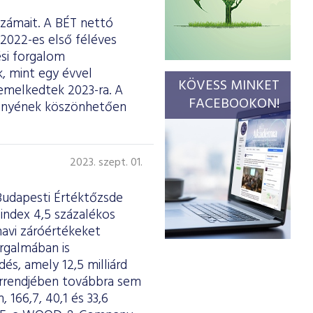
számait. A BÉT nettó
2022-es első féléves
ési forgalom
, mint egy évvel
KÖVESS MINKET
gemelkedtek 2023-ra. A
FACEBOOKON!
ményének köszönhetően
2023. szept. 01.
Budapesti Értéktőzsde
index 4,5 százalékos
avi záróértékeket
orgalmában is
és, amely 12,5 milliárd
orrendjében továbbra sem
 166,7, 40,1 és 33,6