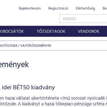
Bejelentkezés
Regisztráció
Elérhetőség
Be
KIBOCSÁTÓK
TŐZSDETAGOK
VENDOROK
SAJTÓSZOBA
SAJTÓKÖZLEMÉNYEK
lemények
 idei BÉT50 kiadvány
n hazai vállalat sikertörténete című sorozat nyolcadik 
ktőzsde. A kiadványt a hazai tőkepiaci-pénzügyi szféra