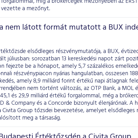
kű forgalommal, míg a brókercégek mezőnyében az E
 vezette a mezőnyt.
a nem látott formát mutatott a BUX ind
rtéktőzsde elsődleges részvénymutatója, a BUX, évtize
ált júliusban: sorozatban 13 kereskedési napot zárt pozi
n fejezte be a hónapot, amely 5,7 százalékos emelkedé
nnali részvénypiacon nyárias hangulatban, összesen 188 
skedés, amely 8,9 milliárd forint értékű napi átlagnak f
rrendjében nem történt változás, az OTP Bank, a MOL é
, 45,1 és 29,9 milliárd értékű forgalommal, még a bró
 & Company és a Concorde bizonyult élenjárónak. A 
a Civita Group tőzsdei bevezetése, amelyet elsődleges 
lósított meg a társaság.
Budapesti Értéktőzsdén a Civita Group