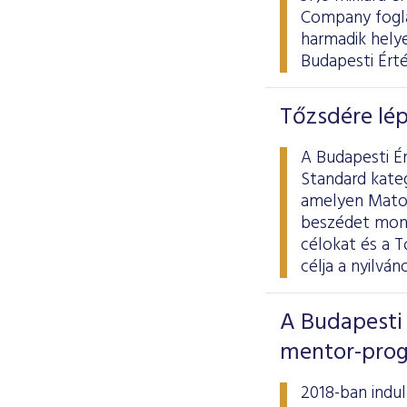
Company fogla
harmadik hely
Budapesti Ért
Tőzsdére lép
A Budapesti Ér
Standard kate
amelyen Matol
beszédet mond
célokat és a T
célja a nyilvá
A Budapesti 
mentor-prog
2018-ban indul