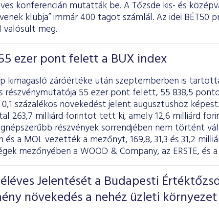
éves konferencián mutatták be. A Tőzsde kis- és középv
enek klubja” immár 400 tagot számlál. Az idei BÉT50 pr
 valósult meg.
55 ezer pont felett a BUX index
p kimagasló záróértéke után szeptemberben is tartotta
s részvénymutatója 55 ezer pont felett, 55 838,5 pont
0,1 százalékos növekedést jelent augusztushoz képest.
l 263,7 milliárd forintot tett ki, amely 12,6 milliárd for
legnépszerűbb részvények sorrendjében nem történt vál
 és a MOL vezették a mezőnyt, 169,8, 31,3 és 31,2 milli
égek mezőnyében a WOOD & Company, az ERSTE, és a C
éléves Jelentését a Budapesti Értéktőzs
ény növekedés a nehéz üzleti környezet