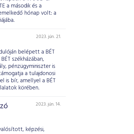
TE a második és a
iemelkedő hónap volt: a
ájába.
2023. jún. 21.
rdulóján belépett a BÉT
a BÉT székházában,
y, pénzügyminiszter is
ámogatja a tulajdonosi
 is bír, amellyel a BÉT
lalatok körében.
lzó
2023. jún. 14.
alósított, képzési,