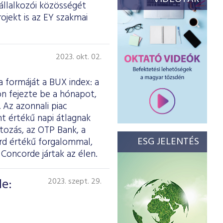
állalkozói közösségét
ojekt is az EY szakmai
2023. okt. 02.
 formáját a BUX index: a
on fejezte be a hónapot,
 Az azonnali piac
int értékű napi átlagnak
tozás, az OTP Bank, a
ESG JELENTÉS
árd értékű forgalommal,
oncorde jártak az élen.
de:
2023. szept. 29.