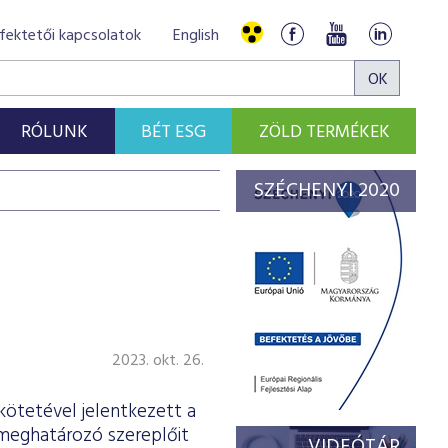
fektetői kapcsolatok
English
RÓLUNK
BÉT ESG
ZÖLD TERMÉKEK
SZÉCHENYI 2020
2023. okt. 26.
kötetével jelentkezett a
 meghatározó szereplőit
VIDEÓTÁR