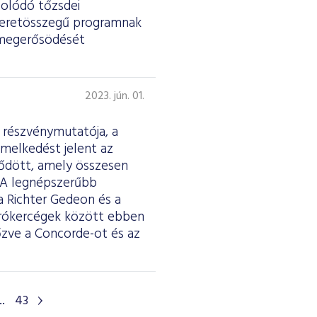
solódó tőzsdei
t keretösszegű programnak
s megerősödését
2023. jún. 01.
s részvénymutatója, a
melkedést jelent az
ződött, amely összesen
i. A legnépszerűbb
a Richter Gedeon és a
 brókercégek között ebben
zve a Concorde-ot és az
..
43