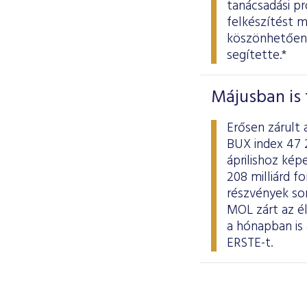
tanácsadási p
felkészítést m
köszönhetően 
segítette.*
Májusban is 
Erősen zárult 
BUX index 47 
áprilishoz kép
208 milliárd fo
részvények so
MOL zárt az él
a hónapban is
ERSTE-t.