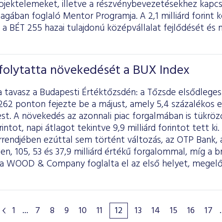
rojektelemeket, illetve a részvénybevezetésekhez kapc
agában foglaló Mentor Programja. A 2,1 milliárd forin
a BÉT 255 hazai tulajdonú középvállalat fejlődését é
folytatta növekedését a BUX Index
a tavasz a Budapesti Értéktőzsdén: a Tőzsde elsődlege
262 ponton fejezte be a májust, amely 5,4 százalékos e
est. A növekedés az azonnali piac forgalmában is tükrö
rintot, napi átlagot tekintve 9,9 milliárd forintot tett k
rrendjében ezúttal sem történt változás, az OTP Bank, 
en, 105, 53 és 37,9 milliárd értékű forgalommal, míg a
 a WOOD & Company foglalta el az első helyet, megelő
1
...
7
8
9
10
11
12
13
14
15
16
17
.