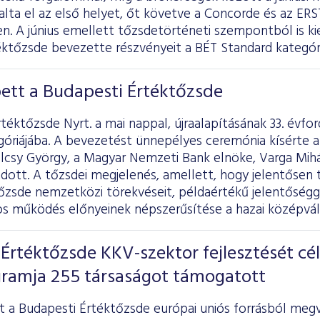
lta el az első helyet, őt követve a Concorde és az ERS
en. A június emellett tőzsdetörténeti szempontból is k
éktőzsde bevezette részvényeit a BÉT Standard kategóri
ett a Budapesti Értéktőzsde
téktőzsde Nyrt. a mai nappal, újraalapításának 33. évfo
góriájába. A bevezetést ünnepélyes ceremónia kísérte 
csy György, a Magyar Nemzeti Bank elnöke, Varga Mihál
ott. A tőzsdei megjelenés, amellett, hogy jelentősen t
őzsde nemzetközi törekvéseit, példaértékű jelentőséggel
nos működés előnyeinek népszerűsítése a hazai középvál
Értéktőzsde KKV-szektor fejlesztését cé
ramja 255 társaságot támogatott
t a Budapesti Értéktőzsde európai uniós forrásból megv