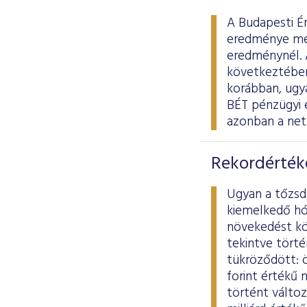
A Budapesti É
eredménye meg
eredménynél. 
következtében 
korábban, ugya
BÉT pénzügyi 
azonban a net
Rekordérték
Ugyan a tőzsd
kiemelkedő hó
növekedést kö
tekintve törté
tükröződött: ö
forint értékű
történt változ