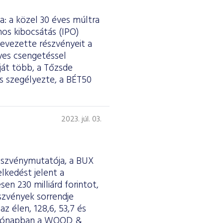
a: a közel 30 éves múltra
ános kibocsátás (IPO)
bevezette részvényeit a
lyes csengetéssel
ját több, a Tőzsde
s szegélyezte, a BÉT50
2023. júl. 03.
részvénymutatója, a BUX
lkedést jelent a
en 230 milliárd forintot,
észvények sorrendje
z élen, 128,6, 53,7 és
si hónapban a WOOD &