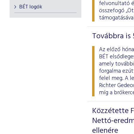
felvonultató 
BÉT logók
összefogó „Ötv
támogatásával
Továbbra is 
Az előző hóna
BÉT elsődlege
amely további 
forgalma ezútta
felel meg. A 
Richter Gedeon
míg a brókerc
Közzétette F
Nettó-eredm
ellenére