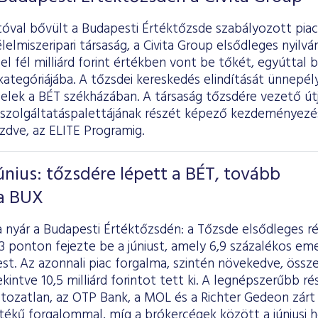
óval bővült a Budapesti Értéktőzsde szabályozott piac
élelmiszeripari társaság, a Civita Group elsődleges nyilv
l fél milliárd forint értékben vont be tőkét, egyúttal 
ategóriájába. A tőzsdei kereskedés elindítását ünnepé
felek a BÉT székházában. A társaság tőzsdére vezető út
i szolgáltatáspalettájának részét képező kezdeményezé
zdve, az ELITE Programig.
únius: tőzsdére lépett a BÉT, tovább
a BUX
 a nyár a Budapesti Értéktőzsdén: a Tőzsde elsődleges 
3 ponton fejezte be a júniust, amely 6,9 százalékos eme
t. Az azonnali piac forgalma, szintén növekedve, összes
ekintve 10,5 milliárd forintot tett ki. A legnépszerűbb r
ltozatlan, az OTP Bank, a MOL és a Richter Gedeon zárt a
 értékű forgalommal, míg a brókercégek között a júniu