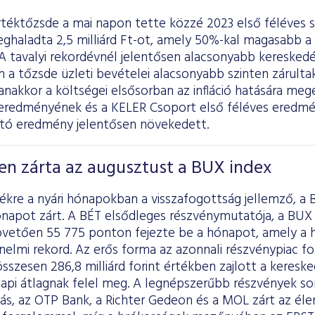
rtéktőzsde a mai napon tette közzé 2023 első féléves 
haladta 2,5 milliárd Ft-ot, amely 50%-kal magasabb a 
A tavalyi rekordévnél jelentősen alacsonyabb keresked
a tőzsde üzleti bevételei alacsonyabb szinten zárultak
nakkor a költségei elsősorban az infláció hatására me
eredményének és a KELER Csoport első féléves ered
tó eredmény jelentősen növekedett.
en zárta az augusztust a BUX index
ékre a nyári hónapokban a visszafogottság jellemző, a 
napot zárt. A BÉT elsődleges részvénymutatója, a BUX 
vetően 55 775 ponton fejezte be a hónapot, amely a h
nelmi rekord. Az erős forma az azonnali részvénypiac f
sszesen 286,8 milliárd forint értékben zajlott a keresked
 napi átlagnak felel meg. A legnépszerűbb részvények s
ás, az OTP Bank, a Richter Gedeon és a MOL zárt az élen,