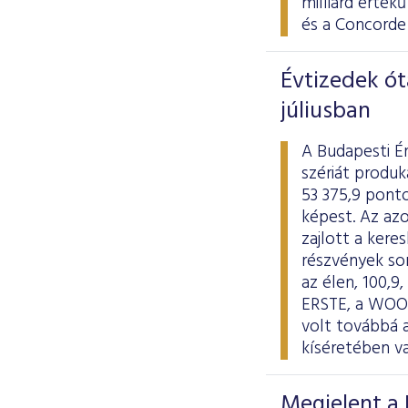
milliárd érté
és a Concorde
Évtizedek ót
júliusban
A Budapesti É
szériát produk
53 375,9 ponto
képest. Az azo
zajlott a kere
részvények so
az élen, 100,9
ERSTE, a WOOD
volt továbbá 
kíséretében va
Megjelent a 