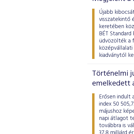
Újabb kibocsát
visszatekintő 
keretében köze
BÉT Standard k
üdvözölték a 
középvállalat
kiadványtól ke
Történelmi j
emelkedett 
Erősen indult
index 50 505,7
májushoz képes
napi átlagot t
továbbra is vá
37,8 milliárd