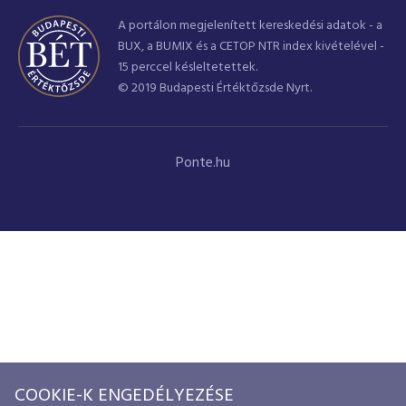
A portálon megjelenített kereskedési adatok - a
BUX, a BUMIX és a CETOP NTR index kivételével -
15 perccel késleltetettek.
© 2019 Budapesti Értéktőzsde Nyrt.
Ponte.hu
COOKIE-K ENGEDÉLYEZÉSE