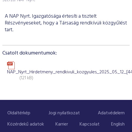
Szerző: NAP Nyrt.
ESG Útmutató
A NAP Nyrt. Igazgatósága értesíti a tisztelt
Részvényeseket, hogy a Társaság rendkívüli közgyűlést
tart.
Csatolt dokumentumok:
NAP_Nyrt_Hirdetmeny_rendkivuli_kozgyules_2025_05_12_[445
(121 kB)
Oldaltérkép
Jogi nyilatkozat
Adatvédelem
Közérdekű adatok
Karrier
Kapcsolat
English