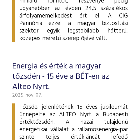
milliárd forintot, részvénye pedig
ugyanebben az évben 24,5 százalékos
árfolyamemelkedést ért el. A CIG
Pannónia ezzel a magyar biztosítási
szektor egyik legstabilabb hátterű,
közepes méretű szereplőjévé vált.
Energia és érték a magyar
tőzsdén - 15 éve a BÉT-en az
Alteo Nyrt.
2025. nov. 07.
Tőzsdei jelenlétének 15 éves jubileumát
ünnepelte az ALTEO Nyrt. a Budapesti
Értéktőzsdén. A hazai tulajdonú
energetikai vállalat a villamosenergia-ipar
szinte teljes értékláncát lefedő