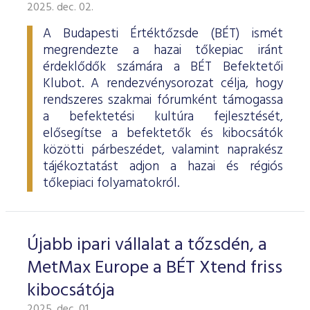
ESG Útmutató
2025. dec. 02.
A Budapesti Értéktőzsde (BÉT) ismét
megrendezte a hazai tőkepiac iránt
érdeklődők számára a BÉT Befektetői
Klubot. A rendezvénysorozat célja, hogy
rendszeres szakmai fórumként támogassa
a befektetési kultúra fejlesztését,
elősegítse a befektetők és kibocsátók
közötti párbeszédet, valamint naprakész
tájékoztatást adjon a hazai és régiós
tőkepiaci folyamatokról.
Újabb ipari vállalat a tőzsdén, a
MetMax Europe a BÉT Xtend friss
kibocsátója
2025. dec. 01.