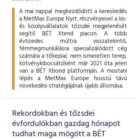
A mai nappal megkezdődött a kereskedés
a MetMax Europe Nyrt. részvényeivel a kis-
és középvállalatok tőzsdei megjelenését
segítő BÉT Xtend piacon. A több
évtizedes múltra visszatekintő,
fémmegmunkálásra specializálódott cég
számára a tőkepiac nem ismeretlen terep,
kötvénykibocsátóként már 2021 óta jelen
van a BÉT Xbond platformján. A mostani
lépés a MetMax Europe hosszú távú
növekedési stratégiájának újabb állomása.
Rekordokban és tőzsdei
évfordulókban gazdag hónapot
tudhat maga mögött a BÉT