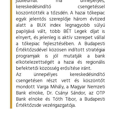
jubileumát ma ünnepélyes,
kereskedésindító csengetéssel
köszöntötték a tőzsdén. A hazai tőkepiac
egyik jelentős szereplője három évtized
alatt a BUX index legnagyobb súlyú
papírjává vált, több BÉT Legek díjat is
elnyert, és jelenleg is aktív szerepet vállal
a tőkepiac fejlesztésében. A Budapesti
Értéktőzsdével közösen indított stratégiai
programjaik is jól mutatják a bank
elkötelezettségét a hazai és regionális
befektetői közösség erősítése iránt.
Az ünnepélyes kereskedésindító
csengetésen részt vett és köszöntőt
mondott Varga Mihály, a Magyar Nemzeti
Bank elnöke, Dr. Csányi Sándor, az OTP
Bank elnöke és Tóth Tibor, a Budapesti
Értéktőzsde vezérigazgatója.