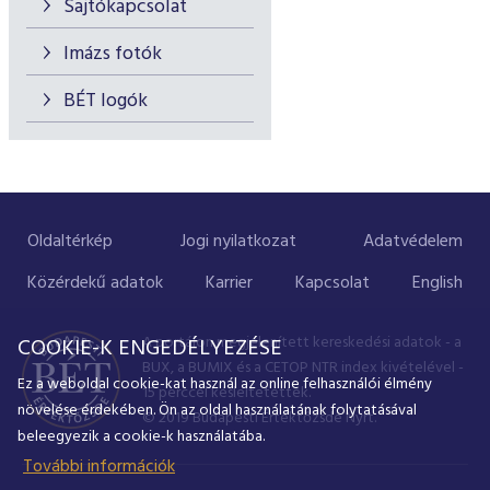
Sajtókapcsolat
Imázs fotók
BÉT logók
Oldaltérkép
Jogi nyilatkozat
Adatvédelem
Közérdekű adatok
Karrier
Kapcsolat
English
A portálon megjelenített kereskedési adatok - a
COOKIE-K ENGEDÉLYEZÉSE
BUX, a BUMIX és a CETOP NTR index kivételével -
Ez a weboldal cookie-kat használ az online felhasználói élmény
15 perccel késleltetettek.
növelése érdekében. Ön az oldal használatának folytatásával
© 2019 Budapesti Értéktőzsde Nyrt.
beleegyezik a cookie-k használatába.
További információk