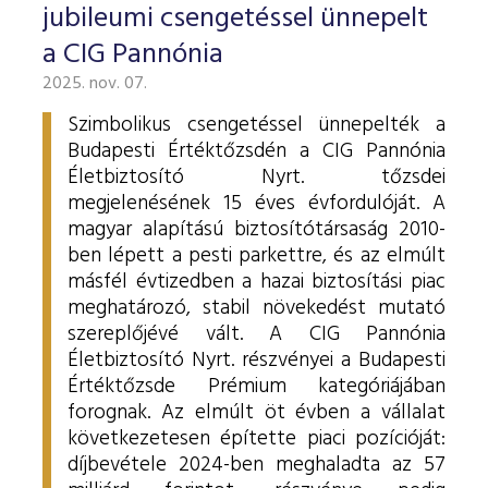
jubileumi csengetéssel ünnepelt
a CIG Pannónia
2025. nov. 07.
Szimbolikus csengetéssel ünnepelték a
Budapesti Értéktőzsdén a CIG Pannónia
Életbiztosító Nyrt. tőzsdei
megjelenésének 15 éves évfordulóját. A
magyar alapítású biztosítótársaság 2010-
ben lépett a pesti parkettre, és az elmúlt
másfél évtizedben a hazai biztosítási piac
meghatározó, stabil növekedést mutató
szereplőjévé vált.
A CIG Pannónia
Életbiztosító Nyrt. részvényei a Budapesti
Értéktőzsde Prémium kategóriájában
forognak. Az elmúlt öt évben a vállalat
következetesen építette piaci pozícióját:
díjbevétele 2024-ben meghaladta az 57