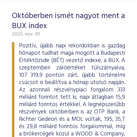
Októberben ismét nagyot ment a
BUX index
2025. nov. 03.
Pozitív, újabb napi rekordokban is gazdag
hónapot tudhat maga mögött a Budapesti
Értéktőzsde (BÉT) vezető indexe, a BUX. A
szeptemberi záróértéket túlszárnyalva,
107 319,9 ponton zárt, újabb történelmi
csúcsot is beállítva a hónap utolsó napján.
Az azonnali részvénypiaci forgalom 333
milliárd forintot tett ki, napi átlagban 15,9
milliárd forintos értékkel. A legnépszerűbb
részvények októberben is az OTP Bank, a
Richter Gedeon és a MOL voltak, 195, 35,7
és 29,8 milliárd forintos forgalommal, míg
a brókercégek közül a WOOD & Company,