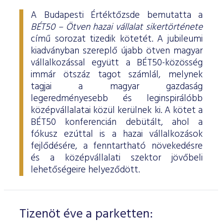
A Budapesti Értéktőzsde bemutatta a
BÉT50 – Ötven hazai vállalat sikertörténete
című sorozat tizedik kötetét. A jubileumi
kiadványban szereplő újabb ötven magyar
vállalkozással együtt a BÉT50-közösség
immár ötszáz tagot számlál, melynek
tagjai a magyar gazdaság
legeredményesebb és leginspirálóbb
középvállalatai közül kerülnek ki. A kötet a
BÉT50 konferencián debütált, ahol a
fókusz ezúttal is a hazai vállalkozások
fejlődésére, a fenntartható növekedésre
és a középvállalati szektor jövőbeli
lehetőségeire helyeződött.
Tizenöt éve a parketten: