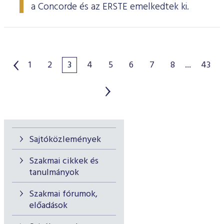
a Concorde és az ERSTE emelkedtek ki.
1
2
3
4
5
6
7
8
...
43
Sajtóközlemények
Szakmai cikkek és
tanulmányok
Szakmai fórumok,
előadások