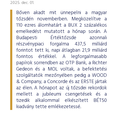
2025. dec. 01.
Bőven akadt mit ünnepelni a magyar
tőzsdén novemberben. Megközelítve a
110 ezres álomhatárt a BUX 2 százalékos
emelkedést mutatott a hónap során. A
Budapesti Értéktőzsde azonnali
részvénypiaci forgalma 437,5 milliárd
forintot tett ki, napi átlagban 21,9 milliárd
forintos értékkel. A legforgalmasabb
papírok sorrendben az OTP Bank, a Richter
Gedeon és a MOL voltak, a befektetési
szolgáltatók mezőnyében pedig a WOOD
& Company, a Concorde és az ERSTE jártak
az élen. A hónapot az új tőzsdei rekordok
mellett a jubileumi csengetések és a
tizedik alkalommal elkészített BÉT50
kiadvány tette emlékezetessé.