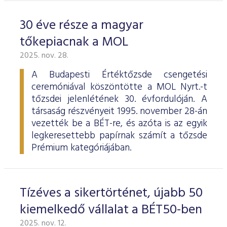
30 éve része a magyar
tőkepiacnak a MOL
2025. nov. 28.
A Budapesti Értéktőzsde csengetési
ceremóniával köszöntötte a MOL Nyrt.-t
tőzsdei jelenlétének 30. évfordulóján. A
társaság részvényeit 1995. november 28-án
vezették be a BÉT-re, és azóta is az egyik
legkeresettebb papírnak számít a tőzsde
Prémium kategóriájában.
Tízéves a sikertörténet, újabb 50
kiemelkedő vállalat a BÉT50-ben
2025. nov. 12.