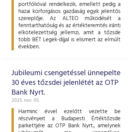
portfólióval rendelkezik, emellett pedig a
hazai körforgásos gazdaság egyik jelentős
szereplője. Az ALTEO működését a
fenntarthatóság és az értékteremtés iránti
elkötelezettség jellemzi, amit a tőzsde
több BÉT Legek-díjjal is elismert az elmúlt
években.
Jubileumi csengetéssel ünnepelte
30 éves tőzsdei jelenlétét az OTP
Bank Nyrt.
2025. nov. 05.
Harminc évvel ezelőtt vezette be
részvényeit a Budapesti Értéktőzsde
parkettjére az OTP Bank Nyrt., amelynek