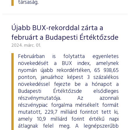
társaság.
Újabb BUX-rekorddal zárta a
februárt a Budapesti Értéktőzsde
2024. márc. 01.
Februárban is folytatta egyenletes
növekedését a BUX index, amelynek
nyomán újabb rekordértéken, 65 938,65
ponton, januárhoz képest 3 százalékos
növekedéssel fejezte be a hónapot a
Budapesti Értéktőzsde elsődleges
részvénymutatója. Az azonnali
részvénypiac forgalma mérsékelt formát
mutatott, 229,7 milliárd forintot tett ki,
amely 10,9 milliárd forint értékű napi
átlagnak felel meg. A legnépszerűbb