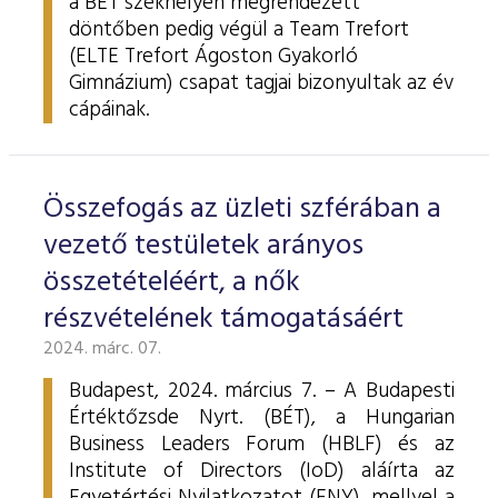
a BÉT székhelyén megrendezett
döntőben pedig végül a Team Trefort
(ELTE Trefort Ágoston Gyakorló
Gimnázium) csapat tagjai bizonyultak az év
cápáinak.
Összefogás az üzleti szférában a
vezető testületek arányos
összetételéért, a nők
részvételének támogatásáért
2024. márc. 07.
Budapest, 2024. március 7. – A Budapesti
Értéktőzsde Nyrt. (BÉT), a Hungarian
Business Leaders Forum (HBLF) és az
Institute of Directors (IoD) aláírta az