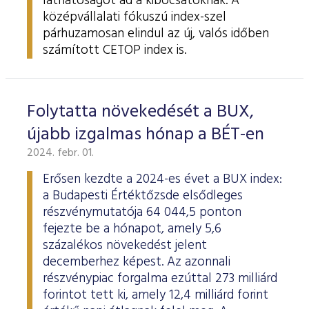
láthatóságot ad a kibocsátóknak. A
középvállalati fókuszú index-szel
párhuzamosan elindul az új, valós időben
számított CETOP index is.
Folytatta növekedését a BUX,
újabb izgalmas hónap a BÉT-en
2024. febr. 01.
Erősen kezdte a 2024-es évet a BUX index:
a Budapesti Értéktőzsde elsődleges
részvénymutatója 64 044,5 ponton
fejezte be a hónapot, amely 5,6
százalékos növekedést jelent
decemberhez képest. Az azonnali
részvénypiac forgalma ezúttal 273 milliárd
forintot tett ki, amely 12,4 milliárd forint