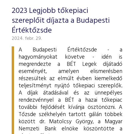
2023 Legjobb tőkepiaci
szereplőit díjazta a Budapesti
Értéktőzsde
2024. febr. 29.
A Budapesti Értéktőzsde - a
hagyományokat követve - idén is
megrendezte a BÉT Legek díjátadó
eseményét, amelyen elismerésben
részesültek az elmúlt évben kiemelkedő
teljesítményt nyújtó tőkepiaci szereplők.
A díjak átadásával és az ünnepélyes
rendezvénnyel a BÉT a hazai tőkepiac
további fejlődését kívánja ösztönözni. A
Tőzsde székhelyén tartott gálán többek
között dr. Matolcsy György, a Magyar
Nemzeti Bank elnöke köszöntötte a