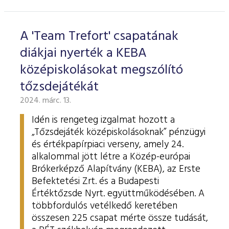
ESG Útmutató
A 'Team Trefort' csapatának
diákjai nyerték a KEBA
középiskolásokat megszólító
tőzsdejátékát
2024. márc. 13.
Idén is rengeteg izgalmat hozott a
„Tőzsdejáték középiskolásoknak” pénzügyi
és értékpapírpiaci verseny, amely 24.
alkalommal jött létre a Közép-európai
Brókerképző Alapítvány (KEBA), az Erste
Befektetési Zrt. és a Budapesti
Értéktőzsde Nyrt. együttműködésében. A
többfordulós vetélkedő keretében
összesen 225 csapat mérte össze tudását,