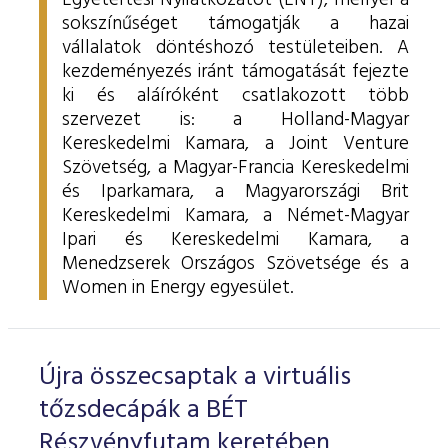
Egyetértési Nyilatkozatot (ENY), mellyel a
sokszínűséget támogatják a hazai
vállalatok döntéshozó testületeiben.
A
kezdeményezés iránt támogatását fejezte
ki és aláíróként csatlakozott több
szervezet is: a Holland-Magyar
Kereskedelmi Kamara, a Joint Venture
Szövetség, a Magyar-Francia Kereskedelmi
és Iparkamara, a
Magyarországi Brit
Kereskedelmi Kamara, a
Német-Magyar
Ipari és Kereskedelmi Kamara, a
Menedzserek Országos Szövetsége és a
Women in Energy egyesület.
Újra összecsaptak a virtuális
tőzsdecápák a BÉT
Részvényfutam keretében