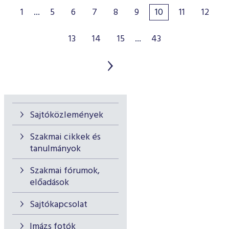
1
...
5
6
7
8
9
10
11
12
13
14
15
...
43
Sajtóközlemények
Szakmai cikkek és
tanulmányok
Szakmai fórumok,
előadások
Sajtókapcsolat
Imázs fotók