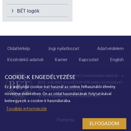
BÉT logók
Oldaltérkép
Jogi nyilatkozat
Adatvédelem
Közérdekű adatok
Karrier
Kapcsolat
English
A portálon megjelenített kereskedési adatok - a
COOKIE-K ENGEDÉLYEZÉSE
BUX, a BUMIX és a CETOP NTR index kivételével -
Ez a weboldal cookie-kat használ az online felhasználói élmény
15 perccel késleltetettek.
növelése érdekében. Ön az oldal használatának folytatásával
© 2019 Budapesti Értéktőzsde Nyrt.
beleegyezik a cookie-k használatába.
További információk
Ponte.hu
ELFOGADOM