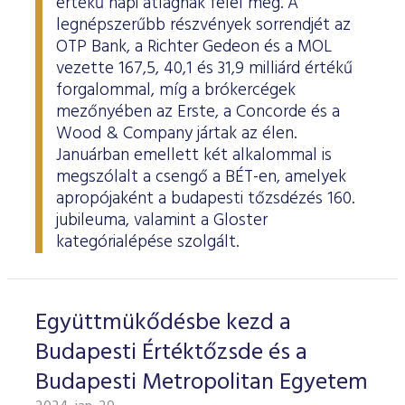
értékű napi átlagnak felel meg. A
legnépszerűbb részvények sorrendjét az
OTP Bank, a Richter Gedeon és a MOL
vezette 167,5, 40,1 és 31,9 milliárd értékű
forgalommal, míg a brókercégek
mezőnyében az Erste, a Concorde és a
Wood & Company jártak az élen.
Januárban emellett két alkalommal is
megszólalt a csengő a BÉT-en, amelyek
apropójaként a budapesti tőzsdézés 160.
jubileuma, valamint a Gloster
kategórialépése szolgált.
Együttmükődésbe kezd a
Budapesti Értéktőzsde és a
Budapesti Metropolitan Egyetem