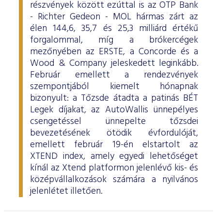
részvények között ezúttal is az OTP Bank
- Richter Gedeon - MOL hármas zárt az
élen 144,6, 35,7 és 25,3 milliárd értékű
forgalommal, míg a brókercégek
mezőnyében az ERSTE, a Concorde és a
Wood & Company jeleskedett leginkább.
Február emellett a rendezvények
szempontjából kiemelt hónapnak
bizonyult: a Tőzsde átadta a patinás BÉT
Legek díjakat, az AutoWallis ünnepélyes
csengetéssel ünnepelte tőzsdei
bevezetésének ötödik évfordulóját,
emellett február 19-én elstartolt az
XTEND index, amely egyedi lehetőséget
kínál az Xtend platformon jelenlévő kis- és
középvállalkozások számára a nyilvános
jelenlétet illetően.