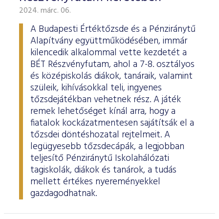
2024. márc. 06.
A Budapesti Értéktőzsde és a Pénziránytű
Alapítvány együttműködésében, immár
kilencedik alkalommal vette kezdetét a
BÉT Részvényfutam, ahol a 7-8. osztályos
és középiskolás diákok, tanáraik, valamint
szüleik, kihívásokkal teli, ingyenes
tőzsdejátékban vehetnek rész. A játék
remek lehetőséget kínál arra, hogy a
fiatalok kockázatmentesen sajátítsák el a
tőzsdei döntéshozatal rejtelmeit. A
legügyesebb tőzsdecápák, a legjobban
teljesítő Pénziránytű Iskolahálózati
tagiskolák, diákok és tanárok, a tudás
mellett értékes nyereményekkel
gazdagodhatnak.