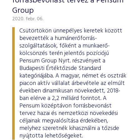
forrásbevonást tervez a Pensum
Group
2020. febr. 06.
Csütörtökön ünnepélyes keretek között
bevezették a humánerőforrás-
szolgáltatások, főként a munkaerő-
kölcsönzés terén jelentős pozíciójú
Pensum Group Nyrt. részvényeit a
Budapesti Értéktőzsde Standard
kategóriájába. A magyar, német és osztrák
piacon aktív vállalat árbevétele az elmúlt
években dinamikusan növekedett, 2018-
ban elérve a 2,2 milliárd forintot. A
Pensum középtávon forrásbevonást
tervez hazai és nemzetközi növekedési
céljainak megvalósítása érdekében,
melyhez szeretnék kihasználni a tőzsde
nyújtotta lehetőségeket.