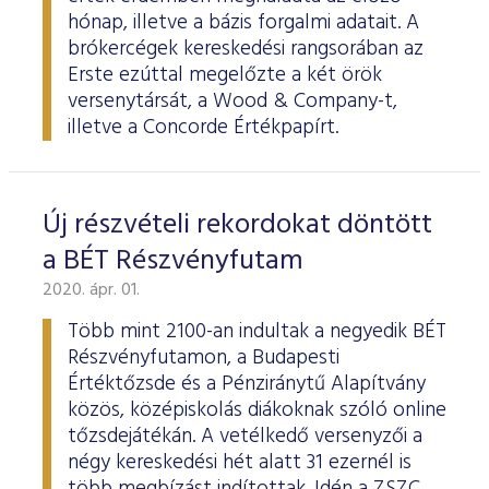
hónap, illetve a bázis forgalmi adatait. A
brókercégek kereskedési rangsorában az
Erste ezúttal megelőzte a két örök
versenytársát, a Wood & Company-t,
illetve a Concorde Értékpapírt.
Új részvételi rekordokat döntött
a BÉT Részvényfutam
2020. ápr. 01.
Több mint 2100-an indultak a negyedik BÉT
Részvényfutamon, a Budapesti
Értéktőzsde és a Pénziránytű Alapítvány
közös, középiskolás diákoknak szóló online
tőzsdejátékán. A vetélkedő versenyzői a
négy kereskedési hét alatt 31 ezernél is