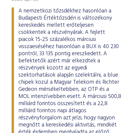
A nemzetközi tőzsdékhez hasonlóan a
Budapesti Értéktőzsdén is változékony
kereskedés mellett erőteljesen
csökkentek a részvényárak. A fejlett
piacok 15-25 százalékos márciusi
visszaeséséhez hasonlóan a BUX is 40 230
pontról, 33 135 pontig ereszkedett. A
befektetők azért már elkezdtek a
részvények között az egyedi
szektorhatások alapján szelektálni, a blue
chipek közül a Magyar Telekom és Richter
Gedeon mérsékeltebben, az OTP és a
MOL intenzívebben esett. A márciusi 500,8
milliárd forintos összesített és a 22,8
milliárd forintos napi átlagos
részvényforgalom azt jelzi, hogy nagyon
megnőtt a kereskedési aktivitás, mindkét
érték érdemben meghaladta az előző