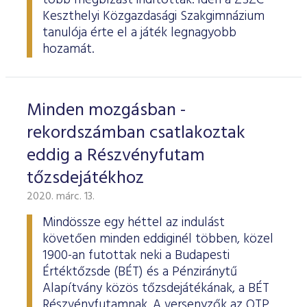
több megbízást indítottak. Idén a ZSZC
Keszthelyi Közgazdasági Szakgimnázium
tanulója érte el a játék legnagyobb
hozamát.
Minden mozgásban -
rekordszámban csatlakoztak
eddig a Részvényfutam
tőzsdejátékhoz
2020. márc. 13.
Mindössze egy héttel az indulást
követően minden eddiginél többen, közel
1900-an futottak neki a Budapesti
Értéktőzsde (BÉT) és a Pénziránytű
Alapítvány közös tőzsdejátékának, a BÉT
Részvényfutamnak. A versenyzők az OTP