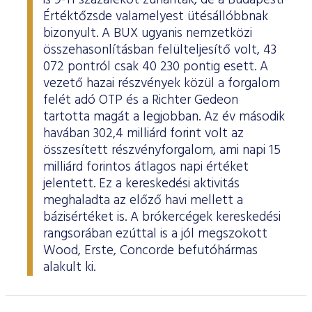
is 9-11 százalékot zuhantak, de a Budapesti
Értéktőzsde valamelyest ütésállóbbnak
bizonyult. A BUX ugyanis nemzetközi
összehasonlításban felülteljesítő volt, 43
072 pontról csak 40 230 pontig esett. A
vezető hazai részvények közül a forgalom
felét adó OTP és a Richter Gedeon
tartotta magát a legjobban. Az év második
havában 302,4 milliárd forint volt az
összesített részvényforgalom, ami napi 15
milliárd forintos átlagos napi értéket
jelentett. Ez a kereskedési aktivitás
meghaladta az előző havi mellett a
bázisértéket is. A brókercégek kereskedési
rangsorában ezúttal is a jól megszokott
Wood, Erste, Concorde befutóhármas
alakult ki.