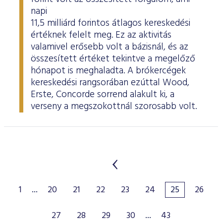
napi
11,5 milliárd forintos átlagos kereskedési
értéknek felelt meg. Ez az aktivitás
valamivel erősebb volt a bázisnál, és az
összesített értéket tekintve a megelőző
hónapot is meghaladta. A brókercégek
kereskedési rangsorában ezúttal Wood,
Erste, Concorde sorrend alakult ki, a
verseny a megszokottnál szorosabb volt.
1
...
20
21
22
23
24
25
26
27
28
29
30
...
43