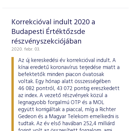
Korrekcióval indult 2020 a
Budapesti Értéktőzsde
részvényszekciójában
2020. febr. 03.
Az új kereskedési év korrekcióval indult. A
kínai eredetű koronavírus terjedése miatt a
befektetők minden piacon óvatosak
voltak. Egy hónap alatt összességében
46 082 pontról, 43 072 pontig ereszkedett
az index. A vezető részvények közül a
legnagyobb forgalmú OTP és a MOL
együtt korrigáltak a piaccal, míg a Richter
Gedeon és a Magyar Telekom emelkedni is
tudtak. Az év első havában 252,4 milliárd
forint volt az összesített forgalom, ami