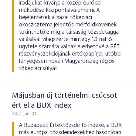
irodájukat kívánja a közép-európai
működése központjává emelni. A
bejelentések a hazai tőkepiaci
ökoszisztéma jelentős mérföldköveinek
tekinthetők: míg a társaság tőzsdetaggá
válásával világszerte mintegy 1,3 millió
ügyfele számára válnak elérhetővé a BÉT
részvényszekciójának értékpapírjai, utóbbi
lényegesen növeli Magyarország régiós
tőkepiaci súlyát.
Májusban új történelmi csúcsot
ért el a BUX index
2021. jún. 01.
A Budapesti Értéktőzsde fő indexe, a BUX
más európai tőzsdeindexekhez hasonlóan