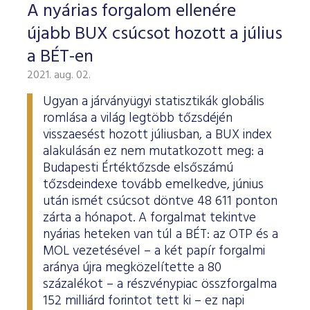
A nyárias forgalom ellenére
újabb BUX csúcsot hozott a július
a BÉT-en
2021. aug. 02.
Ugyan a járványügyi statisztikák globális
romlása a világ legtöbb tőzsdéjén
visszaesést hozott júliusban, a BUX index
alakulásán ez nem mutatkozott meg: a
Budapesti Értéktőzsde elsőszámú
tőzsdeindexe tovább emelkedve, június
után ismét csúcsot döntve 48 611 ponton
zárta a hónapot. A forgalmat tekintve
nyárias heteken van túl a BÉT: az OTP és a
MOL vezetésével – a két papír forgalmi
aránya újra megközelítette a 80
százalékot – a részvénypiac összforgalma
152 milliárd forintot tett ki – ez napi