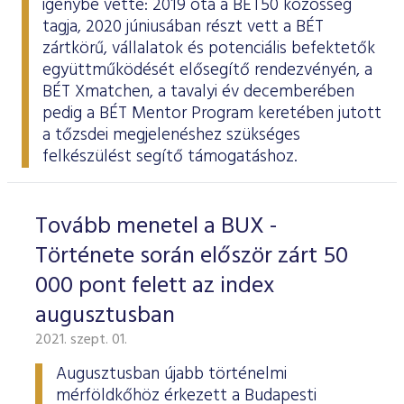
igénybe vette: 2019 óta a BÉT50 közösség
tagja
, 2020 júniusában
részt vett
a BÉT
zártkörű, vállalatok és potenciális befektetők
együttműködését elősegítő rendezvényén, a
BÉT Xmatchen, a tavalyi év decemberében
pedig a BÉT Mentor Program keretében
jutott
a tőzsdei megjelenéshez szükséges
felkészülést segítő támogatáshoz.
Tovább menetel a BUX -
Története során először zárt 50
000 pont felett az index
augusztusban
2021. szept. 01.
Augusztusban újabb történelmi
mérföldkőhöz érkezett a Budapesti