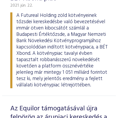
2021. jún. 22.
A Futureal Holding zöld kötvényeinek
tőzsdei kereskedésbe való bevezetésével
immár ötven kibocsátót számlál a
Budapesti Értéktőzsde, a Magyar Nemzeti
Bank Növekedési Kötvényprogramjához
kapcsolódóan indított kötvénypiaca, a BÉT
Xbond. A kötvénypiac tavalyi évben
tapasztalt robbanásszerű növekedését
követően a platform össznévértéke
jelenleg már mintegy 1 051 milliárd forintot
tesz ki, mely jelentős eredmény a fejlett
vállalati kötvénypiac létrejöttében.
Az Equilor támogatásával újra
felpörög az árupiaci kereskedés a