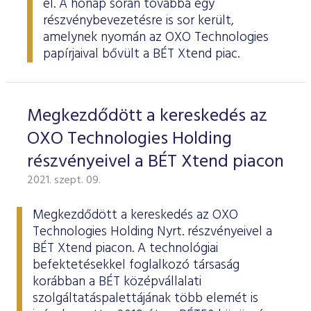
el. A hónap során továbbá egy
ESG Útmutató
részvénybevezetésre is sor került,
amelynek nyomán az OXO Technologies
papírjaival bővült a BÉT Xtend piac.
Megkezdődött a kereskedés az
OXO Technologies Holding
részvényeivel a BÉT Xtend piacon
2021. szept. 09.
Megkezdődött a kereskedés az OXO
Technologies Holding Nyrt. részvényeivel a
BÉT Xtend piacon. A technológiai
befektetésekkel foglalkozó társaság
korábban a BÉT középvállalati
szolgáltatáspalettájának több elemét is