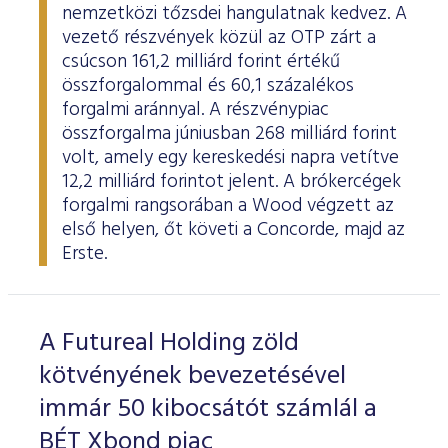
nemzetközi tőzsdei hangulatnak kedvez. A
vezető részvények közül az OTP zárt a
csúcson 161,2 milliárd forint értékű
összforgalommal és 60,1 százalékos
forgalmi aránnyal. A részvénypiac
összforgalma júniusban 268 milliárd forint
volt, amely egy kereskedési napra vetítve
12,2 milliárd forintot jelent. A brókercégek
forgalmi rangsorában a Wood végzett az
első helyen, őt követi a Concorde, majd az
Erste.
A Futureal Holding zöld
kötvényének bevezetésével
immár 50 kibocsátót számlál a
BÉT Xbond piac