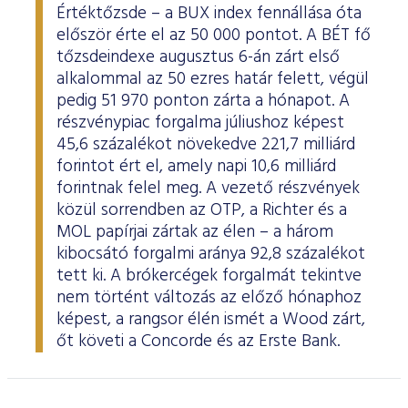
Értéktőzsde – a BUX index fennállása óta
először érte el az 50 000 pontot. A BÉT fő
tőzsdeindexe augusztus 6-án zárt első
alkalommal az 50 ezres határ felett, végül
pedig 51 970 ponton zárta a hónapot. A
részvénypiac forgalma júliushoz képest
45,6 százalékot növekedve 221,7 milliárd
forintot ért el, amely napi 10,6 milliárd
forintnak felel meg. A vezető részvények
közül sorrendben az OTP, a Richter és a
MOL papírjai zártak az élen – a három
kibocsátó forgalmi aránya 92,8 százalékot
tett ki. A brókercégek forgalmát tekintve
nem történt változás az előző hónaphoz
képest, a rangsor élén ismét a Wood zárt,
őt követi a Concorde és az Erste Bank.