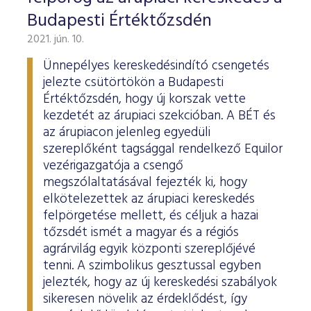
Budapesti Értéktőzsdén
2021. jún. 10.
Ünnepélyes kereskedésindító csengetés
jelezte csütörtökön a Budapesti
Értéktőzsdén, hogy új korszak vette
kezdetét az árupiaci szekcióban. A BÉT és
az árupiacon jelenleg egyedüli
szereplőként tagsággal rendelkező Equilor
vezérigazgatója a csengő
megszólaltatásával fejezték ki, hogy
elkötelezettek az árupiaci kereskedés
felpörgetése mellett, és céljuk a hazai
tőzsdét ismét a magyar és a régiós
agrárvilág egyik központi szereplőjévé
tenni. A szimbolikus gesztussal egyben
jelezték, hogy az új kereskedési szabályok
sikeresen növelik az érdeklődést, így