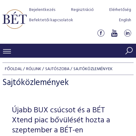
Bejelentkezés
Regisztráció
Elérhetőség
Befektetői kapcsolatok
English
KERESKEDÉSI ADATOK
FŐOLDAL
RÓLUNK
SAJTÓSZOBA
SAJTÓKÖZLEMÉNYEK
INDEXEK
BEFEKTETŐK
Sajtóközlemények
Részvényindexek
Piaci forgalom
Termékcsoportok
KIBOCSÁTÓK
Kötvényindexek
Kedvenc instrumentumok
Szabályozás
Indexek
Részvény és vállalati kötvény tőzsdei bevezetését támoga
Újabb BUX csúcsot és a BÉT
TŐZSDETAGOK
Jelzáloglevél indexek
program
Azonnali Piac
Alkalmazott díjstruktúra
BÉT szabályzatok
Részvény szekció
Xtend piac bővülését hozta a
Tőzsdetagok, üzletkötők
VENDOROK
Vállalati kötvény indexek
Származékos piac
BÉT Xtend - Részvénypiac egyszerűen
Részvények
szeptember a BÉT-en
Elszámolás
Befektetővédelem
Hitelpapír szekció
Útmutató a taggá váláshoz