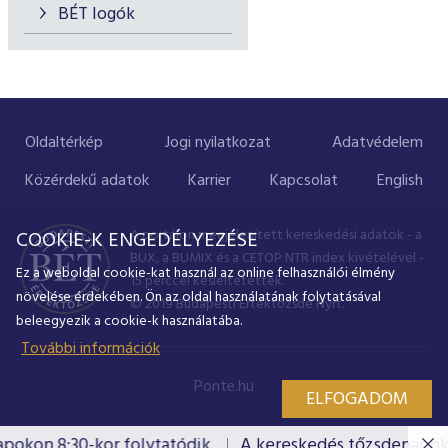
BÉT logók
Oldaltérkép
Jogi nyilatkozat
Adatvédelem
Közérdekű adatok
Karrier
Kapcsolat
English
A portálon megjelenített kereskedési adatok - a
COOKIE-K ENGEDÉLYEZÉSE
BUX, a BUMIX és a CETOP NTR index kivételével -
Ez a weboldal cookie-kat használ az online felhasználói élmény
15 perccel késleltetettek.
növelése érdekében. Ön az oldal használatának folytatásával
© 2019 Budapesti Értéktőzsde Nyrt.
beleegyezik a cookie-k használatába.
További információk
Ponte.hu
ELFOGADOM
kon 8:30-kor folytatódik.
A kereskedés tőzsdenapokon 