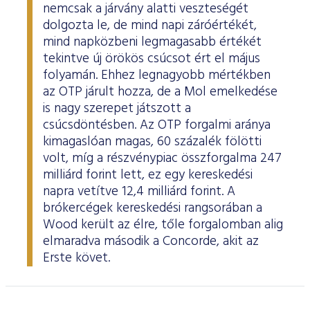
nemcsak a járvány alatti veszteségét
dolgozta le, de mind napi záróértékét,
mind napközbeni legmagasabb értékét
tekintve új örökös csúcsot ért el május
folyamán. Ehhez legnagyobb mértékben
az OTP járult hozza, de a Mol emelkedése
is nagy szerepet játszott a
csúcsdöntésben. Az OTP forgalmi aránya
kimagaslóan magas, 60 százalék fölötti
volt, míg a részvénypiac összforgalma 247
milliárd forint lett, ez egy kereskedési
napra vetítve 12,4 milliárd forint. A
brókercégek kereskedési rangsorában a
Wood került az élre, tőle forgalomban alig
elmaradva második a Concorde, akit az
Erste követ.