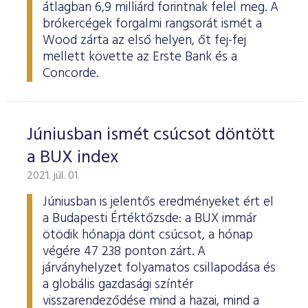
átlagban 6,9 milliárd forintnak felel meg. A
brókercégek forgalmi rangsorát ismét a
Wood zárta az első helyen, őt fej-fej
mellett követte az Erste Bank és a
Concorde.
Júniusban ismét csúcsot döntött
a BUX index
2021. júl. 01.
Júniusban is jelentős eredményeket ért el
a Budapesti Értéktőzsde: a BUX immár
ötödik hónapja dönt csúcsot, a hónap
végére 47 238 ponton zárt. A
járványhelyzet folyamatos csillapodása és
a globális gazdasági színtér
visszarendeződése mind a hazai, mind a