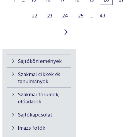
1
...
15
16
17
18
19
20
21
22
23
24
25
...
43
Sajtóközlemények
Szakmai cikkek és
tanulmányok
Szakmai fórumok,
előadások
Sajtókapcsolat
Imázs fotók