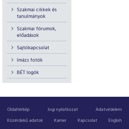
Szakmai cikkek és
tanulmányok
Szakmai fórumok,
előadások
Sajtókapcsolat
Imázs fotók
BÉT logók
Oldaltérkép
Jogi nyilatkozat
Adatvédelem
Közérdekű adatok
Karrier
Kapcsolat
English