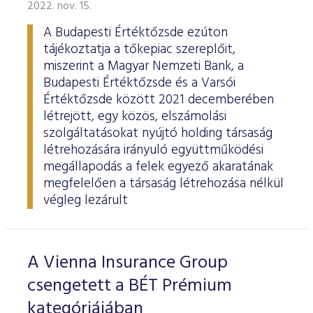
2022. nov. 15.
A Budapesti Értéktőzsde ezúton
tájékoztatja a tőkepiac szereplőit,
miszerint a Magyar Nemzeti Bank, a
Budapesti Értéktőzsde és a Varsói
Értéktőzsde között 2021 decemberében
létrejött, egy közös, elszámolási
szolgáltatásokat nyújtó holding társaság
létrehozására irányuló együttműködési
megállapodás a felek egyező akaratának
megfelelően a társaság létrehozása nélkül
végleg lezárult
A Vienna Insurance Group
csengetett a BÉT Prémium
kategóriájában