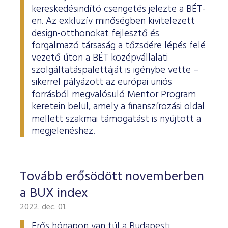
kereskedésindító csengetés jelezte a BÉT-
en. Az exkluzív minőségben kivitelezett
design-otthonokat fejlesztő és
forgalmazó társaság a tőzsdére lépés felé
vezető úton a BÉT középvállalati
szolgáltatáspalettáját is igénybe vette –
sikerrel pályázott az európai uniós
forrásból megvalósuló Mentor Program
keretein belül, amely a finanszírozási oldal
mellett szakmai támogatást is nyújtott a
megjelenéshez.
Tovább erősödött novemberben
a BUX index
2022. dec. 01.
Erős hónapon van túl a Budapesti