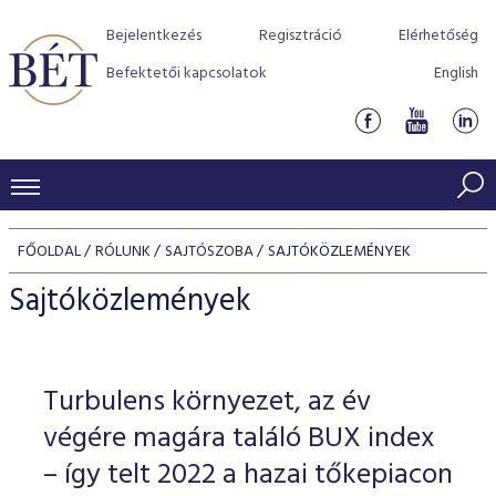
Bejelentkezés
Regisztráció
Elérhetőség
Befektetői kapcsolatok
English
KERESKEDÉSI ADATOK
FŐOLDAL
RÓLUNK
SAJTÓSZOBA
SAJTÓKÖZLEMÉNYEK
INDEXEK
BEFEKTETŐK
Sajtóközlemények
Részvényindexek
Piaci forgalom
Termékcsoportok
KIBOCSÁTÓK
Kötvényindexek
Kedvenc instrumentumok
Szabályozás
Indexek
Részvény és vállalati kötvény tőzsdei bevezetését támoga
Turbulens környezet, az év
TŐZSDETAGOK
Jelzáloglevél indexek
program
Azonnali Piac
Alkalmazott díjstruktúra
BÉT szabályzatok
Részvény szekció
végére magára találó BUX index
Tőzsdetagok, üzletkötők
VENDOROK
Vállalati kötvény indexek
Származékos piac
BÉT Xtend - Részvénypiac egyszerűen
Részvények
– így telt 2022 a hazai tőkepiacon
Elszámolás
Befektetővédelem
Hitelpapír szekció
Útmutató a taggá váláshoz