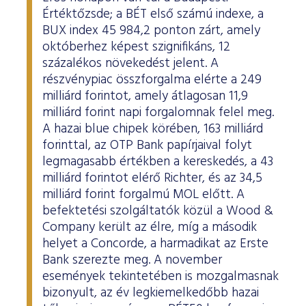
Értéktőzsde; a BÉT első számú indexe, a
BUX index 45 984,2 ponton zárt, amely
októberhez képest szignifikáns, 12
százalékos növekedést jelent. A
részvénypiac összforgalma elérte a 249
milliárd forintot, amely átlagosan 11,9
milliárd forint napi forgalomnak felel meg.
A hazai blue chipek körében, 163 milliárd
forinttal, az OTP Bank papírjaival folyt
legmagasabb értékben a kereskedés, a 43
milliárd forintot elérő Richter, és az 34,5
milliárd forint forgalmú MOL előtt. A
befektetési szolgáltatók közül a Wood &
Company került az élre, míg a második
helyet a Concorde, a harmadikat az Erste
Bank szerezte meg. A november
események tekintetében is mozgalmasnak
bizonyult, az év legkiemelkedőbb hazai