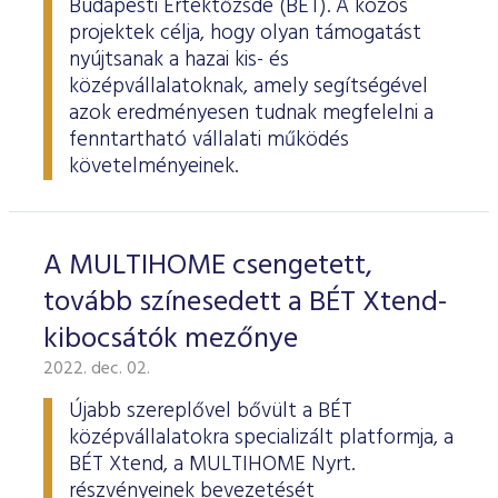
Budapesti Értéktőzsde (BÉT). A közös
projektek célja, hogy olyan támogatást
nyújtsanak a hazai kis- és
középvállalatoknak, amely segítségével
azok eredményesen tudnak megfelelni a
fenntartható vállalati működés
követelményeinek.
A MULTIHOME csengetett,
tovább színesedett a BÉT Xtend-
kibocsátók mezőnye
2022. dec. 02.
Újabb szereplővel bővült a BÉT
középvállalatokra specializált platformja, a
BÉT Xtend, a MULTIHOME Nyrt.
részvényeinek bevezetését