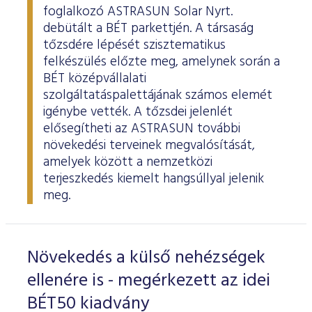
foglalkozó ASTRASUN Solar Nyrt.
debütált a BÉT parkettjén. A társaság
tőzsdére lépését szisztematikus
felkészülés előzte meg, amelynek során a
BÉT középvállalati
szolgáltatáspalettájának számos elemét
igénybe vették. A tőzsdei jelenlét
elősegítheti az ASTRASUN további
növekedési terveinek megvalósítását,
amelyek között a nemzetközi
terjeszkedés kiemelt hangsúllyal jelenik
meg.
Növekedés a külső nehézségek
ellenére is - megérkezett az idei
BÉT50 kiadvány