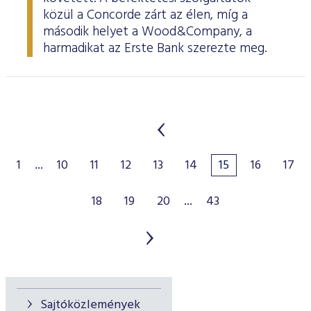
közül a Concorde zárt az élen, míg a
második helyet a Wood&Company, a
harmadikat az Erste Bank szerezte meg.
1
...
10
11
12
13
14
15
16
17
18
19
20
...
43
Sajtóközlemények