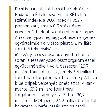
2022. nov. 02.
Pozitív hangulatot hozott az október a
Budapesti Értéktőzsdén – a BÉT első
számú indexe, a BUX index 41 053,7
ponton zárt, amely 8,5 százalékos
növekedést jelent szeptemberhez képest.
A részvénypiac legnagyobb eseményének
egyértelműen a Masterplast 9,2 milliárd
forint értékű nyilvános
részvénykibocsátása bizonyult a hónap
során, a részvénypiaci összforgalom ezzel
együtt mérsékelt volt, összesen 129,7
milliárd forintot tett ki, amely 6,5 milliárd
forint napi forgalomnak felelt meg. A hazai
blue chipek versenyét ismét az OTP Bank
nyerte, 69,2 milliárd forint havi
forgalommal, amelyet a Richter 30,2
milliárd, a MOL pedig 24,2 milliárd forinttal
követett. A befektetési szolgáltatók