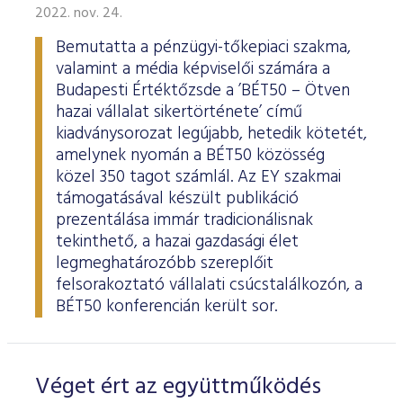
2022. nov. 24.
Bemutatta a pénzügyi-tőkepiaci szakma,
valamint a média képviselői számára a
Budapesti Értéktőzsde a ’BÉT50 – Ötven
hazai vállalat sikertörténete’ című
kiadványsorozat legújabb, hetedik kötetét,
amelynek nyomán a BÉT50 közösség
közel 350 tagot számlál. Az EY szakmai
támogatásával készült publikáció
prezentálása immár tradicionálisnak
tekinthető, a hazai gazdasági élet
legmeghatározóbb szereplőit
felsorakoztató vállalati csúcstalálkozón, a
BÉT50 konferencián került sor.
Véget ért az együttműködés