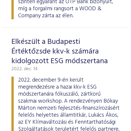
szinten egyaránt az OTP Bank bizonyult,
ESG Útmutató
míg a forgalmi rangsort a WOOD &
Company zárta az élen.
Elkészült a Budapesti
Értéktőzsde kkv-k számára
kidolgozott ESG módszertana
2022. dec. 14.
2022. december 9-én került
megrendezésre a hazai kkv-k ESG
módszertanára fókuszáló, zártkörű
szakmai workshop. A rendezvényen Bókay
Márton nemzeti fejlesztés-finanszírozásért
felelős helyettes államtitkár, Lukács Ákos,
az EY Klímaváltozási és Fenntarthatósági
Szolgáltatások területért felelős partnere,