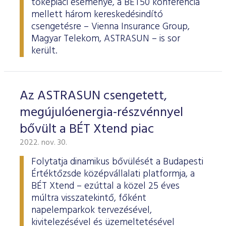
tőkepiaci eseménye, a BÉT50 konferencia
mellett három kereskedésindító
csengetésre – Vienna Insurance Group,
Magyar Telekom, ASTRASUN – is sor
került.
Az ASTRASUN csengetett,
megújulóenergia-részvénnyel
bővült a BÉT Xtend piac
2022. nov. 30.
Folytatja dinamikus bővülését a Budapesti
Értéktőzsde középvállalati platformja, a
BÉT Xtend – ezúttal a közel 25 éves
múltra visszatekintő, főként
napelemparkok tervezésével,
kivitelezésével és üzemeltetésével