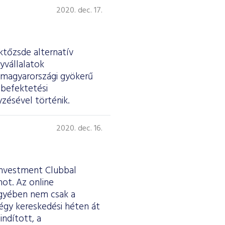
2020. dec. 17.
éktőzsde alternatív
yvállalatok
 magyarországi gyökerű
 befektetési
zésével történik.
2020. dec. 16.
Investment Clubbal
ot. Az online
egyében nem csak a
négy kereskedési héten át
indított, a