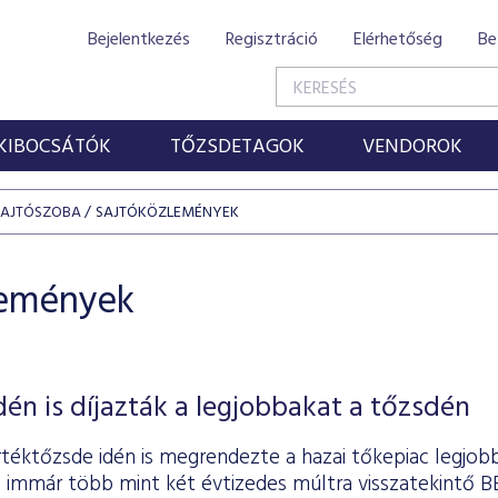
Bejelentkezés
Regisztráció
Elérhetőség
Be
KIBOCSÁTÓK
TŐZSDETAGOK
VENDOROK
SAJTÓSZOBA
SAJTÓKÖZLEMÉNYEK
lemények
dén is díjazták a legjobbakat a tőzsdén
téktőzsde idén is megrendezte a hazai tőkepiac legjobb
 immár több mint két évtizedes múltra visszatekintő B