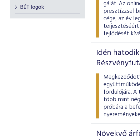
gálát. Az onl
BÉT logók
presztízzsel 
cége, az év l
terjesztéséért
fejlődését kív
Idén hatodi
Részvényfu
Megkezdődött 
együttműködés
fordulójára. A
több mint négy
próbára a befe
nyereményeket
Növekvő árfo