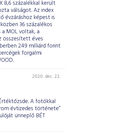
 8,6 százalékkal került
zta válságot. Az index
őző évzáráshoz képest is
v közben 36 százalékos
 a MOL voltak, a
z összesített éves
erben 249 milliárd forint
ókercégek forgalmi
 WOOD.
2020. dec. 22.
Értéktőzsde. A fotókkal
árom évtizedes története”
dulóját ünneplő BÉT