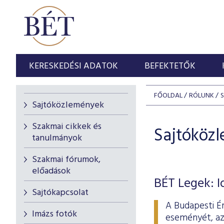
KERESKEDÉSI ADATOK
BEFEKTETŐK
FŐOLDAL
RÓLUNK
Sajtóközlemények
Szakmai cikkek és
Sajtóköz
tanulmányok
Szakmai fórumok,
előadások
BÉT Legek: I
Sajtókapcsolat
A Budapesti Ér
Imázs fotók
eseményét, az