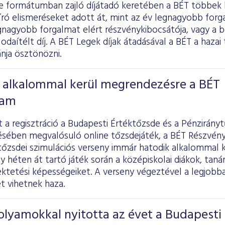
ine formátumban zajló díjátadó keretében a BÉT többek 
bíró elismeréseket adott át, mint az év legnagyobb fo
egnagyobb forgalmat elért részvénykibocsátója, vagy a 
 odaítélt díj. A BÉT Legek díjak átadásával a BÉT a hazai
ánja ösztönözni.
k alkalommal kerül megrendezésre a BÉT
tam
a regisztráció a Budapesti Értéktőzsde és a Pénzirányt
ében megvalósuló online tőzsdejáték, a BÉT Részvény
 tőzsdei szimulációs verseny immár hatodik alkalommal
 héten át tartó játék során a középiskolai diákok, tanára
ktetési képességeiket. A verseny végeztével a legjobb
 vihetnek haza.
lyamokkal nyitotta az évet a Budapesti