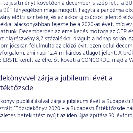
 teljesítményt követően a december is szép lett, a BUX
l a BÉT lényegében maga mögött hagyta a pandémia oko
árvány előtti szintekre, és az akkor új csúcsot jelentő el
lékkal alacsonyabban fejezte be a 2020-as évet, míg é
thattunk. Decemberben az emelkedés motorja az OTP és
az olajrészvény 8,7 százalékkal drágult a hónap során. A
om jócskán felülmúlta az előző évit, ezen belül decemb
yforgalom, ami napi 12,4 milliárdos átlagot jelent. A br
z ERSTE került az élre, őt követi a CONCORDE, majd a
ekönyvvel zárja a jubileumi évét a
rtéktőzsde
önyv publikálásával zárja a jubileumi évét a Budapesti 
sztrált ”Tőzsdekönyv 2020 – a Budapesti Értéktőzsde h
zletes betekintést nyújt az idén újjáalapítása 30. évfor