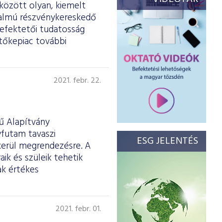
között olyan, kiemelt
rgalmú részvénykereskedő
befektetői tudatosság
 tőkepiac további
2021. febr. 22.
ű Alapítvány
futam tavaszi
ESG JELENTÉS
 kerül megrendezésre. A
ik és szüleik tehetik
ak értékes
2021. febr. 01.