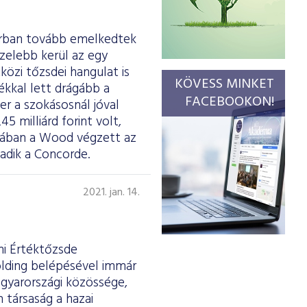
uárban tovább emelkedtek
özelebb kerül az egy
özi tőzsdei hangulat is
KÖVESS MINKET
ékkal lett drágább a
FACEBOOKON!
er a szokásosnál jóval
 milliárd forint volt,
orában a Wood végzett az
adik a Concorde.
2021. jan. 14.
ni Értéktőzsde
lding belépésével immár
agyarországi közössége,
társaság a hazai