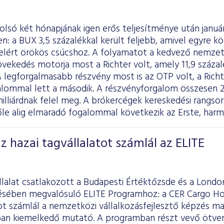
utolsó két hónapjának igen erős teljesítménye után jan
en: a BUX 3,5 százalékkal került feljebb, amivel egyre k
 elért örökös csúcshoz. A folyamatot a kedvező nemzetk
övekedés motorja most a Richter volt, amely 11,9 százal
 legforgalmasabb részvény most is az OTP volt, a Richt
ommal lett a második. A részvényforgalom összesen 245
milliárdnak felel meg. A brókercégek kereskedési rangs
őle alig elmaradó fogalommal következik az Erste, harm
z hazai tagvállalatot számlál az ELITE
llalat csatlakozott a Budapesti Értéktőzsde és a Londo
ében megvalósuló ELITE Programhoz: a CER Cargo Ho
ot számlál a nemzetközi vállalkozásfejlesztő képzés m
ban kiemelkedő mutató. A programban részt vevő ötven 