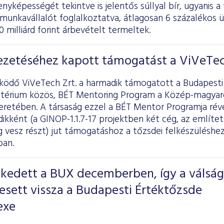
nyképességét tekintve is jelentős súllyal bír, ugyanis a
munkavállalót foglalkoztatva, átlagosan 6 százalékos
 milliárd forint árbevételt termeltek.
ezetéséhez kapott támogatást a ViVeTe
ködő ViVeTech Zrt. a harmadik támogatott a Budapesti
térium közös, BÉT Mentoring Program a Közép-magyaro
eretében. A társaság ezzel a BÉT Mentor Programja révén
ikként (a GINOP-1.1.7-17 projektben két cég, az említe
 vesz részt) jut támogatáshoz a tőzsdei felkészüléshe
ban.
kedett a BUX decemberben, így a válság
g esett vissza a Budapesti Értéktőzsde
exe