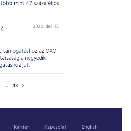
 több mint 47 százalékos
az
2020. dec. 15.
ott támogatáshoz az OXO
társaság a negyedik,
atáshoz jut.
7
...
43
Karrier
Kapcsolat
English