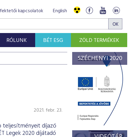
fektetői kapcsolatok
English
RÓLUNK
BÉT ESG
ZÖLD TERMÉKEK
SZÉCHENYI 2020
2021. febr. 23.
 teljesítményeit díjazó
ÉT Legek 2020 díjátadó
VIDEÓTÁR