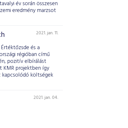
 tavalyi év során összesen
 üzemi eredmény marzsot
ch
2021. jan. 11.
 Értéktőzsde és a
rszági régióban című
, pozitív elbírálást
tt KMR projektben így
z kapcsolódó költségek
2021. jan. 04.