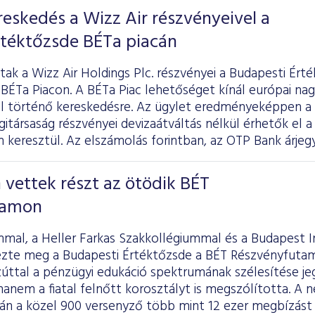
ereskedés a Wizz Air részvényeivel a
rtéktőzsde BÉTa piacán
tak a Wizz Air Holdings Plc. részvényei a Budapesti Ért
 BÉTa Piacon. A BÉTa Piac lehetőséget kínál európai nag
val történő kereskedésre. Az ügylet eredményeképpen a
itársaság részvényei devizaátváltás nélkül érhetők el a
 keresztül. Az elszámolás forintban, az OTP Bank árjegy
 vettek részt az ötödik BÉT
tamon
mmal, a Heller Farkas Szakkollégiummal és a Budapest 
zte meg a Budapesti Értéktőzsde a BÉT Részvényfutam
zúttal a pénzügyi edukáció spektrumának szélesítése j
hanem a fiatal felnőtt korosztályt is megszólította. A 
rán a közel 900 versenyző több mint 12 ezer megbízást 