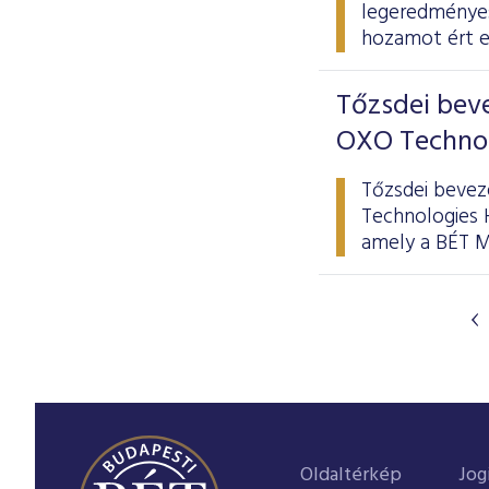
legeredményes
hozamot ért e
Tőzsdei beve
OXO Technol
Tőzsdei bevez
Technologies H
amely a BÉT M
Oldaltérkép
Jog