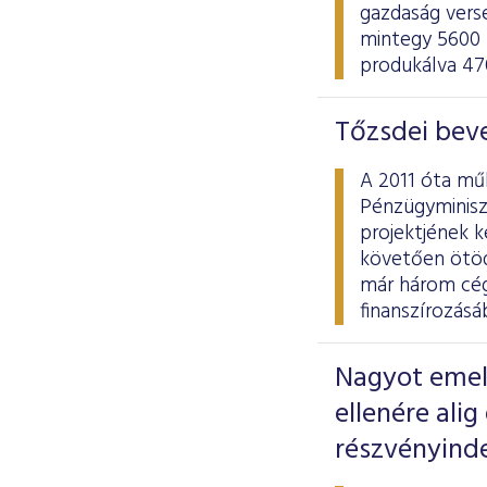
gazdaság verse
mintegy 5600 
produkálva 470
Tőzsdei bev
A 2011 óta mű
Pénzügyminisz
projektjének k
követően ötöd
már három cég
finanszírozásá
Nagyot emel
ellenére ali
részvényind