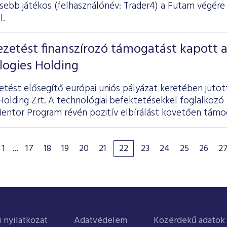
ebb játékos (felhasználónév: Trader4) a Futam végére
l.
zetést finanszírozó támogatást kapott 
ogies Holding
etést elősegítő európai uniós pályázat keretében jut
olding Zrt. A technológiai befektetésekkel foglalkozó 
entor Program révén pozitív elbírálást követően támog
1
...
17
18
19
20
21
22
23
24
25
26
2
i nyilatkozat
Adatvédelem
Közérdekű adatok