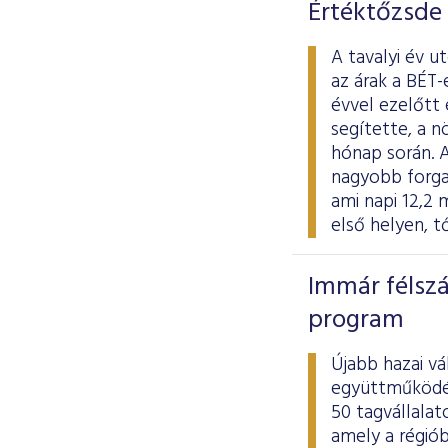
Értéktőzsde
A tavalyi év 
az árak a BÉT-
évvel ezelőtt
segítette, a n
hónap során. A
nagyobb forgal
ami napi 12,2 
első helyen, t
Immár félszá
program
Újabb hazai vá
együttműködés
50 tagvállalat
amely a régió