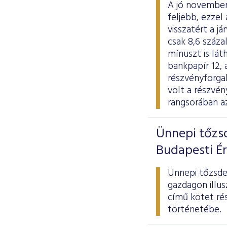
A jó novemberi
feljebb, ezze
visszatért a j
csak 8,6 száza
mínuszt is lá
bankpapír 12, 
részvényforgal
volt a részvén
rangsorában a
Ünnepi tőzsd
Budapesti É
Ünnepi tőzsdek
gazdagon illu
című kötet rés
történetébe.