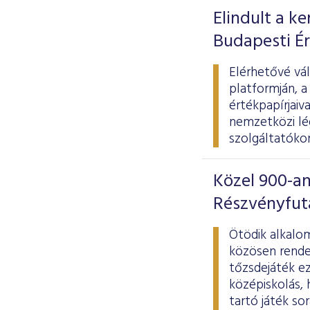
Elindult a k
Budapesti É
Elérhetővé vál
platformján, a
értékpapírjai
nemzetközi lég
szolgáltatókon
Közel 900-an
Részvényfu
Ötödik alkalo
közösen rende
tőzsdejáték e
középiskolás, 
tartó játék so