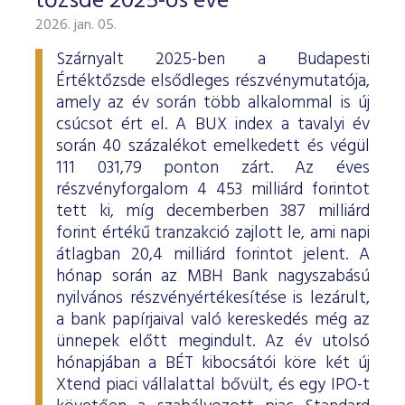
tőzsde 2025-ös éve
2026. jan. 05.
Szárnyalt 2025-ben a Budapesti
Értéktőzsde elsődleges részvénymutatója,
amely az év során több alkalommal is új
csúcsot ért el. A BUX index a tavalyi év
során 40 százalékot emelkedett és végül
111 031,79 ponton zárt. Az éves
részvényforgalom 4 453 milliárd forintot
tett ki, míg decemberben 387 milliárd
forint értékű tranzakció zajlott le, ami napi
átlagban 20,4 milliárd forintot jelent. A
hónap során az MBH Bank nagyszabású
nyilvános részvényértékesítése is lezárult,
a bank papírjaival való kereskedés még az
ünnepek előtt megindult. Az év utolsó
hónapjában a BÉT kibocsátói köre két új
Xtend piaci vállalattal bővült, és egy IPO-t