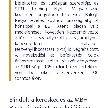
befektetési és tudásipari szereplője, az
STRT Holding Nyrt.. Magyarország
közismert angyalbefektetőjéhez, Balogh
Petya nevéhez köthető társaság alig 24
hónappal a BÉT Xtend piacán való
megjelenését követően kezdeményezte
átlépését a szabályozott piacra, amelyhez
kapcsolódóan nyilvános
részvénykibocsátást (IPO) is végrehajtott.
A növekedési és befektetési célok
finanszírozását célzó részvényjegyzéssel
az STRT végül 1,35 milliárd forint értékben
vont be tőkét részvényenként 900
forintos áron.
Elindult a kereskedés az MBH