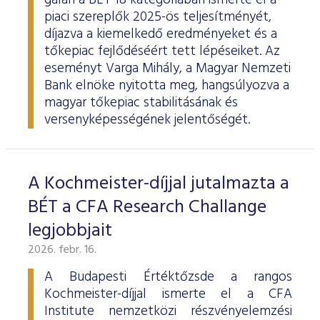
gálán a BÉT 18 kategóriában ismerte el a
piaci szereplők 2025-ös teljesítményét,
díjazva a kiemelkedő eredményeket és a
tőkepiac fejlődéséért tett lépéseiket. Az
eseményt Varga Mihály, a Magyar Nemzeti
Bank elnöke nyitotta meg, hangsúlyozva a
magyar tőkepiac stabilitásának és
versenyképességének jelentőségét.
A Kochmeister-díjjal jutalmazta a
BÉT a CFA Research Challange
legjobbjait
2026. febr. 16.
A Budapesti Értéktőzsde a rangos
Kochmeister-díjjal ismerte el a CFA
Institute nemzetközi részvényelemzési