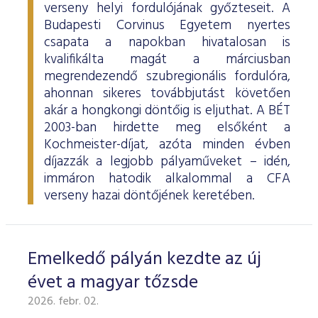
verseny helyi fordulójának győzteseit. A
Budapesti Corvinus Egyetem nyertes
csapata a napokban hivatalosan is
kvalifikálta magát a márciusban
megrendezendő szubregionális fordulóra,
ahonnan sikeres továbbjutást követően
akár a hongkongi döntőig is eljuthat. A BÉT
2003-ban hirdette meg elsőként a
Kochmeister-díjat, azóta minden évben
díjazzák a legjobb pályaműveket – idén,
immáron hatodik alkalommal a CFA
verseny hazai döntőjének keretében.
Emelkedő pályán kezdte az új
évet a magyar tőzsde
2026. febr. 02.