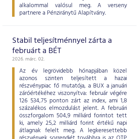
alkalommal valósul meg. A verseny
partnere a Pénziránytű Alapítvány.
Stabil teljesítménnyel zárta a
februárt a BÉT
2026. márc. 02.
Az év legrövidebb hónapjában közel
azonos szinten teljesített a hazai
részvénypiac fő mutatója, a BUX a januári
záróértékéhez viszonyítva: február végére
126 534,75 ponton zárt az index, ami 1,8
százalékos elmozdulást jelent. A februári
összforgalom 504,9 milliárd forintot tett
ki, amely 25,2 milliárd forint értékű napi
átlagnak felelt meg. A legkeresettebb
részvények sorrendjét továbbra is az OTP