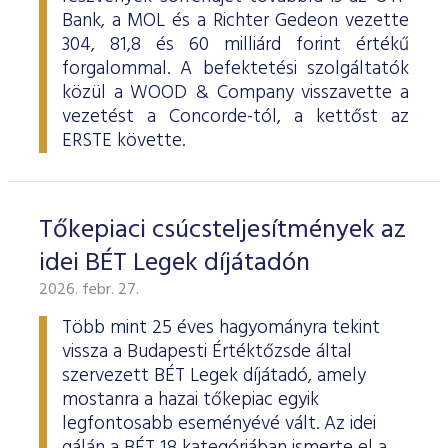
Bank, a MOL és a Richter Gedeon vezette
304, 81,8 és 60 milliárd forint értékű
forgalommal. A befektetési szolgáltatók
közül a WOOD & Company visszavette a
vezetést a Concorde-tól, a kettőst az
ERSTE követte.
Tőkepiaci csúcsteljesítmények az
idei BÉT Legek díjátadón
2026. febr. 27.
Több mint 25 éves hagyományra tekint
vissza a Budapesti Értéktőzsde által
szervezett BÉT Legek díjátadó, amely
mostanra a hazai tőkepiac egyik
legfontosabb eseményévé vált. Az idei