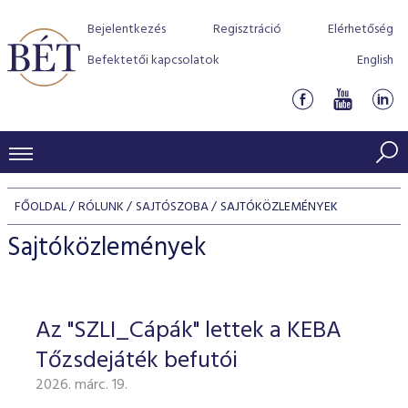
Bejelentkezés
Regisztráció
Elérhetőség
Befektetői kapcsolatok
English
KERESKEDÉSI ADATOK
FŐOLDAL
RÓLUNK
SAJTÓSZOBA
SAJTÓKÖZLEMÉNYEK
INDEXEK
BEFEKTETŐK
Sajtóközlemények
Részvényindexek
Piaci forgalom
Termékcsoportok
KIBOCSÁTÓK
Kötvényindexek
Kedvenc instrumentumok
Szabályozás
Indexek
Részvény és vállalati kötvény tőzsdei bevezetését támoga
Az "SZLI_Cápák" lettek a KEBA
TŐZSDETAGOK
Jelzáloglevél indexek
program
Azonnali Piac
Alkalmazott díjstruktúra
BÉT szabályzatok
Részvény szekció
Tőzsdejáték befutói
Tőzsdetagok, üzletkötők
VENDOROK
Vállalati kötvény indexek
Származékos piac
BÉT Xtend - Részvénypiac egyszerűen
Részvények
Elszámolás
Befektetővédelem
2026. márc. 19.
Hitelpapír szekció
Útmutató a taggá váláshoz