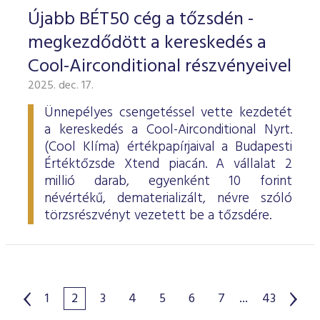
Újabb BÉT50 cég a tőzsdén -
megkezdődött a kereskedés a
Cool-Airconditional részvényeivel
2025. dec. 17.
Ünnepélyes csengetéssel vette kezdetét
a kereskedés a Cool-Airconditional Nyrt.
(Cool Klíma) értékpapírjaival a Budapesti
Értéktőzsde Xtend piacán. A vállalat 2
millió darab, egyenként 10 forint
névértékű, dematerializált, névre szóló
törzsrészvényt vezetett be a tőzsdére.
1
2
3
4
5
6
7
...
43