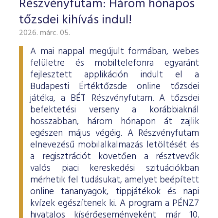
Részvényfutam: Három hónapos
ESG Útmutató
tőzsdei kihívás indul!
2026. márc. 05.
A mai nappal megújult formában, webes
felületre és mobiltelefonra egyaránt
fejlesztett applikáción indult el a
Budapesti Értéktőzsde online tőzsdei
játéka, a BÉT Részvényfutam. A tőzsdei
befektetési verseny a korábbiaknál
hosszabban, három hónapon át zajlik
egészen május végéig. A Részvényfutam
elnevezésű mobilalkalmazás letöltését és
a regisztrációt követően a résztvevők
valós piaci kereskedési szituációkban
mérhetik fel tudásukat, amelyet beépített
online tananyagok, tippjátékok és napi
kvízek egészítenek ki. A program a PÉNZ7
hivatalos kísérőeseményeként már 10.