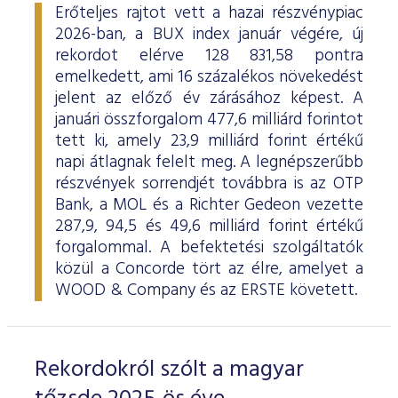
Erőteljes rajtot vett a hazai részvénypiac
2026-ban, a BUX index január végére, új
rekordot elérve 128 831,58 pontra
emelkedett, ami 16 százalékos növekedést
jelent az előző év zárásához képest. A
januári összforgalom 477,6 milliárd forintot
tett ki, amely 23,9 milliárd forint értékű
napi átlagnak felelt meg. A legnépszerűbb
részvények sorrendjét továbbra is az OTP
Bank, a MOL és a Richter Gedeon vezette
287,9, 94,5 és 49,6 milliárd forint értékű
forgalommal. A befektetési szolgáltatók
közül a Concorde tört az élre, amelyet a
WOOD & Company és az ERSTE követett.
Rekordokról szólt a magyar