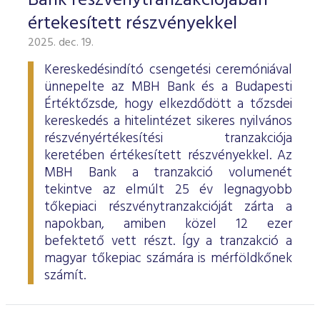
Bank részvénytranzakciójában
értekesített részvényekkel
2025. dec. 19.
Kereskedésindító csengetési ceremóniával
ünnepelte az MBH Bank és a Budapesti
Értéktőzsde, hogy elkezdődött a tőzsdei
kereskedés a hitelintézet sikeres nyilvános
részvényértékesítési tranzakciója
keretében értékesített részvényekkel. Az
MBH Bank a tranzakció volumenét
tekintve az elmúlt 25 év legnagyobb
tőkepiaci részvénytranzakcióját zárta a
napokban, amiben közel 12 ezer
befektető vett részt. Így a tranzakció a
magyar tőkepiac számára is mérföldkőnek
számít.